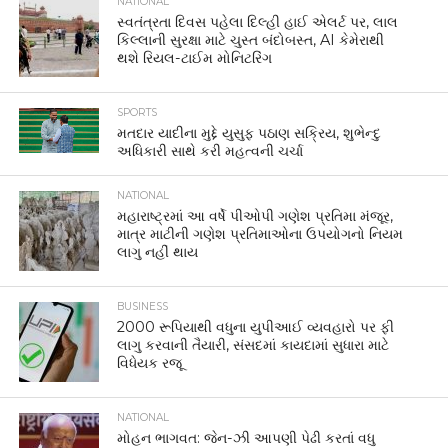
NATIONAL
સ્વતંત્રતા દિવસ પહેલા દિલ્હી હાઈ એલર્ટ પર, લાલ
કિલ્લાની સુરક્ષા માટે ચુસ્ત બંદોબસ્ત, AI કેમેરાથી
થશે રિયલ-ટાઈમ મોનિટરિંગ
SPORTS
મતદાર યાદીના મુદ્દે યુસુફ પઠાણ સક્રિય, શુભેન્દુ
અધિકારી સાથે કરી મહત્વની ચર્ચા
NATIONAL
મહારાષ્ટ્રમાં આ વર્ષે પીઓપી ગણેશ પ્રતિમા મંજૂર,
માત્ર માટીની ગણેશ પ્રતિમાઓના ઉપયોગનો નિયમ
લાગુ નહીં થાય
BUSINESS
2000 રૂપિયાથી વધુના યુપીઆઈ વ્યવહારો પર ફી
લાગુ કરવાની તૈયારી, સંસદમાં કાયદામાં સુધારા માટે
વિધેયક રજૂ
NATIONAL
મોહન ભાગવત: જેન-ઝી આપણી પેઢી કરતાં વધુ