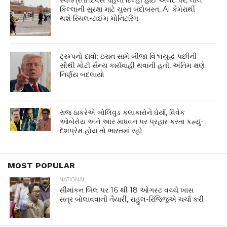
સ્વતંત્રતા દિવસ પહેલા દિલ્હી હાઈ એલર્ટ પર, લાલ
કિલ્લાની સુરક્ષા માટે ચુસ્ત બંદોબસ્ત, AI કેમેરાથી
થશે રિયલ-ટાઈમ મોનિટરિંગ
ટ્રમ્પનો દાવો: ઇરાન સામે બીજા વિશ્વયુદ્ધ પછીની
સૌથી મોટી સૈન્ય કાર્યવાહી થવાની હતી, અંતિમ ક્ષણે
નિર્ણય બદલાયો
રાજ ઠાકરેએ બોલિવુડ કલાકારોને ઘેર્યા, વિવેક
ઓબેરોય અને આર માધવન પર પ્રહાર કરતા કહ્યું-
દેશપ્રેમ હોય તો ભારતમાં રહો
MOST POPULAR
NATIONAL
સીમાંકન બિલ પર 16 થી 18 ઓગસ્ટ વચ્ચે ખાસ
સત્ર બોલાવવાની તૈયારી, રાહુલ-રિજિજુએ ચર્ચા કરી