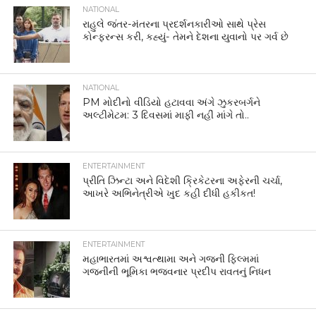
NATIONAL
રાહુલે જંતર-મંતરના પ્રદર્શનકારીઓ સાથે પ્રેસ
કોન્ફરન્સ કરી, કહ્યું- તેમને દેશના યુવાનો પર ગર્વ છે
NATIONAL
PM મોદીનો વીડિયો હટાવવા અંગે ઝુકરબર્ગને
અલ્ટીમેટમ: 3 દિવસમાં માફી નહીં માંગે તો..
ENTERTAINMENT
પ્રીતિ ઝિન્ટા અને વિદેશી ક્રિકેટરના અફેરની ચર્ચા,
આખરે અભિનેત્રીએ ખુદ કહી દીધી હકીકત!
ENTERTAINMENT
મહાભારતમાં અશ્વત્થામા અને ગજની ફિલ્મમાં
ગજનીની ભૂમિકા ભજવનાર પ્રદીપ રાવતનું નિધન