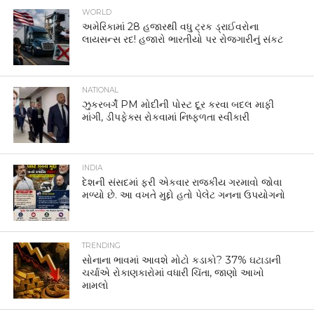
WORLD
અમેરિકામાં 28 હજારથી વધુ ટ્રક ડ્રાઈવરોના
લાયસન્સ રદ! હજારો ભારતીયો પર રોજગારીનું સંકટ
NATIONAL
ઝુકરબર્ગે PM મોદીની પોસ્ટ દૂર કરવા બદલ માફી
માંગી, ડીપફેક્સ રોકવામાં નિષ્ફળતા સ્વીકારી
INDIA
દેશની સંસદમાં ફરી એકવાર રાજકીય ગરમાવો જોવા
મળ્યો છે. આ વખતે મુદ્દો હતો પેલેટ ગનના ઉપયોગનો
TRENDING
સોનાના ભાવમાં આવશે મોટો કડાકો? 37% ઘટાડાની
ચર્ચાએ રોકાણકારોમાં વધારી ચિંતા, જાણો આખો
મામલો