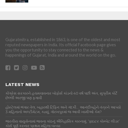
Gujaratmitra, established in 1863, is one of the oldest and most
reputed newspapers in India. Its official Facebook page gives
you the opportunity to stay connected to the news &
happenings of Gujarat, India and around the world on the go.
LATEST NEWS
કોંગ્રેસ સરકારને હચમચાવનાર બોફોર્સ કાંડનો 40 વર્ષ પછી અંત, સુપ્રીમ કોર્ટે
છેલ્લી અરજી પણ ફગાવી
હોસ્ટેલમાં ભંગાર તેલ, બહારથી ટિફિન અને ગંદકી… આનંદીબહેને તંત્રને આપ્યો
3 મહિનાનો અલ્ટીમેટમ, કહ્યું, ગોરખપુરમાં જ આવી ખામીઓ કેમ?
ભારતીય વાયુસેનામાં ભાવના કાંઠનું ઐતિહાસિક કારનામું, ‘ફાઇટર કોમ્બેટ લીડર’
કોર્સ પૂર્ણ કરનાર પ્રથમ મહિલા બન્યા