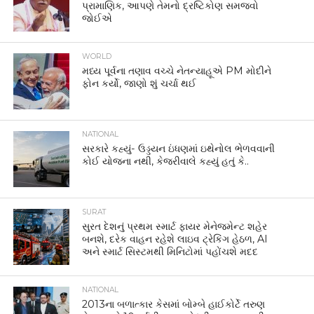
પ્રામાણિક, આપણે તેમનો દ્રષ્ટિકોણ સમજવો
જોઈએ
WORLD
મધ્ય પૂર્વના તણાવ વચ્ચે નેતન્યાહૂએ PM મોદીને
ફોન કર્યો, જાણો શું ચર્ચા થઈ
NATIONAL
સરકારે કહ્યું- ઉડ્ડયન ઇંધણમાં ઇથેનોલ ભેળવવાની
કોઈ યોજના નથી, કેજરીવાલે કહ્યું હતું કે..
SURAT
સુરત દેશનું પ્રથમ સ્માર્ટ ફાયર મેનેજમેન્ટ શહેર
બનશે, દરેક વાહન રહેશે લાઇવ ટ્રેકિંગ હેઠળ, AI
અને સ્માર્ટ સિસ્ટમથી મિનિટોમાં પહોંચશે મદદ
NATIONAL
2013ના બળાત્કાર કેસમાં બોમ્બે હાઈકોર્ટે તરુણ