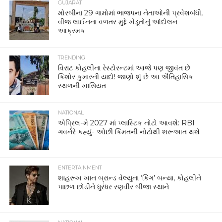
GUJARAT
મોરબીના 29 ગામોમાં ભાજપના નેતાઓની પ્રવેશબંધી,
વીજ લાઈનના વળતર મુદ્દે ખેડૂતોનું આંદોલન
આક્રમક
TRENDING
વિરાટ કોહલીના રેસ્ટોરન્ટમાં આજે પણ જીવંત છે
કિશોર કુમારની યાદો! જાણો શું છે આ ઐતિહાસિક
સ્થળની ખાસિયત
NATIONAL
એપ્રિલ-મે 2027 માં પ્લાસ્ટિક નોટો આવશે: RBI
ગવર્નરે કહ્યું- ઓછી કિંમતની નોટોથી શરૂઆત થશે
ENTERTAINMENT
શાહરૂખ ખાન બ્રાન્ડ વેલ્યુના ‘કિંગ’ બન્યા, કોહલીને
પાછળ છોડીને ધુરંધર રણવીર બીજા સ્થાને