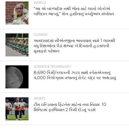
WORLD
“આ એ બાંગ્લાદેશ નથી જેના માટે લાખો લોકોએ
બલિદાન આપ્યું,” શેખ હસીનાનું વર્ચ્યુઅલ સંબોધન
GUJARAT
અમદાવાદમાં સીએનજીના ભાવવધારા સામે 1 લાખથી
વધુ રિક્ષાઓના પૈડાં થંભ્યા: બે દિવસની હડતાલની
મુસાફરો પરેશાન
SCIENCE & TECHNOLOGY
8,690 કિમી/કલાકની ઝડપ સાથે સ્પેસએક્સનું
4,000 કિલોગ્રામ વજનનું રોકેટ ચંદ્ર પર અથડાયું
SPORTS
ટીમ ઇન્ડિયાના ફિટનેસ માટેના નવા નિયમ: 10
મિનિટમાં ફરજિયાત 2 કિમી દોડવું પડશે