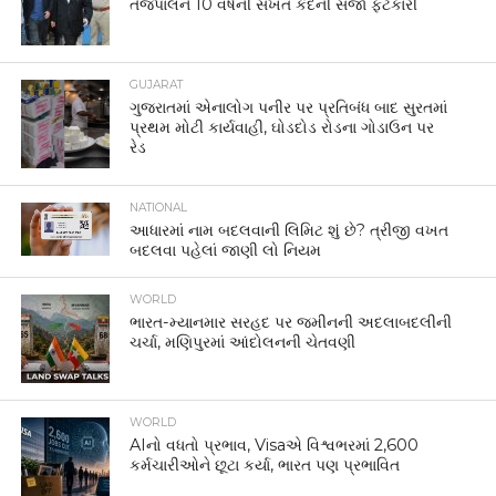
તેજપાલને 10 વર્ષની સખત કેદની સજા ફટકારી
GUJARAT
ગુજરાતમાં એનાલોગ પનીર પર પ્રતિબંધ બાદ સુરતમાં
પ્રથમ મોટી કાર્યવાહી, ઘોડદોડ રોડના ગોડાઉન પર
રેડ
NATIONAL
આધારમાં નામ બદલવાની લિમિટ શું છે? ત્રીજી વખત
બદલવા પહેલાં જાણી લો નિયમ
WORLD
ભારત-મ્યાનમાર સરહદ પર જમીનની અદલાબદલીની
ચર્ચા, મણિપુરમાં આંદોલનની ચેતવણી
WORLD
AIનો વધતો પ્રભાવ, Visaએ વિશ્વભરમાં 2,600
કર્મચારીઓને છૂટા કર્યા, ભારત પણ પ્રભાવિત