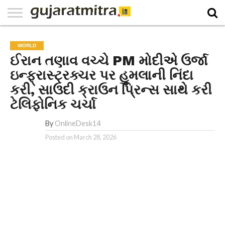
E-
PAPER
NATIONAL
WORLD
BUSINESS
SPORTS
GUJARAT
OPINION
MORE
WORLD
ઈરાન તણાવ વચ્ચે PM મોદીએ ઉર્જા
ઇન્ફ્રાસ્ટ્રક્ચર પર હુમલાની નિંદા
કરી, સાઉદી ક્રાઉન પ્રિન્સ સાથે કરી
ટેલિફોનિક ચર્ચા
By
OnlineDesk14
Posted on
March 28, 2026