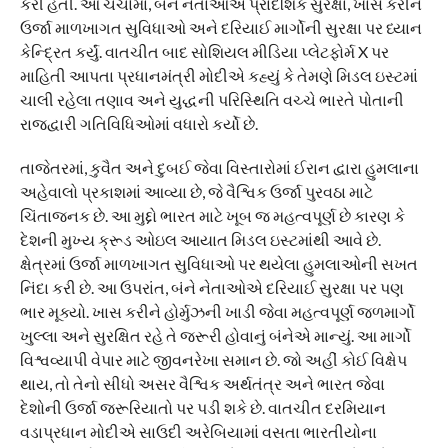
કરી હતી. આ ચર્ચામાં, બંને નેતાઓએ પ્રાદેશિક સુરક્ષા, ખાસ કરીને
ઉર્જા માળખાગત સુવિધાઓ અને દરિયાઈ માર્ગોની સુરક્ષા પર ધ્યાન
કેન્દ્રિત કર્યું. વાતચીત બાદ સોશિયલ મીડિયા પ્લેટફોર્મ X પર
માહિતી આપતા પ્રધાનમંત્રી મોદીએ કહ્યું કે તેમણે મિડલ ઇસ્ટમાં
ચાલી રહેલા તણાવ અને યુદ્ધની પરિસ્થિતિ વચ્ચે ભારતે પોતાની
રાજદ્વારી ગતિવિધિઓમાં વધારો કર્યો છે.
તાજેતરમાં, કુવૈત અને દુબઈ જેવા વિસ્તારોમાં ઈરાન દ્વારા હુમલાના
અહેવાલો પ્રકાશમાં આવ્યા છે, જે વૈશ્વિક ઉર્જા પુરવઠા માટે
ચિંતાજનક છે. આ મુદ્દો ભારત માટે ખૂબ જ મહત્વપૂર્ણ છે કારણ કે
દેશની મુખ્ય ક્રૂડ ઓઇલ આયાત મિડલ ઇસ્ટમાંથી આવે છે.
ક્ષેત્રમાં ઉર્જા માળખાગત સુવિધાઓ પર થયેલા હુમલાઓની સખત
નિંદા કરી છે. આ ઉપરાંત, બંને નેતાઓએ દરિયાઈ સુરક્ષા પર પણ
ભાર મૂક્યો. ખાસ કરીને હોર્મુઝની ખાડી જેવા મહત્વપૂર્ણ જળમાર્ગો
ખુલ્લા અને સુરક્ષિત રહે તે જરૂરી હોવાનું બંનેએ માન્યું. આ માર્ગો
વિશ્વવ્યાપી વેપાર માટે જીવનરેખા સમાન છે. જો અહીં કોઈ વિક્ષેપ
થાય, તો તેનો સીધો અસર વૈશ્વિક અર્થતંત્ર અને ભારત જેવા
દેશોની ઉર્જા જરૂરિયાતો પર પડી શકે છે. વાતચીત દરમિયાન
વડાપ્રધાન મોદીએ સાઉદી અરેબિયામાં વસતા ભારતીયોના