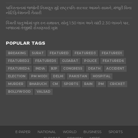
પાકિસ્તાનમાં જજોની નિમણૂક મુદ્દે રાષ્ટ્રપતિ-સરકાર આમને-સામને, મંજૂરી વિના
નોટિફિકેશનની તૈયારી
કિંમતી ધાતુઓમાં બુલ રન યથાવત, સોનું 1.50 લાખ અને ચાંદી 2.30 લાખને પાર,
બજારમાં તેજીથી રોકાણકારો ખુશ
POPULAR TAGS
BREAKING
SURAT
FEATURED
FEATURED3
FEATURED1
FEATURED2
FEATURED5
GUJARAT
POLICE
FEATURED6
FEATURED4
INDIA
BJP
CONGRESS
DEATH
ACCIDENT
ELECTION
PM MODI
DELHI
PAKISTAN
HOSPITAL
MURDER
BHARUCH
CM
SPORTS
RAIN
PM
CRICKET
BOLLYWOOD
VALSAD
E-PAPER
NATIONAL
WORLD
BUSINESS
SPORTS