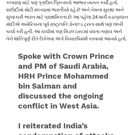
કલ્યાણ માટે પણ ક્રાઉન પ્રિન્સનો આભાર વ્યક્ત કર્યો હતો.
સાઉદીમાં મોટી સંખ્યામાં ભારતીયો રહે છે અને તેમના સુરક્ષા અને
સુખાકારી ભારત માટે પ્રાથમિકતા છે. આ પહેલા 24 માર્ચે વડાપ્રધાન
મોદીએ અમેરિકાના પૂર્વ રાષ્ટ્રપતિ ડોનાલ્ડ ટ્રમ્પ સાથે પણ લાંબી
ચર્ચા કરી હતી. આ ચર્ચામાં પણ મિડલ ઇસ્ટમાં વધતા તણાવ અને
તેને શાંતિપૂર્ણ રીતે ઉકેલવા અંગે વિચારવિમર્શ કરવામાં આવ્યો હતો.
Spoke with Crown Prince
and PM of Saudi Arabia,
HRH Prince Mohammed
bin Salman and
discussed the ongoing
conflict in West Asia.
I reiterated India’s