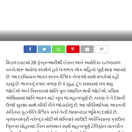
COMMENTS
મિડલ ઇસ્ટમાં 28 ફેબ્રુઆરીથી ઈરાન અને અમેરિકા-ઇઝરાયલ
વચ્ચે શરૂ થયેલા સંઘર્ષને હવે લગભગ એક મહિનો પૂર્ણ થવા આવ્યો
છે. આ દરમિયાન ભારત સતત વૈશ્વિક નેતાઓ સાથે સંપર્કમાં રહી
રહ્યું છે. ભારતનું સ્પષ્ટ વલણ છે કે યુદ્ધ ટૂંક સમયમાં બંધ થવું
જોઈએ અને વિસ્તારમાં શાંતિ પુનઃસ્થાપિત થવી જોઈએ. પશ્ચિમ
એશિયામાં શાંતિ ભારત માટે ખૂબ જ મહત્વપૂર્ણ છે, કારણ કે તે દેશની
ઉર્જા સુરક્ષા સાથે સીધી રીતે જોડાયેલું છે. આ પરિસ્થિતિમાં, ભારતની
સક્રિય કૂટનીતિ વૈશ્વિક સ્તરે તેની જવાબદાર ભૂમિકા દર્શાવે છે.
પ્રધાનમંત્રી નરેન્દ્ર મોદીએ શનિવારે સાઉદી અરેબિયાના ક્રાઉન
પ્રિન્સ મોહમ્મદ બિન સલમાન સાથે મહત્વપૂર્ણ ટેલિફોન વાતચીત