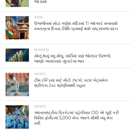
જોડાયો
INDIA
ઉજ્જૈનમાં મોટા ગણેશ મંદિરમાં 11 ઓગસ્ટે મનાવાશે
સ્વતંત્રતા દિવસ, તિથિ પ્રમાણે થશે રાષ્ટ્રધ્વજ વંદન
BUSINESS
સોનું થયું વધુ મોંઘું, ચાંદીમાં પણ જોરદાર ઉછાળો;
જાણો અમદાવાદ-મુંબઈના ભાવ
SPORTS
ટીમ ઈન્ડિયા માટે મોટો ઝટકો: સ્ટાર બેટ્સમેન
શ્રીલંકા ટેસ્ટ શ્રેણીમાંથી બહાર
SPORTS
આંતરરાષ્ટ્રીય ક્રિકેટમાં પહેલીવાર OD એ પૂર્ણ કરી
વિવિધ ફોર્મેટમાં 5,000 મેચ: ભારતે સૌથી વધુ મેચ
રમી