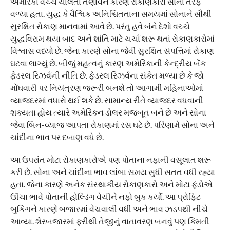
અમેરિકા વચ્ચે ચાલતા તણાવને કારણે રોકાણકારો સોના તરફ
વળ્યા હતા. યુદ્ધ કે વૈશ્વિક અનિશ્ચિતતાના સમયમાં સોનાને સૌથી
સુરક્ષિત રોકાણ માનવામાં આવે છે. પરંતુ હવે બંને દેશો વચ્ચે
યુદ્ધવિરામ થયા બાદ અને શાંતિ માટે ચર્ચા શરૂ થતાં રોકાણકારોમાં
વિશ્વાસ વધ્યો છે. જેના કારણે સોના જેવી સુરક્ષિત સંપત્તિમાં રોકાણ
ઘટવા લાગ્યું છે. બીજું મહત્વનું કારણ અમેરિકાની કેન્દ્રીય બેંક
ફેડરલ રિઝર્વની નીતિ છે. ફેડરલ રિઝર્વના સંકેત મળ્યા છે કે જો
મોંઘવારી પર નિયંત્રણ જરૂરી બનશે તો આગામી મહિનાઓમાં
વ્યાજદરમાં વધારો થઈ શકે છે. સામાન્ય રીતે વ્યાજદર વધવાની
શક્યતા હોય ત્યારે અમેરિકન ડોલર મજબૂત બને છે અને સોના
જેવા બિન-વ્યાજ આપતા રોકાણમાં રસ ઘટે છે. પરિણામે સોના અને
ચાંદીના ભાવ પર દબાણ વધે છે.
આ ઉપરાંત મોટા રોકાણકારોએ પણ પોતાના નફાની વસૂલાત શરૂ
કરી છે. સોના અને ચાંદીના ભાવ લાંબા સમય સુધી સતત વધી રહ્યા
હતા. જેના કારણે અનેક સંસ્થાકીય રોકાણકારો અને મોટા ફંડોએ
ઊંચા ભાવે પોતાની હોલ્ડિંગ વેચીને નફો બુક કર્યો. આ પ્રોફિટ
બુકિંગને કારણે બજારમાં વેચવાલી વધી અને ભાવ ઝડપથી નીચે
આવ્યા. શેરબજારમાં ફરીથી તેજીનું વાતાવરણ બનવું પણ કિંમતી