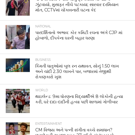
ઝૂંટવાયો, મુસાફર નીચે પટકાયા; સારવાર દરમિયાન
મોત, CCTVમાં ચોંકાવનારી ઘટના કેદ
NATIONAL
પારદર્શિતાનો અભાવ: કોર કમિટી રચના અંગે CJP માં
હોબાળો, દીપકેના ઘરની બહાર ધરણા
BUSINESS
કિંમતી ધાતુઓમાં બુલ રન યથાવત, સોનું 1.50 લાખ
અને ચાંદી 2.30 લાખને પાર, બજારમાં તેજીથી
રોકાણકારો ખુશ
WORLD
થાઇલેન્ડ: 9મા ધોરણના વિદ્યાર્થીએ 8 લોકોની હત્યા
કરી, ઘરે દાદા-દાદીની હત્યા પછી શાળામાં ગોળીબાર
ENTERTAINMENT
CM વિજય અને પત્ની સંગીતા વચ્ચે સમાધાન?