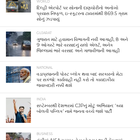
WORLD
દિલ્હી એરપોર્ટ પર સોનાની દાણચોરીનો અનોખો
પ્રયાસ નિષ્ફળ, ઇ-સ્કૂટરના ટાયરમાંથી 869.5 ગ્રામ
સોનું ઝડપાયું
GUJARAT
ગુજરાત માટે હવામાન વિભાગની નવી આગાહી, 8 અને
9 ઓગસ્ટે ભારે વરસાદનું યલો એલર્ટ, અનેક
જિલ્લામાં ભારે વરસાદ અને ગાજવીજની આગાહી
NATIONAL
વડાપ્રધાનની પોસ્ટ બ્લોક થવા બાદ સરકારનો મેટા
પર સકંજો: કાર્યવાહી નહીં કરો તો કાયદાકીય
જવાબદારી નક્કી થશે
INDIA
સપ્ટેમ્બરથી દેશભરમાં CJPનું મોટું અભિયાન: ‘ક્યા
બોલતી પબ્લિક’ નામે જનતા વચ્ચે જશે પાર્ટી
BUSINESS