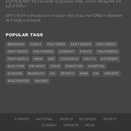
2027માં શું થશે? આ 5 ઘટનાઓ પર દુનિયાની નજર, કેટલીક આગાહીઓ કરી
રહી છે ચિંતિત
EPFOએ PFના નિયમો સરળ બનાવ્યા? ક્લેમ, ઉપાડ અને ડિજિટલ નોમિનેશન
અંગે જાણો નવા નિયમો
POPULAR TAGS
BREAKING
SURAT
FEATURED
FEATURED3
FEATURED1
FEATURED2
FEATURED5
GUJARAT
POLICE
FEATURED6
FEATURED4
INDIA
BJP
CONGRESS
DEATH
ACCIDENT
ELECTION
PM MODI
DELHI
PAKISTAN
HOSPITAL
MURDER
BHARUCH
CM
SPORTS
RAIN
PM
CRICKET
BOLLYWOOD
VALSAD
E-PAPER
NATIONAL
WORLD
BUSINESS
SPORTS
GUJARAT
OPINION
MORE