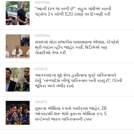
NATIONAL
“આખી દાળ જ કાળી છે”: રાહુલ ગાંધીએ કારની
પેટ્રોલ ટેંક ખોલી E20 ઇંધણ પર ટિપ્પણી કરી
NATIONAL
સંસદમાં મોટા રાજકીય ઘમાસાણના એંધાણ, કોંગ્રેસે
થ્રી-લાઇન વ્હીપ જાહેર કર્યો; NDAએ પણ
તૈયારીઓ તેજ કરી
WORLD
આતંકવાદના મુદ્દે શેખ હસીનાના પુત્રે પાકિસ્તાનને
ઘેર્યું: ‘બાંગ્લાદેશ બીજું પાકિસ્તાન બની રહ્યું છે’, ISIની
ભૂમિકા અંગે ગંભીર દાવો
SPORTS
વુમન્સ એશિયા કપનો કાર્યક્રમ જાહેર, 28
ઓગસ્ટથી શરૂ થશે વુમન્સ એશિયા કપ, 5
સપ્ટેમ્બરે ભારત-પાકિસ્તાનની ટક્કર