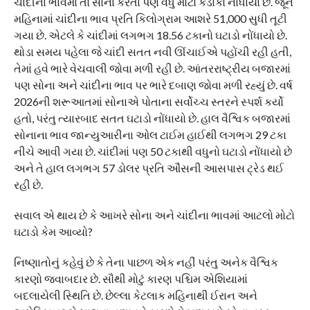
ચાંદીના ભાવમાં તો સોના કરતાં પણ વધુ મોટો કડાકો નોંધાયો છે. જૂન
મહિનામાં ચાંદીના ભાવ પ્રતિ કિલોગ્રામ આશરે 51,000 સુધી તૂટી
ગયા છે. એટલે કે ચાંદીમાં લગભગ 18.56 ટકાનો ઘટાડો નોંધાયો છે.
થોડા સમય પહેલા જે ચાંદી સતત નવી ઊંચાઈએ પહોંચી રહી હતી,
તેમાં હવે ભારે વેચવાલી જોવા મળી રહી છે. આંતરરાષ્ટ્રીય બજારમાં
પણ સોના અને ચાંદીના ભાવ પર ભારે દબાણ જોવા મળી રહ્યું છે. વર્ષ
2026ની શરૂઆતમાં સોનાએ પોતાના સર્વોચ્ચ સ્તરને સ્પર્શ કર્યો
હતો, પરંતુ ત્યારબાદ સતત ઘટાડો નોંધાયો છે. હાલ વૈશ્વિક બજારમાં
સોનાના ભાવ જાન્યુઆરીના ઓલ ટાઈમ હાઈથી લગભગ 29 ટકા
નીચે આવી ગયા છે. ચાંદીમાં પણ 50 ટકાથી વધુનો ઘટાડો નોંધાયો છે
અને તે હાલ લગભગ 57 ડોલર પ્રતિ ઔંસની આસપાસ ટ્રેડ થઈ
રહી છે.
સવાલ એ થાય છે કે આખરે સોના અને ચાંદીના ભાવમાં આટલો મોટો
ઘટાડો કેમ આવ્યો?
નિષ્ણાતોનું કહેવું છે કે તેના પાછળ એક નહીં પરંતુ અનેક વૈશ્વિક
કારણો જવાબદાર છે. સૌથી મોટું કારણ પશ્ચિમ એશિયામાં
બદલાયેલી સ્થિતિ છે. છેલ્લા કેટલાક મહિનાથી ઈરાન અને