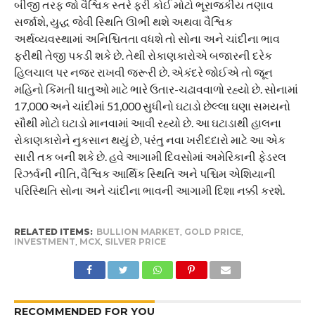
બીજી તરફ જો વૈશ્વિક સ્તરે ફરી કોઈ મોટો ભૂરાજકીય તણાવ
સર્જાશે, યુદ્ધ જેવી સ્થિતિ ઊભી થશે અથવા વૈશ્વિક
અર્થવ્યવસ્થામાં અનિશ્ચિતતા વધશે તો સોના અને ચાંદીના ભાવ
ફરીથી તેજી પકડી શકે છે. તેથી રોકાણકારોએ બજારની દરેક
હિલચાલ પર નજર રાખવી જરૂરી છે. એકંદરે જોઈએ તો જૂન
મહિનો કિંમતી ધાતુઓ માટે ભારે ઉતાર-ચઢાવવાળો રહ્યો છે. સોનામાં
17,000 અને ચાંદીમાં 51,000 સુધીનો ઘટાડો છેલ્લા ઘણા સમયનો
સૌથી મોટો ઘટાડો માનવામાં આવી રહ્યો છે. આ ઘટાડાથી હાલના
રોકાણકારોને નુકસાન થયું છે, પરંતુ નવા ખરીદદારો માટે આ એક
સારી તક બની શકે છે. હવે આગામી દિવસોમાં અમેરિકાની ફેડરલ
રિઝર્વની નીતિ, વૈશ્વિક આર્થિક સ્થિતિ અને પશ્ચિમ એશિયાની
પરિસ્થિતિ સોના અને ચાંદીના ભાવની આગામી દિશા નક્કી કરશે.
RELATED ITEMS:
BULLION MARKET
,
GOLD PRICE
,
INVESTMENT
,
MCX
,
SILVER PRICE
RECOMMENDED FOR YOU