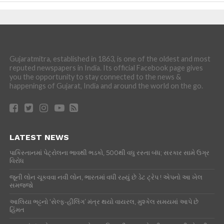
Gujaratmitra, established in 1863, is one of the oldest and most
reputed newspapers in India. Its official Facebook page gives
you the opportunity to stay connected to the news &
happenings of Gujarat, India and around the world on the go.
LATEST NEWS
પાકિસ્તાનમાં પેટ્રોલના ભાવથી ભડકો, 500થી વધુ રસ્તા બંધ; સરકાર સામે ઉગ્ર
વિરોધ
જૂની લોન ચૂકવવા નવી લોન, ભારતમાં વધી રહ્યું છે ડેટ ટ્રેપ ! એપનો આ ખેલ
સમજજો
આલિયા ભટ્ટનો ‘સેલ્ફ-હીલિંગ’ મંત્ર થયો વાયરલ, મુશ્કેલ સમયમાં આપે છે
હિંમત