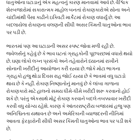
ધાતુઓના ઘટાડાનું એક મહત્વનું કારણ માનવામાં આવે છે. વૈશ્વિક
શેરબજારોમાં સકારાત્મક માહોલ બનતાં રોકાણકારોએ સોના અને
ચાંદીમાંથી પૈસા કાઢીને ઇક્વિટી માર્કેટમાં રોકાણ વધાર્યું છે. આ
બદલાયેલા રોકાણના વલણની સીધી અસર કિંમતી ધાતુઓના ભાવ
પર પડી છે.
ભારતમાં પણ આ ઘટાડાની અસર સ્પષ્ટ જોવા મળી રહી છે.
જ્વેલર્સનું કહેવું છે કે ભાવ ઘટતાં ગ્રાહકોની પૂછપરછમાં વધારો થયો
છે. ઘણા લોકો લગ્ન પ્રસંગો અને તહેવારોને ધ્યાનમાં રાખીને
સોનાની ખરીદીનું આયોજન કરી રહ્યા છે. જોકે મોટા ભાગના
ગ્રાહકો હજુ થોડા દિવસ રાહ જોઈ રહ્યા છે કે ભાવમાં વધુ ઘટાડો
થાય છે કે નહીં. રોકાણ નિષ્ણાતોનું માનવું છે કે લાંબા ગાળાના
રોકાણકારો માટે હાલનો સમય ધીમે-ધીમે ખરીદી શરૂ કરવાનો હોઈ
શકે છે. પરંતુ એકસાથે મોટું રોકાણ કરવાને બદલે તબક્કાવાર ખરીદી
કરવી વધુ યોગ્ય રહેશે. કારણ કે આંતરરાષ્ટ્રીય બજારમાં હજુ પણ
અનિશ્ચિતતા યથાવત છે અને અમેરિકાની વ્યાજદરની નીતિમાં
આવતા ફેરફારોની સીધી અસર કિંમતી ધાતુઓના ભાવ પર પડી શકે
છે.