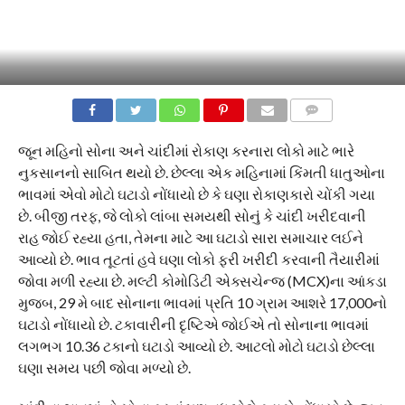
COMMENTS
જૂન મહિનો સોના અને ચાંદીમાં રોકાણ કરનારા લોકો માટે ભારે
નુકસાનનો સાબિત થયો છે. છેલ્લા એક મહિનામાં કિંમતી ધાતુઓના
ભાવમાં એવો મોટો ઘટાડો નોંધાયો છે કે ઘણા રોકાણકારો ચોંકી ગયા
છે. બીજી તરફ, જે લોકો લાંબા સમયથી સોનું કે ચાંદી ખરીદવાની
રાહ જોઈ રહ્યા હતા, તેમના માટે આ ઘટાડો સારા સમાચાર લઈને
આવ્યો છે. ભાવ તૂટતાં હવે ઘણા લોકો ફરી ખરીદી કરવાની તૈયારીમાં
જોવા મળી રહ્યા છે. મલ્ટી કોમોડિટી એક્સચેન્જ (MCX)ના આંકડા
મુજબ, 29 મે બાદ સોનાના ભાવમાં પ્રતિ 10 ગ્રામ આશરે 17,000નો
ઘટાડો નોંધાયો છે. ટકાવારીની દૃષ્ટિએ જોઈએ તો સોનાના ભાવમાં
લગભગ 10.36 ટકાનો ઘટાડો આવ્યો છે. આટલો મોટો ઘટાડો છેલ્લા
ઘણા સમય પછી જોવા મળ્યો છે.