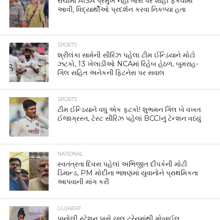
રાંચીમાં AISA પ્રમુખ નેહા બોરા પર શાહી ફેંકવામાં
આવી, વિદ્યાર્થીઓ પ્રદર્શન કરવા નિકળ્યા હતા
SPORTS
શ્રીલંકા સામેની સીરિઝ પહેલા ટીમ ઈન્ડિયાને મોટો
ઝટકો, 13 ખેલાડીઓ NCAમાં રિહેબ હેઠળ, બુમરાહ-
ગિલ સહિત અનેકની ફિટનેસ પર સવાલ
SPORTS
ટીમ ઈન્ડિયાને વધુ એક ફટકો! શુભમન ગિલ બે વખત
ઈજાગ્રસ્ત, ટેસ્ટ સીરિઝ પહેલાં BCCIનું ટેન્શન વધ્યું
NATIONAL
સ્વતંત્રતા દિવસ પહેલાં અભિજીત દીપકેની મોટી
ડિમાન્ડ, PM મોદીના ભાષણમાં યુવાનોને પ્રાથમિકતા
આપવાની માંગ કરી
GUJARAT
પાનોલી સ્ટેશન પાસે ચાલુ ટ્રેનમાંથી મોબાઈલ