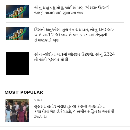
સોનું થયું વધુ મોંઘું, ચાંદીમાં પણ જોરદાર ઉછાળો;
જાણો અમદાવાદ-મુંબઈના ભાવ
કિંમતી ધાતુઓમાં બુલ રન યથાવત, સોનું 1.50 લાખ
અને ચાંદી 2.30 લાખને પાર, બજારમાં તેજીથી
રોકાણકારો ખુશ
સોના-ચાંદીના ભાવમાં જોરદાર ઉછાળો, સોનું 3,324
તો ચાંદી 7,843 મોંઘી
MOST POPULAR
SURAT
સુરતના સતીષ મરાઠા હત્યા કેસનો ગણતરીના
કલાકોમાં ભેદ ઉકેલાયો, 4 સગીર સહિત 8 આરોપી
ઝડપાયા