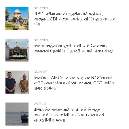
NATIONAL
JPSC પરીક્ષા મામલો સુપ્રીમ કોર્ટ પહોંચ્યો,
અરજીમાં CBI અથવા સ્વતંત્ર સમિતિ દ્વારા તપાસની
માંગ
NATIONAL
અતીક અહેમદના પુત્રો અલી અને ઉમર ભાઈ
અબાનની દફનવિધિમાં હાજરી આપશે, પેરોલ મંજૂર
GUJARAT
અમદાવાદ AMCમાં લાંચકાંડ: ફાયર NOCના નામે
રૂ.36 હજાર લેતા વચેટિયો ઝડપાયો, CFO અમિત
ડોંગરે સસ્પેન્ડ
WORLD
વૈશ્વિક તેલ બજાર માટે આવી શકે છે રાહત,
ઓમાનની મધ્યસ્થીથી અમેરિકા-ઈરાન વચ્ચે
સમજૂતીની શક્યતા