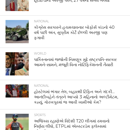
છૂટાછેડાની અરજી પરત, 27 વર્ષનો સંબંધ બચ્યો
NATIONAL
કોંગ્રેસ સરકારને હચમચાવનાર બોફોર્સ કાંડનો 40
વર્ષ પછી અંત, સુપ્રીમ કોર્ટે છેલ્લી અરજી પણ
ફગાવી
WORLD
પાકિસ્તાનમાં જજોની નિમણૂક મુદ્દે રાષ્ટ્રપતિ-સરકાર
આમને-સામને, મંજૂરી વિના નોટિફિકેશનની તૈયારી
NATIONAL
હોસ્ટેલમાં ભંગાર તેલ, બહારથી ટિફિન અને ગંદકી…
આનંદીબહેને તંત્રને આપ્યો 3 મહિનાનો અલ્ટીમેટમ,
કહ્યું, ગોરખપુરમાં જ આવી ખામીઓ કેમ?
SPORTS
અજિંક્ય રહાણેએ વિદેશી T20 લીગમાં રમવાનો
નિર્ણય લીધો, ETPLમાં એમ્સ્ટરડેમ ફ્લેમ્સમાં