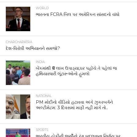
WORLD
ભારતના FCRA બિલ પર અમેરિકન સાંસદનો વાંધો
CHARCHAPATRA
દેશ-વિરોધી અભિયાનને સમજો?
INDIA
બેંકમાંથી ₹6 લાખ ઉપાડ્યા,ઘર પહોંચે તે પહેલાં જ
હથિયારધારી લૂંટારૂઓનો હુમલો
NATIONAL
PM મોદીનો વીડિયો હટાવવા અંગે ઝુકરબર્ગને
અલ્ટીમેટમ: 3 દિવસમાં માફી નહીં માંગે તો..
SPORTS
ભારતીય હોકીની જર્સીનો રંગ બદલવાના નિર્ણય પર