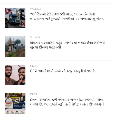
WORLD
અમેરિકામાં 28 હજારથી વધુ ટ્રક ડ્રાઈવરોના
લાયસન્સ રદ! હજારો ભારતીયો પર રોજગારીનું સંકટ
SHINOR
ધોધમાર વરસાદનો કહેર: શિનોરમાં નર્મદા મૈયા મંદિરની
સુરક્ષા દીવાલ ધરાશાયી
INDIA
CJP આયોજકો સામે ચોતરફ કાનૂની ઘેરાબંધી
INDIA
દેશની સંસદમાં ફરી એકવાર રાજકીય ગરમાવો જોવા
મળ્યો છે. આ વખતે મુદ્દો હતો પેલેટ ગનના ઉપયોગનો