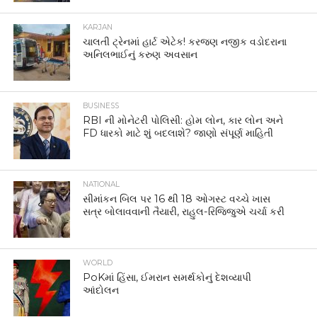
KARJAN
ચાલતી ટ્રેનમાં હાર્ટ એટેક! કરજણ નજીક વડોદરાના
અનિલભાઈનું કરુણ અવસાન
BUSINESS
RBI ની મોનેટરી પોલિસી: હોમ લોન, કાર લોન અને
FD ધારકો માટે શું બદલાશે? જાણો સંપૂર્ણ માહિતી
NATIONAL
સીમાંકન બિલ પર 16 થી 18 ઓગસ્ટ વચ્ચે ખાસ
સત્ર બોલાવવાની તૈયારી, રાહુલ-રિજિજુએ ચર્ચા કરી
WORLD
PoKમાં હિંસા, ઈમરાન સમર્થકોનું દેશવ્યાપી
આંદોલન