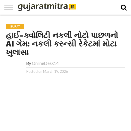
E-
PAPER
NATIONAL
WORLD
BUSINESS
SPORTS
GUJARAT
OPINION
MORE
SURAT
હાઈ-ક્વોલિટી નકલી નોટો પાછળનો
AI ગેમ: નકલી કરન્સી રેકેટમાં મોટા
ખુલાસા
By
OnlineDesk14
Posted on
March 19, 2026