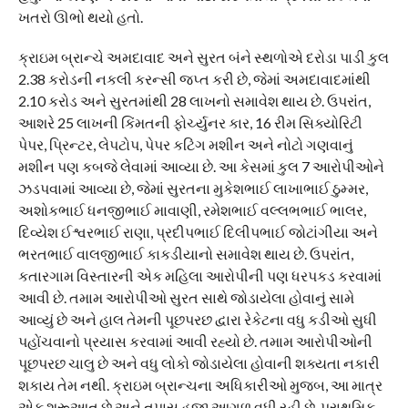
ખતરો ઊભો થયો હતો.
ક્રાઇમ બ્રાન્ચે અમદાવાદ અને સુરત બંને સ્થળોએ દરોડા પાડી કુલ
2.38 કરોડની નકલી કરન્સી જપ્ત કરી છે, જેમાં અમદાવાદમાંથી
2.10 કરોડ અને સુરતમાંથી 28 લાખનો સમાવેશ થાય છે. ઉપરાંત,
આશરે 25 લાખની કિંમતની ફોર્ચ્યુનર કાર, 16 રીમ સિક્યોરિટી
પેપર, પ્રિન્ટર, લેપટોપ, પેપર કટિંગ મશીન અને નોટો ગણવાનું
મશીન પણ કબજે લેવામાં આવ્યા છે. આ કેસમાં કુલ 7 આરોપીઓને
ઝડપવામાં આવ્યા છે, જેમાં સુરતના મુકેશભાઈ લાખાભાઈ ઠુમ્મર,
અશોકભાઈ ધનજીભાઈ માવાણી, રમેશભાઈ વલ્લભભાઈ ભાલર,
દિવ્યેશ ઈશ્વરભાઈ રાણા, પ્રદીપભાઈ દિલીપભાઈ જોટાંગીયા અને
ભરતભાઈ વાલજીભાઈ કાકડીયાનો સમાવેશ થાય છે. ઉપરાંત,
કતારગામ વિસ્તારની એક મહિલા આરોપીની પણ ધરપકડ કરવામાં
આવી છે. તમામ આરોપીઓ સુરત સાથે જોડાયેલા હોવાનું સામે
આવ્યું છે અને હાલ તેમની પૂછપરછ દ્વારા રેકેટના વધુ કડીઓ સુધી
પહોંચવાનો પ્રયાસ કરવામાં આવી રહ્યો છે. તમામ આરોપીઓની
પૂછપરછ ચાલુ છે અને વધુ લોકો જોડાયેલા હોવાની શક્યતા નકારી
શકાય તેમ નથી. ક્રાઇમ બ્રાન્ચના અધિકારીઓ મુજબ, આ માત્ર
એક શરૂઆત છે અને તપાસ હજી આગળ વધી રહી છે. પ્રાથમિક