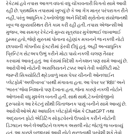
રેકેટમાં હવે તપાસ આગળ વધતાં વધુ ચોંકાવનારી વિગતો સામે આવી
રહી છે. પ્રાથમિક તપાસમાં ખુલ્યું છે કે આ ગેંગ માત્ર પરંપરાગત રીતે
નહીં, પરંતુ આધુનિક ટેક્નોલોજી અને વિદેશી સ્રોતોના સંયોજનથી
ખૂબ જ સુવ્યવસ્થિત રીતે કામ કરી રહી હતી. તપાસ એજન્સીઓ
મુજબ, આ સમગ્ર રેકેટનો મુખ્ય સૂત્રધાર મુકેશભાઈ લાખાભાઈ
ઠુમ્મર હતો, જેણે સુરતમાં પોતાના રહેણાંક મકાનને જ નકલી નોટો
છાપવાની ગોપનીય ફેક્ટરીમાં ફેરવી દીધું હતું. અહીં અત્યાધુનિક
પ્રિન્ટિંગ સેટઅપ ઉભું કરીને મોટા પાયે નકલી ચલણ તૈયાર
કરવામાં આવતું હતું. આ કેસમાં વિદેશી કનેક્શન પણ સામે આવ્યું છે.
આરોપીઓ નોટોની અસલિયતને ટક્કર આપે તેવી ક્વોલિટી માટે
જરૂરી સિક્યોરિટી થ્રેડવાળું ખાસ પેપર ચીનની ઓનલાઈન
પ્લેટફોર્મ ‘અલીબાબા’ પરથી મંગાવતા હતા. આ પેપર પર ‘RBI’ અને
‘ભારત’ જેવા નિશાનો પણ દેખાતા હતા, જેના કારણે નકલી નોટોને
ઓળખવી વધુ મુશ્કેલ બનતી હતી. સાથે સાથે, ટેક્નોલોજીનો
દુરુપયોગ આ રેકેટનું સૌથી ચિંતાજનક પાસું બનીને સામે આવ્યું છે.
આરોપીઓએ AI આધારિત પ્લેટફોર્મ જેમ કે ChatGPT તથા
અદ્યતન ફોટો એડિટિંગ સોફ્ટવેરનો ઉપયોગ કરીને નોટોની
ડિઝાઇન અને લેઆઉટને લગભગ અસલી નોટ જેટલું જ બનાવ્યું
હતું. આ કારણે બજારમાં આવી નોટો સરળતાથી પ્રવેશી શકે તેવો