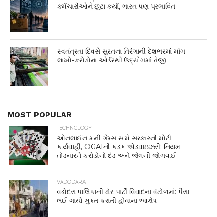
કર્મચારીઓને છૂટા કર્યા, ભારત પણ પ્રભાવિત
સ્વતંત્રતા દિવસે સુરતના તિરંગાની દેશભરમાં માંગ,
લાખો-કરોડોના ઓર્ડરથી ઉદ્યોગમાં તેજી
MOST POPULAR
TECHNOLOGY
ઓનલાઈન મની ગેમ્સ સામે સરકારની મોટી
કાર્યવાહી, OGAIની કડક એડવાઇઝરી; નિયમ
તોડનારને કરોડોનો દંડ અને જેલની જોગવાઈ
VADODARA
વડોદરા પાલિકાની ઢોર પાર્ટી વિવાદના વંટોળમાં: પૈસા
લઈ ગાયો મુક્ત કરાતી હોવાના આક્ષેપ