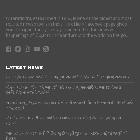
Gujaratmitra, established in 1863, is one of the oldest and most
reputed newspapers in India. Its official Facebook page gives
you the opportunity to stay connected to the news &
happenings of Gujarat, India and around the world on the go.
LATEST NEWS
મધ્ય પૂર્વના તણાવ વચ્ચે નેતન્યાહૂએ PM મોદીને ફોન કર્યો, જાણો શું ચર્ચા થઈ
મોહન ભાગવત: જેન-ઝી આપણી પેઢી કરતાં વધુ પ્રામાણિક, આપણે તેમનો
દ્રષ્ટિકોણ સમજવો જોઈએ
સરકારે કહ્યું- ઉડ્ડયન ઇંધણમાં ઇથેનોલ ભેળવવાની કોઈ યોજના નથી, કેજરીવાલે
કહ્યું હતું કે..
કોકરોચ જનતા પાર્ટી ચલાવશે ‘ક્યા બોલતી પબ્લિક’ ઝુંબેશ, આ હશે મુખ્ય
મુદ્દાઓ..
આધારમાં નામ બદલવાની લિમિટ શું છે? ત્રીજી વખત બદલવા પહેલાં જાણી લો
નિયમ