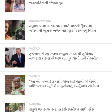
જયલલિતાની જેલયાત્રા
ENTERTAINMENT
મહાભારતમાં અશ્વત્થામા અને ગજની ફિલ્મમાં
ગજનીની ભૂમિકા ભજવનાર પ્રદીપ રાવતનું નિધન
WORLD
ટ્રમ્પના ગોલ્ફ ક્લબ નજીક કારમાંથી હથિયાર
મળતા શંકાસ્પદની ધરપકડ, હુમલાની હતી તૈયારી?
WORLD
“આ એ બાંગ્લાદેશ નથી જેના માટે લાખો લોકોએ
બલિદાન આપ્યું,” શેખ હસીનાનું વર્ચ્યુઅલ સંબોધન
NATIONAL
રાહુલે જંતર-મંતરના પ્રદર્શનકારીઓ સાથે પ્રેસ