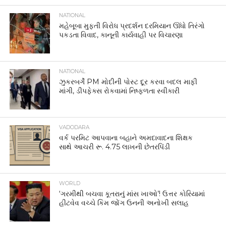
NATIONAL
મહેબૂબા મુફ્તી વિરોધ પ્રદર્શન દરમિયાન ઊંધો તિરંગો
પકડતા વિવાદ, કાનૂની કાર્યવાહી પર વિચારણા
NATIONAL
ઝુકરબર્ગે PM મોદીની પોસ્ટ દૂર કરવા બદલ માફી
માંગી, ડીપફેક્સ રોકવામાં નિષ્ફળતા સ્વીકારી
VADODARA
વર્ક પરમિટ આપવાના બહાને અમદાવાદના શિક્ષક
સાથે આચરી રૂ. 4.75 લાખની છેતરપિંડી
WORLD
‘ગરમીથી બચવા કૂતરાનું માંસ ખાઓ’! ઉત્તર કોરિયામાં
હીટવેવ વચ્ચે કિમ જોંગ ઉનની અનોખી સલાહ