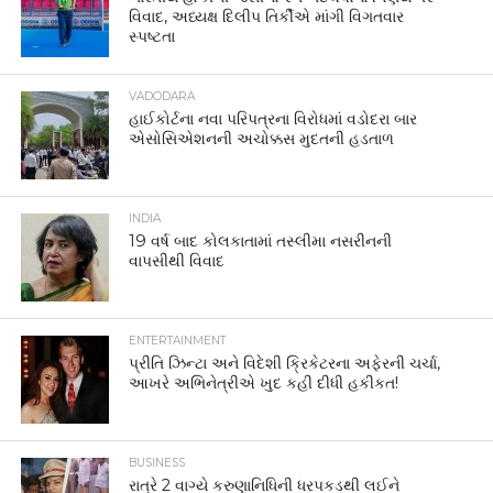
વિવાદ, અધ્યક્ષ દિલીપ તિર્કીએ માંગી વિગતવાર
સ્પષ્ટતા
VADODARA
હાઈકોર્ટના નવા પરિપત્રના વિરોધમાં વડોદરા બાર
એસોસિએશનની અચોક્કસ મુદતની હડતાળ
INDIA
19 વર્ષ બાદ કોલકાતામાં તસ્લીમા નસરીનની
વાપસીથી વિવાદ
ENTERTAINMENT
પ્રીતિ ઝિન્ટા અને વિદેશી ક્રિકેટરના અફેરની ચર્ચા,
આખરે અભિનેત્રીએ ખુદ કહી દીધી હકીકત!
BUSINESS
રાત્રે 2 વાગ્યે કરુણાનિધિની ધરપકડથી લઈને