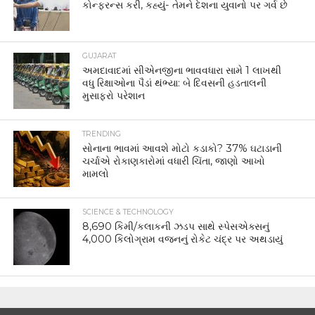
કોન્ફરન્સ કરી, કહ્યું- તેમને દેશના યુવાનો પર ગર્વ છે
GUJARAT
અમદાવાદમાં સીએનજીના ભાવવધારા સામે 1 લાખથી
વધુ રિક્ષાઓના પૈડાં થંભ્યા: બે દિવસની હડતાલની
મુસાફરો પરેશાન
TRENDING
સોનાના ભાવમાં આવશે મોટો કડાકો? 37% ઘટાડાની
ચર્ચાએ રોકાણકારોમાં વધારી ચિંતા, જાણો આખો
મામલો
SCIENCE & TECHNOLOGY
8,690 કિમી/કલાકની ઝડપ સાથે સ્પેસએક્સનું
4,000 કિલોગ્રામ વજનનું રોકેટ ચંદ્ર પર અથડાયું