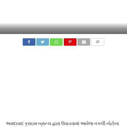
COMMENTS
અમદાવાદ ક્રાઇમ બ્રાન્ચ દ્વારા ઉઘાડવામાં આવેલા નકલી નોટોના