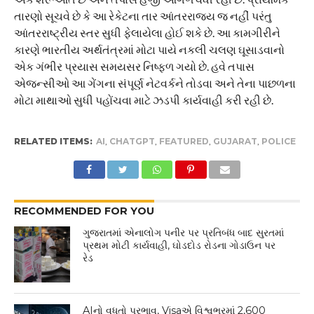
તારણો સૂચવે છે કે આ રેકેટના તાર આંતરરાજ્ય જ નહીં પરંતુ
આંતરરાષ્ટ્રીય સ્તર સુધી ફેલાયેલા હોઈ શકે છે. આ કામગીરીને
કારણે ભારતીય અર્થતંત્રમાં મોટા પાયે નકલી ચલણ ઘૂસાડવાનો
એક ગંભીર પ્રયાસ સમયસર નિષ્ફળ ગયો છે. હવે તપાસ
એજન્સીઓ આ ગેંગના સંપૂર્ણ નેટવર્કને તોડવા અને તેના પાછળના
મોટા માથાઓ સુધી પહોંચવા માટે ઝડપી કાર્યવાહી કરી રહી છે.
RELATED ITEMS:
AI
,
CHATGPT
,
FEATURED
,
GUJARAT
,
POLICE
RECOMMENDED FOR YOU
ગુજરાતમાં એનાલોગ પનીર પર પ્રતિબંધ બાદ સુરતમાં
પ્રથમ મોટી કાર્યવાહી, ઘોડદોડ રોડના ગોડાઉન પર
રેડ
AIનો વધતો પ્રભાવ, Visaએ વિશ્વભરમાં 2,600