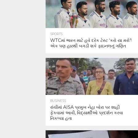
SPORTS
WTCમાં ભારત માટે હવે દરેક ટેસ્ટ ‘કરો યા મરો’!
એક પણ હારથી બગડી શકે ફાઇનલનું ગણિત
BUSINESS
રાંચીમાં AISA પ્રમુખ નેહા બોરા પર શાહી
ફેંકવામાં આવી, વિદ્યાર્થીઓ પ્રદર્શન કરવા
નિકળ્યા હતા