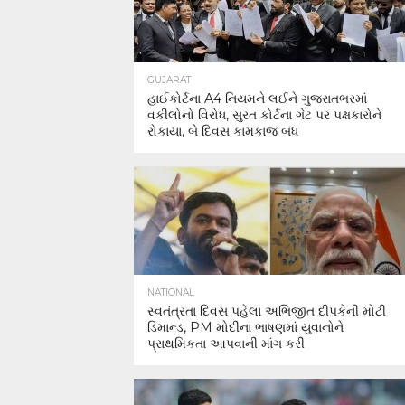
GUJARAT
હાઈકોર્ટના A4 નિયમને લઈને ગુજરાતભરમાં
વકીલોનો વિરોધ, સુરત કોર્ટના ગેટ પર પક્ષકારોને
રોકાયા, બે દિવસ કામકાજ બંધ
NATIONAL
સ્વતંત્રતા દિવસ પહેલાં અભિજીત દીપકેની મોટી
ડિમાન્ડ, PM મોદીના ભાષણમાં યુવાનોને
પ્રાથમિકતા આપવાની માંગ કરી