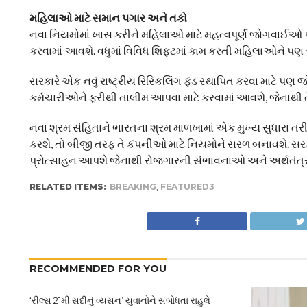
મહિલાઓ માટે સમાન પગાર અને તકો
નવા નિયમોમાં ખાસ કરીને મહિલાઓ માટે મહત્વપૂર્ણ જોગવાઈઓ 
કરવામાં આવશે. વધુમાં વિવિધ શિફ્ટમાં કામ કરતી મહિલાઓને 
સરકારે એક નવું રાષ્ટ્રીય રિસ્કિલિંગ ફંડ સ્થાપિત કરવા માટ
કર્મચારીઓને ફરીથી તાલીમ આપવા માટે કરવામાં આવશે, જેનાથી
નવા શ્રમ સંહિતાને ભારતના શ્રમ માળખામાં એક મુખ્ય સુધારા ત
કરશે, તો બીજી તરફ તે કંપનીઓ માટે નિયમોને સરળ બનાવશે. સરકાર 
પ્રોત્સાહન આપશે જેનાથી રોજગારની સંભાવનાઓ અને અર્થતંત્
RELATED ITEMS:
BREAKING
,
FEATURED3
RECOMMENDED FOR YOU
‘રીલ્સ 21મી સદીનું વ્યસન’ યુવાનોને સંબોધતા રાહુલે