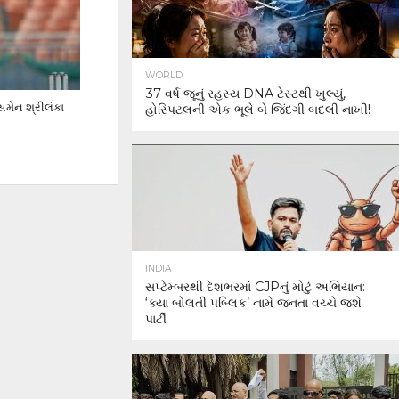
WORLD
37 વર્ષ જૂનું રહસ્ય DNA ટેસ્ટથી ખુલ્યું,
્સમેન શ્રીલંકા
હોસ્પિટલની એક ભૂલે બે જિંદગી બદલી નાખી!
INDIA
સપ્ટેમ્બરથી દેશભરમાં CJPનું મોટું અભિયાન:
‘ક્યા બોલતી પબ્લિક’ નામે જનતા વચ્ચે જશે
પાર્ટી