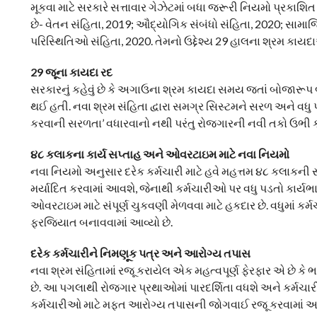
મૂકવા માટે સરકારે સત્તાવાર ગેઝેટમાં બધા જરૂરી નિયમો પ્રકાશિ
છે- વેતન સંહિતા, 2019; ઔદ્યોગિક સંબંધો સંહિતા, 2020; સામાજ
પરિસ્થિતિઓ સંહિતા, 2020. તેમનો ઉદ્દેશ્ય 29 હાલના શ્રમ ક
29 જૂના કાયદા રદ
સરકારનું કહેવું છે કે અગાઉના શ્રમ કાયદા સમય જતાં બોજારૂપ
થઈ હતી. નવા શ્રમ સંહિતા દ્વારા સમગ્ર સિસ્ટમને સરળ અને વધુ પ
કરવાની સરળતા’ વધારવાનો નથી પરંતુ રોજગારની નવી તકો ઉભી કરવાન
૪૮ કલાકના કાર્ય સપ્તાહ અને ઓવરટાઇમ માટે નવા નિયમો
નવા નિયમો અનુસાર દરેક કર્મચારી માટે હવે મહત્તમ ૪૮ કલાકની સાપ
મર્યાદિત કરવામાં આવશે, જેનાથી કર્મચારીઓ પર વધુ પડતો કાર્યભાર
ઓવરટાઇમ માટે સંપૂર્ણ ચુકવણી મેળવવા માટે હકદાર છે. વધુમા
ફરજિયાત બનાવવામાં આવ્યો છે.
દરેક કર્મચારીને નિમણૂક પત્ર અને આરોગ્ય તપાસ
નવા શ્રમ સંહિતામાં રજૂ કરાયેલ એક મહત્વપૂર્ણ ફેરફાર એ છે 
છે. આ પગલાથી રોજગાર પ્રથાઓમાં પારદર્શિતા વધશે અને કર્મચાર
કર્મચારીઓ માટે મફત આરોગ્ય તપાસની જોગવાઈ રજૂ કરવામાં આવ