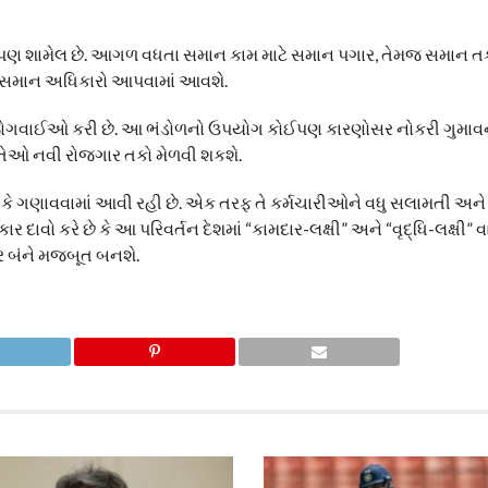
પણ શામેલ છે. આગળ વધતા સમાન કામ માટે સમાન પગાર, તેમજ સમાન તકો
પણ સમાન અધિકારો આપવામાં આવશે.
ે પણ જોગવાઈઓ કરી છે. આ ભંડોળનો ઉપયોગ કોઈપણ કારણોસર નોકરી ગુમાવ
 તેઓ નવી રોજગાર તકો મેળવી શકશે.
રીકે ગણાવવામાં આવી રહી છે. એક તરફ તે કર્મચારીઓને વધુ સલામતી અને
દાવો કરે છે કે આ પરિવર્તન દેશમાં “કામદાર-લક્ષી” અને “વૃદ્ધિ-લક્ષી”
ર બંને મજબૂત બનશે.