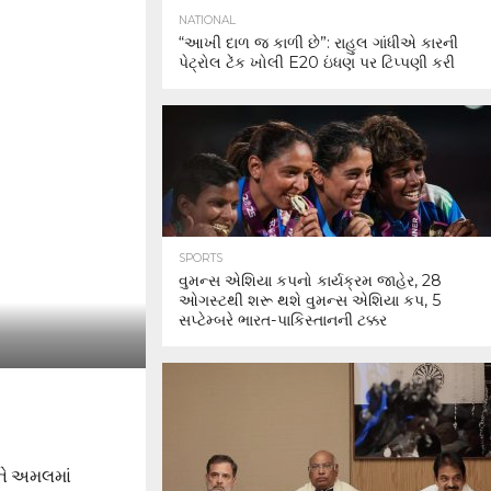
NATIONAL
“આખી દાળ જ કાળી છે”: રાહુલ ગાંધીએ કારની
પેટ્રોલ ટેંક ખોલી E20 ઇંધણ પર ટિપ્પણી કરી
SPORTS
વુમન્સ એશિયા કપનો કાર્યક્રમ જાહેર, 28
ઓગસ્ટથી શરૂ થશે વુમન્સ એશિયા કપ, 5
સપ્ટેમ્બરે ભારત-પાકિસ્તાનની ટક્કર
ોને અમલમાં