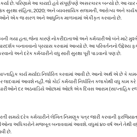
ત કર્યા છે. પરિણામે આ કાયદો હવે સંપૂર્ણપણે અસરકારક બન્યો છે. આ ચાર
િક સુરક્ષા સંહિતા, 2020; અને વ્યવસાયિક સલામતી, આરોગ્ય અને કાર્યક
ાયદાઓને એક જ સરળ અને આધુનિક માળખામાં એકીકૃત કરવાનો છે.
 બની ગયા હતા, જેના કારણે નોકરીદાતાઓ અને કર્મચારીઓ બંને માટે મુ
ારદર્શક બનાવવાનો પ્રયાસ કરવામાં આવ્યો છે. આ પરિવર્તનનો ઉદ્દેશ્ય ફ
ો અને દરેક કર્મચારીને વધુ સારી સુરક્ષા પૂરી પાડવાનો પણ છે.
્તાહિક કાર્ય મર્યાદા નિર્ધારિત કરવામાં આવી છે. આનો અર્થ એ છે કે કા
 લાદવામાં આવશે નહીં. જો કોઈ કર્મચારી નિર્ધારિત કલાકોથી વધુ કામ કરે
ં કર્મચારીઓને દર અઠવાડિયે ઓછામાં ઓછો એક દિવસ આરામ (સાપ્તાહિક 
કે ભરતી સમયે દરેક કર્મચારીને લેખિત નિમણૂક પત્ર જારી કરવાની ફરજિ
ીઓના અધિકારોને મજબૂત બનાવવામાં આવશે. વધુમાં ૪૦ વર્ષ અને તેથી વધ
ી છે.