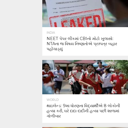
INDIA
NEET પેપર લીકમાં CBIનો મોટો ખુલાસો:
NTAના જ વિષય નિષ્ણાતોએ પ્રશ્નપત્ર બહાર
પહોંચાડ્યું
WORLD
થાઇલેન્ડ: 9મા ધોરણના વિદ્યાર્થીએ 8 લોકોની
હત્યા કરી, ઘરે દાદા-દાદીની હત્યા પછી શાળામાં
ગોળીબાર