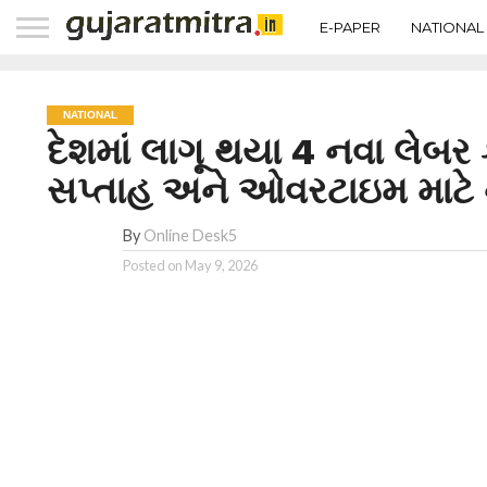
E-PAPER
NATIONAL
NATIONAL
દેશમાં લાગૂ થયા 4 નવા લેબર
સપ્તાહ અને ઓવરટાઇમ માટે
By
Online Desk5
Posted on
May 9, 2026