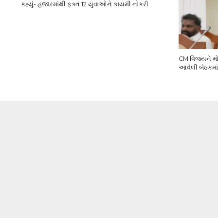
કહ્યું- હજારમાંથી ફક્ત 12 યુવાઓને કાયમી નોકરી
CM વિજયને મોટ
આવેલી બેઠકમાં