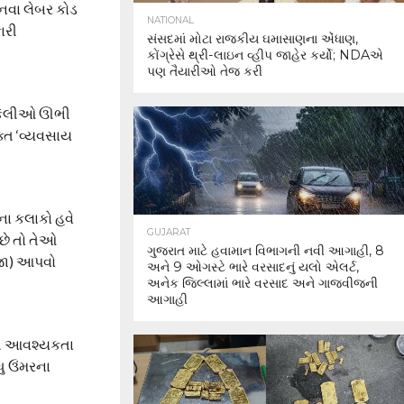
 નવા લેબર કોડ
NATIONAL
ારી
સંસદમાં મોટા રાજકીય ઘમાસાણના એંધાણ,
કોંગ્રેસે થ્રી-લાઇન વ્હીપ જાહેર કર્યો; NDAએ
પણ તૈયારીઓ તેજ કરી
શ્કેલીઓ ઊભી
ક્ત ‘વ્યવસાય
મના કલાકો હવે
GUJARAT
 છે તો તેઓ
ગુજરાત માટે હવામાન વિભાગની નવી આગાહી, 8
રજા) આપવો
અને 9 ઓગસ્ટે ભારે વરસાદનું યલો એલર્ટ,
અનેક જિલ્લામાં ભારે વરસાદ અને ગાજવીજની
આગાહી
યાત આવશ્યકતા
ુ ઉંમરના