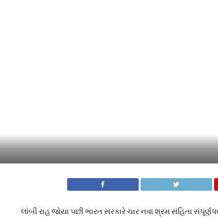
લાંબી રાહ જોયા પછી ભારત સરકારે ચાર નવા શ્રમ સંહિતા સંપૂર્ણપણ