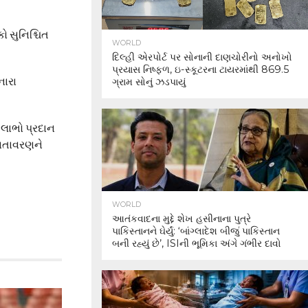
 સુનિશ્ચિત
WORLD
દિલ્હી એરપોર્ટ પર સોનાની દાણચોરીનો અનોખો
પ્રયાસ નિષ્ફળ, ઇ-સ્કૂટરના ટાયરમાંથી 869.5
નારા
ગ્રામ સોનું ઝડપાયું
 લાભો પ્રદાન
 વાતાવરણને
WORLD
આતંકવાદના મુદ્દે શેખ હસીનાના પુત્રે
પાકિસ્તાનને ઘેર્યું: ‘બાંગ્લાદેશ બીજું પાકિસ્તાન
બની રહ્યું છે’, ISIની ભૂમિકા અંગે ગંભીર દાવો