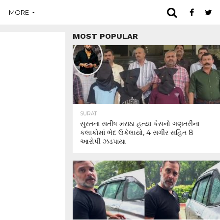
MORE
MOST POPULAR
SURAT
સુરતના સતીષ મરાઠા હત્યા કેસનો ગણતરીના
કલાકોમાં ભેદ ઉકેલાયો, 4 સગીર સહિત 8
આરોપી ઝડપાયા