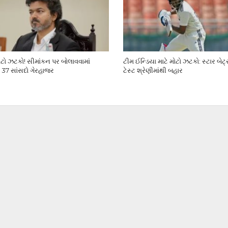
ો ઝટકો! સીમાંકન પર બોલાવવામાં
ટીમ ઈન્ડિયા માટે મોટો ઝટકો: સ્ટાર બેટ
 37 સાંસદો ગેરહાજર
ટેસ્ટ શ્રેણીમાંથી બહાર