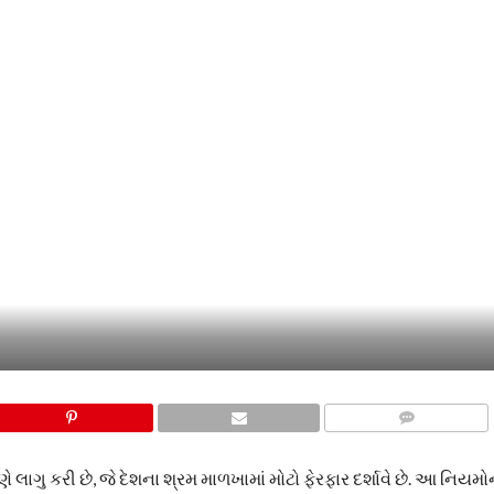
COMMENTS
ે લાગુ કરી છે, જે દેશના શ્રમ માળખામાં મોટો ફેરફાર દર્શાવે છે. આ નિયમ