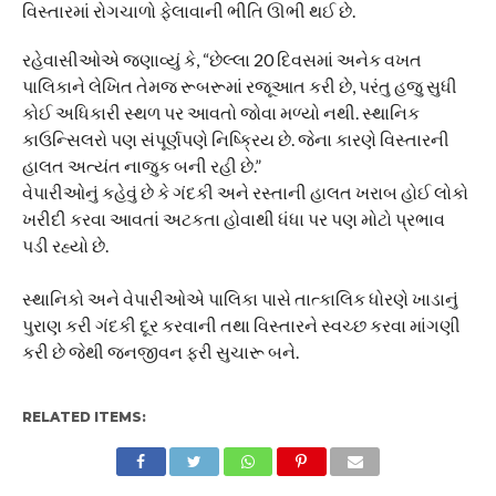
વિસ્તારમાં રોગચાળો ફેલાવાની ભીતિ ઊભી થઈ છે.
રહેવાસીઓએ જણાવ્યું કે, “છેલ્લા 20 દિવસમાં અનેક વખત
પાલિકાને લેખિત તેમજ રૂબરૂમાં રજૂઆત કરી છે, પરંતુ હજુ સુધી
કોઈ અધિકારી સ્થળ પર આવતો જોવા મળ્યો નથી. સ્થાનિક
કાઉન્સિલરો પણ સંપૂર્ણપણે નિષ્ક્રિય છે. જેના કારણે વિસ્તારની
હાલત અત્યંત નાજુક બની રહી છે.”
વેપારીઓનું કહેવું છે કે ગંદકી અને રસ્તાની હાલત ખરાબ હોઈ લોકો
ખરીદી કરવા આવતાં અટકતા હોવાથી ધંધા પર પણ મોટો પ્રભાવ
પડી રહ્યો છે.
સ્થાનિકો અને વેપારીઓએ પાલિકા પાસે તાત્કાલિક ધોરણે ખાડાનું
પુરાણ કરી ગંદકી દૂર કરવાની તથા વિસ્તારને સ્વચ્છ કરવા માંગણી
કરી છે જેથી જનજીવન ફરી સુચારૂ બને.
RELATED ITEMS: