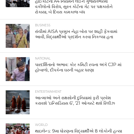
હાઈકોર્ટના A4 નિયમને લઈને ગુજરાતભરમાં
વકીલોનો વિરોધ, સુરત કોર્ટના ગેટ પર પક્ષકારોને
રોકાયા, બે દિવસ કામકાજ બંધ
BUSINESS
રાંચીમાં AISA પ્રમુખ નેહા બોરા પર શાહી ફેંકવામાં
આવી, વિદ્યાર્થીઓ પ્રદર્શન કરવા નિકળ્યા હતા
NATIONAL
પારદર્શિતાનો અભાવ: કોર કમિટી રચના અંગે CJP માં
હોબાળો, દીપકેના ઘરની બહાર ધરણા
ENTERTAINMENT
આત્માઓ અને રાક્ષસોની દુનિયામાં ફરી પ્રવેશ
કરાવશે ‘ઇન્સિડિયસ 6’, ’21 ઓગસ્ટે થશે રિલીઝ
WORLD
થાઇલેન્ડ: 9મા ધોરણના વિદ્યાર્થીએ 8 લોકોની હત્યા