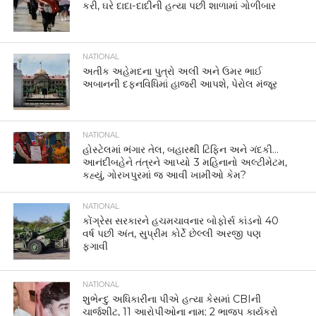
કરી, ઘરે દાદા-દાદીની હત્યા પછી શાળામાં ગોળીબાર
NATIONAL
અતીક અહેમદના પુત્રો અલી અને ઉમર ભાઈ
અબાનની દફનવિધિમાં હાજરી આપશે, પેરોલ મંજૂર
NATIONAL
હોસ્ટેલમાં ભંગાર તેલ, બહારથી ટિફિન અને ગંદકી…
આનંદીબહેને તંત્રને આપ્યો 3 મહિનાનો અલ્ટીમેટમ,
કહ્યું, ગોરખપુરમાં જ આવી ખામીઓ કેમ?
NATIONAL
કોંગ્રેસ સરકારને હચમચાવનાર બોફોર્સ કાંડનો 40
વર્ષ પછી અંત, સુપ્રીમ કોર્ટે છેલ્લી અરજી પણ
ફગાવી
NATIONAL
શુભેન્દુ અધિકારીના પીએ હત્યા કેસમાં CBIની
ચાર્જશીટ, 11 આરોપીઓના નામ; 2 ભાજપ કાર્યકરો