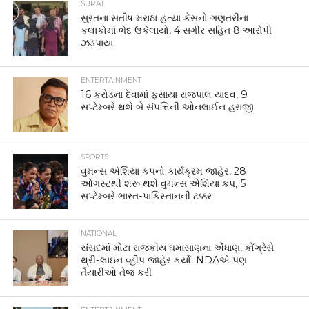
SURAT
સુરતના સતીષ મરાઠા હત્યા કેસનો ગણતરીના
કલાકોમાં ભેદ ઉકેલાયો, 4 સગીર સહિત 8 આરોપી
ઝડપાયા
ENTERTAINMENT
16 કરોડના દેવામાં ફસાયા રાજપાલ યાદવ, 9
સપ્ટેમ્બરે થશે બે સંપત્તિની ઓનલાઈન હરાજી
SPORTS
વુમન્સ એશિયા કપનો કાર્યક્રમ જાહેર, 28
ઓગસ્ટથી શરૂ થશે વુમન્સ એશિયા કપ, 5
સપ્ટેમ્બરે ભારત-પાકિસ્તાનની ટક્કર
NATIONAL
સંસદમાં મોટા રાજકીય ઘમાસાણના એંધાણ, કોંગ્રેસે
થ્રી-લાઇન વ્હીપ જાહેર કર્યો; NDAએ પણ
તૈયારીઓ તેજ કરી