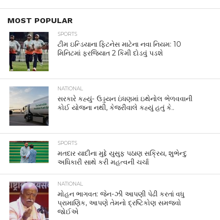
MOST POPULAR
SPORTS
ટીમ ઇન્ડિયાના ફિટનેસ માટેના નવા નિયમ: 10
મિનિટમાં ફરજિયાત 2 કિમી દોડવું પડશે
NATIONAL
સરકારે કહ્યું- ઉડ્ડયન ઇંધણમાં ઇથેનોલ ભેળવવાની
કોઈ યોજના નથી, કેજરીવાલે કહ્યું હતું કે..
SPORTS
મતદાર યાદીના મુદ્દે યુસુફ પઠાણ સક્રિય, શુભેન્દુ
અધિકારી સાથે કરી મહત્વની ચર્ચા
NATIONAL
મોહન ભાગવત: જેન-ઝી આપણી પેઢી કરતાં વધુ
પ્રામાણિક, આપણે તેમનો દ્રષ્ટિકોણ સમજવો
જોઈએ