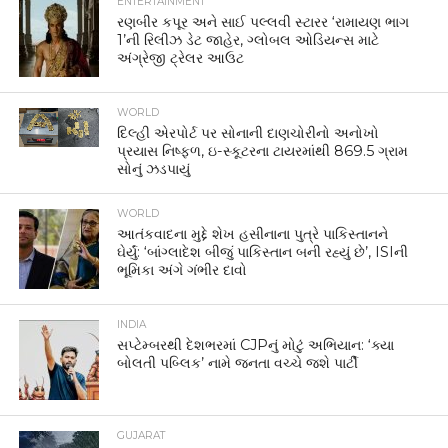
ENTERTAINMENT
રણબીર કપૂર અને સાઈ પલ્લવી સ્ટારર ‘રામાયણ ભાગ
1’ની રિલીઝ ડેટ જાહેર, ગ્લોબલ ઓડિયન્સ માટે
અંગ્રેજી ટ્રેલર આઉટ
WORLD
દિલ્હી એરપોર્ટ પર સોનાની દાણચોરીનો અનોખો
પ્રયાસ નિષ્ફળ, ઇ-સ્કૂટરના ટાયરમાંથી 869.5 ગ્રામ
સોનું ઝડપાયું
WORLD
આતંકવાદના મુદ્દે શેખ હસીનાના પુત્રે પાકિસ્તાનને
ઘેર્યું: ‘બાંગ્લાદેશ બીજું પાકિસ્તાન બની રહ્યું છે’, ISIની
ભૂમિકા અંગે ગંભીર દાવો
INDIA
સપ્ટેમ્બરથી દેશભરમાં CJPનું મોટું અભિયાન: ‘ક્યા
બોલતી પબ્લિક’ નામે જનતા વચ્ચે જશે પાર્ટી
GUJARAT