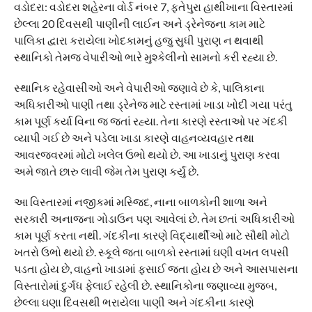
વડોદરા: વડોદરા શહેરના વોર્ડ નંબર 7, ફતેપુરા હાથીખાના વિસ્તારમાં
છેલ્લા 20 દિવસથી પાણીની લાઈન અને ડ્રેનેજના કામ માટે
પાલિકા દ્વારા કરાયેલા ખોદકામનું હજુ સુધી પુરાણ ન થવાથી
સ્થાનિકો તેમજ વેપારીઓ ભારે મુશ્કેલીનો સામનો કરી રહ્યા છે.
સ્થાનિક રહેવાસીઓ અને વેપારીઓ જણાવે છે કે, પાલિકાના
અધિકારીઓ પાણી તથા ડ્રેનેજ માટે રસ્તામાં ખાડા ખોદી ગયા પરંતુ
કામ પૂર્ણ કર્યા વિના જ જતાં રહ્યા. તેના કારણે રસ્તાઓ પર ગંદકી
વ્યાપી ગઈ છે અને પડેલા ખાડા કારણે વાહનવ્યવહાર તથા
આવરજવરમાં મોટો ખલેલ ઉભો થયો છે. આ ખાડાનું પુરાણ કરવા
અમે જાતે છારુ લાવી જેમ તેમ પુરાણ કર્યું છે.
આ વિસ્તારમાં નજીકમાં મસ્જિદ, નાના બાળકોની શાળા અને
સરકારી અનાજના ગોડાઉન પણ આવેલાં છે. તેમ છતાં અધિકારીઓ
કામ પૂર્ણ કરતા નથી. ગંદકીના કારણે વિદ્યાર્થીઓ માટે સૌથી મોટો
ખતરો ઉભો થયો છે. સ્કૂલે જતા બાળકો રસ્તામાં ઘણી વખત લપસી
પડતા હોય છે, વાહનો ખાડામાં ફસાઈ જતા હોય છે અને આસપાસના
વિસ્તારોમાં દુર્ગંધ ફેલાઈ રહેલી છે. સ્થાનિકોના જણાવ્યા મુજબ,
છેલ્લા ઘણા દિવસથી ભરાયેલા પાણી અને ગંદકીના કારણે