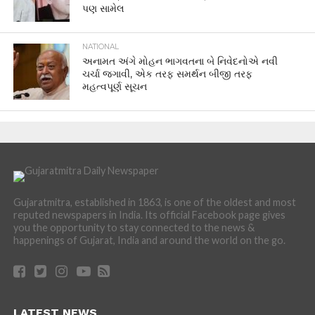
પણ સામેલ
NATIONAL
અનામત અંગે મોહન ભાગવતના બે નિવેદનોએ નવી
ચર્ચા જગાવી, એક તરફ સમર્થન બીજી તરફ
મહત્વપૂર્ણ સૂચન
Gujaratmitra, established in 1863, is one of the oldest and most
reputed newspapers in India. Its official Facebook page gives
you the opportunity to stay connected to the news &
happenings of Gujarat, India and around the world on the go.
LATEST NEWS