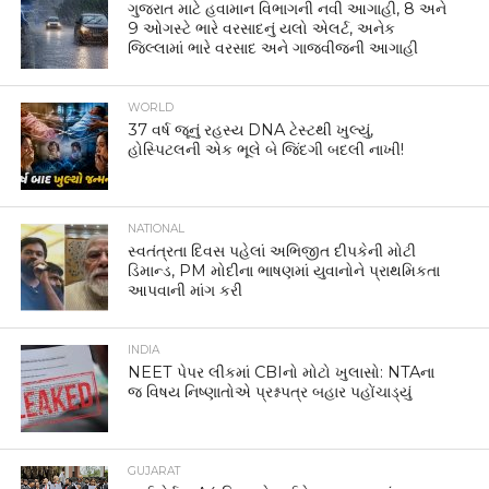
ગુજરાત માટે હવામાન વિભાગની નવી આગાહી, 8 અને
9 ઓગસ્ટે ભારે વરસાદનું યલો એલર્ટ, અનેક
જિલ્લામાં ભારે વરસાદ અને ગાજવીજની આગાહી
WORLD
37 વર્ષ જૂનું રહસ્ય DNA ટેસ્ટથી ખુલ્યું,
હોસ્પિટલની એક ભૂલે બે જિંદગી બદલી નાખી!
NATIONAL
સ્વતંત્રતા દિવસ પહેલાં અભિજીત દીપકેની મોટી
ડિમાન્ડ, PM મોદીના ભાષણમાં યુવાનોને પ્રાથમિકતા
આપવાની માંગ કરી
INDIA
NEET પેપર લીકમાં CBIનો મોટો ખુલાસો: NTAના
જ વિષય નિષ્ણાતોએ પ્રશ્નપત્ર બહાર પહોંચાડ્યું
GUJARAT