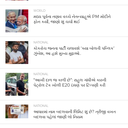
WORLD
મધ્ય પૂર્વના તણાવ વચ્ચે નેતન્યાહૂએ PM મોદીને
ફોન કર્યો, જાણો શું ચર્ચા થઈ
NATIONAL
કોકરોચ જનતા પાર્ટી ચલાવશે ‘ક્યા બોલતી પબ્લિક’
ઝુંબેશ, આ હશે મુખ્ય મુદ્દાઓ..
NATIONAL
“આખી દાળ જ કાળી છે”: રાહુલ ગાંધીએ કારની
પેટ્રોલ ટેંક ખોલી E20 ઇંધણ પર ટિપ્પણી કરી
NATIONAL
આધારમાં નામ બદલવાની લિમિટ શું છે? ત્રીજી વખત
બદલવા પહેલાં જાણી લો નિયમ