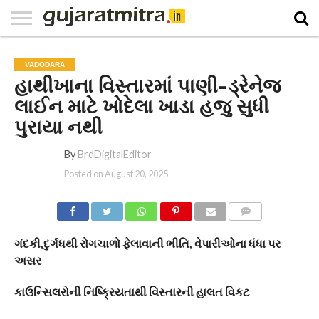
E-
PAPER
NATIONAL
WORLD
BUSINESS
SPORTS
GUJARAT
OPINION
MORE
VADODARA
હાથીખાના વિસ્તારમાં પાણી-ડ્રેનેજ
લાઈન માટે ખોદેલા ખાડા હજુ સુધી
પુરાયા નથી
By
BrdDigitalEditor
Posted on
August 20, 2025
COMMENTS
ગંદકી,દુર્ગંધથી રોગચાળો ફેલાવાની ભીતિ, વેપારીઓના ધંધા પર
અસર
કાઉન્સિલરોની નિષ્ક્રિયતાથી વિસ્તારની હાલત વિકટ