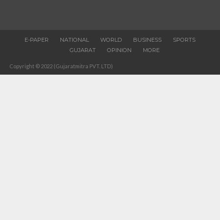
E-PAPER
NATIONAL
WORLD
BUSINESS
SPORTS
GUJARAT
OPINION
MORE
Copyright © 2022 (Gujaratmitra PVT. LTD)