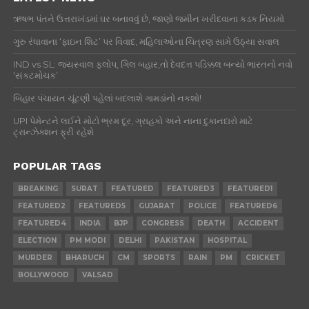
ઋષભ પંતને ઉત્તરાખંડમાં ઘર બનાવવું છે, જાણો જમીન ખરીદવાના કડક નિયમો
ગુરુ રંધાવાના ‘ફાઇન શિટ’ પર વિવાદ, મહિલાઓના ચિત્રણ સામે ઉઠ્યા સવાલ
IND vs SL: જયસ્વાલ ફ્લોપ, ગિલ બહાર,તો દેવદત્ત પડિક્કલ બન્યો ભારતનો નવો
‘સંકટમોચક’
બિહાર પંચાયત ચૂંટણી પહેલાં બદલાશે ગામડાંનો નકશો!
UPI પેમેન્ટને લઈને મોટો ભ્રમ દૂર, ગ્રાહકો અને નાના દુકાનદારો માટે
ટ્રાન્ઝેક્શન ફ્રી રહેશે
POPULAR TAGS
BREAKING
SURAT
FEATURED
FEATURED3
FEATURED1
FEATURED2
FEATURED5
GUJARAT
POLICE
FEATURED6
FEATURED4
INDIA
BJP
CONGRESS
DEATH
ACCIDENT
ELECTION
PM MODI
DELHI
PAKISTAN
HOSPITAL
MURDER
BHARUCH
CM
SPORTS
RAIN
PM
CRICKET
BOLLYWOOD
VALSAD