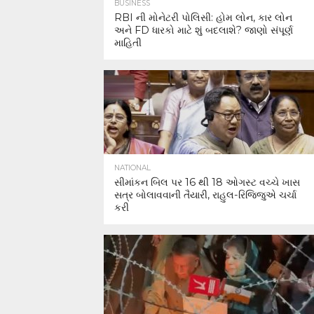
BUSINESS
RBI ની મોનેટરી પોલિસી: હોમ લોન, કાર લોન
અને FD ધારકો માટે શું બદલાશે? જાણો સંપૂર્ણ
માહિતી
NATIONAL
સીમાંકન બિલ પર 16 થી 18 ઓગસ્ટ વચ્ચે ખાસ
સત્ર બોલાવવાની તૈયારી, રાહુલ-રિજિજુએ ચર્ચા
કરી