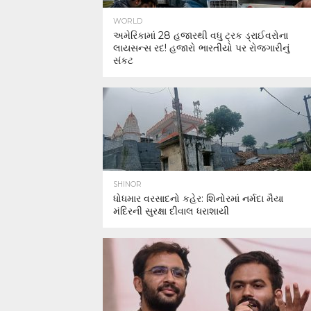
WORLD
અમેરિકામાં 28 હજારથી વધુ ટ્રક ડ્રાઈવરોના
લાયસન્સ રદ! હજારો ભારતીયો પર રોજગારીનું
સંકટ
SHINOR
ધોધમાર વરસાદનો કહેર: શિનોરમાં નર્મદા મૈયા
મંદિરની સુરક્ષા દીવાલ ધરાશાયી