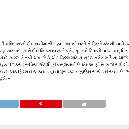
ી દીવાનિયત’ની દીવાનગીમાંથી બહાર આવ્યો નથી. તે ફિલ્મે જેટલી સારી ક
ત્યારે હર્ષ તે દીવાનિયતનાં નામે પ્રોડ્યુસરને દિવાળીયા કરવાનું વિચાર
 છે. કારણ કે તેવી ચર્ચા છે કે એક ફિલ્મ માટે બે-ત્રણ કરોડ રૂપિયા ચાર્જ ક
 તે હવે 10 કરોડ રૂપિયા જેટલી ફી વસૂલવાનો છે. ખેર આ ફી સાંભળી ભલે લો
છે. એક ફિલ્મ તે એકતા કપૂરના પ્રોડક્શન હાઉસ સાથે કરી રહ્યો છે- જેમા
હશે. •