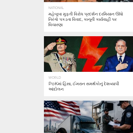
NATIONAL
મહેબૂબા મુફ્તી વિરોધ પ્રદર્શન દરમિયાન ઊંધો
તિરંગો પકડતા વિવાદ, કાનૂની કાર્યવાહી પર
વિચારણા
WORLD
PoKમાં હિંસા, ઈમરાન સમર્થકોનું દેશવ્યાપી
આંદોલન