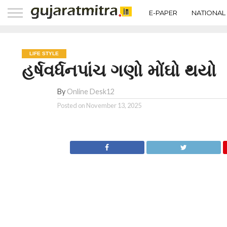
E-PAPER
NATIONAL
LIFE STYLE
હર્ષવર્ધનપાંચ ગણો મોંઘો થયો
By
Online Desk12
Posted on
November 13, 2025