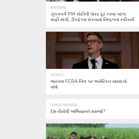
NATIONAL
ઝુકરબર્ગે PM મોદીની પોસ્ટ દૂર કરવા બદલ
માફી માંગી, ડીપફેક્સ રોકવામાં નિષ્ફળતા સ્વીકારી
WORLD
ભારતના FCRA બિલ પર અમેરિકન સાંસદનો
વાંધો
CHARCHAPATRA
દેશ-વિરોધી અભિયાનને સમજો?