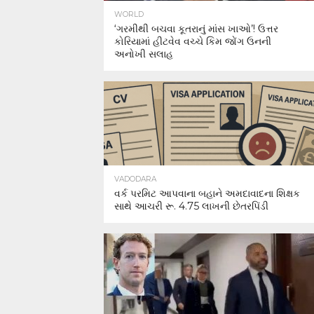
WORLD
‘ગરમીથી બચવા કૂતરાનું માંસ ખાઓ’! ઉત્તર
કોરિયામાં હીટવેવ વચ્ચે કિમ જોંગ ઉનની
અનોખી સલાહ
VADODARA
વર્ક પરમિટ આપવાના બહાને અમદાવાદના શિક્ષક
સાથે આચરી રૂ. 4.75 લાખની છેતરપિંડી