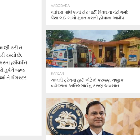
VADODARA
વડોદરા પાલિકાની ઢોર પાર્ટી વિવાદના વંટોળમાં:
પૈસા લઈ ગાયો મુક્ત કરાતી હોવાના આક્ષેપ
માણી કરી તે
ી રહ્યો છે.
રતા હર્ષવર્ધને
કો હર્ષને જજ
KARJAN
ં તે ગેંગસ્ટર
ચાલતી ટ્રેનમાં હાર્ટ એટેક! કરજણ નજીક
વડોદરાના અનિલભાઈનું કરુણ અવસાન