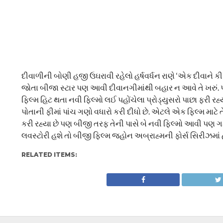
દીવાળીની બોણી હજી ઉઘરાવી રહેલો હર્ષવર્ધન રાણે ‘એક દીવાને ક
જોતા બીજા સ્ટાર પણ આવી દીવાનગીમાંથી બહાર ન આવે તે ખરું. પણ અ
ફિલ્મ હિટ થતા નવી ફિલ્મો લઈ પહોંચેલા પ્રોડ્યુસરો પાછા ફરી રહ્યા
પોતાની ફીમાં પાંચ ગણો વધારો કરી દીધો છે. એટલે એક ફિલ્મ માટે
કરી રહ્યા છે પણ બીજી તરફ તેની પાસે બે નવી ફિલ્મો આવી પણ ગઈ 
લવસ્ટોરી હશે તો બીજી ફિલ્મ જ્હોન અબ્રાહ્મની ફોર્સ સિરીઝમાં 
RELATED ITEMS: