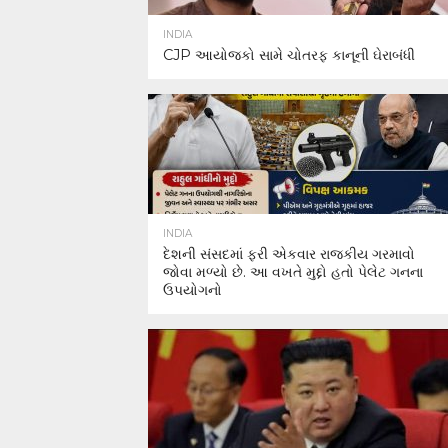
INDIA
CJP આયોજકો સામે ચોતરફ કાનૂની ઘેરાબંધી
INDIA
દેશની સંસદમાં ફરી એકવાર રાજકીય ગરમાવો
જોવા મળ્યો છે. આ વખતે મુદ્દો હતો પેલેટ ગનના
ઉપયોગનો