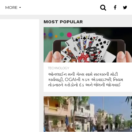
MORE
MOST POPULAR
TECHNOLOGY
ઓનલાઈન મની ગેમ્સ સામે સરકારની મોટી
કાર્યવાહી, OGAIની કડક એડવાઇઝરી; નિયમ
તોડનારને કરોડોનો દંડ અને જેલની જોગવાઈ