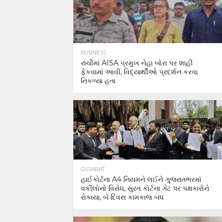
BUSINESS
રાંચીમાં AISA પ્રમુખ નેહા બોરા પર શાહી
ફેંકવામાં આવી, વિદ્યાર્થીઓ પ્રદર્શન કરવા
નિકળ્યા હતા
GUJARAT
હાઈકોર્ટના A4 નિયમને લઈને ગુજરાતભરમાં
વકીલોનો વિરોધ, સુરત કોર્ટના ગેટ પર પક્ષકારોને
રોકાયા, બે દિવસ કામકાજ બંધ