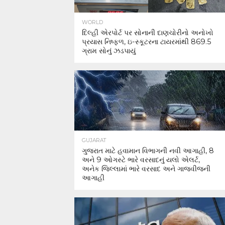
WORLD
દિલ્હી એરપોર્ટ પર સોનાની દાણચોરીનો અનોખો
પ્રયાસ નિષ્ફળ, ઇ-સ્કૂટરના ટાયરમાંથી 869.5
ગ્રામ સોનું ઝડપાયું
GUJARAT
ગુજરાત માટે હવામાન વિભાગની નવી આગાહી, 8
અને 9 ઓગસ્ટે ભારે વરસાદનું યલો એલર્ટ,
અનેક જિલ્લામાં ભારે વરસાદ અને ગાજવીજની
આગાહી