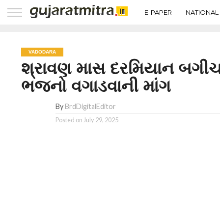
E-PAPER
NATIONAL
VADODARA
શ્રાવણ માસ દરમિયાન બગીચ
ભજનો વગાડવાની માંગ
By
BrdDigitalEditor
Posted on
July 29, 2025