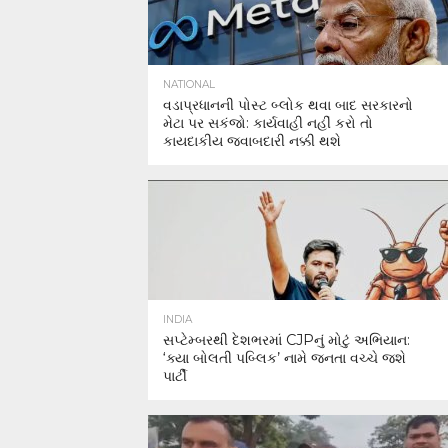
NATIONAL
વડાપ્રધાનની પોસ્ટ બ્લોક થવા બાદ સરકારનો
મેટા પર સકંજો: કાર્યવાહી નહીં કરો તો
કાયદાકીય જવાબદારી નક્કી થશે
INDIA
સપ્ટેમ્બરથી દેશભરમાં CJPનું મોટું અભિયાન:
‘ક્યા બોલતી પબ્લિક’ નામે જનતા વચ્ચે જશે
પાર્ટી