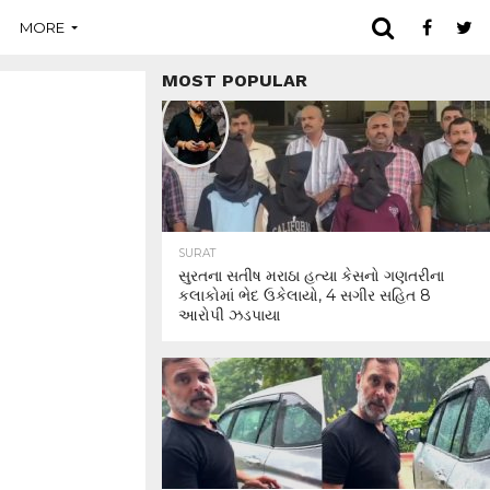
MORE
MOST POPULAR
SURAT
સુરતના સતીષ મરાઠા હત્યા કેસનો ગણતરીના
કલાકોમાં ભેદ ઉકેલાયો, 4 સગીર સહિત 8
આરોપી ઝડપાયા