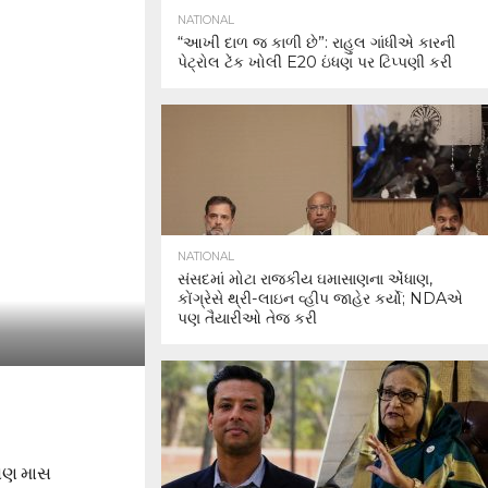
NATIONAL
“આખી દાળ જ કાળી છે”: રાહુલ ગાંધીએ કારની
પેટ્રોલ ટેંક ખોલી E20 ઇંધણ પર ટિપ્પણી કરી
NATIONAL
સંસદમાં મોટા રાજકીય ઘમાસાણના એંધાણ,
કોંગ્રેસે થ્રી-લાઇન વ્હીપ જાહેર કર્યો; NDAએ
પણ તૈયારીઓ તેજ કરી
ાવણ માસ