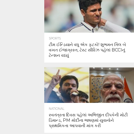
SPORTS
ટીમ ઈન્ડિયાને વધુ એક ફટકો! શુભમન ગિલ બે
વખત ઈજાગ્રસ્ત, ટેસ્ટ સીરિઝ પહેલાં BCCIનું
ટેન્શન વધ્યું
NATIONAL
સ્વતંત્રતા દિવસ પહેલાં અભિજીત દીપકેની મોટી
ડિમાન્ડ, PM મોદીના ભાષણમાં યુવાનોને
પ્રાથમિકતા આપવાની માંગ કરી