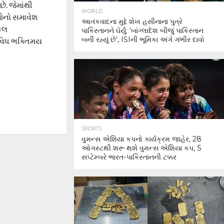
ે. જેમાંથી
WORLD
ાઓનો સમાવેશ
આતંકવાદના મુદ્દે શેખ હસીનાના પુત્રે
િકલ
પાકિસ્તાનને ઘેર્યું: ‘બાંગ્લાદેશ બીજું પાકિસ્તાન
બની રહ્યું છે’, ISIની ભૂમિકા અંગે ગંભીર દાવો
િવિધ ભક્તિમય
SPORTS
વુમન્સ એશિયા કપનો કાર્યક્રમ જાહેર, 28
ઓગસ્ટથી શરૂ થશે વુમન્સ એશિયા કપ, 5
સપ્ટેમ્બરે ભારત-પાકિસ્તાનની ટક્કર