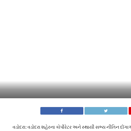
વડોદરા: વડોદરા શહેરના કોર્પોરેટર અને સ્થાયી સભ્ય નીતિન 