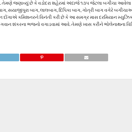
મણે જણાવ્યું છે કે વડોદરા શહેરમાં અંદાજે ૧૩૫ જેટલા બગીચા આવેલા છ
બાગ, સયાજીપુરા બાગ, લાલબાગ, દિપિકા બાગ, ગોત્રી બાગ વગેરે બગીચ
િન દોંગાએ કમિશનરને વિનંતી કરી છે કે આ સમગ્ર માસ દરમિયાન મ્યુઝ
ભગવાન શંકરના ભજનો વગાડવામાં આવે. તેમણે ખાસ કરીને ભોલેનાથના વ