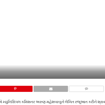
COMMENTS
દોંગાએ મ્યુનિસિપલ કમિશનર અરુણ મહેશબાબુને લેખિત રજૂઆત કરીને શ્ર