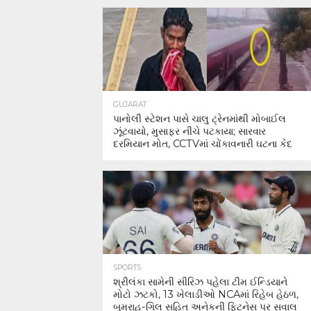
GUJARAT
પાનોલી સ્ટેશન પાસે ચાલુ ટ્રેનમાંથી મોબાઈલ
ઝૂંટવાયો, મુસાફર નીચે પટકાયા; સારવાર
દરમિયાન મોત, CCTVમાં ચોંકાવનારી ઘટના કેદ
SPORTS
શ્રીલંકા સામેની સીરિઝ પહેલા ટીમ ઈન્ડિયાને
મોટો ઝટકો, 13 ખેલાડીઓ NCAમાં રિહેબ હેઠળ,
બુમરાહ-ગિલ સહિત અનેકની ફિટનેસ પર સવાલ