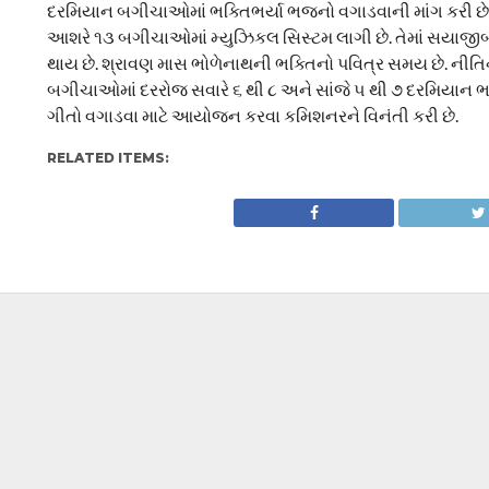
દરમિયાન બગીચાઓમાં ભક્તિભર્યા ભજનો વગાડવાની માંગ કરી છે. તે
આશરે ૧૩ બગીચાઓમાં મ્યુઝિકલ સિસ્ટમ લાગી છે. તેમાં સયાજી
થાય છે. શ્રાવણ માસ ભોળેનાથની ભક્તિનો પવિત્ર સમય છે. નીત
બગીચાઓમાં દરરોજ સવારે ૬ થી ૮ અને સાંજે ૫ થી ૭ દરમિયાન 
ગીતો વગાડવા માટે આયોજન કરવા કમિશનરને વિનંતી કરી છે.
RELATED ITEMS: