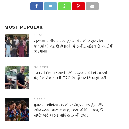
MOST POPULAR
SURAT
સુરતના સતીષ મરાઠા હત્યા કેસનો ગણતરીના
કલાકોમાં ભેદ ઉકેલાયો, 4 સગીર સહિત 8 આરોપી
ઝડપાયા
NATIONAL
“આખી દાળ જ કાળી છે”: રાહુલ ગાંધીએ કારની
પેટ્રોલ ટેંક ખોલી E20 ઇંધણ પર ટિપ્પણી કરી
SPORTS
વુમન્સ એશિયા કપનો કાર્યક્રમ જાહેર, 28
ઓગસ્ટથી શરૂ થશે વુમન્સ એશિયા કપ, 5
સપ્ટેમ્બરે ભારત-પાકિસ્તાનની ટક્કર