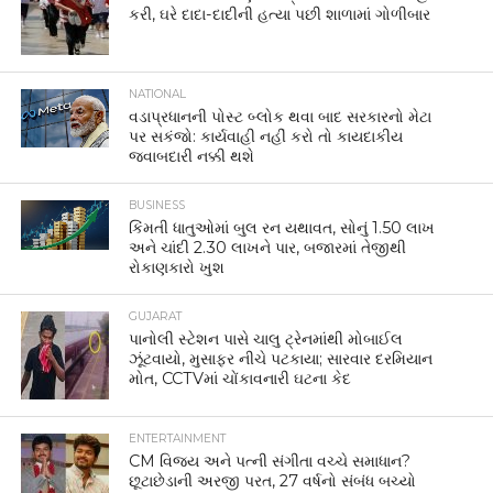
કરી, ઘરે દાદા-દાદીની હત્યા પછી શાળામાં ગોળીબાર
NATIONAL
વડાપ્રધાનની પોસ્ટ બ્લોક થવા બાદ સરકારનો મેટા
પર સકંજો: કાર્યવાહી નહીં કરો તો કાયદાકીય
જવાબદારી નક્કી થશે
BUSINESS
કિંમતી ધાતુઓમાં બુલ રન યથાવત, સોનું 1.50 લાખ
અને ચાંદી 2.30 લાખને પાર, બજારમાં તેજીથી
રોકાણકારો ખુશ
GUJARAT
પાનોલી સ્ટેશન પાસે ચાલુ ટ્રેનમાંથી મોબાઈલ
ઝૂંટવાયો, મુસાફર નીચે પટકાયા; સારવાર દરમિયાન
મોત, CCTVમાં ચોંકાવનારી ઘટના કેદ
ENTERTAINMENT
CM વિજય અને પત્ની સંગીતા વચ્ચે સમાધાન?
છૂટાછેડાની અરજી પરત, 27 વર્ષનો સંબંધ બચ્યો