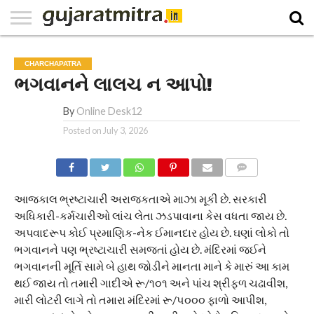
E-
PAPER
NATIONAL
WORLD
BUSINESS
SPORTS
GUJARAT
OPINION
MORE
CHARCHAPATRA
ભગવાનને લાલચ ન આપો!
By
Online Desk12
Posted on
July 3, 2026
COMMENTS
આજકાલ ભ્રષ્ટાચારી અરાજકતાએ માઝા મૂકી છે. સરકારી
અધિકારી-કર્મચારીઓ લાંચ લેતા ઝડપાવાના કેસ વધતા જાય છે.
અપવાદરૂપ કોઈ પ્રમાણિક-નેક ઈમાનદાર હોય છે. ઘણાં લોકો તો
ભગવાનને પણ ભ્રષ્ટાચારી સમજતાં હોય છે. મંદિરમાં જઈને
ભગવાનની મૂર્તિ સામે બે હાથ જોડીને માનતા માને કે મારું આ કામ
થઈ જાય તો તમારી ગાદીએ રૂ/૧૦૧ અને પાંચ શ્રીફળ ચઢાવીશ,
મારી લોટરી લાગે તો તમારા મંદિરમાં રૂ/૫૦૦૦ ફાળો આપીશ,