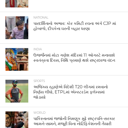
NATIONAL
પારદર્શિતાનો અભાવ: કોર કમિટી રચના અંગે CJP માં
હોબાળો, દીપકેના ઘરની બહાર ધરણા
INDIA
ઉજ્જૈનમાં મોટા ગણેશ મંદિરમાં 11 ઓગસ્ટે મનાવાશે
સ્વતંત્રતા દિવસ, તિથિ પ્રમાણે થશે રાષ્ટ્રધ્વજ વંદન
SPORTS
અજિંક્ય રહાણેએ વિદેશી T20 લીગમાં રમવાનો
નિર્ણય લીધો, ETPLમાં એમ્સ્ટરડેમ ફ્લેમ્સમાં
જોડાયો
WORLD
પાકિસ્તાનમાં જજોની નિમણૂક મુદ્દે રાષ્ટ્રપતિ-સરકાર
આમને-સામને, મંજૂરી વિના નોટિફિકેશનની તૈયારી