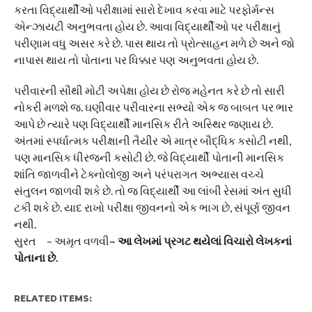
કરતા વિદ્યાર્થીઓ પરીક્ષામાં સારો દેખાવ કરવા માટે પરફોર્મન્સ
એન્ઝાયટી અનુભવતા હોય છે. આવા વિદ્યાર્થીઓ પર પરીક્ષાનું
પરીણામ વધુ અસર કરે છે. પાસ થાય તો પ્રોત્સાહન મળે છે અને જો
નાપાસ થાય તો પોતાના પર ધિક્કાર પણ અનુભવતા હોય છે.
પરીવારની સૌથી મોટી અપેક્ષા હોય છે રોજ મહેનત કરે છે તો સારી
નોકરી મળશે જ. ઘણીવાર પરીવારના સભ્યો એક જ બાબત પર ભાર
આપે છે ત્યારે પણ વિદ્યાર્થી માનસિક રીતે અસ્થિર જણાય છે.
અંતમાં સ્પર્ધાત્મક પરીક્ષાની તૈયીર એ માત્ર બૌદ્ધિક કસોટી નથી,
પણ માનસિક ધીરજની કસોટી છે. જે વિદ્યાર્થી પોતાની માનસિક
શાંતિ જાળવીને ટેક્નોલોજી અને પરંપરાગત અભ્યાસ વચ્ચે
સંતુલન જાળવી શકે છે. તો જ વિદ્યાર્થી આ લાંબી રેસમાં અંત સુધી
ટકી શકે છે. યાદ રાખો પરીક્ષા જીવનનો એક ભાગ છે, સંપૂર્ણ જીવન
નથી.
સુરત – અમૃત વળવી
– આ લેખમાં પ્રગટ થયેલાં વિચારો લેખકનાં
પોતાના છે.
RELATED ITEMS: