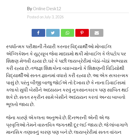
By
Online Desk12
Posted on
July 3, 2026
સ્પર્ધાત્મક પરીક્ષાની તૈયારી કરનાર વિદ્યાર્થીઓ મોબાઈલ
એપ્લિકેશન કે યુટ્યૂબ જેવા માધ્યમો થકી મોબાઈલ કે લેપટોપ પર
શિક્ષણ મેળવી રહ્યા છે. ઘરે કે પછી લાયબ્રેરીમાં બેઠાં-બેઠાં અભ્યાસ
કરી રહ્યા છે. તજજ્ઞ શિક્ષકોના વ્યાખ્યાનો કે શિક્ષણની વિડિયોથી
વિદ્યાર્થીઓ સતત જ્ઞાનમાં વધારો કરી રહ્યા છે. આ એક સકારત્મક
પાસું છે. પરંતુ બીજી બાજુ જોઈએ તો દેખાય છે કે નાના ડિવાઈસમાં
કલાકો સુધી બેસીને અધ્યયન કરવું નુકસાનકારક પણ સાબિત થઈ
શકે છે. સતત સ્ક્રીન સામે બેસીને અધ્યયન કરતાં અન્ય બાબતો
ભૂલતો જાય છે.
જેના કારણે એકલતા અનુભવે છે. દિનભરની એની એ જ
પ્રવૃત્તિઓ તેમને વાસ્તવિક જગતથી દૂર લઈ જાય છે. જે લાંબાગાળે
માનસિક તણાવનું કારણ પણ બને છે. લાયબ્રેરીમાં સતત વાંચન