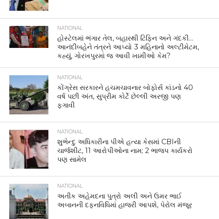
NATIONAL
હોસ્ટેલમાં ભંગાર તેલ, બહારથી ટિફિન અને ગંદકી…
આનંદીબહેને તંત્રને આપ્યો 3 મહિનાનો અલ્ટીમેટમ,
કહ્યું, ગોરખપુરમાં જ આવી ખામીઓ કેમ?
NATIONAL
કોંગ્રેસ સરકારને હચમચાવનાર બોફોર્સ કાંડનો 40
વર્ષ પછી અંત, સુપ્રીમ કોર્ટે છેલ્લી અરજી પણ
ફગાવી
NATIONAL
શુભેન્દુ અધિકારીના પીએ હત્યા કેસમાં CBIની
ચાર્જશીટ, 11 આરોપીઓના નામ; 2 ભાજપ કાર્યકરો
પણ સામેલ
NATIONAL
અતીક અહેમદના પુત્રો અલી અને ઉમર ભાઈ
અબાનની દફનવિધિમાં હાજરી આપશે, પેરોલ મંજૂર