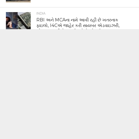
INDIA
RBI અને MCAના નામે આવી રહી છે ખતરનાક
ફાઇલો, I4Cએ જાહેર કરી સાયબર એડવાઇઝરી,
એક ફાઇલથી હેક થઈ શકે છે એકાઉન્ટ
BUSINESS
સોનું થયું વધુ મોંઘું, ચાંદીમાં પણ જોરદાર ઉછાળો;
જાણો અમદાવાદ-મુંબઈના ભાવ
Gujaratmitra, established in 1863, is one of the oldest and most
reputed newspapers in India. Its official Facebook page gives
you the opportunity to stay connected to the news &
happenings of Gujarat, India and around the world on the go.