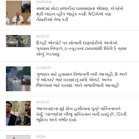
NATIONAL
સંસદમાં મોટા રાજકીય ઘમાસાણના એંધાણ, કોંગ્રેસે
થ્રી-લાઇન વ્હીપ જાહેર કર્યો; NDAએ પણ
તૈયારીઓ તેજ કરી
WORLD
દિલ્હી એરપોર્ટ પર સોનાની દાણચોરીનો અનોખો
પ્રયાસ નિષ્ફળ, ઇ-સ્કૂટરના ટાયરમાંથી 869.5 ગ્રામ
સોનું ઝડપાયું
GUJARAT
ગુજરાત માટે હવામાન વિભાગની નવી આગાહી, 8 અને
9 ઓગસ્ટે ભારે વરસાદનું યલો એલર્ટ, અનેક
જિલ્લામાં ભારે વરસાદ અને ગાજવીજની આગાહી
WORLD
આતંકવાદના મુદ્દે શેખ હસીનાના પુત્રે પાકિસ્તાનને
ઘેર્યું: ‘બાંગ્લાદેશ બીજું પાકિસ્તાન બની રહ્યું છે’, ISIની
ભૂમિકા અંગે ગંભીર દાવો
INDIA