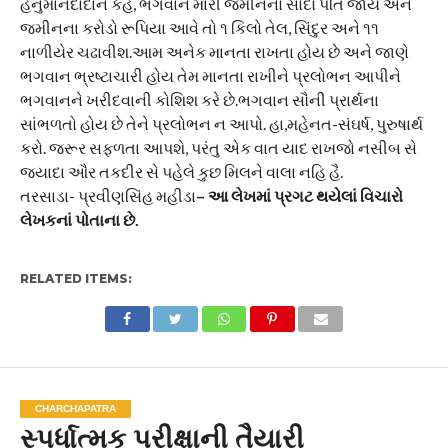
હનુમાનદાદાને કહે, ભગવાન મારી જમીનનો સોદો પતિ જાય અને
જમીનના કરોડો રૂપિયા આવે તો ૧ કિલો તેલ, સિંદુર અને ૧૧
નાળીયેર ચઢાવીશ.આમ અનેક માનતા રાખતા હોય છે અને જાણે
ભગવાન ભ્રષ્ટાચારી હોય તેમ માનતા રાખીને પ્રલોભન આપીને
ભગવાનને ખરીદવાની કોશિશ કરે છે.ભગવાન સૌની પ્રાર્થના
સાંભળતો હોય છે તેને પ્રલોભન ન આપો. હા,મહેનત-સંઘર્ષ, પુરુષાર્થ
કરો. જરૂર સફળતા આપશે, પરંતુ એક વાત યાદ રાખજો નસીબ સે
જ્યાદા ઔર તકદીર સે પહેલે કુછ મિલને વાલા નહિ હૈ.
તરસાડા- પ્રવીણસિંહ મહીડા
– આ લેખમાં પ્રગટ થયેલાં વિચારો
લેખકનાં પોતાના છે.
RELATED ITEMS:
CHARCHAPATRA
સ્પર્ધાત્મક પરીક્ષાની તૈયારી