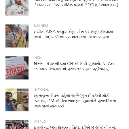
ઈજાગ્રસ્ત, ટેસ્ટ સીરિઝ પહેલાં BCCIનું ટેન્શન વધ્યું
BUSINESS
રાંચીમાં AISA પ્રમુખ નેહા બોરા પર શાહી ફેંકવામાં
આવી, વિદ્યાર્થીઓ પ્રદર્શન કરવા નિકળ્યા હતા
INDIA
NEET પેપર લીકમાં CBIનો મોટો ખુલાસો: NTAના
જ વિષય નિષ્ણાતોએ પ્રશ્નપત્ર બહાર પહોંચાડ્યું
NATIONAL
સ્વતંત્રતા દિવસ પહેલાં અભિજીત દીપકેની મોટી
ડિમાન્ડ, PM મોદીના ભાષણમાં યુવાનોને પ્રાથમિકતા
આપવાની માંગ કરી
WORLD
થાઇલેન્ડ: 9મા ધોરણના વિદ્યાર્થીએ 8 લોકોની હત્યા