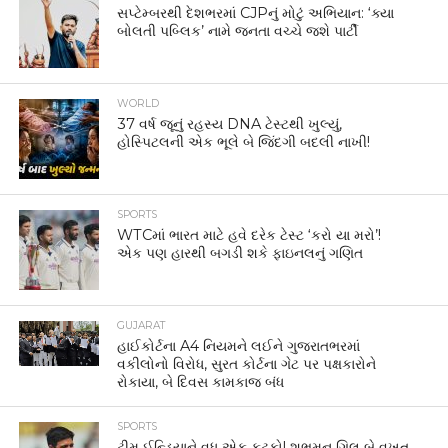
સપ્ટેમ્બરથી દેશભરમાં CJPનું મોટું અભિયાન: ‘ક્યા
બોલતી પબ્લિક’ નામે જનતા વચ્ચે જશે પાર્ટી
WORLD
37 વર્ષ જૂનું રહસ્ય DNA ટેસ્ટથી ખુલ્યું,
હોસ્પિટલની એક ભૂલે બે જિંદગી બદલી નાખી!
SPORTS
WTCમાં ભારત માટે હવે દરેક ટેસ્ટ ‘કરો યા મરો’!
એક પણ હારથી બગડી શકે ફાઇનલનું ગણિત
GUJARAT
હાઈકોર્ટના A4 નિયમને લઈને ગુજરાતભરમાં
વકીલોનો વિરોધ, સુરત કોર્ટના ગેટ પર પક્ષકારોને
રોકાયા, બે દિવસ કામકાજ બંધ
SPORTS
ટીમ ઈન્ડિયાને વધુ એક ફટકો! શુભમન ગિલ બે વખત