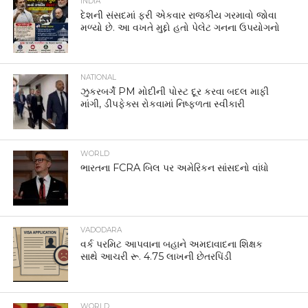
INDIA
દેશની સંસદમાં ફરી એકવાર રાજકીય ગરમાવો જોવા
મળ્યો છે. આ વખતે મુદ્દો હતો પેલેટ ગનના ઉપયોગનો
NATIONAL
ઝુકરબર્ગે PM મોદીની પોસ્ટ દૂર કરવા બદલ માફી
માંગી, ડીપફેક્સ રોકવામાં નિષ્ફળતા સ્વીકારી
WORLD
ભારતના FCRA બિલ પર અમેરિકન સાંસદનો વાંધો
VADODARA
વર્ક પરમિટ આપવાના બહાને અમદાવાદના શિક્ષક
સાથે આચરી રૂ. 4.75 લાખની છેતરપિંડી
WORLD