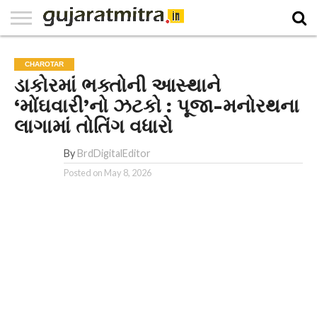
E-
PAPER
NATIONAL
WORLD
BUSINESS
SPORTS
GUJARAT
OPINION
MORE
CHAROTAR
ડાકોરમાં ભક્તોની આસ્થાને
‘મોંઘવારી’નો ઝટકો : પૂજા-મનોરથના
લાગામાં તોતિંગ વધારો
By
BrdDigitalEditor
Posted on
May 8, 2026