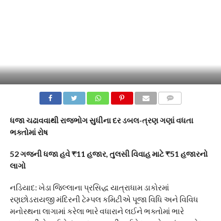
COMMENTS
ધજા ચઢાવવાથી રાજભોગ સુધીના દર ડબલ-ત્રણ ગણાં વધતા
ભક્તોમાં રોષ
52 ગજની ધજા હવે ₹11 હજાર, તુલસી વિવાહ માટે ₹51 હજારનો
લાગો
નડિયાદ: ખેડા જિલ્લાના પ્રસિદ્ધ યાત્રાધામ ડાકોરમાં
રણછોડરાયજી મંદિરની ટેમ્પલ કમિટીએ પૂજા વિધિ અને વિવિધ
મનોરથના લાગામાં કરેલા ભારે વધારાને લઈને ભક્તોમાં ભારે