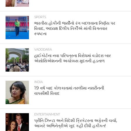
SPORTS
ભારતીય હોકીની જર્સીનો રંગ બદલવાના નિર્ણય પર
વિવાદ, અધ્યક્ષ દિલીપ તિર્કીએ માંગી વિગતવાર
સ્પષ્ટતા
VADODARA
હાઈકોર્ટના નવા પરિપત્રના વિરોધમાં વડોદરા બાર
એસોસિએશનની અચોક્કસ મુદતની હડતાળ
INDIA
19 વર્ષ બાદ કોલકાતામાં તસ્લીમા નસરીનની
વાપસીથી વિવાદ
ENTERTAINMENT
પ્રીતિ ઝિન્ટા અને વિદેશી ક્રિકેટરના અફેરની ચર્ચા,
આખરે અભિનેત્રીએ ખુદ કહી દીધી હકીકત!