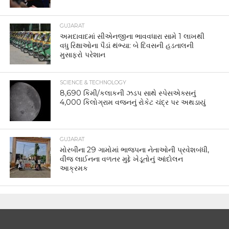
GUJARAT
અમદાવાદમાં સીએનજીના ભાવવધારા સામે 1 લાખથી
વધુ રિક્ષાઓના પૈડાં થંભ્યા: બે દિવસની હડતાલની
મુસાફરો પરેશાન
SCIENCE & TECHNOLOGY
8,690 કિમી/કલાકની ઝડપ સાથે સ્પેસએક્સનું
4,000 કિલોગ્રામ વજનનું રોકેટ ચંદ્ર પર અથડાયું
GUJARAT
મોરબીના 29 ગામોમાં ભાજપના નેતાઓની પ્રવેશબંધી,
વીજ લાઈનના વળતર મુદ્દે ખેડૂતોનું આંદોલન
આક્રમક