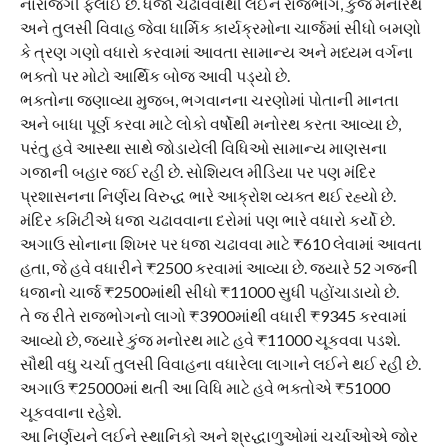
નારાજગી ફેલાઈ છે. ધજા ચઢાવવાથી લઈને રાજભોગ, કુંજ મનોરથ
અને તુલસી વિવાહ જેવા ધાર્મિક કાર્યક્રમોના ચાર્જમાં સીધો બમણો
કે ત્રણ ગણો વધારો કરવામાં આવતા સામાન્ય અને મધ્યમ વર્ગના
ભક્તો પર મોટો આર્થિક બોજ આવી પડ્યો છે.
ભક્તોના જણાવ્યા મુજબ, ભગવાનના ચરણોમાં પોતાની માનતા
અને બાધા પૂર્ણ કરવા માટે લોકો વર્ષોથી મનોરથ કરતા આવ્યા છે,
પરંતુ હવે આસ્થા સાથે જોડાયેલી વિધિઓ સામાન્ય માણસના
ગજાની બહાર જઈ રહી છે. સોશિયલ મીડિયા પર પણ મંદિર
પ્રશાસનના નિર્ણય વિરુદ્ધ ભારે આક્રોશ વ્યક્ત થઈ રહ્યો છે.
મંદિર કમિટીએ ધજા ચઢાવવાના દરોમાં પણ ભારે વધારો કર્યો છે.
અગાઉ સોનાના શિખર પર ધજા ચઢાવવા માટે ₹610 લેવામાં આવતા
હતા, જે હવે વધારીને ₹2500 કરવામાં આવ્યા છે. જ્યારે 52 ગજની
ધજાનો ચાર્જ ₹2500માંથી સીધો ₹11000 સુધી પહોંચાડાયો છે.
તે જ રીતે રાજભોગનો લાગો ₹3900માંથી વધારી ₹9345 કરવામાં
આવ્યો છે, જ્યારે કુંજ મનોરથ માટે હવે ₹11000 ચૂકવવા પડશે.
સૌથી વધુ ચર્ચા તુલસી વિવાહના વધારેલા લાગાને લઈને થઈ રહી છે.
અગાઉ ₹25000માં થતી આ વિધિ માટે હવે ભક્તોએ ₹51000
ચૂકવવાના રહેશે.
આ નિર્ણયને લઈને સ્થાનિકો અને શ્રદ્ધાળુઓમાં ચર્ચાઓએ જોર