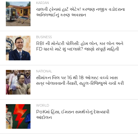
KARJAN
ચાલતી ટ્રેનમાં હાર્ટ એટેક! કરજણ નજીક વડોદરાના
અનિલભાઈનું કરુણ અવસાન
BUSINESS
RBI ની મોનેટરી પોલિસી: હોમ લોન, કાર લોન અને
FD ધારકો માટે શું બદલાશે? જાણો સંપૂર્ણ માહિતી
NATIONAL
સીમાંકન બિલ પર 16 થી 18 ઓગસ્ટ વચ્ચે ખાસ
સત્ર બોલાવવાની તૈયારી, રાહુલ-રિજિજુએ ચર્ચા કરી
WORLD
PoKમાં હિંસા, ઈમરાન સમર્થકોનું દેશવ્યાપી
આંદોલન