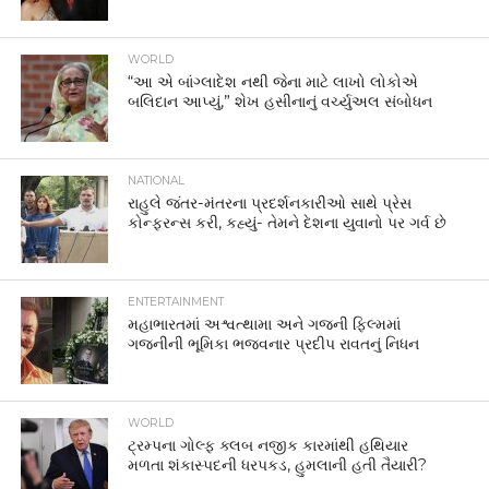
WORLD
“આ એ બાંગ્લાદેશ નથી જેના માટે લાખો લોકોએ
બલિદાન આપ્યું,” શેખ હસીનાનું વર્ચ્યુઅલ સંબોધન
NATIONAL
રાહુલે જંતર-મંતરના પ્રદર્શનકારીઓ સાથે પ્રેસ
કોન્ફરન્સ કરી, કહ્યું- તેમને દેશના યુવાનો પર ગર્વ છે
ENTERTAINMENT
મહાભારતમાં અશ્વત્થામા અને ગજની ફિલ્મમાં
ગજનીની ભૂમિકા ભજવનાર પ્રદીપ રાવતનું નિધન
WORLD
ટ્રમ્પના ગોલ્ફ ક્લબ નજીક કારમાંથી હથિયાર
મળતા શંકાસ્પદની ધરપકડ, હુમલાની હતી તૈયારી?