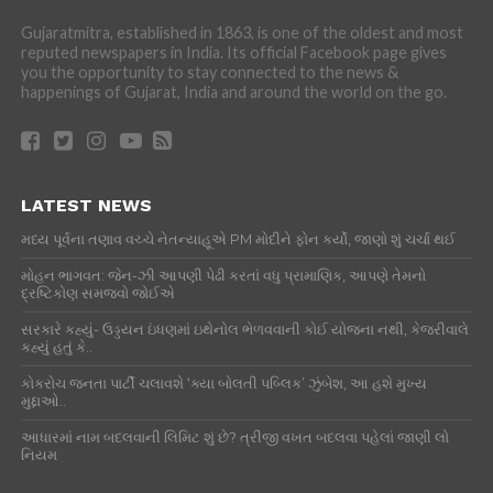
Gujaratmitra, established in 1863, is one of the oldest and most
reputed newspapers in India. Its official Facebook page gives
you the opportunity to stay connected to the news &
happenings of Gujarat, India and around the world on the go.
LATEST NEWS
મધ્ય પૂર્વના તણાવ વચ્ચે નેતન્યાહૂએ PM મોદીને ફોન કર્યો, જાણો શું ચર્ચા થઈ
મોહન ભાગવત: જેન-ઝી આપણી પેઢી કરતાં વધુ પ્રામાણિક, આપણે તેમનો
દ્રષ્ટિકોણ સમજવો જોઈએ
સરકારે કહ્યું- ઉડ્ડયન ઇંધણમાં ઇથેનોલ ભેળવવાની કોઈ યોજના નથી, કેજરીવાલે
કહ્યું હતું કે..
કોકરોચ જનતા પાર્ટી ચલાવશે ‘ક્યા બોલતી પબ્લિક’ ઝુંબેશ, આ હશે મુખ્ય
મુદ્દાઓ..
આધારમાં નામ બદલવાની લિમિટ શું છે? ત્રીજી વખત બદલવા પહેલાં જાણી લો
નિયમ