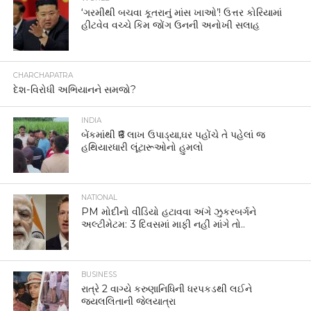
‘ગરમીથી બચવા કૂતરાનું માંસ ખાઓ’! ઉત્તર કોરિયામાં
હીટવેવ વચ્ચે કિમ જોંગ ઉનની અનોખી સલાહ
CHARCHAPATRA
દેશ-વિરોધી અભિયાનને સમજો?
INDIA
બેંકમાંથી ₹6 લાખ ઉપાડ્યા,ઘર પહોંચે તે પહેલાં જ
હથિયારધારી લૂંટારૂઓનો હુમલો
NATIONAL
PM મોદીનો વીડિયો હટાવવા અંગે ઝુકરબર્ગને
અલ્ટીમેટમ: 3 દિવસમાં માફી નહીં માંગે તો..
BUSINESS
રાત્રે 2 વાગ્યે કરુણાનિધિની ધરપકડથી લઈને
જયલલિતાની જેલયાત્રા