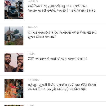
WORLD
અમેરિકામાં 28 હજારથી વધુ ટ્રક ડ્રાઈવરોના
લાયસન્સ રદ! હજારો ભારતીયો પર રોજગારીનું સંકટ
SHINOR
ધોધમાર વરસાદનો કહેર: શિનોરમાં નર્મદા મૈયા મંદિરની
સુરક્ષા દીવાલ ધરાશાયી
INDIA
CJP આયોજકો સામે ચોતરફ કાનૂની ઘેરાબંધી
NATIONAL
મહેબૂબા મુફ્તી વિરોધ પ્રદર્શન દરમિયાન ઊંધો તિરંગો
પકડતા વિવાદ, કાનૂની કાર્યવાહી પર વિચારણા