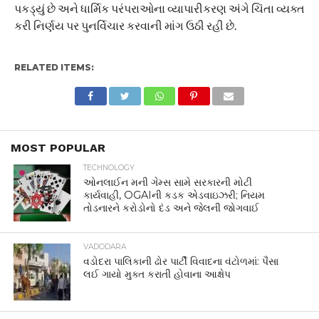
પકડ્યું છે અને ધાર્મિક પરંપરાઓના વ્યાપારીકરણ અંગે ચિંતા વ્યક્ત
કરી નિર્ણય પર પુનર્વિચાર કરવાની માંગ ઉઠી રહી છે.
RELATED ITEMS:
MOST POPULAR
TECHNOLOGY
ઓનલાઈન મની ગેમ્સ સામે સરકારની મોટી
કાર્યવાહી, OGAIની કડક એડવાઇઝરી; નિયમ
તોડનારને કરોડોનો દંડ અને જેલની જોગવાઈ
VADODARA
વડોદરા પાલિકાની ઢોર પાર્ટી વિવાદના વંટોળમાં: પૈસા
લઈ ગાયો મુક્ત કરાતી હોવાના આક્ષેપ