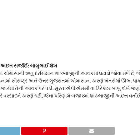
ી અછત સર્જાઈ: બાબુભાઈ શેખ
માં ચોમાસાની ઋતુ દરમિયાન શાકભાજીની આવકમાં ઘટાડો જોવા મળે છે, જેન
માં સૌરાષ્ટ્ર અને ઉત્તર ગુજરાતમાં ચોમાસાના કારણે ખેતરોમાં ઊભા પાક
રમાં તેની આવક પર પડી. સુરત એપીએમસીના ડિરેક્ટર બાબુ શેખે જણાવ્યુ
વરસાદને કારણે ઘટી, જેના પરિણામે બજારમાં શાકભાજીની અછત વર્તાઈ