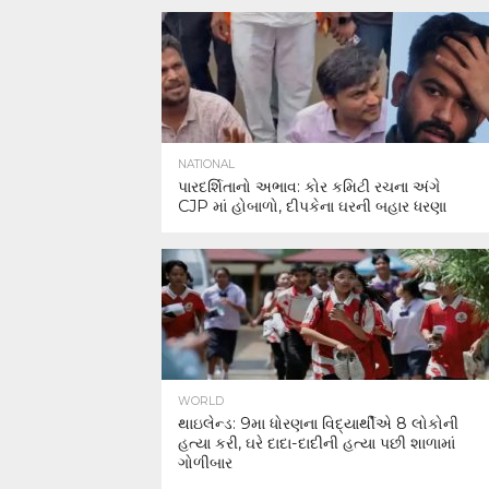
NATIONAL
પારદર્શિતાનો અભાવ: કોર કમિટી રચના અંગે
CJP માં હોબાળો, દીપકેના ઘરની બહાર ધરણા
WORLD
થાઇલેન્ડ: 9મા ધોરણના વિદ્યાર્થીએ 8 લોકોની
હત્યા કરી, ઘરે દાદા-દાદીની હત્યા પછી શાળામાં
ગોળીબાર