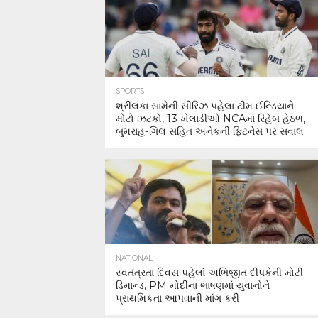
SPORTS
શ્રીલંકા સામેની સીરિઝ પહેલા ટીમ ઈન્ડિયાને
મોટો ઝટકો, 13 ખેલાડીઓ NCAમાં રિહેબ હેઠળ,
બુમરાહ-ગિલ સહિત અનેકની ફિટનેસ પર સવાલ
NATIONAL
સ્વતંત્રતા દિવસ પહેલાં અભિજીત દીપકેની મોટી
ડિમાન્ડ, PM મોદીના ભાષણમાં યુવાનોને
પ્રાથમિકતા આપવાની માંગ કરી