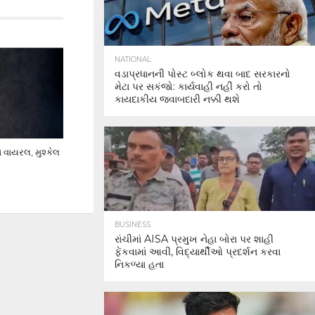
NATIONAL
વડાપ્રધાનની પોસ્ટ બ્લોક થવા બાદ સરકારનો
મેટા પર સકંજો: કાર્યવાહી નહીં કરો તો
કાયદાકીય જવાબદારી નક્કી થશે
ો વાયરલ, મુશ્કેલ
BUSINESS
રાંચીમાં AISA પ્રમુખ નેહા બોરા પર શાહી
ફેંકવામાં આવી, વિદ્યાર્થીઓ પ્રદર્શન કરવા
નિકળ્યા હતા