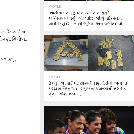
WORLD
આતંકવાદના મુદ્દે શેખ હસીનાના પુત્રે
પાકિસ્તાનને ઘેર્યું: ‘બાંગ્લાદેશ બીજું પાકિસ્તાન
બની રહ્યું છે’, ISIની ભૂમિકા અંગે ગંભીર દાવો
્કેટ યાર્ડમાં
ીંગણ, ગિલોળા,
શાકભાજી,
WORLD
દિલ્હી એરપોર્ટ પર સોનાની દાણચોરીનો અનોખો
પ્રયાસ નિષ્ફળ, ઇ-સ્કૂટરના ટાયરમાંથી 869.5
ગ્રામ સોનું ઝડપાયું