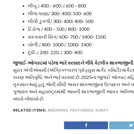
લીંબુ /. 400 – 600. /. 600 – 800
લીલા ધાણા/ 300- 400/. 500- 600
લીલી ડુંગળી/ 300- 400/ 400- 500
ટિંડોળા / 400 – 500 / 800- 1000
સરગવાની સિંગ/ 600- 700 / 1400- 1500
ચોળી /. 800- 1000 /. 1000- 1400
દૂધી. /. 200- 220. /. 300- 400
જુલાઈ-ઓગસ્ટમાં પડેલા ભારે વરસાદને લીધે કેટલીક શાકભાજીન
સુરત એપીએમસી (એગ્રિકલ્ચરલ પ્રોડ્યુસ માર્કેટ કમિટી) માર્કેટ
કારણ અતિવૃષ્ટિ અને ભારે વરસાદ છે. 2025ના જુલાઈ ઓગસ્ટ મહિના
નુકસાન થયું હતું, જેની સીધી અસર શાકભાજીના ઉત્પાદન અને બજા
ગુજરાત અને મહારાષ્ટ્રમાંથી આવતી શાકભાજીની આવક અતિભારે 
વધારો નોંધાયો છે.
RELATED ITEMS:
BREAKING
,
FEATURED5
,
SURAT