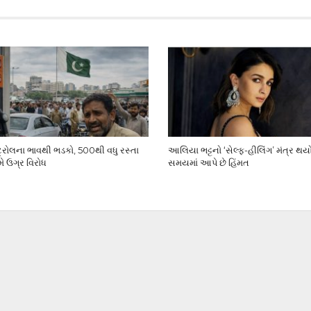
ેટ્રોલના ભાવથી ભડકો, 500થી વધુ રસ્તા
આલિયા ભટ્ટનો ‘સેલ્ફ-હીલિંગ’ મંત્ર થય
ે ઉગ્ર વિરોધ
સમયમાં આપે છે હિંમત