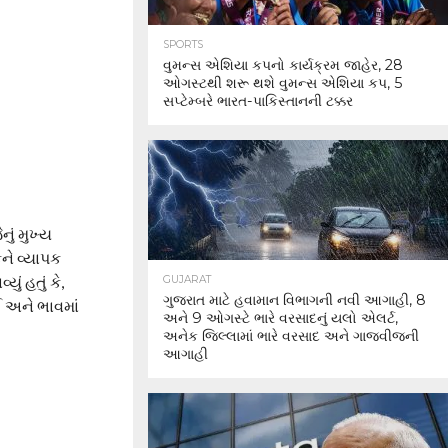
SPORTS
વુમન્સ એશિયા કપનો કાર્યક્રમ જાહેર, 28
ઓગસ્ટથી શરૂ થશે વુમન્સ એશિયા કપ, 5
સપ્ટેમ્બરે ભારત-પાકિસ્તાનની ટક્કર
ું મુખ્ય
ને વ્યાપક
ં હતું કે,
GUJARAT
ગુજરાત માટે હવામાન વિભાગની નવી આગાહી, 8
 અને ભાવમાં
અને 9 ઓગસ્ટે ભારે વરસાદનું યલો એલર્ટ,
અનેક જિલ્લામાં ભારે વરસાદ અને ગાજવીજની
આગાહી