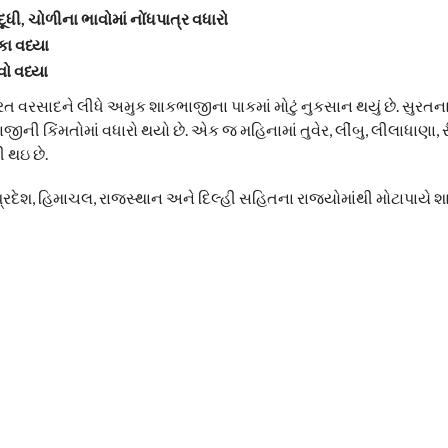
દૂધી, ચોળીના ભાવોમાં નોંધપાત્ર વધારો
ા વધ્યા
વો વધ્યા
 વરસાદને લીધે અમુક શાકભાજીના પાકમાં મોટું નુકસાન થયું છે. સુરતના માર
કિંમતોમાં વધારો થયો છે. એક જ મહિનામાં તુવેર, લીંબુ, લીલાધાણા, ર
ી થઇ છે.
પ્રદેશ, હિમાચલ, રાજસ્થાન અને દિલ્હી સહિતના રાજ્યોમાંથી મોટાપાયે 