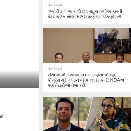
NATIONAL
“આખી દાળ જ કાળી છે”: રાહુલ ગાંધીએ કારની
પેટ્રોલ ટેંક ખોલી E20 ઇંધણ પર ટિપ્પણી કરી
NATIONAL
સંસદમાં મોટા રાજકીય ઘમાસાણના એંધાણ,
કોંગ્રેસે થ્રી-લાઇન વ્હીપ જાહેર કર્યો; NDAએ
પણ તૈયારીઓ તેજ કરી
ાં