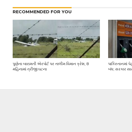
RECOMMENDED FOR YOU
પુણેના બારામતી એરપોર્ટ પર તાલીમ વિમાન ક્રેશ, 8
પાકિસ્તાનમાં પ
મહિનામાં ત્રીજી ઘટના
બંધ; સરકાર સામ