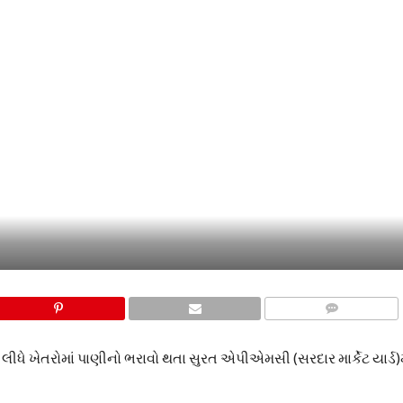
COMMENTS
ને લીધે ખેતરોમાં પાણીનો ભરાવો થતા સુરત એપીએમસી (સરદાર માર્કેટ યાર્ડ)મ