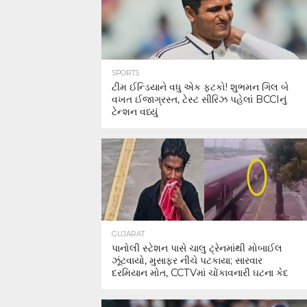
SPORTS
ટીમ ઈન્ડિયાને વધુ એક ફટકો! શુભમન ગિલ બે
વખત ઈજાગ્રસ્ત, ટેસ્ટ સીરિઝ પહેલાં BCCIનું
ટેન્શન વધ્યું
GUJARAT
પાનોલી સ્ટેશન પાસે ચાલુ ટ્રેનમાંથી મોબાઈલ
ઝૂંટવાયો, મુસાફર નીચે પટકાયા; સારવાર
દરમિયાન મોત, CCTVમાં ચોંકાવનારી ઘટના કેદ