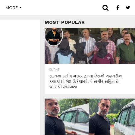
MORE
MOST POPULAR
SURAT
સુરતના સતીષ મરાઠા હત્યા કેસનો ગણતરીના
કલાકોમાં ભેદ ઉકેલાયો, 4 સગીર સહિત 8
આરોપી ઝડપાયા