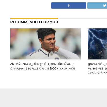
RECOMMENDED FOR YOU
ટીમ ઈન્ડિયાને વધુ એક ફટકો! શુભમન ગિલ બે વખત
ગુજરાત માટે હ
ઈજાગ્રસ્ત, ટેસ્ટ સીરિઝ પહેલાં BCCIનું ટેન્શન વધ્યું
ઓગસ્ટે ભારે વર
વરસાદ અને ગ