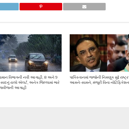
વામાન વિભાગની નવી આગાહી, 8 અને 9
પાકિસ્તાનમાં જજોની નિમણૂક મુદ્દે રાષ્
સાદનું યલો એલર્ટ, અનેક જિલ્લામાં ભારે
આમને-સામને, મંજૂરી વિના નોટિફિકેશન
ાજવીજની આગાહી