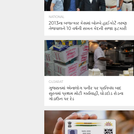
NATIONAL
2013ના બળાત્કાર કેસમાં બોમ્બે હાઈકોર્ટે તરુણ
તેજપાલને 10 વર્ષની સખત કેદની સજા ફટકારી
GUJARAT
ગુજરાતમાં એનાલોગ પનીર પર પ્રતિબંધ બાદ
સુરતમાં પ્રથમ મોટી કાર્યવાહી, ઘોડદોડ રોડના
ગોડાઉન પર રેડ