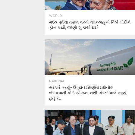
WORLD
મધ્ય પૂર્વના તણાવ વચ્ચે નેતન્યાહૂએ PM મોદીને
ફોન કર્યો, જાણો શું ચર્ચા થઈ
NATIONAL
સરકારે કહ્યું- ઉડ્ડયન ઇંધણમાં ઇથેનોલ
ભેળવવાની કોઈ યોજના નથી, કેજરીવાલે કહ્યું
હતું કે..