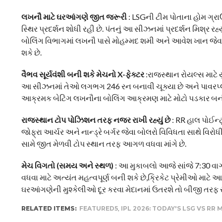
લખનૌ માટે ઘરઆંગણે જીત જરૂરી
: LSGની ટીમ પોતાના હોમ ગ્રા
સ્થિર પ્રદર્શન શોધી રહી છે. પંતનું આ સીઝનમાં પ્રદર્શન મિશ્ર રહ્
બોલિંગ વિભાગમાં લખનૌ પાસે મોહમ્મદ શમી અને આવેશ ખાન જેવા અ
શકે છે.
વૈભવ સૂર્યવંશી બની શકે મેચનો X-ફેક્ટર
:રાજસ્થાન રોયલ્સ માટે 
આ સીઝનમાં તેઓ લગભગ 246 રન બનાવી ચૂક્યા છે અને પાવરપ્લે 
આક્રમક બેટિંગ લખનૌના બોલિંગ આક્રમણ માટે મોટો પડકાર બની શકે
રાજસ્થાન ટોપ પોઝિશન તરફ નજર રાખી રહ્યું છે
: RR હાલ પોઈન્
જોફ્રા આર્ચર અને નાન્ડ્રે બર્ગર જેવા બોલરો વિવિધતા સાથે વ
સામે જીત મેળવી ટોપ સ્થાન તરફ આગળ વધવા માંગે છે.
મેચ વિગતો (સમય અને સ્થળ)
: આ મુકાબલો આજે સાંજે 7:30 વાગ
વધવા માટે અત્યંત મહત્વપૂર્ણ બની શકે છે,ક્રિકેટ પ્રેમીઓ મા
ઘરઆંગણેની મુશ્કેલીઓ દૂર કરવા મેદાનમાં ઉતરશે તો બીજી તરફ રા
RELATED ITEMS:
FEATURED5
,
IPL 2026: TODAY'S LSG VS RR