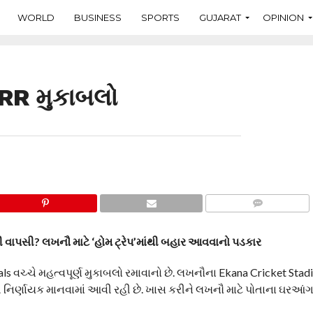
WORLD
BUSINESS
SPORTS
GUJARAT
OPINION
RR મુકાબલો
COMMENTS
ી વાપસી? લખનૌ માટે ‘હોમ ટ્રેપ’માંથી બહાર આવવાનો પડકાર
 વચ્ચે મહત્વપૂર્ણ મુકાબલો રમાવાનો છે. લખનૌના Ekana Cricket Stad
ત્યંત નિર્ણાયક માનવામાં આવી રહી છે. ખાસ કરીને લખનૌ માટે પોતાના ઘરઆ