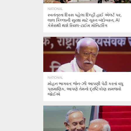
NATIONAL
સ્વતંત્રતા દિવસ પહેલા દિલ્હી હાઈ એલર્ટ પર,
લાલ કિલ્લાની સુરક્ષા માટે ચુસ્ત બંદોબસ્ત, AI
કેમેરાથી થશે રિયલ-ટાઈમ મોનિટરિંગ
NATIONAL
મોહન ભાગવત: જેન-ઝી આપણી પેઢી કરતાં વધુ
પ્રામાણિક, આપણે તેમનો દ્રષ્ટિકોણ સમજવો
જોઈએ