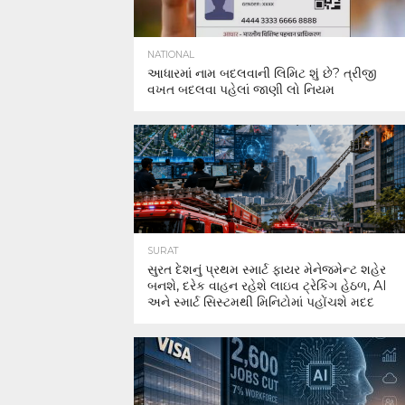
NATIONAL
આધારમાં નામ બદલવાની લિમિટ શું છે? ત્રીજી
વખત બદલવા પહેલાં જાણી લો નિયમ
SURAT
સુરત દેશનું પ્રથમ સ્માર્ટ ફાયર મેનેજમેન્ટ શહેર
બનશે, દરેક વાહન રહેશે લાઇવ ટ્રેકિંગ હેઠળ, AI
અને સ્માર્ટ સિસ્ટમથી મિનિટોમાં પહોંચશે મદદ