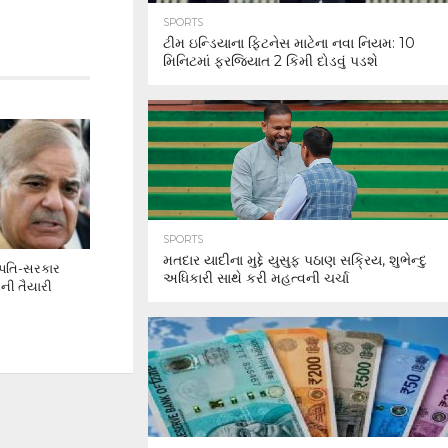
SPORTS
ટીમ ઇન્ડિયાના ફિટનેસ માટેના નવા નિયમ: 10
મિનિટમાં ફરજિયાત 2 કિમી દોડવું પડશે
SPORTS
મતદાર યાદીના મુદ્દે યુસુફ પઠાણ સક્રિય, શુભેન્દુ
ટ્રપતિ-સરકાર
અધિકારી સાથે કરી મહત્વની ચર્ચા
ની તૈયારી