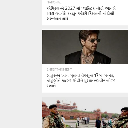
NATIONAL
એપ્રિલ-મે 2027 માં પ્લાસ્ટિક નોટો આવશે:
RBI ગવર્નરે કહ્યું- ઓછી કિંમતની નોટોથી
શરૂઆત થશે
ENTERTAINMENT
શાહરૂખ ખાન બ્રાન્ડ વેલ્યુના ‘કિંગ’ બન્યા,
કોહલીને પાછળ છોડીને ધુરંધર રણવીર બીજા
સ્થાને