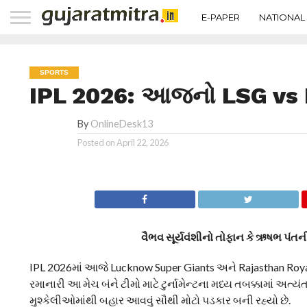
E-PAPER
NATIONAL
SPORTS
IPL 2026: આજનો LSG vs 
By
OnlineDesk13
Posted on
April 22, 2026
વૈભવ સૂર્યવંશીનો તોફાન કે ઋષભ પંતન
IPL 2026માં આજે Lucknow Super Giants અને Rajasthan Royals
રમાનારી આ મેચ બંને ટીમો માટે ટુર્નામેન્ટના મધ્ય તબક્કામાં અ
મુશ્કેલીઓમાંથી બહાર આવવું સૌથી મોટો પડકાર બની રહ્યો છે.