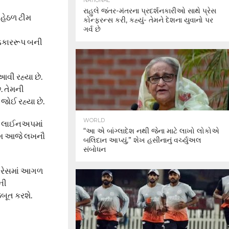
NATIONAL
રાહુલે જંતર-મંતરના પ્રદર્શનકારીઓ સાથે પ્રેસ
 હેઠળ ટીમ
કોન્ફરન્સ કરી, કહ્યું- તેમને દેશના યુવાનો પર
ગર્વ છે
પડકારરૂપ બની
આવી રહ્યા છે.
. તેમની
જોઈ રહ્યા છે.
WORLD
િંગ લાઈનઅપમાં
“આ એ બાંગ્લાદેશ નથી જેના માટે લાખો લોકોએ
 ટીમ આજે લખનૌ
બલિદાન આપ્યું,” શેખ હસીનાનું વર્ચ્યુઅલ
સંબોધન
ી રેસમાં આગળ
ની
જબૂત કરશે.