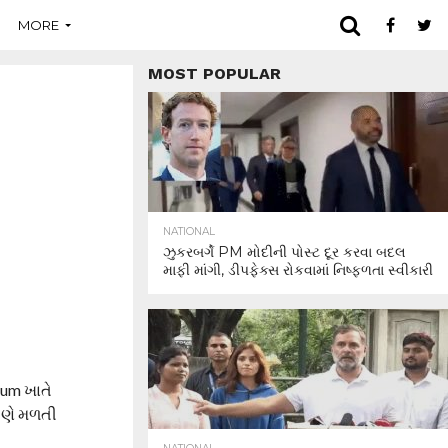
MORE
MOST POPULAR
NATIONAL
ઝુકરબર્ગે PM મોદીની પોસ્ટ દૂર કરવા બદલ
માફી માંગી, ડીપફેક્સ રોકવામાં નિષ્ફળતા સ્વીકારી
ium ખાતે
ંગણે મળતી