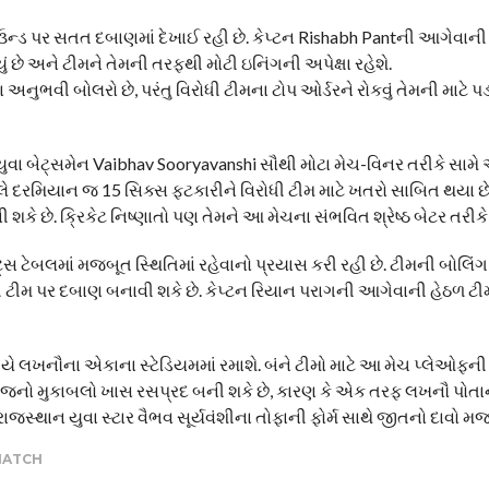
ઉન્ડ પર સતત દબાણમાં દેખાઈ રહી છે. કેપ્ટન Rishabh Pantની આગેવાની
યું છે અને ટીમને તેમની તરફથી મોટી ઇનિંગની અપેક્ષા રહેશે.
નુભવી બોલરો છે, પરંતુ વિરોધી ટીમના ટોપ ઓર્ડરને રોકવું તેમની માટે 
યુવા બેટ્સમેન Vaibhav Sooryavanshi સૌથી મોટા મેચ-વિનર તરીકે સામે 
દરમિયાન જ 15 સિક્સ ફટકારીને વિરોધી ટીમ માટે ખતરો સાબિત થયા છે
 છે. ક્રિકેટ નિષ્ણાતો પણ તેમને આ મેચના સંભવિત શ્રેષ્ઠ બેટર તરીકે 
ટ્સ ટેબલમાં મજબૂત સ્થિતિમાં રહેવાનો પ્રયાસ કરી રહી છે. ટીમની બોલ
િરોધી ટીમ પર દબાણ બનાવી શકે છે. કેપ્ટન રિયાન પરાગની આગેવાની હેઠળ
્યે લખનૌના એકાના સ્ટેડિયમમાં રમાશે. બંને ટીમો માટે આ મેચ પ્લેઓફન
ટે આજનો મુકાબલો ખાસ રસપ્રદ બની શકે છે, કારણ કે એક તરફ લખનૌ પોતા
જસ્થાન યુવા સ્ટાર વૈભવ સૂર્યવંશીના તોફાની ફોર્મ સાથે જીતનો દાવો મ
 MATCH