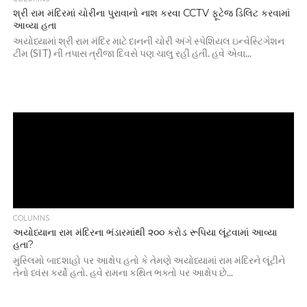
શ્રી રામ મંદિરમાં ચોરીના પુરાવાનો નાશ કરવા CCTV ફૂટેજ ડિલિટ કરવામાં
આવ્યા હતા
અયોધ્યામાં શ્રી રામ મંદિર માટે દાનની ચોરી અંગે સ્પેશિયલ ઇન્વેસ્ટિગેશન
ટીમ (SIT) ની તપાસ ત્રીજા દિવસે પણ ચાલુ રહી હતી. હવે એવા...
COLUMNS
અયોધ્યાના રામ મંદિરના ભંડારમાંથી ૨૦૦ કરોડ રૂપિયા લૂંટવામાં આવ્યા
હતા?
મુસ્લિમો બાદશાહો પર આક્ષેપ હતો કે તેમણે અયોધ્યામાં રામ મંદિરને લૂંટીને
તેનો ધ્વંસ કર્યો હતો. હવે રામના કથિત ભક્તો પર આક્ષેપ છે...