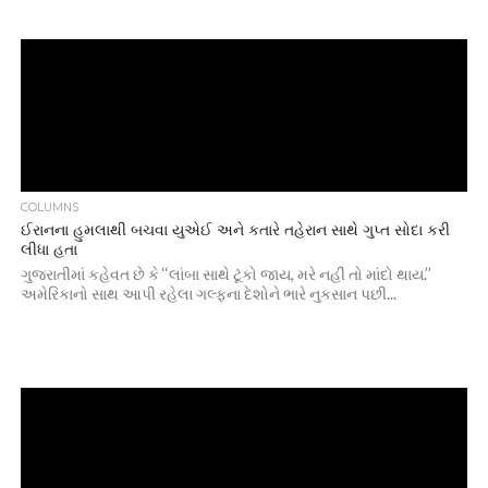
COLUMNS
ઈરાનના હુમલાથી બચવા યુએઈ અને કતારે તહેરાન સાથે ગુપ્ત સોદા કરી
લીધા હતા
ગુજરાતીમાં કહેવત છે કે ‘‘લાંબા સાથે ટૂંકો જાય, મરે નહીં તો માંદો થાય.’’
અમેરિકાનો સાથ આપી રહેલા ગલ્ફના દેશોને ભારે નુકસાન પછી...