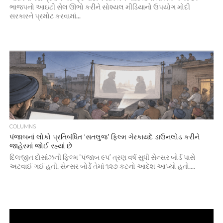
ભાજપનો આઇટી સેલ ઊભો કરીને સોશ્યલ મીડિયાનો ઉપયોગ મોદી
સરકારને પ્રમોટ કરવામાં...
COLUMNS
પંજાબનાં લોકો પ્રતિબંધિત ‘સતલુજ’ ફિલ્મ ગેરકાયદે ડાઉનલોડ કરીને
જાહેરમાં જોઈ રહ્યાં છે
દિલજીત દોસાંઝની ફિલ્મ ‘પંજાબ ૯૫’ ત્રણ વર્ષ સુધી સેન્સર બોર્ડ પાસે
અટવાઈ ગઈ હતી. સેન્સર બોર્ડે તેમાં ૧૨૭ કટનો આદેશ આપ્યો હતો....