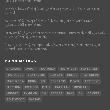
પ્રોડક્ટ્સ મોંઘી થવાની તૈયારી
ઝારખંડમાં વિદ્યાર્થીઓનું વિરોધ પ્રદર્શન ચાલુ રહેશે, સરકારે 50% માંગણીઓ
સ્વીકારી
ફરી વધશે રોજિંદી વસ્તુઓના ભાવ! બિસ્કિટ, સાબુ, તેલ સહિતની FMCG
પ્રોડક્ટ્સ મોંઘી થવાની તૈયારી
ઓપરેશન સિંદૂરે દુનિયાને ભારતની તાકાત બતાવી: પોતાના નાગરિકોની સુરક્ષા માટે
કોઈપણ હદે જઈશું- રાજનાથ સિંહ
“જ્યાં સુધી હું PM છું, ત્યાં સુધી પેલેસ્ટિનિયન રાજ્ય નહીં બને”: નેતન્યાહૂએ
ટ્રમ્પની ગાઝા શાંતિ યોજના નકારી
POPULAR TAGS
BREAKING
SURAT
FEATURED
FEATURED3
FEATURED1
FEATURED2
FEATURED5
GUJARAT
POLICE
FEATURED6
FEATURED4
INDIA
BJP
CONGRESS
DEATH
ACCIDENT
ELECTION
PM MODI
DELHI
PAKISTAN
HOSPITAL
MURDER
BHARUCH
CM
SPORTS
RAIN
PM
CRICKET
BOLLYWOOD
VALSAD