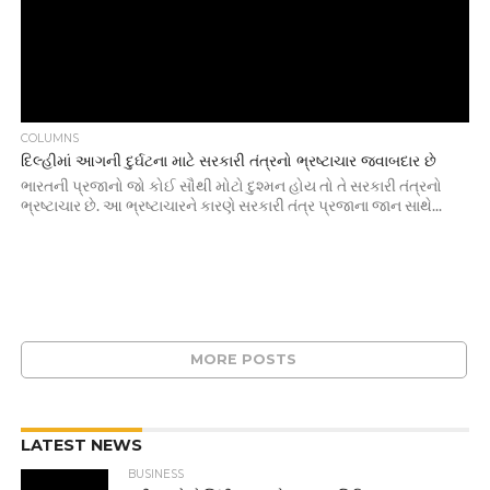
COLUMNS
દિલ્હીમાં આગની દુર્ઘટના માટે સરકારી તંત્રનો ભ્રષ્ટાચાર જવાબદાર છે
ભારતની પ્રજાનો જો કોઈ સૌથી મોટો દુશ્મન હોય તો તે સરકારી તંત્રનો
ભ્રષ્ટાચાર છે. આ ભ્રષ્ટાચારને કારણે સરકારી તંત્ર પ્રજાના જાન સાથે...
MORE POSTS
LATEST NEWS
BUSINESS