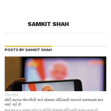
SAMKIT SHAH
POSTS BY SAMKIT SHAH
COLUMNS
મોદી સરકાર જેનઝીની અને સોશ્યલ મીડિયાની તાકાતને સમજવામાં થાપ
ખાઈ ગઈ છે
ભારતના વડા પ્રધાન નરેન્દ્ર મોદીને સોશ્યલ મીડિયાની તાકાત ખબર છે.