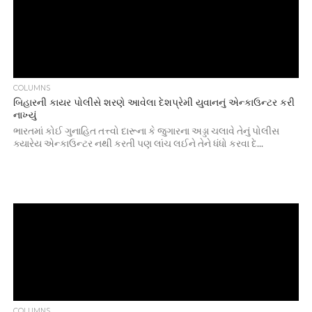
COLUMNS
બિહારની કાયર પોલીસે શરણે આવેલા દેશપ્રેમી યુવાનનું એન્કાઉન્ટર કરી
નાખ્યું
ભારતમાં કોઈ ગુનાહિત તત્ત્વો દારૂના કે જુગારના અડ્ડા ચલાવે તેનું પોલીસ
ક્યારેય એન્કાઉન્ટર નથી કરતી પણ લાંચ લઈને તેને ધંધો કરવા દે...
COLUMNS