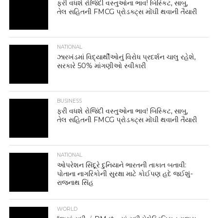
ફરી વધશે રોજિંદી વસ્તુઓના ભાવ! બિસ્કિટ, સાબુ,
તેલ સહિતની FMCG પ્રોડક્ટ્સ મોંઘી થવાની તૈયારી
NATIONAL
ઝારખંડમાં વિદ્યાર્થીઓનું વિરોધ પ્રદર્શન ચાલુ રહેશે,
સરકારે 50% માંગણીઓ સ્વીકારી
BUSINESS
ફરી વધશે રોજિંદી વસ્તુઓના ભાવ! બિસ્કિટ, સાબુ,
તેલ સહિતની FMCG પ્રોડક્ટ્સ મોંઘી થવાની તૈયારી
NATIONAL
ઓપરેશન સિંદૂરે દુનિયાને ભારતની તાકાત બતાવી:
પોતાના નાગરિકોની સુરક્ષા માટે કોઈપણ હદે જઈશું-
રાજનાથ સિંહ
WORLD