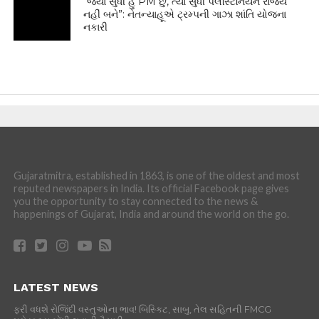
“જ્યાં સુધી હું PM છું, ત્યાં સુધી પેલેસ્ટિનિયન રાજ્ય
નહીં બને”: નેતન્યાહૂએ ટ્રમ્પની ગાઝા શાંતિ યોજના
નકારી
Gujaratmitra, established in 1863, is one of the oldest and most
reputed newspapers in India. Its official Facebook page gives
you the opportunity to stay connected to the news &
happenings of Gujarat, India and around the world on the go.
LATEST NEWS
ફરી વધશે રોજિંદી વસ્તુઓના ભાવ! બિસ્કિટ, સાબુ, તેલ સહિતની FMCG