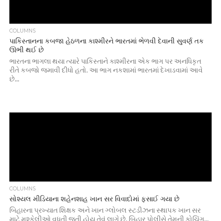
COLUMNS
પાકિસ્તાનના કબજા હેઠળના કાશ્મીરને ભારતમાં ભેળવી દેવાની સુવર્ણ તક
ઊભી થઈ છે
ભારતના ભાગલા થયા ત્યારે પાકિસ્તાને કાશ્મીરના એક ભાગ પર અનધિકૃત
રીતે કબજો જમાવી દીધો હતો. આ ભાગ નકશામાં ભારતમાં દેખાડવામાં આવે
છે...
COLUMNS
સોશ્યલ મીડિયાના શહેનશાહ ખાન સર વિવાદોમાં ફસાઈ ગયા છે
બિહારના પ્રખ્યાત શિક્ષક અને ખાન ગ્લોબલ સ્ટડીઝના સ્થાપક ખાન સર
માટે મુશ્કેલીઓ વધતી જતી હોય તેવું લાગે છે. બિહાર પોલીસે તેમની કોચિંગ...