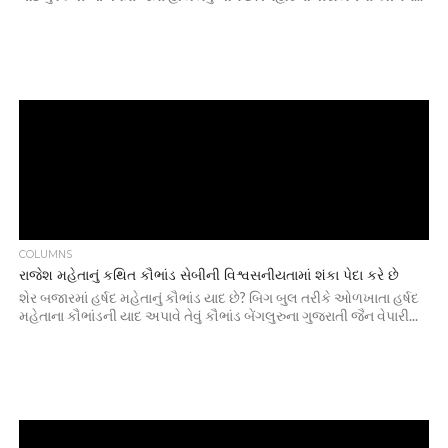
COLUMNS
રાજેશ મહેતાનું કથિત કૌભાંડ સેબીની વિશ્વસનીયતામાં શંકા પેદા કરે છે
શેર બજારમાં હર્ષદ મહેતાનું કૌભાંડ યાદ છે? બિગ બુલ તરીકે ઓળખાતા હર્ષદ
મહેતાના કૌભાંડની યાદ અપાવે તેવું કૌભાંડ બેંગલુરુના ગુજરાતી જૈન વેપારી...