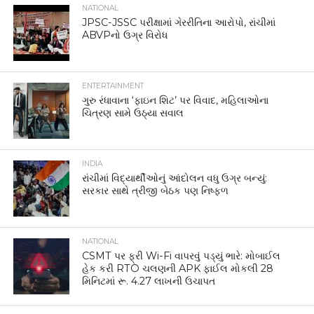
NATIONAL
JPSC-JSSC પરીક્ષામાં ગેરરીતિના આરોપો, રાંચીમાં
ABVPનો ઉગ્ર વિરોધ
ENTERTAINMENT
ગુરુ રંધાવાના ‘ફાઇન શિટ’ પર વિવાદ, મહિલાઓના
ચિત્રણ સામે ઉઠ્યા સવાલ
INDIA
રાંચીમાં વિદ્યાર્થીઓનું આંદોલન વધુ ઉગ્ર બન્યું:
સરકાર સાથે ત્રીજી બેઠક પણ નિષ્ફળ
NATIONAL
CSMT પર ફ્રી Wi-Fi વાપરવું પડ્યું ભારે: મોબાઈલ
હેક કરી RTO ચલણની APK ફાઈલ મોકલી 28
મિનિટમાં રૂ. 4.27 લાખની ઉચાપત