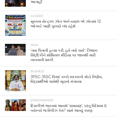
આગાહી
GUJARAT
સુરતના સેન્ટ્રલ ઝોન અને વરાછા-એ ઝોનમાં 12
ઓગસ્ટે પાણી પુરવઠો બંધ રહેશે
INDIA
‘તારા પિતાની હત્યા કરી, હવે તારો વારો’: ઝિશાન
સિદ્દિકીને સોશિયલ મીડિયા પર જાનથી મારી
નાખવાની ધમકી
BUSINESS
JPSC-JSSC વિવાદ વચ્ચે સરકારનો મોટો નિર્ણય,
વિદ્યાર્થીઓ પાસેથી સૂચનો મંગાવ્યા
ENTERTAINMENT
દિવાળીએ ભારતમાં આવશે ‘રામાયણ’, પરંતુ વિદેશમાં 6
નવેમ્બરે જ રિલીઝ કેમ? સામે આવ્યું કારણ