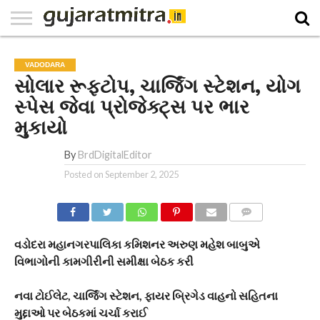
E-
PAPER
NATIONAL
WORLD
BUSINESS
SPORTS
GUJARAT
OPINION
MORE
VADODARA
સોલાર રૂફટોપ, ચાર્જિંગ સ્ટેશન, યોગ
સ્પેસ જેવા પ્રોજેક્ટ્સ પર ભાર
મુકાયો
By
BrdDigitalEditor
Posted on
September 2, 2025
COMMENTS
વડોદરા મહાનગરપાલિકા કમિશનર અરુણ મહેશ બાબુએ
વિભાગોની કામગીરીની સમીક્ષા બેઠક કરી
નવા ટોઈલેટ, ચાર્જિંગ સ્ટેશન, ફાયર બ્રિગેડ વાહનો સહિતના
મુદ્દાઓ પર બેઠકમાં ચર્ચા કરાઈ