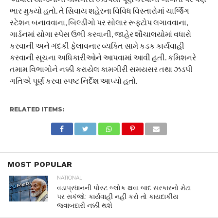
ભાર મુક્યો હતો. તે સિવાય શહેરના વિવિધ વિસ્તારોમાં ચાર્જિંગ
સ્ટેશન બનાવવાના, બિલ્ડીંગો પર સોલાર રૂફટોપ લગાવવાના,
ગાર્ડનમાં યોગા સ્પેસ ઉભી કરવાની, જાહેર શૌચાલયોમાં વધારો
કરવાની અને ગંદકી ફેલાવનાર વ્યક્તિ સામે કડક કાર્યવાહી
કરવાની સૂચના અધિકારીઓને આપવામાં આવી હતી. કમિશનરે
તમામ વિભાગોને નક્કી કરાયેલ કામગીરી સમયસર તથા ઝડપી
ગતિએ પૂર્ણ કરવા સ્પષ્ટ નિર્દેશ આપ્યો હતો.
RELATED ITEMS:
MOST POPULAR
NATIONAL
વડાપ્રધાનની પોસ્ટ બ્લોક થવા બાદ સરકારનો મેટા
પર સકંજો: કાર્યવાહી નહીં કરો તો કાયદાકીય
જવાબદારી નક્કી થશે