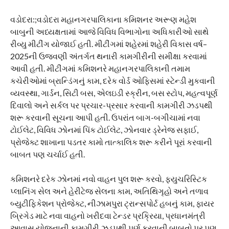
વડોદરા:;વડોદરા મહાનગરપાલિકાના કમિશનર અરૂણ મહેશ
બાબુની અધ્યક્ષતામાં આજે વિવિધ વિભાગોના અધિકારીઓ સાથે
રીવ્યુ મીટીંગ યોજાઈ હતી. મીટીંગમાં શહેરમાં શહેરી વિકાસ વર્ષ–
2025ની ઉજવણી અંતર્ગત થનારી કામગીરીની સમીક્ષા કરવામાં
આવી હતી. મીટીંગમાં કમિશનરે મહાનગરપાલિકાની તમામ
કચેરીઓમાં બ્રાન્ડિંગનું કામ, દરેક વોર્ડ ઓફિસમાં સ્ટેન્ડી મુકવાની
વ્યવસ્થા, ગાર્ડન, સિટી બસ, એલઇડી સ્ક્રીન, બસ સ્ટોપ, મહત્વપૂર્ણ
દિવાલો અને સર્કલ પર પ્રચાર-પ્રસાર કરવાની કામગીરી ઝડપથી
શરૂ કરવાની સૂચના આપી હતી. ઉપરાંત બાગ-બગીચામાં નવા
ટોઈલેટ, વિવિધ ઝોનમાં પિંક ટોઈલેટ, ઝોનવાર ડ્રેનેજ સફાઈ,
પ્રોજેક્ટ શાખાના પડતર કામો તાત્કાલિક શરૂ કરીને પૂરાં કરવાની
બાબત પણ ચર્ચાઈ હતી.
કમિશનરે દરેક ઝોનમાં નવો વાહન પુલ શરૂ કરવો, ફ્યુચરિસ્ટિક
પ્લાનિંગ સેલ અને હેરીટેજ સેલના કામ, અતિથિગૃહો અને તળાવ
બ્યુટીફિકેશન પ્રોજેક્ટ, નીઝામપુરા ટ્રાન્સપોર્ટ હબનું કામ, ફાયર
બ્રિગેડ માટે નવા વાહનો ખરીદવા ટેન્ડર પ્રક્રિયા, પ્રધાનમંત્રી
આવાસ યોજનાની કામગીરી ઝડપથી પૂર્ણ કરવાની બાબતો પર પણ