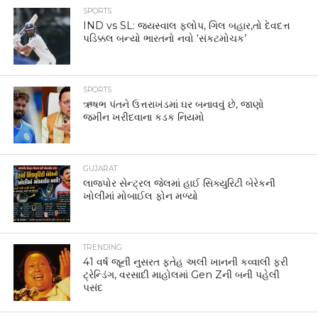
SPORTS
IND vs SL: જયસ્વાલ ફ્લોપ, ગિલ બહાર,તો દેવદત્ત
પડિક્કલ બન્યો ભારતનો નવો ‘સંકટમોચક’
SPORTS
ઋષભ પંતને ઉત્તરાખંડમાં ઘર બનાવવું છે, જાણો
જમીન ખરીદવાના કડક નિયમો
GUJARAT
લાજપોર સેન્ટ્રલ જેલમાં હાઈ સિક્યુરિટી બેરેકની
ખોલીમાં મોબાઈલ ફોન મળ્યો
TRENDING
41 વર્ષ જૂની નુસરત ફતેહ અલી ખાનની કવ્વાલી ફરી
ટ્રેન્ડિંગ, વરસાદી માહોલમાં Gen Zની બની પહેલી
પસંદ