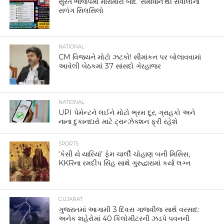
સુરત ભાજપમાં મારામારી બાદ ‘સમાધાન’થી સવાલોનો
સળંગ સિલસિલો
NATIONAL
CM વિજયને મોટો ઝટકો! સીમાંકન પર બોલાવવામાં
આવેલી બેઠકમાં 37 સાંસદો ગેરહાજર
NATIONAL
UPI પેમેન્ટને લઈને મોટો ભ્રમ દૂર, ગ્રાહકો અને
નાના દુકાનદારો માટે ટ્રાન્ઝેક્શન ફ્રી રહેશે
SPORTS
‘કેસી યે યારિયાં’ ફેમ ચાર્લી ચોહાણ બની મિસિસ,
KKRના રમદીપ સિંહ સાથે ગુરુદ્વારામાં કર્યા લગ્ન
GUJARAT
ગુજરાતમાં આગામી 3 દિવસ ગાજવીજ સાથે વરસાદ:
અનેક શહેરોમાં 40 કિલોમીટરની ઝડપે પવનની