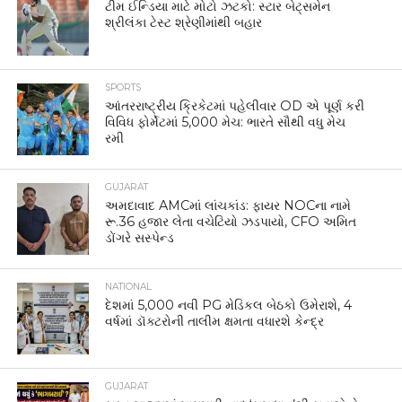
ટીમ ઈન્ડિયા માટે મોટો ઝટકો: સ્ટાર બેટ્સમેન
શ્રીલંકા ટેસ્ટ શ્રેણીમાંથી બહાર
SPORTS
આંતરરાષ્ટ્રીય ક્રિકેટમાં પહેલીવાર OD એ પૂર્ણ કરી
વિવિધ ફોર્મેટમાં 5,000 મેચ: ભારતે સૌથી વધુ મેચ
રમી
GUJARAT
અમદાવાદ AMCમાં લાંચકાંડ: ફાયર NOCના નામે
રૂ.36 હજાર લેતા વચેટિયો ઝડપાયો, CFO અમિત
ડોંગરે સસ્પેન્ડ
NATIONAL
દેશમાં 5,000 નવી PG મેડિકલ બેઠકો ઉમેરાશે, 4
વર્ષમાં ડૉક્ટરોની તાલીમ ક્ષમતા વધારશે કેન્દ્ર
GUJARAT