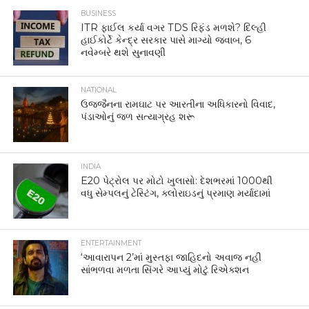
BUSINESS
ITR ફાઈલ કર્યા વગર TDS રિફંડ મળશે? દિલ્હી
હાઈકોર્ટે કેન્દ્ર સરકાર પાસે માગ્યો જવાબ, 6
નવેમ્બરે થશે સુનાવણી
NATIONAL
ઉજ્જૈનના રામઘાટ પર આરતીના અધિકારનો વિવાદ,
પંડાઓનું જળ સત્યાગ્રહ શરૂ
INDIA
E20 પેટ્રોલ પર મોટો ખુલાસો: દેશભરમાં 1000થી
વધુ સેમ્પલનું ટેસ્ટિંગ, ક્લોરાઇડનું પ્રમાણ મર્યાદામાં
ENTERTAINMENT
‘આવારાપન 2’માં મુસ્તફા જાહિદનો અવાજ નહીં
સાંભળવા મળતા સિંગરે આપ્યું મોટું રિએક્શન