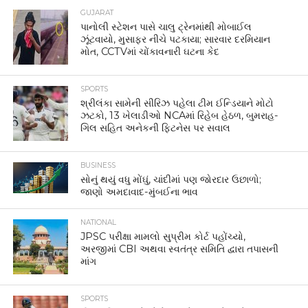
GUJARAT
પાનોલી સ્ટેશન પાસે ચાલુ ટ્રેનમાંથી મોબાઈલ
ઝૂંટવાયો, મુસાફર નીચે પટકાયા; સારવાર દરમિયાન
મોત, CCTVમાં ચોંકાવનારી ઘટના કેદ
SPORTS
શ્રીલંકા સામેની સીરિઝ પહેલા ટીમ ઈન્ડિયાને મોટો
ઝટકો, 13 ખેલાડીઓ NCAમાં રિહેબ હેઠળ, બુમરાહ-
ગિલ સહિત અનેકની ફિટનેસ પર સવાલ
BUSINESS
સોનું થયું વધુ મોંઘું, ચાંદીમાં પણ જોરદાર ઉછાળો;
જાણો અમદાવાદ-મુંબઈના ભાવ
NATIONAL
JPSC પરીક્ષા મામલો સુપ્રીમ કોર્ટ પહોંચ્યો,
અરજીમાં CBI અથવા સ્વતંત્ર સમિતિ દ્વારા તપાસની
માંગ
SPORTS