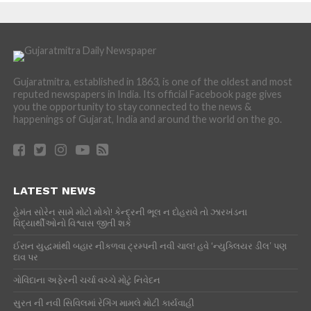
Gujaratmitra, established in 1863, is one of the oldest and most
reputed newspapers in India. Its official Facebook page gives
you the opportunity to stay connected to the news &
happenings of Gujarat, India and around the world on the go.
LATEST NEWS
હેમંત સોરેન સામે મોટો મોકો! કેન્દ્રની ભૂલ ન દોહરાવે તો ઝારખંડના
વિદ્યાર્થીઓનો વિશ્વાસ જીતી શકે
ઈરાન યુદ્ધમાંથી બહાર નીકળવા ટ્રમ્પની નવી ચાલ! હવે ‘ન્યુક્લિયર ડીલ’ પણ
દાવ પર
ગોવિંદાના અફેરની ચર્ચા વચ્ચે મોટું નિવેદન
સુરત ની નવી સિવિલમાં રેગિંગ મામલે મોટી કાર્યવાહી