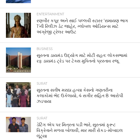
ENTERTAINMENT
રણબીર કપૂર અને સાઈ પલ્લવી સ્ટારર ‘રામાયણ ભાગ
1’ની રિલીઝ ડેટ જાહેર, ગ્લોબલ ઓડિયન્સ માટે
અંગ્રેજી ટ્રેલર આઉટ
BUSINESS
સુરતના ડાયમંડ ઉદ્યોગ માટે મોટી રાહત: લોકસભામાં
રફ ડાયમંડ ટ્રેડ પર ટેક્સ મુક્તિનો પ્રસ્તાવ રજૂ
SURAT
સુરતના સતીષ મરાઠા હત્યા કેસનો ગણતરીના
કલાકોમાં ભેદ ઉકેલાયો, 4 સગીર સહિત 8 આરોપી
ઝડપાયા
SURAT
ડેટિંગ એપ પર મિત્રતા પડી ભારે, સુરતમાં ફ્રૂટ
વિક્રેતાને મળવા બોલાવી, માર મારી રોકડ-મોબાઇલ
લૂંટ્યા