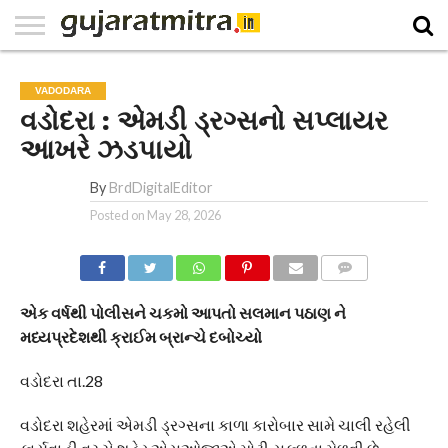
E-
PAPER
NATIONAL
WORLD
BUSINESS
SPORTS
GUJARAT
OPINION
MORE
VADODARA
વડોદરા : એમડી ડ્રગ્સનો સપ્લાયર
આખરે ઝડપાયો
By
BrdDigitalEditor
Posted on
May 28, 2026
COMMENTS
એક વર્ષથી પોલીસને ચકમો આપતો સલમાન પઠાણ ને
મધ્યપ્રદેશથી ક્રાઈમ બ્રાન્ચે દબોચ્યો
વડોદરા તા.28
વડોદરા શહેરમાં એમડી ડ્રગ્સના કાળા કારોબાર સામે ચાલી રહેલી