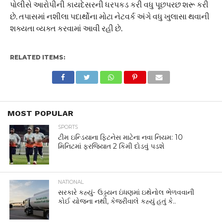
પોલીસે આરોપીની કાયદેસરની ધરપકડ કરી વધુ પૂછપરછ શરૂ કરી
છે. તપાસમાં નશીલા પદાર્થોના મોટા નેટવર્ક અંગે વધુ ખુલાસા થવાની
શક્યતા વ્યક્ત કરવામાં આવી રહી છે.
RELATED ITEMS:
MOST POPULAR
SPORTS
ટીમ ઇન્ડિયાના ફિટનેસ માટેના નવા નિયમ: 10
મિનિટમાં ફરજિયાત 2 કિમી દોડવું પડશે
NATIONAL
સરકારે કહ્યું- ઉડ્ડયન ઇંધણમાં ઇથેનોલ ભેળવવાની
કોઈ યોજના નથી, કેજરીવાલે કહ્યું હતું કે..