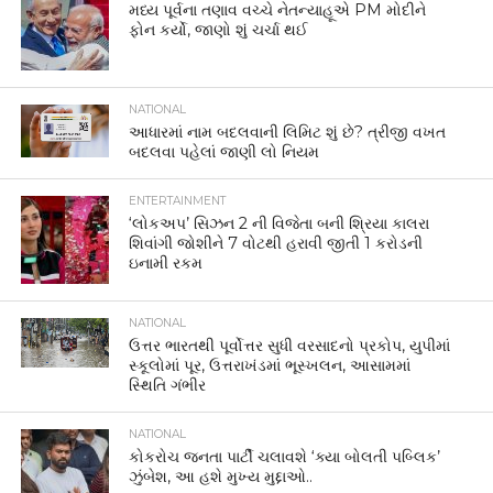
મધ્ય પૂર્વના તણાવ વચ્ચે નેતન્યાહૂએ PM મોદીને
ફોન કર્યો, જાણો શું ચર્ચા થઈ
NATIONAL
આધારમાં નામ બદલવાની લિમિટ શું છે? ત્રીજી વખત
બદલવા પહેલાં જાણી લો નિયમ
ENTERTAINMENT
‘લોકઅપ’ સિઝન 2 ની વિજેતા બની શ્રિયા કાલરા
શિવાંગી જોશીને 7 વોટથી હરાવી જીતી 1 કરોડની
ઇનામી રકમ
NATIONAL
ઉત્તર ભારતથી પૂર્વોત્તર સુધી વરસાદનો પ્રકોપ, યુપીમાં
સ્કૂલોમાં પૂર, ઉત્તરાખંડમાં ભૂસ્ખલન, આસામમાં
સ્થિતિ ગંભીર
NATIONAL
કોકરોચ જનતા પાર્ટી ચલાવશે ‘ક્યા બોલતી પબ્લિક’
ઝુંબેશ, આ હશે મુખ્ય મુદ્દાઓ..