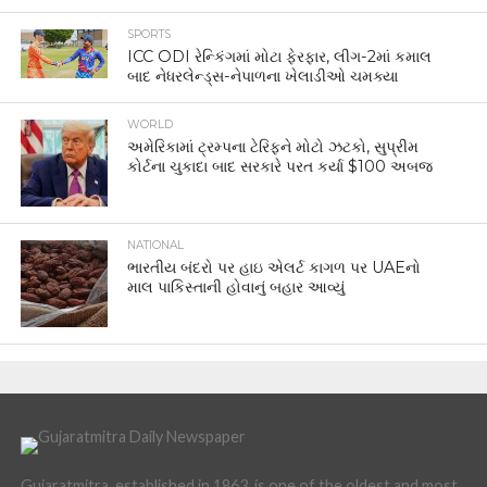
SPORTS
ICC ODI રેન્કિંગમાં મોટા ફેરફાર, લીગ-2માં કમાલ
બાદ નેધરલેન્ડ્સ-નેપાળના ખેલાડીઓ ચમક્યા
WORLD
અમેરિકામાં ટ્રમ્પના ટેરિફને મોટો ઝટકો, સુપ્રીમ
કોર્ટના ચુકાદા બાદ સરકારે પરત કર્યા $100 અબજ
NATIONAL
ભારતીય બંદરો પર હાઇ એલર્ટ કાગળ પર UAEનો
માલ પાકિસ્તાની હોવાનું બહાર આવ્યું
Gujaratmitra, established in 1863, is one of the oldest and most