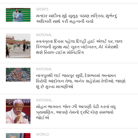
SPORTS
મતદાર યાદીના મુદ્દે યુસુફ પઠાણ સક્રિય, શુભેન્દુ
અધિકારી સાથે કરી મહત્વની ચર્ચા
NATIONAL
સ્વતંત્રતા દિવસ પહેલા દિલ્હી હાઈ એલર્ટ પર, લાલ
કિલ્લાની સુરક્ષા માટે ચુસ્ત બંદોબસ્ત, AI કેમેરાથી
થશે રિયલ-ટાઈમ મોનિટરિંગ
NATIONAL
નાગપુરથી લઈ જયપુર સુધી, દેશભરમાં અનામત
વિરોધી આંદોલન તેજ, અનેક શહેરોમાં રેલીઓ; જાણો
શું છે મુખ્ય માગણીઓ
NATIONAL
મોહન ભાગવત: જેન-ઝી આપણી પેઢી કરતાં વધુ
પ્રામાણિક, આપણે તેમનો દ્રષ્ટિકોણ સમજવો
જોઈએ
WORLD