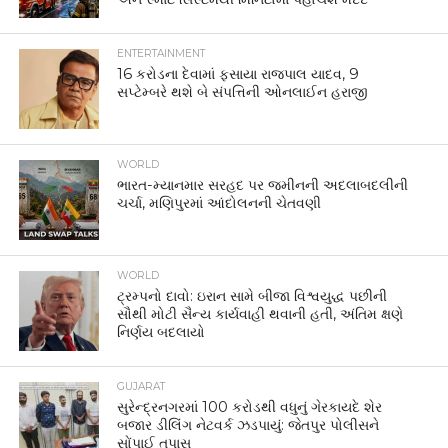
ENTERTAINMENT
16 કરોડના દેવામાં ફસાયા રાજપાલ યાદવ, 9
સપ્ટેમ્બરે થશે બે સંપત્તિની ઓનલાઈન હરાજી
WORLD
ભારત-મ્યાનમાર સરહદ પર જમીનની અદલાબદલીની
ચર્ચા, મણિપુરમાં આંદોલનની ચેતવણી
WORLD
ટ્રમ્પનો દાવો: ઇરાન સામે બીજા વિશ્વયુદ્ધ પછીની
સૌથી મોટી સૈન્ય કાર્યવાહી થવાની હતી, અંતિમ ક્ષણે
નિર્ણય બદલાયો
GUJARAT
સુરેન્દ્રનગરમાં 100 કરોડથી વધુનું ગેરકાયદે શેર
બજાર ડીલિંગ નેટવર્ક ઝડપાયું: જેતપુર પોલીસને
સોંપાઈ તપાસ