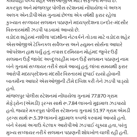
કાર્યવાહી વચ્ચે શહેર એસઓજીએ મોટી સફળતા મેળવી છે.
મકરપુરા અને માંજલપુર પોલીસ સ્ટેશનમાં નોંધાયેલા બે અલગ
અલગ એનડીપીએસ ગુનામાં છેલ્લા એક વર્ષથી ફરાર રહેલા
કુખ્યાત સપ્લાયર સલમાન પઠાણને મધ્યપ્રદેશના ઇન્દોર-મંદસૌર
વિસ્તારમાંથી ઝડપી પાડવામાં આવ્યો છે.
વડોદરા શહેરમાં નશીલા પદાર્થોના નેટવર્કને તોડવા માટે વડોદરા શહેર
એસઓજીએ ટેક્નિકલ સર્વેલન્સ અને હ્યુમન સોર્સના આધારે
ઓપરેશન હાથ ધર્યું હતું. તપાસ દરમિયાન મોહંમદ જુબેર ઉર્ફે
સલમાન ઉર્ફે જાવેદ અબ્દુલરહીમ ખાન ઉર્ફે સલમાન પઠાણનું નામ
બંને ગુનામાં સપ્લાયર તરીકે સામે આવ્યું હતું. લાંબા સમયથી ફરાર
આરોપી મધ્યપ્રદેશના મંદસૌર વિસ્તારમાં છુપાઈ રહ્યો હોવાની
બાતમીના આધારે એસઓજીની ટીમે દબિશ કરી તેને ઝડપી પાડ્યો
હતો.
માંજલપુર પોલીસ સ્ટેશનમાં નોંધાયેલા ગુનામાં 77.870 ગ્રામ
મેફેડ્રોન (એમડી) ડ્રગ્સ સાથે રૂ.7.84 લાખનો મુદ્દામાલ ઝડપાયો
હતો. જ્યારે મકરપુરા પોલીસ સ્ટેશનના ગુનામાં 51.97 ગ્રામ એમડી
ડ્રગ્સ સાથે રૂ.5.39 લાખનો મુદ્દામાલ કબજે કરવામાં આવ્યો હતો.
બંને કેસમાં અગાઉ કેટલાક આરોપીઓ ઝડપાઈ ચૂક્યા હતા, પરંતુ
મુખ્ય સપ્લાયર તરીકે સલમાન પઠાણની શોધખોળ ચાલી રહી હતી.