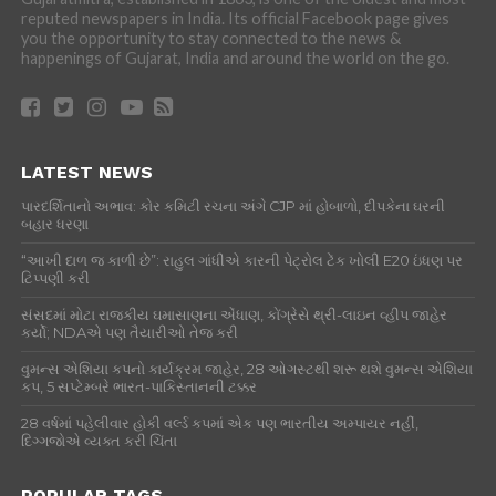
reputed newspapers in India. Its official Facebook page gives
you the opportunity to stay connected to the news &
happenings of Gujarat, India and around the world on the go.
LATEST NEWS
પારદર્શિતાનો અભાવ: કોર કમિટી રચના અંગે CJP માં હોબાળો, દીપકેના ઘરની
બહાર ધરણા
“આખી દાળ જ કાળી છે”: રાહુલ ગાંધીએ કારની પેટ્રોલ ટેંક ખોલી E20 ઇંધણ પર
ટિપ્પણી કરી
સંસદમાં મોટા રાજકીય ઘમાસાણના એંધાણ, કોંગ્રેસે થ્રી-લાઇન વ્હીપ જાહેર
કર્યો; NDAએ પણ તૈયારીઓ તેજ કરી
વુમન્સ એશિયા કપનો કાર્યક્રમ જાહેર, 28 ઓગસ્ટથી શરૂ થશે વુમન્સ એશિયા
કપ, 5 સપ્ટેમ્બરે ભારત-પાકિસ્તાનની ટક્કર
28 વર્ષમાં પહેલીવાર હોકી વર્લ્ડ કપમાં એક પણ ભારતીય અમ્પાયર નહીં,
દિગ્ગજોએ વ્યક્ત કરી ચિંતા
POPULAR TAGS