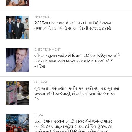
NATIONAL
2013ના બળાત્કાર કેસમાં બોમ્બે હાઈકોર્ટે તરુણ
તેજપાલને 10 વર્ષની સખત કેદની સજા ફટકારી
ENTERTAINMENT
બીઇંગ હ્યુમન જ્વેલરી વિવાદ: ચંડીગઢ ડિસ્ટ્રિક્ટ કોર્ટે
સલમાન ખાન અને બહેન અલવીરાને પાઠવી કોર્ટ
નોટિસ
GUJARAT
ગુજરાતમાં એનાલોગ પનીર પર પ્રતિબંધ બાદ સુરતમાં
પ્રથમ મોટી કાર્યવાહી, ઘોડદોડ રોડના ગોડાઉન પર
રેડ
SURAT
સુરત દેશનું પ્રથમ સ્માર્ટ ફાયર મેનેજમેન્ટ શહેર
બનશે, દરેક વાહન રહેશે લાઇવ ટ્રેકિંગ હેઠળ, AI
અને સ્માર્ટ સિસ્ટમથી મિનિટોમાં પહોંચશે મદદ