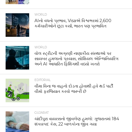
WORLD
AIનો વધતો પ્રભાવ, Visaએ વિશ્વભરમાં 2,600
કર્મચારીઓને છૂટા કર્યા, ભારત પણ પ્રભાવિત
WORLD
વોલ સ્ટ્રીટની અગ્રણી નાણાકીય સંસ્થાઓ પર
સાયબર હુમલાનો પ્રયાસ, સોશિયલ એન્જિનિયરિંગ
અને AI આધારિત ફિશિંગથી વધ્યો ખતરો
EDITORIAL
વીમા વિના જ વાહનો દોડતા હોવાથી હવે થર્ડ પાર્ટી
વીમો ફરજિયાત કરવો જરૂરી છે
GUJARAT
ચાંદીપુરા વાયરસનો જીવલેણ હુમલો: ગુજરાતમાં 184
શંકાસ્પદ કેસ, 22 બાળકોના જીવ ગયા