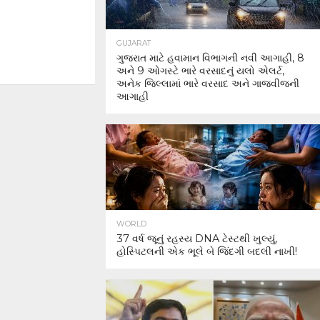
GUJARAT
ગુજરાત માટે હવામાન વિભાગની નવી આગાહી, 8
અને 9 ઓગસ્ટે ભારે વરસાદનું યલો એલર્ટ,
અનેક જિલ્લામાં ભારે વરસાદ અને ગાજવીજની
આગાહી
WORLD
37 વર્ષ જૂનું રહસ્ય DNA ટેસ્ટથી ખુલ્યું,
હોસ્પિટલની એક ભૂલે બે જિંદગી બદલી નાખી!