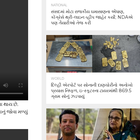
NATIONAL
સંસદમાં મોટા રાજકીય ઘમાસાણના એંધાણ,
કોંગ્રેસે થ્રી-લાઇન વ્હીપ જાહેર કર્યો; NDAએ
પણ તૈયારીઓ તેજ કરી
WORLD
દિલ્હી એરપોર્ટ પર સોનાની દાણચોરીનો અનોખો
પ્રયાસ નિષ્ફળ, ઇ-સ્કૂટરના ટાયરમાંથી 869.5
ગ્રામ સોનું ઝડપાયું
ા થાય છે.
ું જોવા મળ્યું