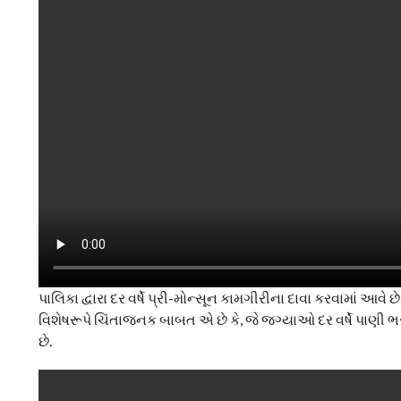
પાલિકા દ્વારા દર વર્ષે પ્રી-મોન્સૂન કામગીરીના દાવા કરવામાં આ
વિશેષરૂપે ચિંતાજનક બાબત એ છે કે, જે જગ્યાઓ દર વર્ષે પાણી ભર
છે.