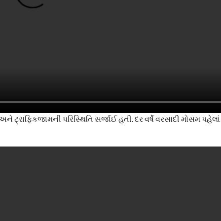
ે ટ્રાફિકજામની પરિસ્થિતિ સર્જાઈ હતી. દર વર્ષે વરસાદી મોસમ પહે