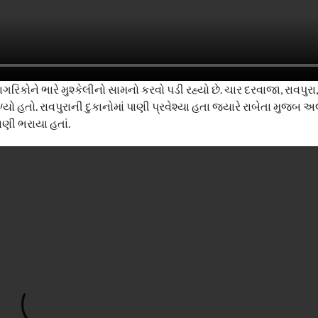
કોને ભારે મુશ્કેલીનો સામનો કરવો પડી રહ્યો છે. ચાર દરવાજા, રાવપુરા,
ળ્યો હતો. રાવપુરાની દુકાનોમાં પાણી પ્રવેશ્યા હતા જ્યારે રાબેતા મુજબ 
પાણી ભરાયા હતાં.