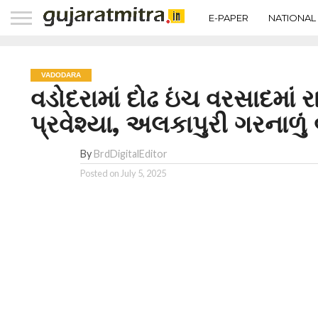
E-PAPER
NATIONAL
VADODARA
વડોદરામાં દોઢ ઇંચ વરસાદમાં ર
પ્રવેશ્યા, અલકાપુરી ગરનાળું 
By
BrdDigitalEditor
Posted on
July 5, 2025