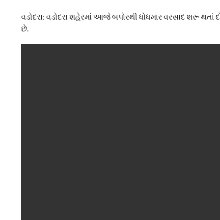
વડોદરા: વડોદરા શહેરમાં આજે બપોરથી ધોધમાર વરસાદ શરૂ થતાં દો
છે.