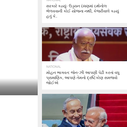
NATIONAL
સરકારે કહ્યું- ઉડ્ડયન ઇંધણમાં ઇથેનોલ
ભેળવવાની કોઈ યોજના નથી, કેજરીવાલે કહ્યું
હતું કે..
NATIONAL
મોહન ભાગવત: જેન-ઝી આપણી પેઢી કરતાં વધુ
પ્રામાણિક, આપણે તેમનો દ્રષ્ટિકોણ સમજવો
જોઈએ