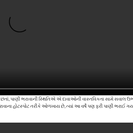
વે છે છતાં, પાણી ભરાવાની સ્થિતિએ એ દાવાઓની વાસ્તવિકતા સામે સવાલ ઉભ
ાવાના હોટસ્પોટ તરીકે ઓળખાય છે, ત્યાં આ વર્ષે પણ ફરી પાણી ભરાઈ ગયાન