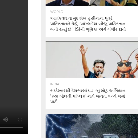
WORLD
આતંકવાદના મુદ્દે શેખ હસીનાના પુત્રે
પાકિસ્તાનને ઘેર્યું: ‘બાંગ્લાદેશ બીજું પાકિસ્તાન
બની રહ્યું છે’, ISIની ભૂમિકા અંગે ગંભીર દાવો
INDIA
સપ્ટેમ્બરથી દેશભરમાં CJPનું મોટું અભિયાન:
‘ક્યા બોલતી પબ્લિક’ નામે જનતા વચ્ચે જશે
પાર્ટી