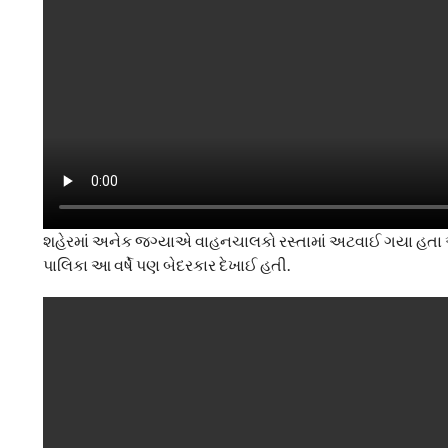
શહેરમાં અનેક જગ્યાએ વાહનચાલકો રસ્તામાં અટવાઈ ગયા હતા અન
પાલિકા આ વર્ષે પણ બેદરકાર દેખાઈ હતી.