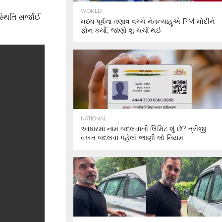
WORLD
્થિતિ સર્જાઈ
મધ્ય પૂર્વના તણાવ વચ્ચે નેતન્યાહૂએ PM મોદીને
ફોન કર્યો, જાણો શું ચર્ચા થઈ
NATIONAL
આધારમાં નામ બદલવાની લિમિટ શું છે? ત્રીજી
વખત બદલવા પહેલાં જાણી લો નિયમ