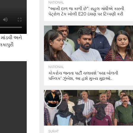
NATIONAL
“આખી દાળ જ કાળી છે”: રાહુલ ગાંધીએ કારની
પેટ્રોલ ટેંક ખોલી E20 ઇંધણ પર ટિપ્પણી કરી
 માંડવી અને
અલકાપુરી
NATIONAL
કોકરોચ જનતા પાર્ટી ચલાવશે ‘ક્યા બોલતી
પબ્લિક’ ઝુંબેશ, આ હશે મુખ્ય મુદ્દાઓ..
SURAT