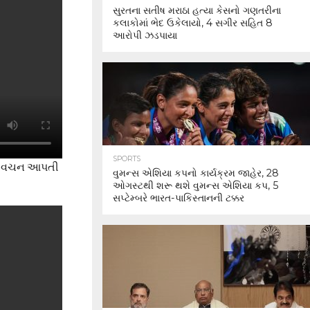
સુરતના સતીષ મરાઠા હત્યા કેસનો ગણતરીના
કલાકોમાં ભેદ ઉકેલાયો, 4 સગીર સહિત 8
આરોપી ઝડપાયા
SPORTS
લાં વચન આપતી
વુમન્સ એશિયા કપનો કાર્યક્રમ જાહેર, 28
ઓગસ્ટથી શરૂ થશે વુમન્સ એશિયા કપ, 5
સપ્ટેમ્બરે ભારત-પાકિસ્તાનની ટક્કર