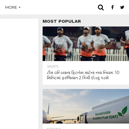
MORE
MOST POPULAR
SPORTS
ટીમ ઇન્ડિયાના ફિટનેસ માટેના નવા નિયમ: 10
મિનિટમાં ફરજિયાત 2 કિમી દોડવું પડશે