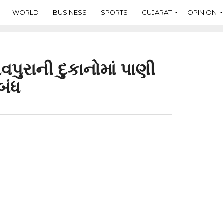
WORLD
BUSINESS
SPORTS
GUJARAT
OPINION
ાવપુરાની દુકાનોમાં પાણી
બંધ