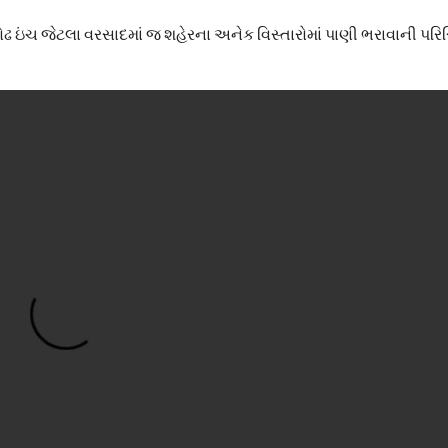
ઢ ઇંચ જેટલા વરસાદમાં જ શહેરના અનેક વિસ્તારોમાં પાણી ભરાવાની પરિસ