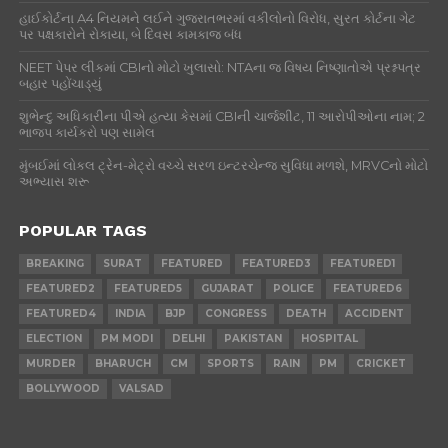
હાઈકોર્ટના A4 નિયમને લઈને ગુજરાતભરમાં વકીલોનો વિરોધ, સુરત કોર્ટના ગેટ
પર પક્ષકારોને રોકાયા, બે દિવસ કામકાજ બંધ
NEET પેપર લીકમાં CBIનો મોટો ખુલાસો: NTAના જ વિષય નિષ્ણાતોએ પ્રશ્નપત્ર
બહાર પહોંચાડ્યું
શુભેન્દુ અધિકારીના પીએ હત્યા કેસમાં CBIની ચાર્જશીટ, 11 આરોપીઓના નામ; 2
ભાજપ કાર્યકરો પણ સામેલ
મુંબઈમાં લોકલ ટ્રેન-મેટ્રો વચ્ચે સરળ ઇન્ટરચેન્જ સુવિધા મળશે, MRVCનો મોટો
અભ્યાસ શરૂ
POPULAR TAGS
BREAKING
SURAT
FEATURED
FEATURED3
FEATURED1
FEATURED2
FEATURED5
GUJARAT
POLICE
FEATURED6
FEATURED4
INDIA
BJP
CONGRESS
DEATH
ACCIDENT
ELECTION
PM MODI
DELHI
PAKISTAN
HOSPITAL
MURDER
BHARUCH
CM
SPORTS
RAIN
PM
CRICKET
BOLLYWOOD
VALSAD