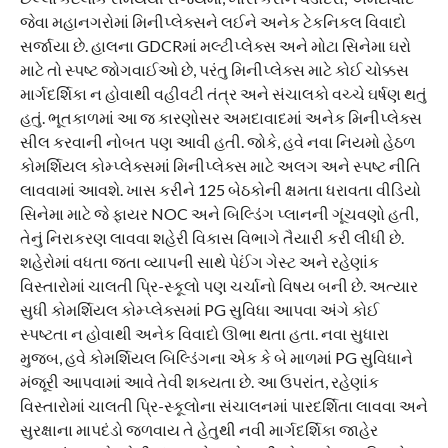
જેવા મહાનગરોમાં મિનીપ્લેક્સને લઈને અનેક ટેકનિકલ વિવાદો
સર્જાયા છે. હાલના GDCRમાં મલ્ટીપ્લેક્સ અને મોટા સિનેમા ઘરો
માટે તો સ્પષ્ટ જોગવાઈઓ છે, પરંતુ મિનીપ્લેક્સ માટે કોઈ ચોક્કસ
માર્ગદર્શિકા ન હોવાથી વહીવટી તંત્ર અને સંચાલકો વચ્ચે ઘર્ષણ થતું
હતું. ભૂતકાળમાં આ જ કારણોસર અમદાવાદમાં અનેક મિનીપ્લેક્સ
સીલ કરવાની નોબત પણ આવી હતી. જોકે, હવે નવા નિયમો હેઠળ
કોમર્શિયલ કોમ્પ્લેક્સમાં મિનીપ્લેક્સ માટે અલગ અને સ્પષ્ટ નીતિ
લાવવામાં આવશે. ખાસ કરીને 125 બેઠકોની ક્ષમતા ધરાવતા વીડિયો
સિનેમા માટે જે ફાયર NOC અને બિલ્ડિંગ પ્લાનની ગૂંચવણો હતી,
તેનું નિરાકરણ લાવવા શહેરી વિકાસ વિભાગે તૈયારી કરી લીધી છે.
શહેરોમાં વધતા જતા વ્યાપની સાથે પેઈંગ ગેસ્ટ અને રહેણાંક
વિસ્તારોમાં ચાલતી પ્રિ-સ્કૂલો પણ ચર્ચાનો વિષય બની છે. અત્યાર
સુધી કોમર્શિયલ કોમ્પ્લેક્સમાં PG સુવિધા આપવા અંગે કોઈ
સ્પષ્ટતા ન હોવાથી અનેક વિવાદો ઊભા થતા હતા. નવા સુધારા
મુજબ, હવે કોમર્શિયલ બિલ્ડિંગના એક કે બે માળમાં PG સુવિધાને
મંજૂરી આપવામાં આવે તેવી શક્યતા છે. આ ઉપરાંત, રહેણાંક
વિસ્તારોમાં ચાલતી પ્રિ-સ્કૂલોના સંચાલનમાં પારદર્શિતા લાવવા અને
સુરક્ષાના માપદંડો જળવાય તે હેતુથી નવી માર્ગદર્શિકા જાહેર