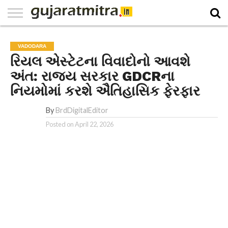
E-
PAPER
NATIONAL
WORLD
BUSINESS
SPORTS
GUJARAT
OPINION
MORE
VADODARA
રિયલ એસ્ટેટના વિવાદોનો આવશે
અંત: રાજ્ય સરકાર GDCRના
નિયમોમાં કરશે ઐતિહાસિક ફેરફાર​
By
BrdDigitalEditor
Posted on
April 22, 2026