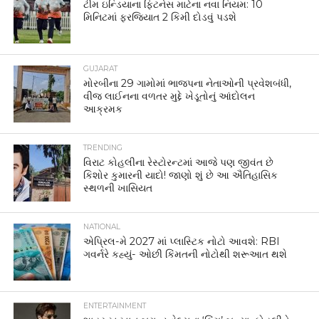
ટીમ ઇન્ડિયાના ફિટનેસ માટેના નવા નિયમ: 10
મિનિટમાં ફરજિયાત 2 કિમી દોડવું પડશે
GUJARAT
મોરબીના 29 ગામોમાં ભાજપના નેતાઓની પ્રવેશબંધી,
વીજ લાઈનના વળતર મુદ્દે ખેડૂતોનું આંદોલન
આક્રમક
TRENDING
વિરાટ કોહલીના રેસ્ટોરન્ટમાં આજે પણ જીવંત છે
કિશોર કુમારની યાદો! જાણો શું છે આ ઐતિહાસિક
સ્થળની ખાસિયત
NATIONAL
એપ્રિલ-મે 2027 માં પ્લાસ્ટિક નોટો આવશે: RBI
ગવર્નરે કહ્યું- ઓછી કિંમતની નોટોથી શરૂઆત થશે
ENTERTAINMENT