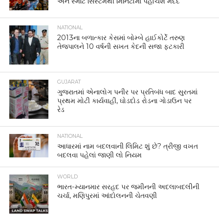
અને સ્માર્ટ સિસ્ટમથી મિનિટોમાં પહોંચશે મદદ
NATIONAL
2013ના બળાત્કાર કેસમાં બોમ્બે હાઈકોર્ટે તરુણ
તેજપાલને 10 વર્ષની સખત કેદની સજા ફટકારી
GUJARAT
ગુજરાતમાં એનાલોગ પનીર પર પ્રતિબંધ બાદ સુરતમાં
પ્રથમ મોટી કાર્યવાહી, ઘોડદોડ રોડના ગોડાઉન પર
રેડ
NATIONAL
આધારમાં નામ બદલવાની લિમિટ શું છે? ત્રીજી વખત
બદલવા પહેલાં જાણી લો નિયમ
WORLD
ભારત-મ્યાનમાર સરહદ પર જમીનની અદલાબદલીની
ચર્ચા, મણિપુરમાં આંદોલનની ચેતવણી