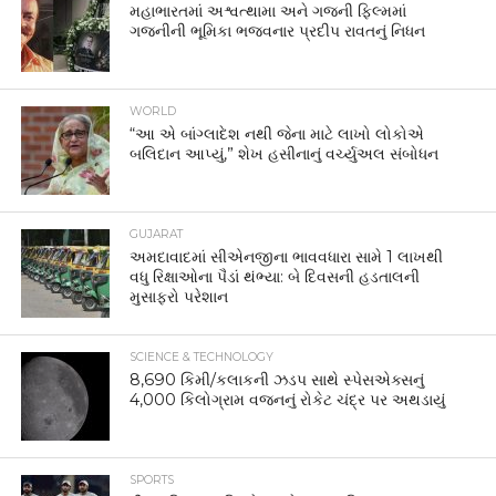
મહાભારતમાં અશ્વત્થામા અને ગજની ફિલ્મમાં
ગજનીની ભૂમિકા ભજવનાર પ્રદીપ રાવતનું નિધન
WORLD
“આ એ બાંગ્લાદેશ નથી જેના માટે લાખો લોકોએ
બલિદાન આપ્યું,” શેખ હસીનાનું વર્ચ્યુઅલ સંબોધન
GUJARAT
અમદાવાદમાં સીએનજીના ભાવવધારા સામે 1 લાખથી
વધુ રિક્ષાઓના પૈડાં થંભ્યા: બે દિવસની હડતાલની
મુસાફરો પરેશાન
SCIENCE & TECHNOLOGY
8,690 કિમી/કલાકની ઝડપ સાથે સ્પેસએક્સનું
4,000 કિલોગ્રામ વજનનું રોકેટ ચંદ્ર પર અથડાયું
SPORTS