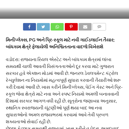
COMMENTS
મિનીપ્લેક્સ, PG અને પ્રિ-સ્કૂલ માટે નવી ગાઈડલાઈન તૈયાર;
બાંધકામ ક્ષેત્રે ફેલાયેલી અનિશ્ચિતતાના વાદળો વિખેરાશે
વડોદરા: રાજ્યના રિયલ એસ્ટેટ અને બાંધકામ ક્ષેત્રમાં લાંબા
સમયથી ચાલી આવતી વિસંગતતાઓને દૂર કરવા માટે ગુજરાત
સરકાર હવે એક્શન મોડમાં આવી છે. જનરલ ડેવલપમેન્ટ કંટ્રોલ
રેગ્યુલેશન ના નિયમોમાં મહત્વપૂર્ણ સુધારા કરવાની તૈયારીઓ શરૂ
કરી દેવામાં આવી છે. ખાસ કરીને મિનીપ્લેક્સ, પેઈંગ ગેસ્ટ અને પ્રિ-
સ્કૂલ જેવા ક્ષેત્રો માટે નવા અને સ્પષ્ટ નિયમો અમલી બનાવવાની
દિશામાં સરકાર આગળ વધી રહી છે. સૂત્રોના જણાવ્યા અનુસાર,
સ્થાનિક સ્વરાજ્યની ચૂંટણીઓ પૂર્ણ થયા બાદ આ નવા
સુધારાઓનો અમલ રાજ્યભરમાં કરવામાં આવે તેવી પ્રબળ
શક્યતાઓ સેવાઈ રહી છે.
છેલ્લા કેટલાક સમયથી રાજ્યમાં, ખાસ કરીને વડોદરા, અમદાવાદ