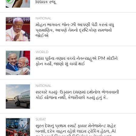
વિધેયક રજૂ
NATIONAL
મોહન ભાગવત: જેન-ઝી આપણી પેઢી કરતાં વધુ
પ્રામાણિક, આપણે તેમનો દ્રષ્ટિકોણ સમજવો
જોઈએ
WORLD
મધ્ય પૂર્વના તણાવ વચ્ચે નેતન્યાહૂએ PM મોદીને
ફોન કર્યો, જાણો શું ચર્ચા થઈ
NATIONAL
સરકારે કહ્યું- ઉડ્ડયન ઇંધણમાં ઇથેનોલ ભેળવવાની
કોઈ યોજના નથી, કેજરીવાલે કહ્યું હતું કે..
SURAT
સુરત દેશનું પ્રથમ સ્માર્ટ ફાયર મેનેજમેન્ટ શહેર
બનશે, દરેક વાહન રહેશે લાઇવ ટ્રેકિંગ હેઠળ, AI