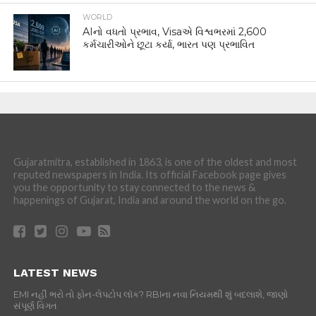
WORLD
AIનો વધતો પ્રભાવ, Visaએ વિશ્વભરમાં 2,600
કર્મચારીઓને છૂટા કર્યા, ભારત પણ પ્રભાવિત
Gujaratmitra, established in 1863, is one of the oldest and most
reputed newspapers in India. Its official Facebook page gives
you the opportunity to stay connected to the news &
happenings of Gujarat, India and around the world on the go.
LATEST NEWS
EMI નહીં ભરો તો ફોન-લેપટોપ લૉક? RBIના નવા નિયમથી શું બદલાશે, જાણો
સંપૂર્ણ વિગત