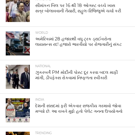
સીમાંકન બિલ પર 16 થી 18 ઓગસ્ટ વચ્ચે ખાસ
સત્ર બોલાવવાની તૈયારી, રાહુલ-રિજિજુએ ચર્ચા કરી
WORLD
અમેરિકામાં 28 હજારથી વધુ ટ્રક ડ્રાઈવરોના
લાયસન્સ રદ! હજારો ભારતીયો પર રોજગારીનું સંકટ
NATIONAL
ઝુકરબર્ગે PM મોદીની પોસ્ટ દૂર કરવા બદલ માફી
માંગી, ડીપફેક્સ રોકવામાં નિષ્ફળતા સ્વીકારી
INDIA
દેશની સંસદમાં ફરી એકવાર રાજકીય ગરમાવો જોવા
મળ્યો છે. આ વખતે મુદ્દો હતો પેલેટ ગનના ઉપયોગનો
TRENDING