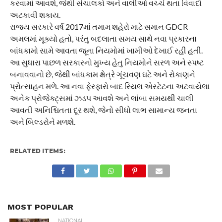
કરવામાં આવશે, જેથી સંચાલકો અને વાલીઓ વચ્ચે થતા વિવાદો
અટકાવી શકાય.
રાજ્ય સરકારે વર્ષ 2017માં તમામ શહેરો માટે સમાન GDCR
અમલમાં મૂક્યો હતો, પરંતુ બદલાતા સમય સાથે નવા પ્રકારના
બાંધકામો સામે આવતા જૂના નિયમોમાં ખામીઓ દેખાઈ રહી હતી.
આ સુધારા પાછળ સરકારનો મુખ્ય હેતુ નિયમોને સરળ અને સ્પષ્ટ
બનાવવાનો છે, જેથી બાંધકામ ક્ષેત્રે ગૂંચવણ ઘટે અને રોકાણને
પ્રોત્સાહન મળે. આ નવા ફેરફારો બાદ રિયલ એસ્ટેટના અટવાયેલા
અનેક પ્રોજેક્ટ્સમાં ઝડપ આવશે અને લાંબા સમયથી ચાલી
આવતી અનિશ્ચિતતા દૂર થશે, જેનો સીધો લાભ સામાન્ય જનતા
અને બિલ્ડરોને મળશે.
RELATED ITEMS:
MOST POPULAR
NATIONAL