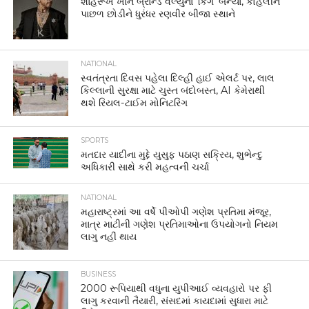
શાહરૂખ ખાન બ્રાન્ડ વેલ્યુના ‘કિંગ’ બન્યા, કોહલીને
પાછળ છોડીને ધુરંધર રણવીર બીજા સ્થાને
NATIONAL
સ્વતંત્રતા દિવસ પહેલા દિલ્હી હાઈ એલર્ટ પર, લાલ
કિલ્લાની સુરક્ષા માટે ચુસ્ત બંદોબસ્ત, AI કેમેરાથી
થશે રિયલ-ટાઈમ મોનિટરિંગ
SPORTS
મતદાર યાદીના મુદ્દે યુસુફ પઠાણ સક્રિય, શુભેન્દુ
અધિકારી સાથે કરી મહત્વની ચર્ચા
NATIONAL
મહારાષ્ટ્રમાં આ વર્ષે પીઓપી ગણેશ પ્રતિમા મંજૂર,
માત્ર માટીની ગણેશ પ્રતિમાઓના ઉપયોગનો નિયમ
લાગુ નહીં થાય
BUSINESS
2000 રૂપિયાથી વધુના યુપીઆઈ વ્યવહારો પર ફી
લાગુ કરવાની તૈયારી, સંસદમાં કાયદામાં સુધારા માટે