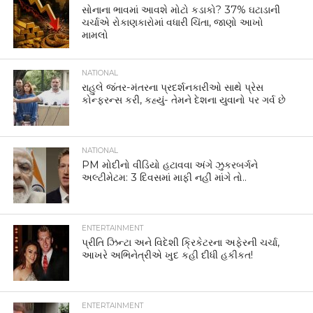
સોનાના ભાવમાં આવશે મોટો કડાકો? 37% ઘટાડાની
ચર્ચાએ રોકાણકારોમાં વધારી ચિંતા, જાણો આખો
મામલો
NATIONAL
રાહુલે જંતર-મંતરના પ્રદર્શનકારીઓ સાથે પ્રેસ
કોન્ફરન્સ કરી, કહ્યું- તેમને દેશના યુવાનો પર ગર્વ છે
NATIONAL
PM મોદીનો વીડિયો હટાવવા અંગે ઝુકરબર્ગને
અલ્ટીમેટમ: 3 દિવસમાં માફી નહીં માંગે તો..
ENTERTAINMENT
પ્રીતિ ઝિન્ટા અને વિદેશી ક્રિકેટરના અફેરની ચર્ચા,
આખરે અભિનેત્રીએ ખુદ કહી દીધી હકીકત!
ENTERTAINMENT