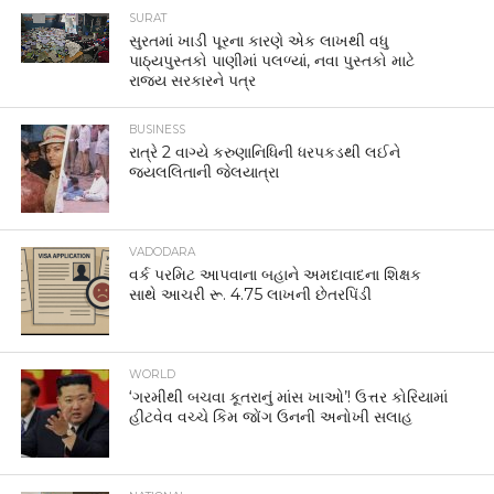
SURAT
સુરતમાં ખાડી પૂરના કારણે એક લાખથી વધુ
પાઠ્યપુસ્તકો પાણીમાં પલળ્યાં, નવા પુસ્તકો માટે
રાજ્ય સરકારને પત્ર
BUSINESS
રાત્રે 2 વાગ્યે કરુણાનિધિની ધરપકડથી લઈને
જયલલિતાની જેલયાત્રા
VADODARA
વર્ક પરમિટ આપવાના બહાને અમદાવાદના શિક્ષક
સાથે આચરી રૂ. 4.75 લાખની છેતરપિંડી
WORLD
‘ગરમીથી બચવા કૂતરાનું માંસ ખાઓ’! ઉત્તર કોરિયામાં
હીટવેવ વચ્ચે કિમ જોંગ ઉનની અનોખી સલાહ