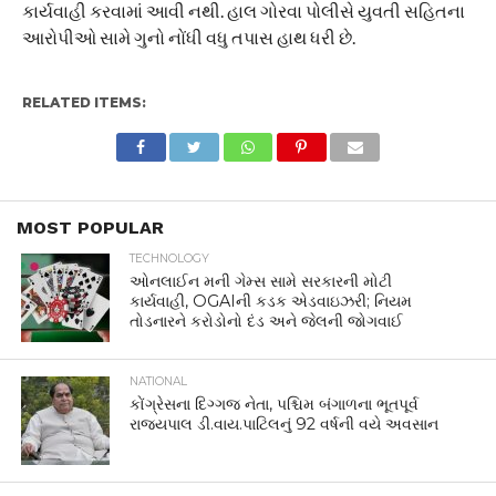
કાર્યવાહી કરવામાં આવી નથી. હાલ ગોરવા પોલીસે યુવતી સહિતના
આરોપીઓ સામે ગુનો નોંધી વધુ તપાસ હાથ ધરી છે.
RELATED ITEMS:
MOST POPULAR
TECHNOLOGY
ઓનલાઈન મની ગેમ્સ સામે સરકારની મોટી
કાર્યવાહી, OGAIની કડક એડવાઇઝરી; નિયમ
તોડનારને કરોડોનો દંડ અને જેલની જોગવાઈ
NATIONAL
કોંગ્રેસના દિગ્ગજ નેતા, પશ્ચિમ બંગાળના ભૂતપૂર્વ
રાજ્યપાલ ડી.વાય.પાટિલનું 92 વર્ષની વયે અવસાન