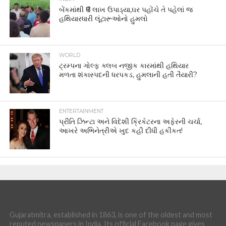
બેંકમાંથી ₹6 લાખ ઉપાડ્યા,ઘર પહોંચે તે પહેલાં જ
હથિયારધારી લૂંટારૂઓનો હુમલો
WORLD
ટ્રમ્પના ગોલ્ફ ક્લબ નજીક કારમાંથી હથિયાર
મળતા શંકાસ્પદની ધરપકડ, હુમલાની હતી તૈયારી?
ENTERTAINMENT
પ્રીતિ ઝિન્ટા અને વિદેશી ક્રિકેટરના અફેરની ચર્ચા,
આખરે અભિનેત્રીએ ખુદ કહી દીધી હકીકત!
Gujaratmitra, established in 1863, is one of the oldest and most
reputed newspapers in India. Its official Facebook page gives