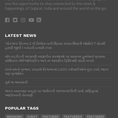
you the opportunity to stay connected to the news &
happenings of Gujarat, India and around the world on the go.
LATEST NEWS
‘લોકઅપ’ સિઝન 2 ની વિજેતા બની શ્રિયા કાલરા શિવાંગી જોશીને 7 વોટથી
હરાવી જીતી 1 કરોડની ઇનામી રકમ
વોલ સ્ટ્રીટની અગ્રણી નાણાકીય સંસ્થાઓ પર સાયબર હુમલાનો પ્રયાસ,
સોશિયલ એન્જિનિયરિંગ અને AI આધારિત ફિશિંગથી વધ્યો ખતરો
AIનો વધતો પ્રભાવ, Visaએ વિશ્વભરમાં 2,600 કર્મચારીઓને છૂટા કર્યા, ભારત
પણ પ્રભાવિત
તુમે જ આવવાની
ભારત-મ્યાનમાર સરહદ પર જમીનની અદલાબદલીની ચર્ચા, મણિપુરમાં
આંદોલનની ચેતવણી
POPULAR TAGS
BREAKING
SURAT
FEATURED
FEATURED3
FEATURED1