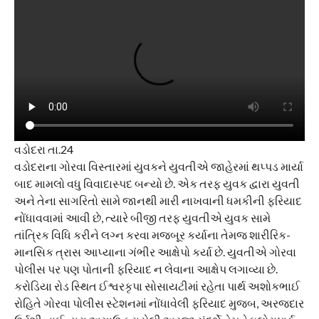
વડોદરા તા.24
વડોદરાના ગોરવા વિસ્તારમાં યુવકને યુવતીએ જાહેરમાં થપ્પડ માર્યા
બાદ મામલો વધુ વિવાદાસ્પદ બન્યો છે. એક તરફ યુવક દ્વારા યુવતી
અને તેના સાગરિતો સામે જાનથી મારી નાખવાની ધમકીની ફરિયાદ
નોંધાવવામાં આવી છે, ત્યારે બીજી તરફ યુવતીએ યુવક સામે
તાંત્રિક વિધિ કરીને લગ્ન કરવા મજબૂર કર્યાના તેમજ શારીરિક-
માનસિક ત્રાસ આપ્યાના ગંભીર આક્ષેપો કર્યા છે. યુવતીએ ગોરવા
પોલીસ પર પણ પોતાની ફરિયાદ ન લેવાના આક્ષેપ લગાવ્યા છે.
કરોડિયા રોડ સ્થિત ઈશ્વરકૃપા સોસાયટીમાં રહેતા પાર્થ અશોકભાઈ
રોહિતે ગોરવા પોલીસ સ્ટેશનમાં નોંધાવેલી ફરિયાદ મુજબ, અરજદાર