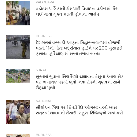
VADODARA
વડોદરા પાલિકાની ઢોર પાર્ટી વિવાદના વંટોળમાં: પૈસા
લઈ ગાયો મુક્ત કરાતી હોવાના આક્ષેપ
BUSINESS
દેશભરમાં વરસાદી આફત, બિહાર-બંગાળમાં વીજળી
પડતાં 11નાં મોત; બદ્રીનાથ હાઈવે પર 200 મુસાફરો
ફસાયા, હરિયાણામાં રસ્તા તળાવ બન્યા
SURAT
સુરતમાં ભુવાનો સિલસિલો યથાવત, વેસુના કેનાલ રોડ
પર અચાનક પડ્યો ભુવો, નવા રોડની ગુણવત્તા સામે
ઉઠ્યા પ્રશ્નો
NATIONAL
સીમાંકન બિલ પર 16 થી 18 ઓગસ્ટ વચ્ચે ખાસ
સત્ર બોલાવવાની તૈયારી, રાહુલ-રિજિજુએ ચર્ચા કરી
BUSINESS