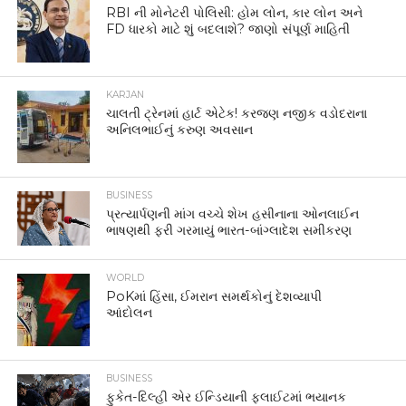
RBI ની મોનેટરી પોલિસી: હોમ લોન, કાર લોન અને
FD ધારકો માટે શું બદલાશે? જાણો સંપૂર્ણ માહિતી
KARJAN
ચાલતી ટ્રેનમાં હાર્ટ એટેક! કરજણ નજીક વડોદરાના
અનિલભાઈનું કરુણ અવસાન
BUSINESS
પ્રત્યાર્પણની માંગ વચ્ચે શેખ હસીનાના ઓનલાઈન
ભાષણથી ફરી ગરમાયું ભારત-બાંગ્લાદેશ સમીકરણ
WORLD
PoKમાં હિંસા, ઈમરાન સમર્થકોનું દેશવ્યાપી
આંદોલન
BUSINESS
ફુકેત-દિલ્હી એર ઈન્ડિયાની ફ્લાઈટમાં ભયાનક