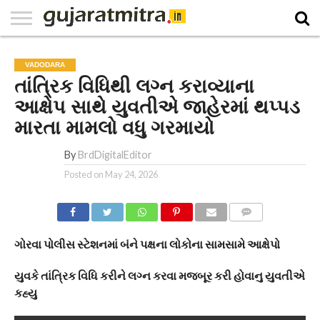
E-
PAPER
NATIONAL
WORLD
BUSINESS
SPORTS
GUJARAT
OPINION
MORE
VADODARA
તાંત્રિક વિધિથી લગ્ન કરાવ્યાના
આક્ષેપ સાથે યુવતીએ જાહેરમાં થપ્પડ
મારતા મામલો વધુ ગરમાયો
By
BrdDigitalEditor
Posted on
May 24, 2026
COMMENTS
ગોરવા પોલીસ સ્ટેશનમાં બંને પક્ષના લોકોના સામસામે આક્ષેપો
યુવકે તાંત્રિક વિધિ કરીને લગ્ન કરવા મજબૂર કરી હોવાનુ યુવતીએ
કહ્યુ