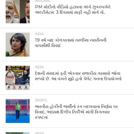
NATIONAL
PM મોદીનો વીડિયો હટાવવા અંગે ઝુકરબર્ગને
અલ્ટીમેટમ: 3 દિવસમાં માફી નહીં માંગે તો..
INDIA
19 વર્ષ બાદ કોલકાતામાં તસ્લીમા નસરીનની
વાપસીથી વિવાદ
INDIA
દેશની સંસદમાં ફરી એકવાર રાજકીય ગરમાવો જોવા
મળ્યો છે. આ વખતે મુદ્દો હતો પેલેટ ગનના ઉપયોગનો
SPORTS
ભારતીય હોકીની જર્સીનો રંગ બદલવાના નિર્ણય પર
વિવાદ, અધ્યક્ષ દિલીપ તિર્કીએ માંગી વિગતવાર
સ્પષ્ટતા
INDIA