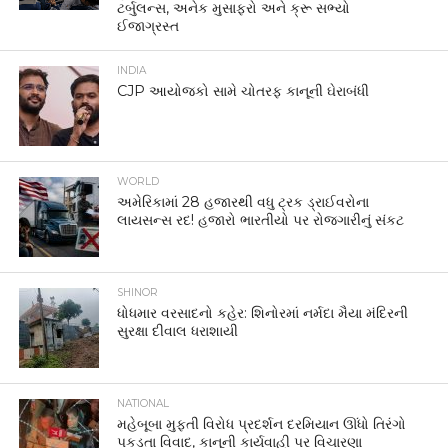
ટર્બુલન્સ, અનેક મુસાફરો અને ક્રૂ સભ્યો
ઈજાગ્રસ્ત
INDIA
CJP આયોજકો સામે ચોતરફ કાનૂની ઘેરાબંધી
WORLD
અમેરિકામાં 28 હજારથી વધુ ટ્રક ડ્રાઈવરોના
લાયસન્સ રદ! હજારો ભારતીયો પર રોજગારીનું સંકટ
SHINOR
ધોધમાર વરસાદનો કહેર: શિનોરમાં નર્મદા મૈયા મંદિરની
સુરક્ષા દીવાલ ધરાશાયી
NATIONAL
મહેબૂબા મુફ્તી વિરોધ પ્રદર્શન દરમિયાન ઊંધો તિરંગો
પકડતા વિવાદ, કાનૂની કાર્યવાહી પર વિચારણા