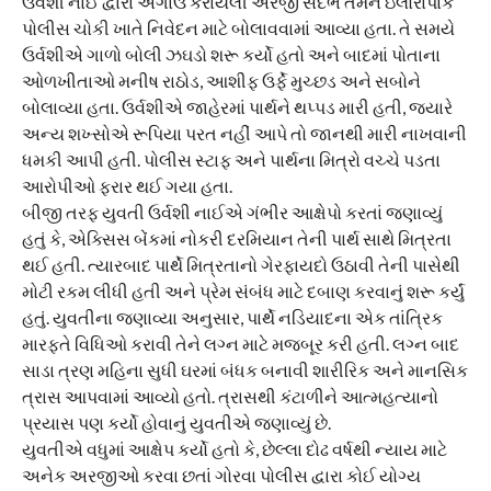
ઉર્વશી નાઈ દ્વારા અગાઉ કરાયેલી અરજી સંદર્ભે તેમને ઇલોરાપાર્ક
પોલીસ ચોકી ખાતે નિવેદન માટે બોલાવવામાં આવ્યા હતા. તે સમયે
ઉર્વશીએ ગાળો બોલી ઝઘડો શરૂ કર્યો હતો અને બાદમાં પોતાના
ઓળખીતાઓ મનીષ રાઠોડ, આશીફ ઉર્ફે મુચ્છડ અને સબોને
બોલાવ્યા હતા. ઉર્વશીએ જાહેરમાં પાર્થને થપ્પડ મારી હતી, જ્યારે
અન્ય શખ્સોએ રૂપિયા પરત નહીં આપે તો જાનથી મારી નાખવાની
ધમકી આપી હતી. પોલીસ સ્ટાફ અને પાર્થના મિત્રો વચ્ચે પડતા
આરોપીઓ ફરાર થઈ ગયા હતા.
બીજી તરફ યુવતી ઉર્વશી નાઈએ ગંભીર આક્ષેપો કરતાં જણાવ્યું
હતું કે, એક્સિસ બેંકમાં નોકરી દરમિયાન તેની પાર્થ સાથે મિત્રતા
થઈ હતી. ત્યારબાદ પાર્થે મિત્રતાનો ગેરફાયદો ઉઠાવી તેની પાસેથી
મોટી રકમ લીધી હતી અને પ્રેમ સંબંધ માટે દબાણ કરવાનું શરૂ કર્યું
હતું. યુવતીના જણાવ્યા અનુસાર, પાર્થે નડિયાદના એક તાંત્રિક
મારફતે વિધિઓ કરાવી તેને લગ્ન માટે મજબૂર કરી હતી. લગ્ન બાદ
સાડા ત્રણ મહિના સુધી ઘરમાં બંધક બનાવી શારીરિક અને માનસિક
ત્રાસ આપવામાં આવ્યો હતો. ત્રાસથી કંટાળીને આત્મહત્યાનો
પ્રયાસ પણ કર્યો હોવાનું યુવતીએ જણાવ્યું છે.
યુવતીએ વધુમાં આક્ષેપ કર્યો હતો કે, છેલ્લા દોઢ વર્ષથી ન્યાય માટે
અનેક અરજીઓ કરવા છતાં ગોરવા પોલીસ દ્વારા કોઈ યોગ્ય