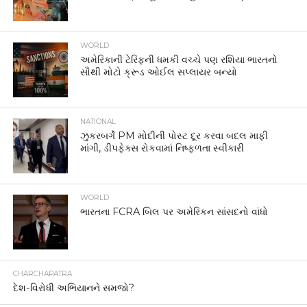
WORLD
અમેરિકાની ટેરિફની ધમકી વચ્ચે પણ રશિયા ભારતનો
સૌથી મોટો ક્રૂડ ઓઈલ સપ્લાયર બન્યો
NATIONAL
ઝુકરબર્ગે PM મોદીની પોસ્ટ દૂર કરવા બદલ માફી
માંગી, ડીપફેક્સ રોકવામાં નિષ્ફળતા સ્વીકારી
WORLD
ભારતના FCRA બિલ પર અમેરિકન સાંસદનો વાંધો
CHARCHAPATRA
દેશ-વિરોધી અભિયાનને સમજો?