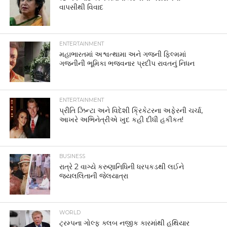
વાપસીથી વિવાદ
ENTERTAINMENT
મહાભારતમાં અશ્વત્થામા અને ગજની ફિલ્મમાં
ગજનીની ભૂમિકા ભજવનાર પ્રદીપ રાવતનું નિધન
ENTERTAINMENT
પ્રીતિ ઝિન્ટા અને વિદેશી ક્રિકેટરના અફેરની ચર્ચા,
આખરે અભિનેત્રીએ ખુદ કહી દીધી હકીકત!
BUSINESS
રાત્રે 2 વાગ્યે કરુણાનિધિની ધરપકડથી લઈને
જયલલિતાની જેલયાત્રા
WORLD
ટ્રમ્પના ગોલ્ફ ક્લબ નજીક કારમાંથી હથિયાર