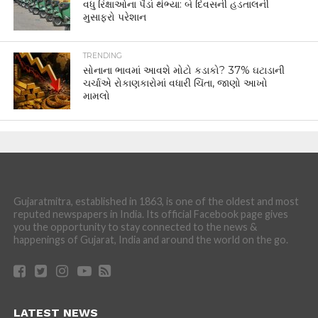
વધુ રિક્ષાઓના પૈડાં થંભ્યા: બે દિવસની હડતાલની
મુસાફરો પરેશાન
TRENDING
સોનાના ભાવમાં આવશે મોટો કડાકો? 37% ઘટાડાની
ચર્ચાએ રોકાણકારોમાં વધારી ચિંતા, જાણો આખો
મામલો
Gujaratmitra, established in 1863, is one of the oldest and most
reputed newspapers in India. Its official Facebook page gives
you the opportunity to stay connected to the news &
happenings of Gujarat, India and around the world on the go.
LATEST NEWS