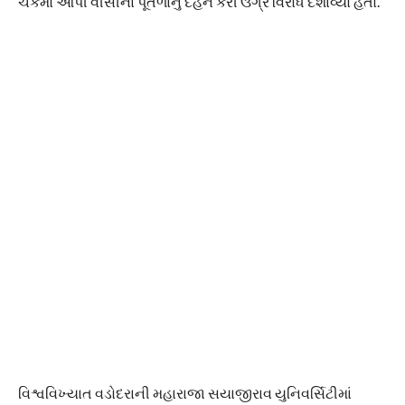
ચકમો આપી વીસીના પૂતળાનું દહન કરી ઉગ્ર વિરોધ દર્શાવ્યો હતો.
વિશ્વવિખ્યાત વડોદરાની મહારાજા સયાજીરાવ યુનિવર્સિટીમાં