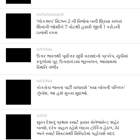
ENTERTAINMENT
‘લોકઅપ’ સિઝન 2 ની વિજેતા બની શ્રિયા કાલરા
શિવાંગી જોશીને 7 વોટથી હરાવી જીતી 1 કરોડની
ઇનામી રકમ
NATIONAL
ઉત્તર ભારતથી પૂર્વોત્તર સુધી વરસાદનો પ્રકોપ, યુપીમાં
સ્કૂલોમાં પૂર, ઉત્તરાખંડમાં ભૂસ્ખલન, આસામમાં
સ્થિતિ ગંભીર
NATIONAL
કોકરોચ જનતા પાર્ટી ચલાવશે ‘ક્યા બોલતી પબ્લિક’
ઝુંબેશ, આ હશે મુખ્ય મુદ્દાઓ..
SURAT
સુરત દેશનું પ્રથમ સ્માર્ટ ફાયર મેનેજમેન્ટ શહેર
બનશે, દરેક વાહન રહેશે લાઇવ ટ્રેકિંગ હેઠળ, AI
અને સ્માર્ટ સિસ્ટમથી મિનિટોમાં પહોંચશે મદદ