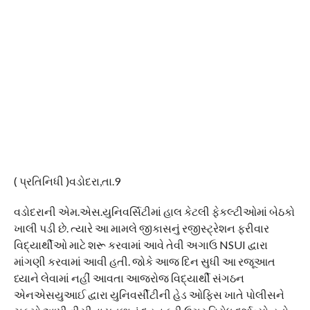
( પ્રતિનિધી )વડોદરા,તા.9
વડોદરાની એમ.એસ.યુનિવર્સિટીમાં હાલ કેટલી ફેકલ્ટીઓમાં બેઠકો
ખાલી પડી છે. ત્યારે આ મામલે જીકાસનું રજીસ્ટ્રેશન ફરીવાર
વિદ્યાર્થીઓ માટે શરૂ કરવામાં આવે તેવી અગાઉ NSUI દ્વારા
માંગણી કરવામાં આવી હતી. જોકે આજ દિન સુધી આ રજૂઆત
ધ્યાને લેવામાં નહીં આવતા આજરોજ વિદ્યાર્થી સંગઠન
એનએસયુઆઈ દ્વારા યુનિવર્સીટીની હેડ ઓફિસ ખાતે પોલીસને