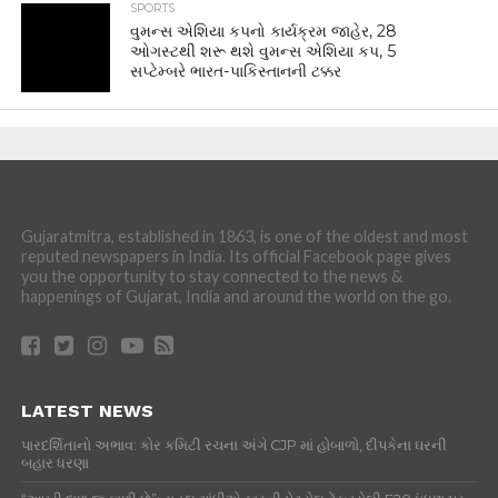
SPORTS
વુમન્સ એશિયા કપનો કાર્યક્રમ જાહેર, 28
ઓગસ્ટથી શરૂ થશે વુમન્સ એશિયા કપ, 5
સપ્ટેમ્બરે ભારત-પાકિસ્તાનની ટક્કર
Gujaratmitra, established in 1863, is one of the oldest and most
reputed newspapers in India. Its official Facebook page gives
you the opportunity to stay connected to the news &
happenings of Gujarat, India and around the world on the go.
LATEST NEWS
પારદર્શિતાનો અભાવ: કોર કમિટી રચના અંગે CJP માં હોબાળો, દીપકેના ઘરની
બહાર ધરણા