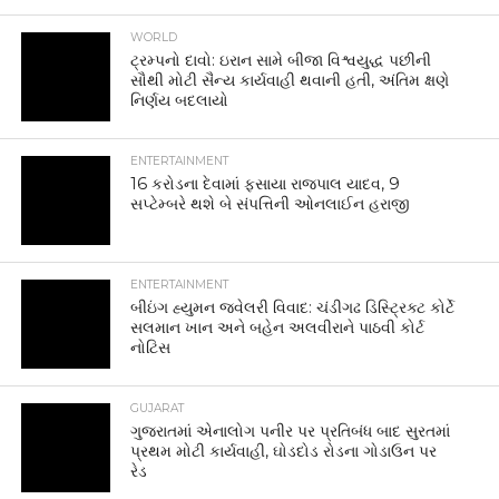
WORLD
ટ્રમ્પનો દાવો: ઇરાન સામે બીજા વિશ્વયુદ્ધ પછીની
સૌથી મોટી સૈન્ય કાર્યવાહી થવાની હતી, અંતિમ ક્ષણે
નિર્ણય બદલાયો
ENTERTAINMENT
16 કરોડના દેવામાં ફસાયા રાજપાલ યાદવ, 9
સપ્ટેમ્બરે થશે બે સંપત્તિની ઓનલાઈન હરાજી
ENTERTAINMENT
બીઇંગ હ્યુમન જ્વેલરી વિવાદ: ચંડીગઢ ડિસ્ટ્રિક્ટ કોર્ટે
સલમાન ખાન અને બહેન અલવીરાને પાઠવી કોર્ટ
નોટિસ
GUJARAT
ગુજરાતમાં એનાલોગ પનીર પર પ્રતિબંધ બાદ સુરતમાં
પ્રથમ મોટી કાર્યવાહી, ઘોડદોડ રોડના ગોડાઉન પર
રેડ