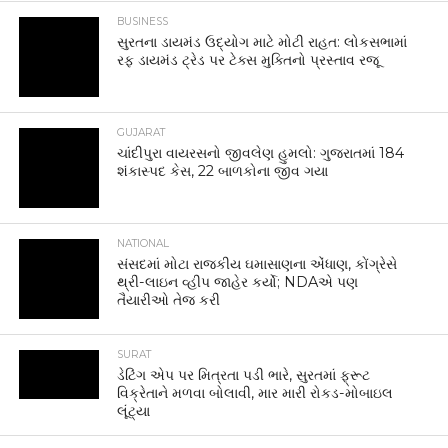
BUSINESS
સુરતના ડાયમંડ ઉદ્યોગ માટે મોટી રાહત: લોકસભામાં
રફ ડાયમંડ ટ્રેડ પર ટેક્સ મુક્તિનો પ્રસ્તાવ રજૂ
GUJARAT
ચાંદીપુરા વાયરસનો જીવલેણ હુમલો: ગુજરાતમાં 184
શંકાસ્પદ કેસ, 22 બાળકોના જીવ ગયા
NATIONAL
સંસદમાં મોટા રાજકીય ઘમાસાણના એંધાણ, કોંગ્રેસે
થ્રી-લાઇન વ્હીપ જાહેર કર્યો; NDAએ પણ
તૈયારીઓ તેજ કરી
SURAT
ડેટિંગ એપ પર મિત્રતા પડી ભારે, સુરતમાં ફ્રૂટ
વિક્રેતાને મળવા બોલાવી, માર મારી રોકડ-મોબાઇલ
લૂંટ્યા