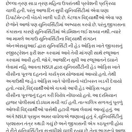
છેલ્લા ત્રણ સાડા ત્રણ મહિના ઉપરાંતથી પ્રવેશની પ્રક્રિયા
ચાલી હતી. પરંતુ આજ દિન સુધી યુનિવર્સિટીમાં એવા ઘણા
ડિપાર્ટમેન્ટની બેઠકો ખાલી પડી છે. કેટલાક વિદ્યાર્થીઓ એવા પણ
છે જેને આજે પણ યુનિવર્સિટીમાં અભ્યાસ કરવો છે. પરંતુ,જીકાસના
કંકાસના કારણે યુનિવર્સિટીમાં એડમિશન લઈ શક્યા નથી. ત્યારે
આ મામલે અગાઉ યુનિવર્સિટીના વિદ્યાર્થી સંગઠન
એનએસયુઆઈ દ્વારા યુનિવર્સિટી ની હેડ ઓફિસ ખાતે જીકાસનું
રજીસ્ટ્રેશન ફરી શરૂ કરવામાં આવે તેવી માંગણી સાથે રજૂઆત
કરવામાં આવી હતી. જોકે, આજદિન સુધી આ રજૂઆતને ધ્યાને
લેવામાં નહિ આવતા NSUI દ્વારા યુનિવર્સીટીની હેડ ઓફિસ ખાતે
વીસીના પૂતળા દહનનો કાર્યક્રમ યોજવામાં આવ્યો હતો. તેથી
અગાઉથી જ હેડ ઓફિસ ખાતે પોલીસનો બંદોબસ્ત ખડકી દેવાયો
હતો. ત્યારે, વિદ્યાર્થીઓએ ચકમો આપી હેડ ઓફિસ બહાર
વીસીના પૂતળાનું દહન કરી વિરોધ નોંધાવ્યો હતો. આ દરમિયાન
હાજર પોલીસમાં દોડધામ મચી ગઈ હતી. તાત્કાલિક સળગતું પૂતળું
ઓલવી વિદ્યાર્થીઓ પાસેથી હટાવી જમા લેવામાં આવ્યું હતું. આ
અંગે NSUI પ્રમુખ અમર વાઘેલાએ જણાવ્યું હતું કે, યુનિવર્સિટીનું
પ્રશાસન તંત્ર કથડી ગયું છે અને જીકાસની એક કઠપૂતળી હોય
તે રીતે યુનિવર્સિટીના સત્તાધીશો ચાલી રહ્યા છે, તેના ભાગરૂપે આજ