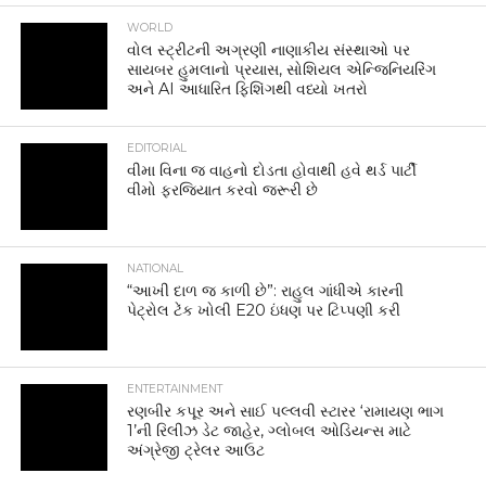
WORLD
વોલ સ્ટ્રીટની અગ્રણી નાણાકીય સંસ્થાઓ પર
સાયબર હુમલાનો પ્રયાસ, સોશિયલ એન્જિનિયરિંગ
અને AI આધારિત ફિશિંગથી વધ્યો ખતરો
EDITORIAL
વીમા વિના જ વાહનો દોડતા હોવાથી હવે થર્ડ પાર્ટી
વીમો ફરજિયાત કરવો જરૂરી છે
NATIONAL
“આખી દાળ જ કાળી છે”: રાહુલ ગાંધીએ કારની
પેટ્રોલ ટેંક ખોલી E20 ઇંધણ પર ટિપ્પણી કરી
ENTERTAINMENT
રણબીર કપૂર અને સાઈ પલ્લવી સ્ટારર ‘રામાયણ ભાગ
1’ની રિલીઝ ડેટ જાહેર, ગ્લોબલ ઓડિયન્સ માટે
અંગ્રેજી ટ્રેલર આઉટ