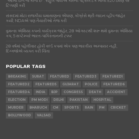
“આખી દાળ જ કાળી છે”: રાહુલ ગાંધીએ કારની પેટ્રોલ ટેંક ખોલી E20 ઇંધણ પર
ટિપ્પણી કરી
સંસદમાં મોટા રાજકીય ઘમાસાણના એંધાણ, કોંગ્રેસે થ્રી-લાઇન વ્હીપ જાહેર
કર્યો; NDAએ પણ તૈયારીઓ તેજ કરી
વુમન્સ એશિયા કપનો કાર્યક્રમ જાહેર, 28 ઓગસ્ટથી શરૂ થશે વુમન્સ એશિયા
કપ, 5 સપ્ટેમ્બરે ભારત-પાકિસ્તાનની ટક્કર
28 વર્ષમાં પહેલીવાર હોકી વર્લ્ડ કપમાં એક પણ ભારતીય અમ્પાયર નહીં,
દિગ્ગજોએ વ્યક્ત કરી ચિંતા
POPULAR TAGS
BREAKING
SURAT
FEATURED
FEATURED3
FEATURED1
FEATURED2
FEATURED5
GUJARAT
POLICE
FEATURED6
FEATURED4
INDIA
BJP
CONGRESS
DEATH
ACCIDENT
ELECTION
PM MODI
DELHI
PAKISTAN
HOSPITAL
MURDER
BHARUCH
CM
SPORTS
RAIN
PM
CRICKET
BOLLYWOOD
VALSAD