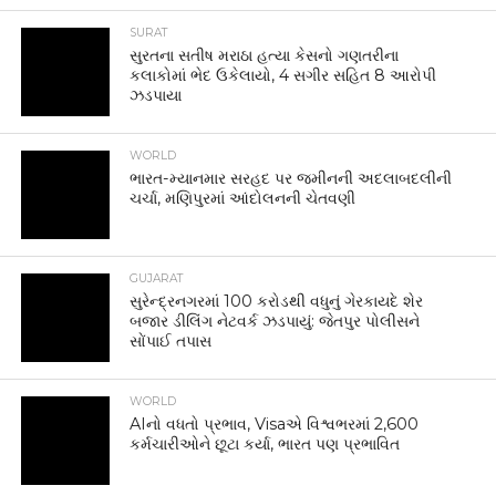
SURAT
સુરતના સતીષ મરાઠા હત્યા કેસનો ગણતરીના
કલાકોમાં ભેદ ઉકેલાયો, 4 સગીર સહિત 8 આરોપી
ઝડપાયા
WORLD
ભારત-મ્યાનમાર સરહદ પર જમીનની અદલાબદલીની
ચર્ચા, મણિપુરમાં આંદોલનની ચેતવણી
GUJARAT
સુરેન્દ્રનગરમાં 100 કરોડથી વધુનું ગેરકાયદે શેર
બજાર ડીલિંગ નેટવર્ક ઝડપાયું: જેતપુર પોલીસને
સોંપાઈ તપાસ
WORLD
AIનો વધતો પ્રભાવ, Visaએ વિશ્વભરમાં 2,600
કર્મચારીઓને છૂટા કર્યા, ભારત પણ પ્રભાવિત