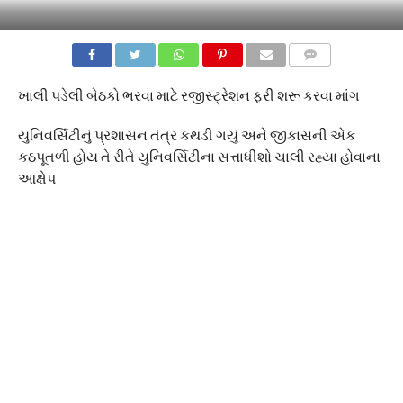
COMMENTS
ખાલી પડેલી બેઠકો ભરવા માટે રજીસ્ટ્રેશન ફરી શરૂ કરવા માંગ
યુનિવર્સિટીનું પ્રશાસન તંત્ર કથડી ગયું અને જીકાસની એક
કઠપૂતળી હોય તે રીતે યુનિવર્સિટીના સત્તાધીશો ચાલી રહ્યા હોવાના
આક્ષેપ