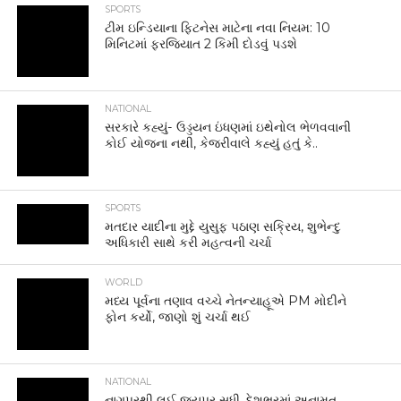
SPORTS
ટીમ ઇન્ડિયાના ફિટનેસ માટેના નવા નિયમ: 10
મિનિટમાં ફરજિયાત 2 કિમી દોડવું પડશે
NATIONAL
સરકારે કહ્યું- ઉડ્ડયન ઇંધણમાં ઇથેનોલ ભેળવવાની
કોઈ યોજના નથી, કેજરીવાલે કહ્યું હતું કે..
SPORTS
મતદાર યાદીના મુદ્દે યુસુફ પઠાણ સક્રિય, શુભેન્દુ
અધિકારી સાથે કરી મહત્વની ચર્ચા
WORLD
મધ્ય પૂર્વના તણાવ વચ્ચે નેતન્યાહૂએ PM મોદીને
ફોન કર્યો, જાણો શું ચર્ચા થઈ
NATIONAL
નાગપુરથી લઈ જયપુર સુધી, દેશભરમાં અનામત