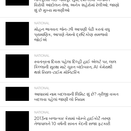
વિરોધી આંદોલન તેજ, અનેક શહેરોમાં રેલીઓ; જાણો
શું છે મુખ્ય માગણીઓ
NATIONAL
મોહન ભાગવત: જેન-ઝી આપણી પેઢી કરતાં વધુ
પ્રામાણિક, આપણે તેમનો દ્રષ્ટિકોણ સમજવો
જોઈએ
NATIONAL
સ્વતંત્રતા દિવસ પહેલા દિલ્હી હાઈ એલર્ટ પર, લાલ
કિલ્લાની સુરક્ષા માટે ચુસ્ત બંદોબસ્ત, AI કેમેરાથી
થશે રિયલ-ટાઈમ મોનિટરિંગ
NATIONAL
આધારમાં નામ બદલવાની લિમિટ શું છે? ત્રીજી વખત
બદલવા પહેલાં જાણી લો નિયમ
NATIONAL
2013ના બળાત્કાર કેસમાં બોમ્બે હાઈકોર્ટે તરુણ
તેજપાલને 10 વર્ષની સખત કેદની સજા ફટકારી