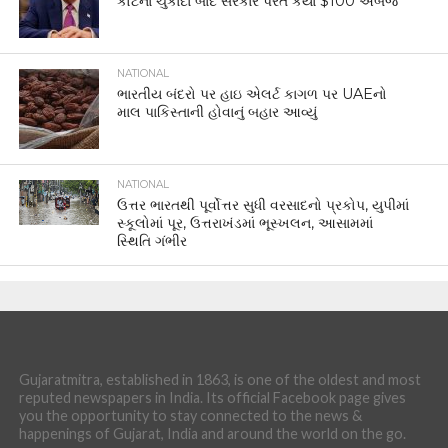
કોર્ટના ચુકાદા બાદ સરકારે પરત કર્યા $100 અબજ
NATIONAL
ભારતીય બંદરો પર હાઇ એલર્ટ કાગળ પર UAEનો
માલ પાકિસ્તાની હોવાનું બહાર આવ્યું
NATIONAL
ઉત્તર ભારતથી પૂર્વોત્તર સુધી વરસાદનો પ્રકોપ, યુપીમાં
સ્કૂલોમાં પૂર, ઉત્તરાખંડમાં ભૂસ્ખલન, આસામમાં
સ્થિતિ ગંભીર
Gujaratmitra, established in 1863, is one of the oldest and most
reputed newspapers in India. Its official Facebook page gives
you the opportunity to stay connected to the news &
happenings of Gujarat, India and around the world on the go.