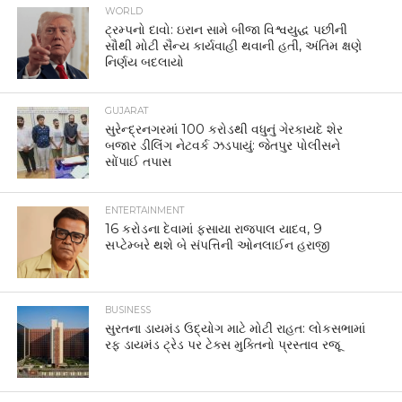
WORLD
ટ્રમ્પનો દાવો: ઇરાન સામે બીજા વિશ્વયુદ્ધ પછીની
સૌથી મોટી સૈન્ય કાર્યવાહી થવાની હતી, અંતિમ ક્ષણે
નિર્ણય બદલાયો
GUJARAT
સુરેન્દ્રનગરમાં 100 કરોડથી વધુનું ગેરકાયદે શેર
બજાર ડીલિંગ નેટવર્ક ઝડપાયું: જેતપુર પોલીસને
સોંપાઈ તપાસ
ENTERTAINMENT
16 કરોડના દેવામાં ફસાયા રાજપાલ યાદવ, 9
સપ્ટેમ્બરે થશે બે સંપત્તિની ઓનલાઈન હરાજી
BUSINESS
સુરતના ડાયમંડ ઉદ્યોગ માટે મોટી રાહત: લોકસભામાં
રફ ડાયમંડ ટ્રેડ પર ટેક્સ મુક્તિનો પ્રસ્તાવ રજૂ