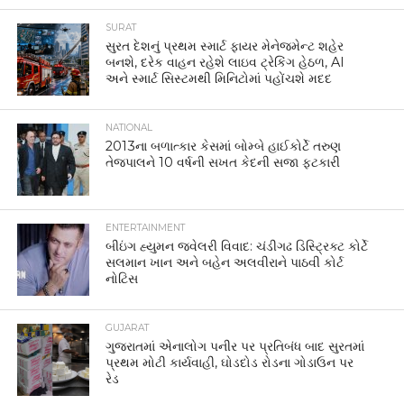
SURAT
સુરત દેશનું પ્રથમ સ્માર્ટ ફાયર મેનેજમેન્ટ શહેર
બનશે, દરેક વાહન રહેશે લાઇવ ટ્રેકિંગ હેઠળ, AI
અને સ્માર્ટ સિસ્ટમથી મિનિટોમાં પહોંચશે મદદ
NATIONAL
2013ના બળાત્કાર કેસમાં બોમ્બે હાઈકોર્ટે તરુણ
તેજપાલને 10 વર્ષની સખત કેદની સજા ફટકારી
ENTERTAINMENT
બીઇંગ હ્યુમન જ્વેલરી વિવાદ: ચંડીગઢ ડિસ્ટ્રિક્ટ કોર્ટે
સલમાન ખાન અને બહેન અલવીરાને પાઠવી કોર્ટ
નોટિસ
GUJARAT
ગુજરાતમાં એનાલોગ પનીર પર પ્રતિબંધ બાદ સુરતમાં
પ્રથમ મોટી કાર્યવાહી, ઘોડદોડ રોડના ગોડાઉન પર
રેડ