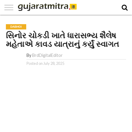
E-
PAPER
NATIONAL
WORLD
BUSINESS
SPORTS
GUJARAT
OPINION
MORE
DABHOI
સિનોર ચોકડી ખાતે ધારાસભ્ય શૈલેષ
મહેતાએ કાવડ યાત્રાનું કર્યું સ્વાગત
By
BrdDigitalEditor
Posted on
July 28, 2025