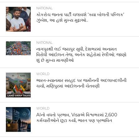
NATIONAL
કોકરોચ જનતા પાર્ટી ચલાવશે ‘ક્યા બોલતી પબ્લિક’
ઝુંબેશ, આ હશે મુખ્ય મુદ્દાઓ..
NATIONAL
નાગપુરથી લઈ જયપુર સુધી, દેશભરમાં અનામત
વિરોધી આંદોલન તેજ, અનેક શહેરોમાં રેલીઓ; જાણો
શું છે મુખ્ય માગણીઓ
WORLD
ભારત-મ્યાનમાર સરહદ પર જમીનની અદલાબદલીની
ચર્ચા, મણિપુરમાં આંદોલનની ચેતવણી
WORLD
AIનો વધતો પ્રભાવ, Visaએ વિશ્વભરમાં 2,600
કર્મચારીઓને છૂટા કર્યા, ભારત પણ પ્રભાવિત