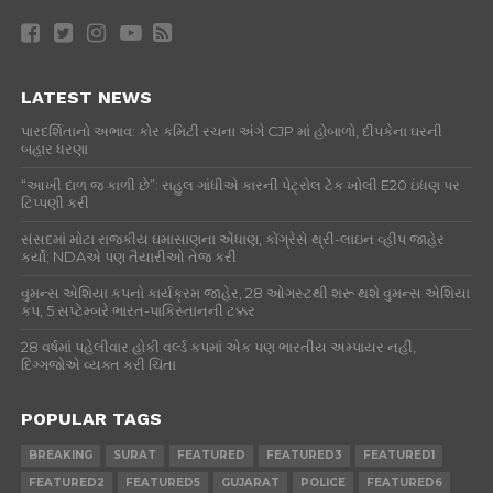
LATEST NEWS
પારદર્શિતાનો અભાવ: કોર કમિટી રચના અંગે CJP માં હોબાળો, દીપકેના ઘરની
બહાર ધરણા
“આખી દાળ જ કાળી છે”: રાહુલ ગાંધીએ કારની પેટ્રોલ ટેંક ખોલી E20 ઇંધણ પર
ટિપ્પણી કરી
સંસદમાં મોટા રાજકીય ઘમાસાણના એંધાણ, કોંગ્રેસે થ્રી-લાઇન વ્હીપ જાહેર
કર્યો; NDAએ પણ તૈયારીઓ તેજ કરી
વુમન્સ એશિયા કપનો કાર્યક્રમ જાહેર, 28 ઓગસ્ટથી શરૂ થશે વુમન્સ એશિયા
કપ, 5 સપ્ટેમ્બરે ભારત-પાકિસ્તાનની ટક્કર
28 વર્ષમાં પહેલીવાર હોકી વર્લ્ડ કપમાં એક પણ ભારતીય અમ્પાયર નહીં,
દિગ્ગજોએ વ્યક્ત કરી ચિંતા
POPULAR TAGS
BREAKING
SURAT
FEATURED
FEATURED3
FEATURED1
FEATURED2
FEATURED5
GUJARAT
POLICE
FEATURED6