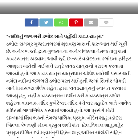
COMMENTS
*
નર્મદાનું જળ ભરી ડભોઇ ખાતે પહોંચી કાવડ યાત્રા*
ડભોઇ: સમગ્ર ગુજરાતભરમાં શ્રાવણ માસની શરૂઆત થઈ ચૂકી
છે. અનેક ભક્તો દ્વારા ગુજરાતના અનેક જિલ્લા તેમજ તાલુકામાં
કાવડયાત્રા કાઢવામાં આવી રહી છે ત્યારે વડોદરાના ડભોઇના હરિહર
આશ્રમ ખાતેથી ગઈકાલે રાત્રે કાવડ યાત્રાનો પ્રારંભ કરવામાં
આવ્યો હતો. આ કાવડ યાત્રા યાત્રાધામ ચાંદોદ ખાતેથી પસાર થતી
નર્મદા નદીના જળભરી ડભોઇ પરત થઈ હતી જ્યાં સિનોર ચોકડી
ખાતે ધારાસભ્ય શૈલેષ મહેતા દ્વારા કાવડયાત્રાનું સ્વાગત કરવામાં
આવ્યું હતું. નહીં કાવડયાત્રાના દર્શન કરી કાવડયાત્રા ડભોઇ
શહેરના વાઘનાથ મંદિર,કુબેરેશ્વર મંદિર,પંચેશ્વર મહાદેવ ખાતે આવેલ
મંદિર માં જળાભિષેક કરવામાં આવ્યો હતો. આ પ્રસંગે મોટી
સંખ્યામાં શિવ ભક્તો તેમજ પાલિકા પ્રમુખ બીરેન શાહ,વડોદરા
જિલ્લા કેળવણી મંડળ પ્રમુખ શશીકાંત પટેલ,વિશાલ શાહ,શહેર
પ્રમુખ દીક્ષિત દવે,મહામંત્રી હિરેન શાહ,અમિત સોલંકી સહિત