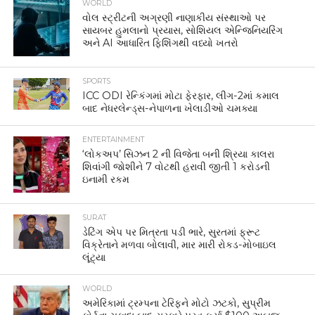
WORLD
વોલ સ્ટ્રીટની અગ્રણી નાણાકીય સંસ્થાઓ પર
સાયબર હુમલાનો પ્રયાસ, સોશિયલ એન્જિનિયરિંગ
અને AI આધારિત ફિશિંગથી વધ્યો ખતરો
SPORTS
ICC ODI રેન્કિંગમાં મોટા ફેરફાર, લીગ-2માં કમાલ
બાદ નેધરલેન્ડ્સ-નેપાળના ખેલાડીઓ ચમક્યા
ENTERTAINMENT
‘લોકઅપ’ સિઝન 2 ની વિજેતા બની શ્રિયા કાલરા
શિવાંગી જોશીને 7 વોટથી હરાવી જીતી 1 કરોડની
ઇનામી રકમ
SURAT
ડેટિંગ એપ પર મિત્રતા પડી ભારે, સુરતમાં ફ્રૂટ
વિક્રેતાને મળવા બોલાવી, માર મારી રોકડ-મોબાઇલ
લૂંટ્યા
WORLD
અમેરિકામાં ટ્રમ્પના ટેરિફને મોટો ઝટકો, સુપ્રીમ