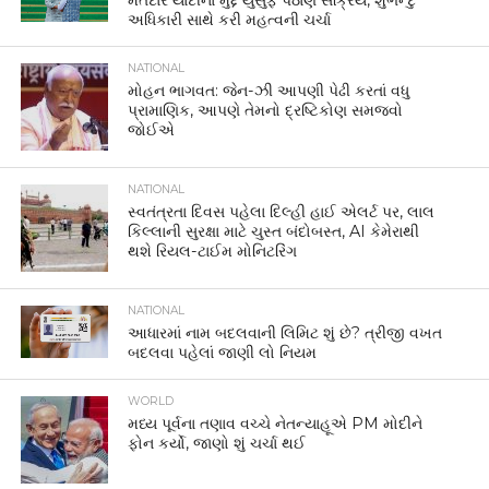
અધિકારી સાથે કરી મહત્વની ચર્ચા
NATIONAL
મોહન ભાગવત: જેન-ઝી આપણી પેઢી કરતાં વધુ
પ્રામાણિક, આપણે તેમનો દ્રષ્ટિકોણ સમજવો
જોઈએ
NATIONAL
સ્વતંત્રતા દિવસ પહેલા દિલ્હી હાઈ એલર્ટ પર, લાલ
કિલ્લાની સુરક્ષા માટે ચુસ્ત બંદોબસ્ત, AI કેમેરાથી
થશે રિયલ-ટાઈમ મોનિટરિંગ
NATIONAL
આધારમાં નામ બદલવાની લિમિટ શું છે? ત્રીજી વખત
બદલવા પહેલાં જાણી લો નિયમ
WORLD
મધ્ય પૂર્વના તણાવ વચ્ચે નેતન્યાહૂએ PM મોદીને
ફોન કર્યો, જાણો શું ચર્ચા થઈ