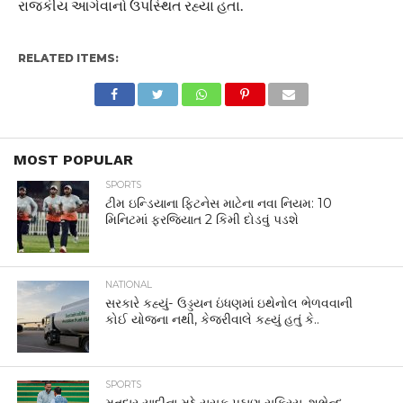
રાજકીય આગેવાનો ઉપસ્થિત રહ્યા હતા.
RELATED ITEMS:
MOST POPULAR
SPORTS
ટીમ ઇન્ડિયાના ફિટનેસ માટેના નવા નિયમ: 10
મિનિટમાં ફરજિયાત 2 કિમી દોડવું પડશે
NATIONAL
સરકારે કહ્યું- ઉડ્ડયન ઇંધણમાં ઇથેનોલ ભેળવવાની
કોઈ યોજના નથી, કેજરીવાલે કહ્યું હતું કે..
SPORTS
મતદાર યાદીના મુદ્દે યુસુફ પઠાણ સક્રિય, શુભેન્દુ