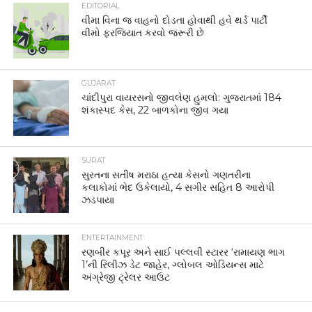
EDITORIAL
વીમા વિના જ વાહનો દોડતા હોવાથી હવે થર્ડ પાર્ટી
વીમો ફરજિયાત કરવો જરૂરી છે
GUJARAT
ચાંદીપુરા વાયરસનો જીવલેણ હુમલો: ગુજરાતમાં 184
શંકાસ્પદ કેસ, 22 બાળકોના જીવ ગયા
SURAT
સુરતના સતીષ મરાઠા હત્યા કેસનો ગણતરીના
કલાકોમાં ભેદ ઉકેલાયો, 4 સગીર સહિત 8 આરોપી
ઝડપાયા
ENTERTAINMENT
રણબીર કપૂર અને સાઈ પલ્લવી સ્ટારર ‘રામાયણ ભાગ
1’ની રિલીઝ ડેટ જાહેર, ગ્લોબલ ઓડિયન્સ માટે
અંગ્રેજી ટ્રેલર આઉટ