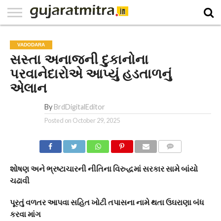
E-
PAPER
NATIONAL
WORLD
BUSINESS
SPORTS
GUJARAT
OPINION
MORE
VADODARA
સસ્તા અનાજની દુકાનોના
પરવાનેદારોએ આપ્યું હડતાળનું
એલાન
By
BrdDigitalEditor
Posted on
October 29, 2025
COMMENTS
શોષણ અને ભ્રષ્ટાચારની નીતિના વિરુદ્ધમાં સરકાર સામે બાંયો
ચઢાવી
પૂરતું વળતર આપવા સહિત ખોટી તપાસના નામે થતા ઉઘરાણા બંધ
કરવા માંગ