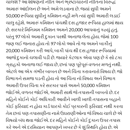
ચાલશે ? આ શોષણની નીતિ અને ભ્રષ્ટાચારની નીતિના વિરુદ્ધ
અમારું આંદોલન છે અને અમે લડવાના છે. જ્યાં સુધી અમને
50,000 રૂપિયા સુધીનું કમિશન નહીં મળે ત્યાં સુધી અમારી લડાઈ
ચાલુ રહેશે. અમારું કમિશન પાંચથી દસ હજાર રૂપિયા હાલમાં થાય
છે. સરકારે મિનિમમ કમિશન અમને 20,000 આપવાનું કહ્યું હતું.
પરંતુ 97 લોકો અમારી દુકાન પરથી અનાજ લેતા હોય. જેમાં 100
જણ લઈ જનારા હોય તો 97 લોકો આવે તો જ અમને બાકીનું
20,000 કમિશન કરી આપે, બાકી પાંચ થી દસ હજાર રૂપિયામાં
આજે દુકાનો ચલાવી પડી છે. જ્યારે કેટલાક એવા પણ છે કે સો ટકા
ગ્રાહકો અનાજ લઈ જાય છે, છતાં પણ પૂરેપૂરું વળતર મળતું નથી.
એટલે આ એક ગંભીર બાબત છે અને ચિંતા કરાવનારો વિષય છે. જો
વિભાગને સમજ પડતી હોય તો આ ચિંતા નો વિષય અને વિભાગ
અમારી ઉપર ચિંતા કરે સરકાર પાસે અમને 50,000 કમિશન
જોઈએ, વળતર જોઈએ, અમારી સાથે જે તપાસની બાબતો છે. દર
મહિને કોઈને કોઈ અધિકારી આવીને ખાલી ખાલી તપાસના બહાને
કોઈ ફરિયાદ ન હોય કાર્ડ ધારકો કોઈ પ્રકારની ફરિયાદ નથી કરતા
તેમ છતાં પણ તપાસણીના નામે ઉઘરાણીઓના જે વિષય ચાલે છે એ
વિષયો બંધ થવા જોઈએ. દર મહિને કોઈને કોઈ દુકાન ઉપર તપાસ
કરે અને એ દરમિયાન આપણને ખબર છે કે શું સ્થિતિ હોય છે. એ