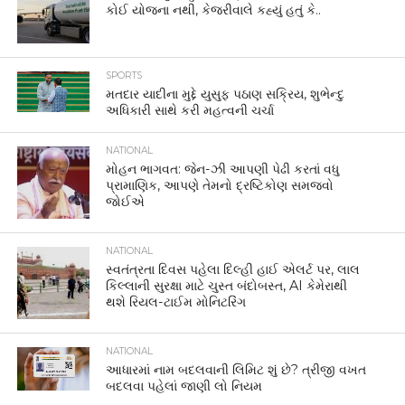
કોઈ યોજના નથી, કેજરીવાલે કહ્યું હતું કે..
SPORTS
મતદાર યાદીના મુદ્દે યુસુફ પઠાણ સક્રિય, શુભેન્દુ
અધિકારી સાથે કરી મહત્વની ચર્ચા
NATIONAL
મોહન ભાગવત: જેન-ઝી આપણી પેઢી કરતાં વધુ
પ્રામાણિક, આપણે તેમનો દ્રષ્ટિકોણ સમજવો
જોઈએ
NATIONAL
સ્વતંત્રતા દિવસ પહેલા દિલ્હી હાઈ એલર્ટ પર, લાલ
કિલ્લાની સુરક્ષા માટે ચુસ્ત બંદોબસ્ત, AI કેમેરાથી
થશે રિયલ-ટાઈમ મોનિટરિંગ
NATIONAL
આધારમાં નામ બદલવાની લિમિટ શું છે? ત્રીજી વખત
બદલવા પહેલાં જાણી લો નિયમ