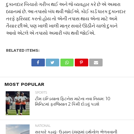
દુકાનદાર બિચારો ગરીબ થઈ અને જે વ્યવહાર કરે છે એ અમારા
ધ્યાનમાં છે. આ તપાસો બંધ થવી જોઈએ. કોઈ કાર્ડ ધારક દુકાનદાર
તરફે ફરિયાદ કરતો હોય તો એની તપાસ થાય એના માટે અમે
તૈયાર છીએ, પણ ખાલી ખાલી માત્ર સવારે ઊઠીને ચાલો દુકાને
આવો એટલે એ તપાસો અમારી બંધ થવી જોઈએ.
RELATED ITEMS:
MOST POPULAR
SPORTS
ટીમ ઇન્ડિયાના ફિટનેસ માટેના નવા નિયમ: 10
મિનિટમાં ફરજિયાત 2 કિમી દોડવું પડશે
NATIONAL
સરકારે કહ્યું- ઉડ્ડયન ઇંધણમાં ઇથેનોલ ભેળવવાની