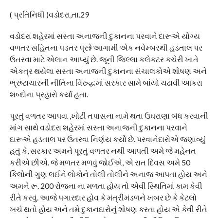
( પ્રતિનિધી )વડોદરા,તા.29
વડોદરા શહેરમાં સસ્તા અનાજની દુકાનના પરવાને દારૂએ યોગ્ય
વળતર સહિતના પડતર પ્રશ્ને આગામી એક નવેમ્બરથી હડતાલ પર
ઉતરવા માટે એલાન આપ્યું છે. જૂની જિલ્લા કલેકટર કચેરી ખાતે
એકત્ર થયેલા સસ્તા અનાજની દુકાનના સંચાલકોએ શોષણ અને
ભ્રષ્ટાચારની નીતિના વિરુદ્ધમાં સરકાર સામે બાંયો ચઢાવી આકરા
શબ્દોના પ્રહારો કર્યા હતા.
પૂરતું વળતર આપવા ,ખોટી તપાસના નામે થતા ઉઘરાણા બંધ કરવાની
માંગ સાથે વડોદરા શહેરમાં સસ્તા અનાજની દુકાનના પરવાને
દારૂએ હડતાલ પર ઉતરવા નિર્ણય કર્યો છે. પરવાનેદારોએ જણાવ્યું
હતું કે, સરકાર અમને પૂરતું વળતર નથી આપતી અમે જે મહેનત
કરીએ છીએ. જે મળતર મળવું જોઈએ, એ રાત દિવસ અમે 50
કિલોની ગુણ લઈને લોકોને તોલી તોલીને અનાજ આપતા હોય અને
અમને રૂ. 200 રોજના ના મળતા હોય તો એવી સ્થિતિમાં કામ કેવી
રીતે કરવું. આજે પગારદાર હોવ કે મંત્રીમંડળને ખબર છે કે કેટલો
ખર્ચ થતો હોય અને તમે દુકાનદારોનું શોષણ કરતા હોય એ કેવી રીતે