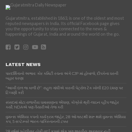
Gujaratmitra, established in 1863, is one of the oldest and most
reputed newspapers in India. Its official Facebook page gives
you the opportunity to stay connected to the news &
happenings of Gujarat, India and around the world on the go.
LATEST NEWS
પારદર્શિતાનો અભાવ: કોર કમિટી રચના અંગે CJP માં હોબાળો, દીપકેના ઘરની
બહાર ધરણા
“આખી દાળ જ કાળી છે”: રાહુલ ગાંધીએ કારની પેટ્રોલ ટેંક ખોલી E20 ઇંધણ પર
ટિપ્પણી કરી
સંસદમાં મોટા રાજકીય ઘમાસાણના એંધાણ, કોંગ્રેસે થ્રી-લાઇન વ્હીપ જાહેર
કર્યો; NDAએ પણ તૈયારીઓ તેજ કરી
વુમન્સ એશિયા કપનો કાર્યક્રમ જાહેર, 28 ઓગસ્ટથી શરૂ થશે વુમન્સ એશિયા
કપ, 5 સપ્ટેમ્બરે ભારત-પાકિસ્તાનની ટક્કર
28 વર્ષમાં પહેલીવાર હોકી વર્લ્ડ કપમાં એક પણ ભારતીય અમ્પાયર નહીં,