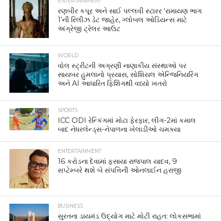
ENTERTAINMENT
રણબીર કપૂર અને સાઈ પલ્લવી સ્ટારર ‘રામાયણ ભાગ
1’ની રિલીઝ ડેટ જાહેર, ગ્લોબલ ઓડિયન્સ માટે
અંગ્રેજી ટ્રેલર આઉટ
WORLD
વોલ સ્ટ્રીટની અગ્રણી નાણાકીય સંસ્થાઓ પર
સાયબર હુમલાનો પ્રયાસ, સોશિયલ એન્જિનિયરિંગ
અને AI આધારિત ફિશિંગથી વધ્યો ખતરો
SPORTS
ICC ODI રેન્કિંગમાં મોટા ફેરફાર, લીગ-2માં કમાલ
બાદ નેધરલેન્ડ્સ-નેપાળના ખેલાડીઓ ચમક્યા
ENTERTAINMENT
16 કરોડના દેવામાં ફસાયા રાજપાલ યાદવ, 9
સપ્ટેમ્બરે થશે બે સંપત્તિની ઓનલાઈન હરાજી
BUSINESS
સુરતના ડાયમંડ ઉદ્યોગ માટે મોટી રાહત: લોકસભામાં