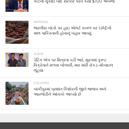
કોર્ટના ચુકાદા બાદ સરકારે પરત કર્યા $100 અબજ
NATIONAL
ભારતીય બંદરો પર હાઇ એલર્ટ કાગળ પર UAEનો
માલ પાકિસ્તાની હોવાનું બહાર આવ્યું
SURAT
ડેટિંગ એપ પર મિત્રતા પડી ભારે, સુરતમાં ફ્રૂટ
વિક્રેતાને મળવા બોલાવી, માર મારી રોકડ-મોબાઇલ
લૂંટ્યા
COLUMNS
બાંકીપુરમાં પ્રશાંત કિશોરની જીતે ભાજપ અને
આરજેડીને આંચકો આપ્યો છે