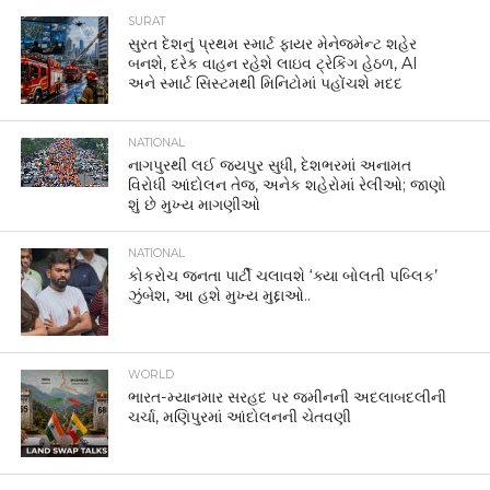
SURAT
સુરત દેશનું પ્રથમ સ્માર્ટ ફાયર મેનેજમેન્ટ શહેર
બનશે, દરેક વાહન રહેશે લાઇવ ટ્રેકિંગ હેઠળ, AI
અને સ્માર્ટ સિસ્ટમથી મિનિટોમાં પહોંચશે મદદ
NATIONAL
નાગપુરથી લઈ જયપુર સુધી, દેશભરમાં અનામત
વિરોધી આંદોલન તેજ, અનેક શહેરોમાં રેલીઓ; જાણો
શું છે મુખ્ય માગણીઓ
NATIONAL
કોકરોચ જનતા પાર્ટી ચલાવશે ‘ક્યા બોલતી પબ્લિક’
ઝુંબેશ, આ હશે મુખ્ય મુદ્દાઓ..
WORLD
ભારત-મ્યાનમાર સરહદ પર જમીનની અદલાબદલીની
ચર્ચા, મણિપુરમાં આંદોલનની ચેતવણી