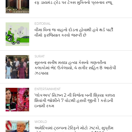
રફ ડાયમંડ ટ્રેડ પર ટેક્સ મુક્તિનો પ્રસ્તાવ રજૂ
EDITORIAL
વીમા વિના જ વાહનો દોડતા હોવાથી હવે થર્ડ પાર્ટી
વીમો ફરજિયાત કરવો જરૂરી છે
SURAT
સુરતના સતીષ મરાઠા હત્યા કેસનો ગણતરીના
કલાકોમાં ભેદ ઉકેલાયો, 4 સગીર સહિત 8 આરોપી
ઝડપાયા
ENTERTAINMENT
‘લોકઅપ’ સિઝન 2 ની વિજેતા બની શ્રિયા કાલરા
શિવાંગી જોશીને 7 વોટથી હરાવી જીતી 1 કરોડની
ઇનામી રકમ
WORLD
અમેરિકામાં ટ્રમ્પના ટેરિફને મોટો ઝટકો, સુપ્રીમ