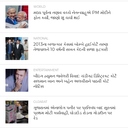
WORLD
મધ્ય પૂર્વના તણાવ વચ્ચે નેતન્યાહૂએ PM મોદીને
ફોન કર્યો, જાણો શું ચર્ચા થઈ
NATIONAL
2013ના બળાત્કાર કેસમાં બોમ્બે હાઈકોર્ટે તરુણ
તેજપાલને 10 વર્ષની સખત કેદની સજા ફટકારી
ENTERTAINMENT
બીઇંગ હ્યુમન જ્વેલરી વિવાદ: ચંડીગઢ ડિસ્ટ્રિક્ટ કોર્ટે
સલમાન ખાન અને બહેન અલવીરાને પાઠવી કોર્ટ
નોટિસ
GUJARAT
ગુજરાતમાં એનાલોગ પનીર પર પ્રતિબંધ બાદ સુરતમાં
પ્રથમ મોટી કાર્યવાહી, ઘોડદોડ રોડના ગોડાઉન પર
રેડ