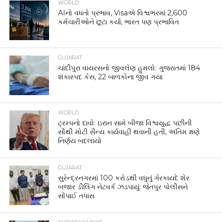
WORLD
AIનો વધતો પ્રભાવ, Visaએ વિશ્વભરમાં 2,600
કર્મચારીઓને છૂટા કર્યા, ભારત પણ પ્રભાવિત
GUJARAT
ચાંદીપુરા વાયરસનો જીવલેણ હુમલો: ગુજરાતમાં 184
શંકાસ્પદ કેસ, 22 બાળકોના જીવ ગયા
WORLD
ટ્રમ્પનો દાવો: ઇરાન સામે બીજા વિશ્વયુદ્ધ પછીની
સૌથી મોટી સૈન્ય કાર્યવાહી થવાની હતી, અંતિમ ક્ષણે
નિર્ણય બદલાયો
GUJARAT
સુરેન્દ્રનગરમાં 100 કરોડથી વધુનું ગેરકાયદે શેર
બજાર ડીલિંગ નેટવર્ક ઝડપાયું: જેતપુર પોલીસને
સોંપાઈ તપાસ