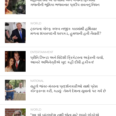
મહાભારતમાં અશ્વત્થામા અને ગજની ફિલ્મમાં
ગજનીની ભૂમિકા ભજવનાર પ્રદીપ રાવતનું નિધન
WORLD
ટ્રમ્પના ગોલ્ફ ક્લબ નજીક કારમાંથી હથિયાર
મળતા શંકાસ્પદની ધરપકડ, હુમલાની હતી તૈયારી?
ENTERTAINMENT
પ્રીતિ ઝિન્ટા અને વિદેશી ક્રિકેટરના અફેરની ચર્ચા,
આખરે અભિનેત્રીએ ખુદ કહી દીધી હકીકત!
NATIONAL
રાહુલે જંતર-મંતરના પ્રદર્શનકારીઓ સાથે પ્રેસ
કોન્ફરન્સ કરી, કહ્યું- તેમને દેશના યુવાનો પર ગર્વ છે
WORLD
“આ એ બાંગ્લાદેશ નથી જેના માટે લાખો લોકોએ