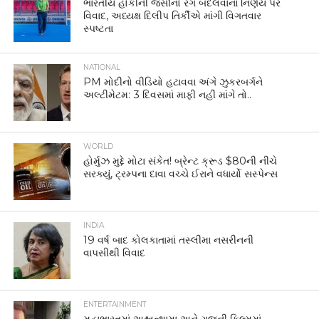
ભારતીય હોકીની જર્સીનો રંગ બદલવાના નિર્ણય પર
વિવાદ, અધ્યક્ષ દિલીપ તિર્કીએ માંગી વિગતવાર
સ્પષ્ટતા
NATIONAL
PM મોદીનો વીડિયો હટાવવા અંગે ઝુકરબર્ગને
અલ્ટીમેટમ: 3 દિવસમાં માફી નહીં માંગે તો..
WORLD
હોર્મુઝ મુદ્દે મોટા સંકેત! બ્રેન્ટ ક્રૂડ $80ની નીચે
સરક્યું, ટ્રમ્પના દાવા વચ્ચે ઈરાને વધાર્યો સસ્પેન્સ
INDIA
19 વર્ષ બાદ કોલકાતામાં તસ્લીમા નસરીનની
વાપસીથી વિવાદ
ENTERTAINMENT