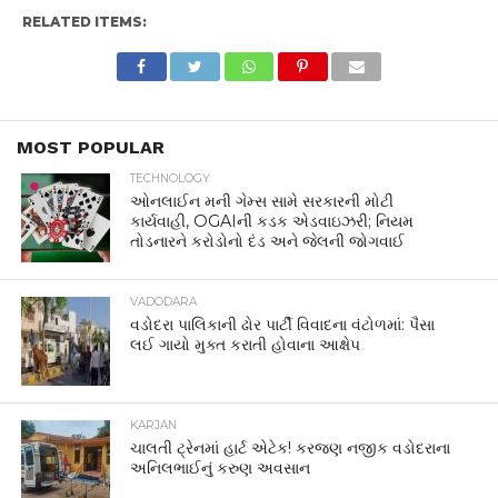
RELATED ITEMS:
MOST POPULAR
TECHNOLOGY
ઓનલાઈન મની ગેમ્સ સામે સરકારની મોટી
કાર્યવાહી, OGAIની કડક એડવાઇઝરી; નિયમ
તોડનારને કરોડોનો દંડ અને જેલની જોગવાઈ
VADODARA
વડોદરા પાલિકાની ઢોર પાર્ટી વિવાદના વંટોળમાં: પૈસા
લઈ ગાયો મુક્ત કરાતી હોવાના આક્ષેપ
KARJAN
ચાલતી ટ્રેનમાં હાર્ટ એટેક! કરજણ નજીક વડોદરાના
અનિલભાઈનું કરુણ અવસાન