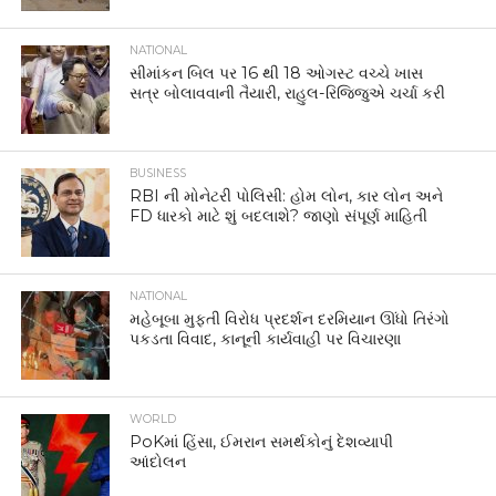
NATIONAL
સીમાંકન બિલ પર 16 થી 18 ઓગસ્ટ વચ્ચે ખાસ
સત્ર બોલાવવાની તૈયારી, રાહુલ-રિજિજુએ ચર્ચા કરી
BUSINESS
RBI ની મોનેટરી પોલિસી: હોમ લોન, કાર લોન અને
FD ધારકો માટે શું બદલાશે? જાણો સંપૂર્ણ માહિતી
NATIONAL
મહેબૂબા મુફ્તી વિરોધ પ્રદર્શન દરમિયાન ઊંધો તિરંગો
પકડતા વિવાદ, કાનૂની કાર્યવાહી પર વિચારણા
WORLD
PoKમાં હિંસા, ઈમરાન સમર્થકોનું દેશવ્યાપી
આંદોલન