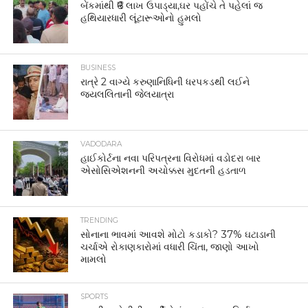
બેંકમાંથી ₹6 લાખ ઉપાડ્યા,ઘર પહોંચે તે પહેલાં જ
હથિયારધારી લૂંટારૂઓનો હુમલો
BUSINESS
રાત્રે 2 વાગ્યે કરુણાનિધિની ધરપકડથી લઈને
જયલલિતાની જેલયાત્રા
VADODARA
હાઈકોર્ટના નવા પરિપત્રના વિરોધમાં વડોદરા બાર
એસોસિએશનની અચોક્કસ મુદતની હડતાળ
TRENDING
સોનાના ભાવમાં આવશે મોટો કડાકો? 37% ઘટાડાની
ચર્ચાએ રોકાણકારોમાં વધારી ચિંતા, જાણો આખો
મામલો
SPORTS