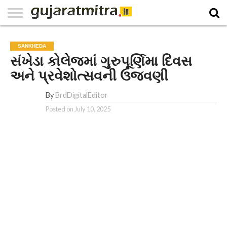
E-
PAPER
NATIONAL
WORLD
BUSINESS
SPORTS
GUJARAT
OPINION
MORE
SANKHEDA
સંખેડા કોલેજમાં ગુરુપૂર્ણિમા દિવસ
અને પ્રવેશોત્સવની ઉજવણી
By
BrdDigitalEditor
Posted on
July 10, 2025