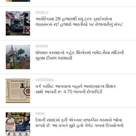
WORLD
અમેરિકામાં 28 હજારથી વધુ ટ્રક ડ્રાઈવરોના
લાયસન્સ રદ! હજારો ભારતીયો પર રોજગારીનું સંકટ
SHINOR
ધોધમાર વરસાદનો કહેર: શિનોરમાં નર્મદા મૈયા મંદિરની
સુરક્ષા દીવાલ ધરાશાયી
VADODARA
વર્ક પરમિટ આપવાના બહાને અમદાવાદના શિક્ષક
સાથે આચરી રૂ. 4.75 લાખની છેતરપિંડી
INDIA
દેશની સંસદમાં ફરી એકવાર રાજકીય ગરમાવો જોવા
મળ્યો છે. આ વખતે મુદ્દો હતો પેલેટ ગનના ઉપયોગનો