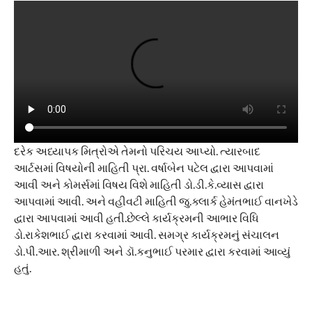
દરેક અધ્યાપક મિત્રોએ તેમનો પરિચય આપ્યો. ત્યારબાદ
આર્ટસમાં વિષયોની માહિતી પ્રા. વર્ષાબેન પટેલ દ્વારા આપવામાં
આવી અને કોમર્સમાં વિષય વિશે માહિતી ડો.ડી.કે.વ્યાસ દ્વારા
આપવામાં આવી. અને વહીવટી માહિતી જુ.ક્લાર્ક હેમંતભાઈ વાનખેડે
દ્વારા આપવામાં આવી હતી.છેલ્લે કાર્યક્રમની આભાર વિધિ
ડો.રાકેશભાઈ દ્વારા કરવામાં આવી. સમગ્ર કાર્યક્રમનું સંચાલન
ડો.પી.આર. શ્રીમાળી અને ડૉ.કનુભાઈ પરમાર દ્વારા કરવામાં આવ્યું
હતું.