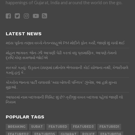
happenings of Gujarat, India and around the world on the go.
LATEST NEWS
મધ્ય પૂર્વના તણાવ વચ્ચે નેતન્યાહૂએ PM મોદીને ફોન કર્યો, જાણો શું ચર્ચા થઈ
મોહન ભાગવત: જેન-ઝી આપણી પેઢી કરતાં વધુ પ્રામાણિક, આપણે તેમનો
દ્રષ્ટિકોણ સમજવો જોઈએ
સરકારે કહ્યું- ઉડ્ડયન ઇંધણમાં ઇથેનોલ ભેળવવાની કોઈ યોજના નથી, કેજરીવાલે
કહ્યું હતું કે..
કોકરોચ જનતા પાર્ટી ચલાવશે ‘ક્યા બોલતી પબ્લિક’ ઝુંબેશ, આ હશે મુખ્ય
મુદ્દાઓ..
આધારમાં નામ બદલવાની લિમિટ શું છે? ત્રીજી વખત બદલવા પહેલાં જાણી લો
નિયમ
POPULAR TAGS
BREAKING
SURAT
FEATURED
FEATURED3
FEATURED1
FEATURED2
FEATURED5
GUJARAT
POLICE
FEATURED6