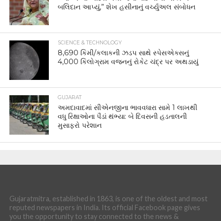
બલિદાન આપ્યું,” શેખ હસીનાનું વર્ચ્યુઅલ સંબોધન
SCIENCE & TECHNOLOGY
8,690 કિમી/કલાકની ઝડપ સાથે સ્પેસએક્સનું
4,000 કિલોગ્રામ વજનનું રોકેટ ચંદ્ર પર અથડાયું
GUJARAT
અમદાવાદમાં સીએનજીના ભાવવધારા સામે 1 લાખથી
વધુ રિક્ષાઓના પૈડાં થંભ્યા: બે દિવસની હડતાલની
મુસાફરો પરેશાન
Gujaratmitra, established in 1863, is one of the oldest and most
reputed newspapers in India. Its official Facebook page gives
you the opportunity to stay connected to the news &