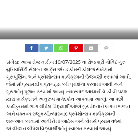
COMMENTS
સંખેડા: આજ રોજ તારીખ 10/07/2025 ના રોજ શ્રી ગોવિંદ ગુરુ
યુનિવર્સિટી સંલગ્ન આર્ટ્સ એન્ડ કોમર્સ કોલેજ સંખેડામાં
ગુરુપૂર્ણિમા અને પ્રવેશોત્સવ કાર્યક્રમની ઉજવણી કરવામાં આવી.
જેમાં સૌપ્રથમ દીપ પ્રાગટ્ય કરી પ્રાર્થના કરવામાં આવી અને
ગુરુઓનું પૂજન કરવામાં આવ્યું. ત્યારબાદ આચાર્ય ડૉ. ડી.વી.પટેલ
દ્વારા કાર્યક્રમને અનુરૂપ માર્ગદર્શન આપવામાં આવ્યું. આ પછી
કાર્યક્રમમાં ભાગ લીધેલ વિદ્યાર્થીઓએ ગુરુવંદનાને લગતા ભજન
અને વક્તવ્ય રજૂ કર્યા.ત્યારબાદ પ્રવેશોત્સવ કાર્યક્રમની
શરૂઆત કરવામાં આવી તેમાં આર્ટસ અને કોમર્સ પ્રથમ વર્ષમાં
એડમિશન લીધેલ વિદ્યાર્થીઓનું સ્વાગત કરવામાં આવ્યું.