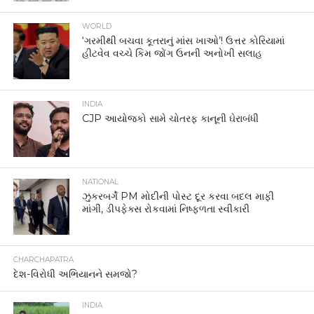
WORLD
‘ગરમીથી બચવા કૂતરાનું માંસ ખાઓ’! ઉત્તર કોરિયામાં
હીટવેવ વચ્ચે કિમ જોંગ ઉનની અનોખી સલાહ
INDIA
CJP આયોજકો સામે ચોતરફ કાનૂની ઘેરાબંધી
NATIONAL
ઝુકરબર્ગે PM મોદીની પોસ્ટ દૂર કરવા બદલ માફી
માંગી, ડીપફેક્સ રોકવામાં નિષ્ફળતા સ્વીકારી
CHARCHAPATRA
દેશ-વિરોધી અભિયાનને સમજો?
INDIA