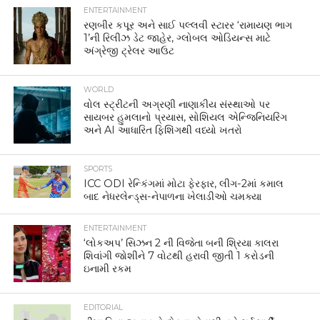
ENTERTAINMENT
રણબીર કપૂર અને સાઈ પલ્લવી સ્ટારર ‘રામાયણ ભાગ
1’ની રિલીઝ ડેટ જાહેર, ગ્લોબલ ઓડિયન્સ માટે
અંગ્રેજી ટ્રેલર આઉટ
WORLD
વોલ સ્ટ્રીટની અગ્રણી નાણાકીય સંસ્થાઓ પર
સાયબર હુમલાનો પ્રયાસ, સોશિયલ એન્જિનિયરિંગ
અને AI આધારિત ફિશિંગથી વધ્યો ખતરો
SPORTS
ICC ODI રેન્કિંગમાં મોટા ફેરફાર, લીગ-2માં કમાલ
બાદ નેધરલેન્ડ્સ-નેપાળના ખેલાડીઓ ચમક્યા
ENTERTAINMENT
‘લોકઅપ’ સિઝન 2 ની વિજેતા બની શ્રિયા કાલરા
શિવાંગી જોશીને 7 વોટથી હરાવી જીતી 1 કરોડની
ઇનામી રકમ
EDITORIAL