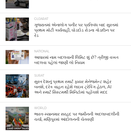
GUJARAT
ગુજરાતમાં એનાલોગ પનીર પર પ્રતિબંધ બાદ સુરતમાં
પ્રથમ મોટી કાર્યવાહી, ઘોડદોડ રોડના ગોડાઉન પર
રેડ
NATIONAL
આધારમાં નામ બદલવાની લિમિટ શું છે? ત્રીજી વખત
બદલવા પહેલાં જાણી લો નિયમ
SURAT
સુરત દેશનું પ્રથમ સ્માર્ટ ફાયર મેનેજમેન્ટ શહેર
બનશે, દરેક વાહન રહેશે લાઇવ ટ્રેકિંગ હેઠળ, AI
અને સ્માર્ટ સિસ્ટમથી મિનિટોમાં પહોંચશે મદદ
WORLD
ભારત-મ્યાનમાર સરહદ પર જમીનની અદલાબદલીની
ચર્ચા, મણિપુરમાં આંદોલનની ચેતવણી