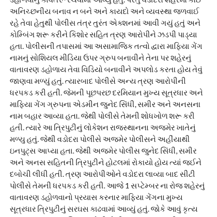
અનિચ્છનીય બનાવ ન બને અને કાયદો અને વ્યવસ્થા જળવાઈ
રહે તેવા હેતુથી પોલીસ તંત્ર તુરંત એક્શનમાં આવી ગયું હતું અને
કોમ્બિંગ શરૂ કરીને કિશોર સહિત ત્રણ આરોપીને ઝડપી પાડ્યા
હતા. પોલીસની તપાસમાં આ અસામાજિક તત્વો દ્વારા માફિયા ગેંગ
નામનું સોશિયલ મીડિયા ઉપર ગ્રુપ બનાવીને તેના પર શહેરનું
વાતાવરણ ડહોળાય તેવા વિડિયો બનાવીને અપલોડ કરતા હોય તેવું
જાણવા મળ્યું હતું. ત્યારબાદ પોલીસે અન્ય ત્રણ આરોપીની
ધરપકડ કરી હતી. જેમની પૂછપરછ દરમિયાન મુખ્ય સૂત્રધાર અને
માફિયા ગેંગ ગ્રુપના એડમીન જુનેદ સિંધી, સમીર અને અનસના
નામ બહાર આવ્યા હતા. જેથી પોલીસે તેમની શોધખોળ શરૂ કરી
હતી. ત્યારે આ ત્રિપુટીનું લોકેશન રાજસ્થાનના અજમેર ખાતેનું
મળ્યુ હતું. જેથી વડોદરા પોલીસે અજમેર પોલીસને અહીંયાથી
ઇનપુટ્સ આપ્યા હતા. જેથી અજમેર પોલીસ જુનેદ સિંધી, સમીર
અને અનસ સહિતની ત્રિપુટીને હોટલમાં રોકાયો હોય ત્યાં જઈને
દબોચી લીધી હતી. ત્રણ આરોપીઓને વડોદરા લાવ્યા બાદ સીટી
પોલીસે તેમની ધરપકડ કરી હતી. આજે 1 સપ્ટેમ્બર ના રોજ શહેરનું
વાતાવરણ ડહોળવાનો પ્રયાસ કરનાર માફિયા ગેંગના મુખ્ય
સૂત્રધાર ત્રિપુટીનું સરઘસ કાઢવામાં આવ્યું હતું. જોકે આવું કૃત્ય