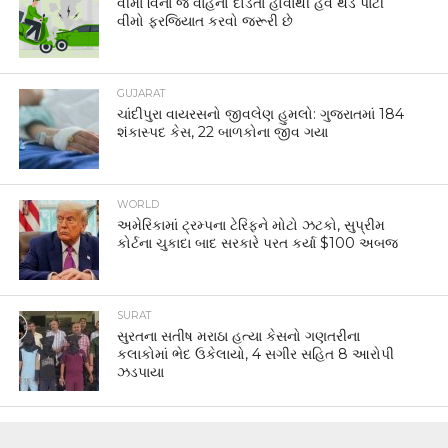
વીમા વિના જ વાહનો દોડતા હોવાથી હવે થર્ડ પાર્ટી
વીમો ફરજિયાત કરવો જરૂરી છે
GUJARAT
ચાંદીપુરા વાયરસનો જીવલેણ હુમલો: ગુજરાતમાં 184
શંકાસ્પદ કેસ, 22 બાળકોના જીવ ગયા
WORLD
અમેરિકામાં ટ્રમ્પના ટેરિફને મોટો ઝટકો, સુપ્રીમ
કોર્ટના ચુકાદા બાદ સરકારે પરત કર્યા $100 અબજ
SURAT
સુરતના સતીષ મરાઠા હત્યા કેસનો ગણતરીના
કલાકોમાં ભેદ ઉકેલાયો, 4 સગીર સહિત 8 આરોપી
ઝડપાયા