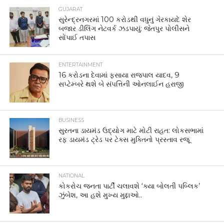
GUJARAT
સુરેન્દ્રનગરમાં 100 કરોડથી વધુનું ગેરકાયદે શેર
બજાર ડીલિંગ નેટવર્ક ઝડપાયું: જેતપુર પોલીસને
સોંપાઈ તપાસ
ENTERTAINMENT
16 કરોડના દેવામાં ફસાયા રાજપાલ યાદવ, 9
સપ્ટેમ્બરે થશે બે સંપત્તિની ઓનલાઈન હરાજી
BUSINESS
સુરતના ડાયમંડ ઉદ્યોગ માટે મોટી રાહત: લોકસભામાં
રફ ડાયમંડ ટ્રેડ પર ટેક્સ મુક્તિનો પ્રસ્તાવ રજૂ
NATIONAL
કોકરોચ જનતા પાર્ટી ચલાવશે ‘ક્યા બોલતી પબ્લિક’
ઝુંબેશ, આ હશે મુખ્ય મુદ્દાઓ..