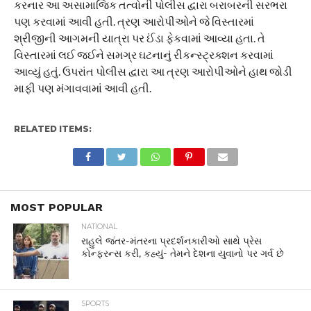
કરનાર આ અસામાજિક તત્વોની પોલીસ દ્વારા બરાબરની સરભરા
પણ કરવામાં આવી હતી. ત્રણ આરોપીઓને જે વિસ્તારમાં
શ્રીજીની આગમની યાત્રા પર ઈંડા ફેકવામાં આવ્યા હતા. તે
વિસ્તારમાં લઈ જઈને સમગ્ર ઘટનાનું રીકન્સ્ટ્રક્શન કરવામાં
આવ્યું હતું. ઉપરાંત પોલીસ દ્વારા આ ત્રણ આરોપીઓને હાથ જોડી
માફી પણ મંગાવવામાં આવી હતી.
RELATED ITEMS:
MOST POPULAR
NATIONAL
રાહુલે જંતર-મંતરના પ્રદર્શનકારીઓ સાથે પ્રેસ
કોન્ફરન્સ કરી, કહ્યું- તેમને દેશના યુવાનો પર ગર્વ છે
SPORTS