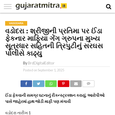
E-
PAPER
NATIONAL
WORLD
BUSINESS
SPORTS
GUJARAT
OPINION
MORE
VADODARA
વડોદરા : શ્રીજીની પ્રતિમા પર ઈંડા
ફેકનાર માફિયા ગેંગ ગ્રુપના મુખ્ય
સૂત્રધાર સહિતની ત્રિપુટીનું સરઘસ
પોલીસે કાઢ્યુ
By
BrdDigitalEditor
Posted on
September 1, 2025
COMMENTS
ઈંડા ફેકવાની સમગ્ર ઘટનાનું રીકન્સ્ટ્રક્શન કરાયું, આરોપીઓ
પાસે જાહેરમાં હાથ જોડી માફી પણ મંગાવી
વડોદરા તારીખ 1