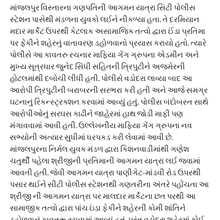
માંજલપુર વિસ્તારના ગણપતિની આગમન યાત્રા સિટી પોલીસ
સ્ટેશન પાસેથી મંડળના યુવકો લઈને નીકળ્યા હતા. તે દરમિયાન
મદાર માર્કેટ ઉપરથી કેટલાક અસામાજિક તત્વો દ્વારા ઈંડા પ્રતિમા
પર ફેંકીને શહેરનું વાતાવરણ ડહોળવાનો પ્રયાસ કરાયો હતો. ત્યારે
પોલીસે આ કાવતરુ રચનાર માફિયા ગેંગ ગ્રુપના એડમીન અને
મુખ્ય સૂત્રધાર જુનેદ સિંધી સહિતની ત્રિપુટીને અજમેરની
હોટલમાંથી દબોચી લીધી હતી. પોલીસે વડોદરા લાવ્યા બાદ આ
આરોપી ત્રિપુટીની બરાબરની સરભરા કરી હતી અને આજે સમગ્ર
ઘટનાનું રિકન્સ્ટ્રક્શન કરવામાં આવ્યું હતું. પોલીસ બંદોબસ્ત સાથે
આરોપીઓનું સરઘસ કાઢીને જાહેરમાં હાથ જોડી માફી પણ
મંગાવવામાં આવી હતી. ઉલ્લેખનીય માફિયા ગેંગ ગ્રુપના નવ
સભ્યોની અત્યાર સુધીમાં ધરપકડ કરી લેવામાં આવી છે.
માંજલપુરના નિર્મલ યુવક મંડળ દ્વારા કિશનવાડીમાંથી ગણેશ
ચતુર્થી પહેલા શ્રીજીની પ્રતિમાની આગમન યાત્રા લઈ જવામાં
આવતી હતી. જેવી આગમન યાત્રા પાણીગેટ-માંડવી રોડ ઉપરથી
પસાર થઈને સીટી પોલીસ સ્ટેશનથી ગણતરીના અંતરે પહોંચતા આ
શ્રીજી ની આગમન યાત્રા પર માલદાર માર્કેટના છત પરથી આ
સામાજીક તત્વો દ્વારા પાંચ ઇંડા ફેકીને શહેરની કોમી શાંતિને
ડહોળવાનું કાવતરૂ રચવામાં આવ્યું હતું. પરંતુ વડોદરા શહેરમાં કોઈ