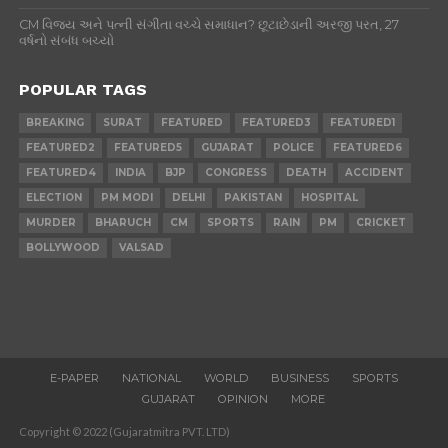
CM વિજય અને પત્ની સંગીતા વચ્ચે સમાધાન? છૂટાછેડાની અરજી પરત, 27
વર્ષનો સંબંધ બચ્યો
POPULAR TAGS
BREAKING
SURAT
FEATURED
FEATURED3
FEATURED1
FEATURED2
FEATURED5
GUJARAT
POLICE
FEATURED6
FEATURED4
INDIA
BJP
CONGRESS
DEATH
ACCIDENT
ELECTION
PM MODI
DELHI
PAKISTAN
HOSPITAL
MURDER
BHARUCH
CM
SPORTS
RAIN
PM
CRICKET
BOLLYWOOD
VALSAD
E-PAPER
NATIONAL
WORLD
BUSINESS
SPORTS
GUJARAT
OPINION
MORE
Copyright © 2022 (Gujaratmitra PVT. LTD)