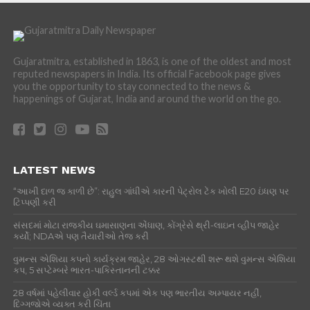
Gujaratmitra, established in 1863, is one of the oldest and most
reputed newspapers in India. Its official Facebook page gives
you the opportunity to stay connected to the news &
happenings of Gujarat, India and around the world on the go.
LATEST NEWS
“આખી દાળ જ કાળી છે”: રાહુલ ગાંધીએ કારની પેટ્રોલ ટેંક ખોલી E20 ઇંધણ પર
ટિપ્પણી કરી
સંસદમાં મોટા રાજકીય ઘમાસાણના એંધાણ, કોંગ્રેસે થ્રી-લાઇન વ્હીપ જાહેર
કર્યો; NDAએ પણ તૈયારીઓ તેજ કરી
વુમન્સ એશિયા કપનો કાર્યક્રમ જાહેર, 28 ઓગસ્ટથી શરૂ થશે વુમન્સ એશિયા
કપ, 5 સપ્ટેમ્બરે ભારત-પાકિસ્તાનની ટક્કર
28 વર્ષમાં પહેલીવાર હોકી વર્લ્ડ કપમાં એક પણ ભારતીય અમ્પાયર નહીં,
દિગ્ગજોએ વ્યક્ત કરી ચિંતા