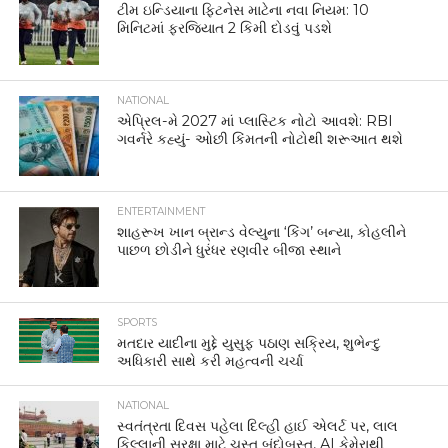
ટીમ ઇન્ડિયાના ફિટનેસ માટેના નવા નિયમ: 10
મિનિટમાં ફરજિયાત 2 કિમી દોડવું પડશે
NATIONAL
એપ્રિલ-મે 2027 માં પ્લાસ્ટિક નોટો આવશે: RBI
ગવર્નરે કહ્યું- ઓછી કિંમતની નોટોથી શરૂઆત થશે
ENTERTAINMENT
શાહરૂખ ખાન બ્રાન્ડ વેલ્યુના ‘કિંગ’ બન્યા, કોહલીને
પાછળ છોડીને ધુરંધર રણવીર બીજા સ્થાને
SPORTS
મતદાર યાદીના મુદ્દે યુસુફ પઠાણ સક્રિય, શુભેન્દુ
અધિકારી સાથે કરી મહત્વની ચર્ચા
NATIONAL
સ્વતંત્રતા દિવસ પહેલા દિલ્હી હાઈ એલર્ટ પર, લાલ
કિલ્લાની સુરક્ષા માટે ચુસ્ત બંદોબસ્ત, AI કેમેરાથી