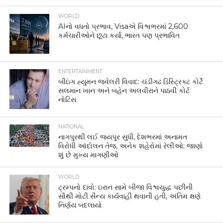
WORLD
AIનો વધતો પ્રભાવ, Visaએ વિશ્વભરમાં 2,600
કર્મચારીઓને છૂટા કર્યા, ભારત પણ પ્રભાવિત
ENTERTAINMENT
બીઇંગ હ્યુમન જ્વેલરી વિવાદ: ચંડીગઢ ડિસ્ટ્રિક્ટ કોર્ટે
સલમાન ખાન અને બહેન અલવીરાને પાઠવી કોર્ટ
નોટિસ
NATIONAL
નાગપુરથી લઈ જયપુર સુધી, દેશભરમાં અનામત
વિરોધી આંદોલન તેજ, અનેક શહેરોમાં રેલીઓ; જાણો
શું છે મુખ્ય માગણીઓ
WORLD
ટ્રમ્પનો દાવો: ઇરાન સામે બીજા વિશ્વયુદ્ધ પછીની
સૌથી મોટી સૈન્ય કાર્યવાહી થવાની હતી, અંતિમ ક્ષણે
નિર્ણય બદલાયો