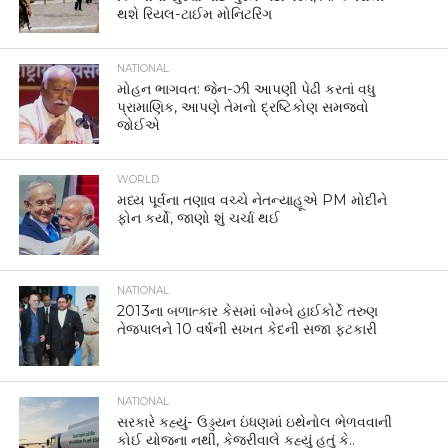
થશે રિયલ-ટાઈમ મોનિટરિંગ
NATIONAL
મોહન ભાગવત: જેન-ઝી આપણી પેઢી કરતાં વધુ
પ્રામાણિક, આપણે તેમનો દ્રષ્ટિકોણ સમજવો
જોઈએ
WORLD
મધ્ય પૂર્વના તણાવ વચ્ચે નેતન્યાહૂએ PM મોદીને
ફોન કર્યો, જાણો શું ચર્ચા થઈ
NATIONAL
2013ના બળાત્કાર કેસમાં બોમ્બે હાઈકોર્ટે તરુણ
તેજપાલને 10 વર્ષની સખત કેદની સજા ફટકારી
NATIONAL
સરકારે કહ્યું- ઉડ્ડયન ઇંધણમાં ઇથેનોલ ભેળવવાની
કોઈ યોજના નથી, કેજરીવાલે કહ્યું હતું કે..