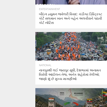
ENTERTAINMENT
બીઇંગ હ્યુમન જ્વેલરી વિવાદ: ચંડીગઢ ડિસ્ટ્રિક્ટ
કોર્ટે સલમાન ખાન અને બહેન અલવીરાને પાઠવી
કોર્ટ નોટિસ
NATIONAL
નાગપુરથી લઈ જયપુર સુધી, દેશભરમાં અનામત
વિરોધી આંદોલન તેજ, અનેક શહેરોમાં રેલીઓ;
જાણો શું છે મુખ્ય માગણીઓ