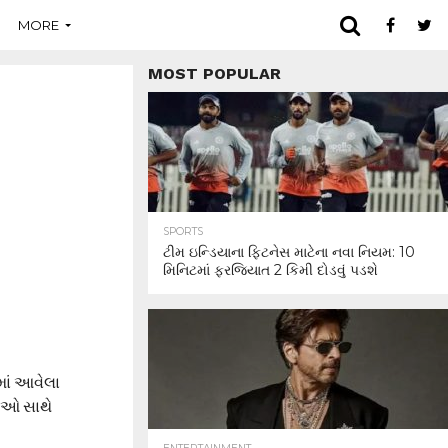
MORE
MOST POPULAR
SPORTS
ટીમ ઇન્ડિયાના ફિટનેસ માટેના નવા નિયમ: 10
મિનિટમાં ફરજિયાત 2 કિમી દોડવું પડશે
માં આવેલા
રીઓ સાથે