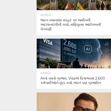
WORLD
ભારત-મ્યાનમાર સરહદ પર જમીનની
અદલાબદલીની ચર્ચા, મણિપુરમાં આંદોલનની
ચેતવણી
WORLD
AIનો વધતો પ્રભાવ, Visaએ વિશ્વભરમાં 2,600
કર્મચારીઓને છૂટા કર્યા, ભારત પણ પ્રભાવિત