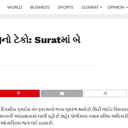
WORLD
BUSINESS
SPORTS
GUJARAT
OPINION
ો ટેકો: Suratમાં બે
COMMENTS
 દિવસીય ક્રાઈમ કોન્ફરન્સનો ભવ્ય પ્રારંભ થયો છે. સિટી લાઈટ વિસ્તાર
રની અધ્યક્ષતામાં ચાલી રહી છે. શહેર પોલીસના તમામ વરિષ્ઠ અધિકા
 સક્રિય ભાગ લઈ રહ્યા છે.