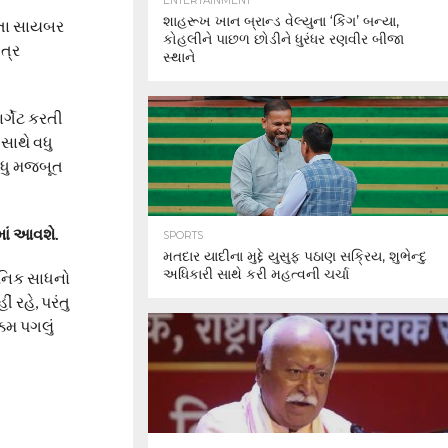
ENTERTAINMENT
શાહરૂખ ખાન બ્રાન્ડ વેલ્યુના ‘કિંગ’ બન્યા,
વધતા સાયબર
કોહલીને પાછળ છોડીને ધુરંધર રણવીર બીજા
ત્ર
સ્થાને
ર્ગેટ કરતી
સાથે વધુ
વધુ મજબૂત
માં આવશે.
SPORTS
મતદાર યાદીના મુદ્દે યુસુફ પઠાણ સક્રિય, શુભેન્દુ
અધિકારી સાથે કરી મહત્વની ચર્ચા
ુનિક સાધનો
 રહે, પરંતુ
કમ પગલું