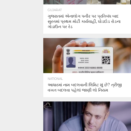
GUJARAT
ગુજરાતમાં એનાલોગ પનીર પર પ્રતિબંધ બાદ
સુરતમાં પ્રથમ મોટી કાર્યવાહી, ઘોડદોડ રોડના
ગોડાઉન પર રેડ
NATIONAL
આધારમાં નામ બદલવાની લિમિટ શું છે? ત્રીજી
વખત બદલવા પહેલાં જાણી લો નિયમ