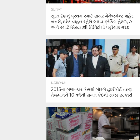
SURAT
સુરત દેશનું પ્રથમ સ્માર્ટ ફાયર મેનેજમેન્ટ શહેર
બનશે, દરેક વાહન રહેશે લાઇવ ટ્રેકિંગ હેઠળ, AI
અને સ્માર્ટ સિસ્ટમથી મિનિટોમાં પહોંચશે મદદ
NATIONAL
2013ના બળાત્કાર કેસમાં બોમ્બે હાઈકોર્ટે તરુણ
તેજપાલને 10 વર્ષની સખત કેદની સજા ફટકારી