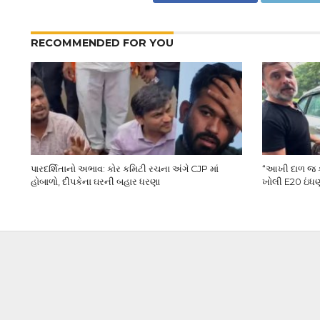
RECOMMENDED FOR YOU
પારદર્શિતાનો અભાવ: કોર કમિટી રચના અંગે CJP માં
“આખી દાળ જ કાળ
હોબાળો, દીપકેના ઘરની બહાર ધરણા
ખોલી E20 ઇંધણ