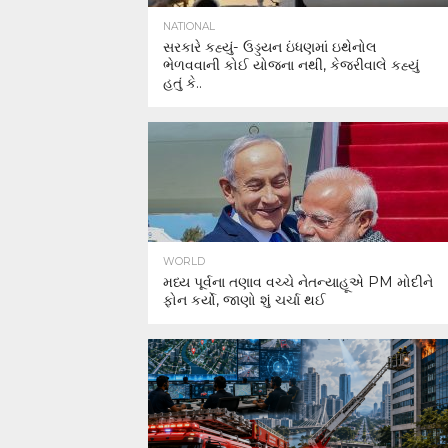
NATIONAL
સરકારે કહ્યું- ઉડ્ડયન ઇંધણમાં ઇથેનોલ
ભેળવવાની કોઈ યોજના નથી, કેજરીવાલે કહ્યું
હતું કે..
WORLD
મધ્ય પૂર્વના તણાવ વચ્ચે નેતન્યાહૂએ PM મોદીને
ફોન કર્યો, જાણો શું ચર્ચા થઈ