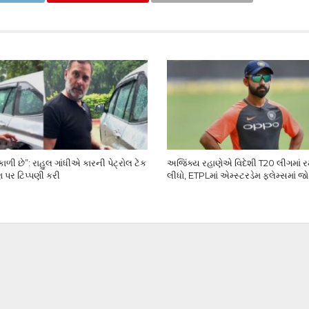
ી છે”: રાહુલ ગાંધીએ કારની પેટ્રોલ ટેંક
અજિંક્ય રહાણેએ વિદેશી T20 લીગમાં ર
 પર ટિપ્પણી કરી
લીધો, ETPLમાં એમ્સ્ટરડેમ ફ્લેમ્સમાં જ