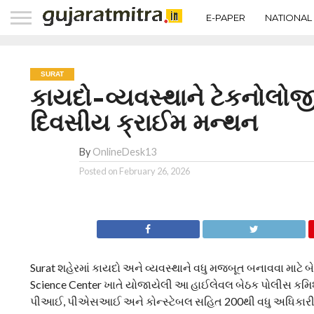
E-PAPER
NATIONAL
SURAT
કાયદો-વ્યવસ્થાને ટેકનોલોજીન
દિવસીય ક્રાઈમ મન્થન
By
OnlineDesk13
Posted on
February 26, 2026
Surat શહેરમાં કાયદો અને વ્યવસ્થાને વધુ મજબૂત બનાવવા માટે બે
Science Center ખાતે યોજાયેલી આ હાઈલેવલ બેઠક પોલીસ કમિશન
પીઆઈ, પીએસઆઈ અને કોન્સ્ટેબલ સહિત 200થી વધુ અધિકારીઓ