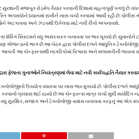
ટે સુરક્ષાની મજબૂત રોડમેપ તૈયાર કરવાની દિશામાં મહત્વપૂર્ણ પગલું છે. 
પરાધોને ધ્યાનમાં રાખીને ખાસ ચર્ચા કરવામાં આવી રહી છે. પોલીસ તં
ાઓને અટકાવવા અને ઝડપથી ઉકેલવા માટે નવી રીતો અપનાવશે.
 શેરિંગ સિસ્ટમને વધુ અસરકારક બનાવવા પર ભાર મૂક્યો છે. યુવાનોને ટા
એજન્ડાનો ભાગ છે.આ બેઠક દ્વારા પોલીસ દળને આધુનિક ટેક્નોલોજી 
દિશા આપતી આ કોન્ફરન્સથી નાગરિકોમાં વિશ્વાસ અને સલામતીની ભાવના 
ા ફેલાતા ગુનાઓને નિયંત્રણમાં લેવા માટે નવી કાર્યપદ્ધતિ તૈયાર કરવા
ટ ટેક્નોલોજીનો ઉપયોગ વધારવા પર ખાસ ભાર મુકાયો છે. પોલીસ દળને આધ
ાનો પ્રયાસ થઈ રહ્યો છે.આ કોન્ફરન્સ માત્ર ચર્ચા સુધી મર્યાદિત નહીં
રને વધુ સુરક્ષિત, સજાગ અને ટેક્નોલોજી-સક્ષમ બનાવવા તરફનું આ એક મક્