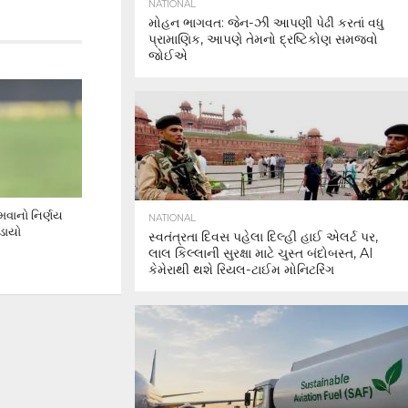
NATIONAL
મોહન ભાગવત: જેન-ઝી આપણી પેઢી કરતાં વધુ
પ્રામાણિક, આપણે તેમનો દ્રષ્ટિકોણ સમજવો
જોઈએ
મવાનો નિર્ણય
NATIONAL
ોડાયો
સ્વતંત્રતા દિવસ પહેલા દિલ્હી હાઈ એલર્ટ પર,
લાલ કિલ્લાની સુરક્ષા માટે ચુસ્ત બંદોબસ્ત, AI
કેમેરાથી થશે રિયલ-ટાઈમ મોનિટરિંગ