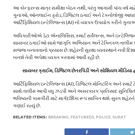
આ કોન્ફરન્સ માત્ર સમીક્ષા બેઠક નથી, પરંતુ આગામી પાંચ વર્ષ મા
ગુનાઓ, ઓનલાઈન ફ્રોડ, ડિજિટલ ઠગાઈ અને ટેકનોલોજી આધારિત અ
આર્ટિફિશિયલ ઇન્ટેલિજન્સ (AI) નો વ્યાપક ઉપયોગ કરીને ગુન
અધિકારીઓએ ડેટા એનાલિસિસ, સ્માર્ટ સર્વેલન્સ, અને ઇન્ટેલિજન્સ
સાયબર ઠગાઈઓ સામે જાગૃતિ અભિયાન અને ટેક્નિકલ તાલીમ પણ 
સજ્જ બનાવવાનો પ્રયાસ છે. શહેરની સુરક્ષા વ્યવસ્થાને નવી 
બનશે તેવી અપેક્ષા વ્યક્ત કરવામાં આવી રહી છે.
સાયબર ક્રાઈમ, ડિજિટલ છેતરપિંડી અને સોશિયલ મીડિયા દ્વાર
આર્ટિફિશિયલ ઇન્ટેલિજન્સ (AI), ડિજિટલ મોનિટરિંગ અને સ્માર્
સાથે તાલીમ આપી વધુ ઝડપી અને અસરકારક પ્રતિસાદ સુનિશ્ચિત કરવ
ભવિષ્યની કામગીરી માટે માર્ગદર્શિકા રૂપ સાબિત થશે. સુરત શહે
ગણાઈ રહ્યું છે.
RELATED ITEMS:
BREAKING
,
FEATURED5
,
POLICE
,
SURAT