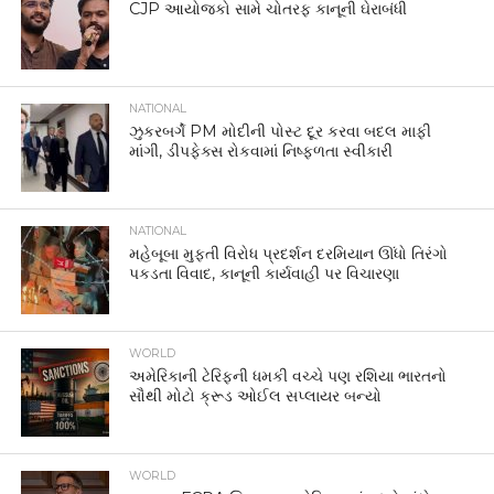
CJP આયોજકો સામે ચોતરફ કાનૂની ઘેરાબંધી
NATIONAL
ઝુકરબર્ગે PM મોદીની પોસ્ટ દૂર કરવા બદલ માફી
માંગી, ડીપફેક્સ રોકવામાં નિષ્ફળતા સ્વીકારી
NATIONAL
મહેબૂબા મુફ્તી વિરોધ પ્રદર્શન દરમિયાન ઊંધો તિરંગો
પકડતા વિવાદ, કાનૂની કાર્યવાહી પર વિચારણા
WORLD
અમેરિકાની ટેરિફની ધમકી વચ્ચે પણ રશિયા ભારતનો
સૌથી મોટો ક્રૂડ ઓઈલ સપ્લાયર બન્યો
WORLD