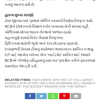
પગલું આગળ વધી છે.
હારના મુખ્ય કારણો:
ટોસ જીત્યા બાદ પ્રથમ બોલિંગ કરવાનો નિર્ણય નિષ્ફળ ગયો.
RCBને 254 રનનો વિશાળ સ્કોર બનાવવા રોકી શક્યા નહીં.
બોલિંગમાં યોગ્ય લાઇન-લેન્થનો અભાવ રહ્યો.
મહત્વપૂર્ણ સમયે વિકેટ લેવામાં નિષ્ફળતા.
ફિલ્ડિંગમાં થયેલી ભૂલો અને કેચ છોડવાના પ્રસંગો.
દબાણભરી મેચમાં ટીમનું સંયોજન અસરકારક સાબિત ન થયું.
GT માટે આ મેચ ખરેખર એક ‘નાઈટમેર’ સાબિત થઈ, જ્યારે
RCBએ પ્લેઓફ ઇતિહાસનું યાદગાર પ્રદર્શન કરીને ફાઇનલમાં
ધમાકેદાર એન્ટ્રી કરી.
RELATED ITEMS:
FEATURED5
,
WHY-DID-GT-FALL-APART-
AGAINST-RCB-AFTER-THE-LOSS-SHUBMAN-GILL-HIMSELF-
REVEALED-THE-BIGGEST-REASON-FOR-THE-DEFEAT