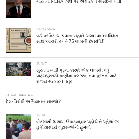
ભારતના FCRA બિલ પર અમેરિકન સાંસદનો વાંધો
VADODARA
વર્ક પરમિટ આપવાના બહાને અમદાવાદના શિક્ષક
સાથે આચરી રૂ. 4.75 લાખની છેતરપિંડી
SURAT
સુરતમાં ખાડી પૂરના કારણે એક લાખથી વધુ
પાઠ્યપુસ્તકો પાણીમાં પલળ્યાં, નવા પુસ્તકો માટે
રાજ્ય સરકારને પત્ર
CHARCHAPATRA
દેશ-વિરોધી અભિયાનને સમજો?
INDIA
બેંકમાંથી ₹6 લાખ ઉપાડ્યા,ઘર પહોંચે તે પહેલાં જ
હથિયારધારી લૂંટારૂઓનો હુમલો