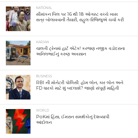
NATIONAL
સીમાંકન બિલ પર 16 થી 18 ઓગસ્ટ વચ્ચે ખાસ
સત્ર બોલાવવાની તૈયારી, રાહુલ-રિજિજુએ ચર્ચા કરી
KARJAN
ચાલતી ટ્રેનમાં હાર્ટ એટેક! કરજણ નજીક વડોદરાના
અનિલભાઈનું કરુણ અવસાન
BUSINESS
RBI ની મોનેટરી પોલિસી: હોમ લોન, કાર લોન અને
FD ધારકો માટે શું બદલાશે? જાણો સંપૂર્ણ માહિતી
WORLD
PoKમાં હિંસા, ઈમરાન સમર્થકોનું દેશવ્યાપી
આંદોલન