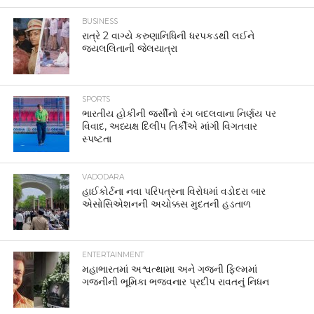
BUSINESS
રાત્રે 2 વાગ્યે કરુણાનિધિની ધરપકડથી લઈને
જયલલિતાની જેલયાત્રા
SPORTS
ભારતીય હોકીની જર્સીનો રંગ બદલવાના નિર્ણય પર
વિવાદ, અધ્યક્ષ દિલીપ તિર્કીએ માંગી વિગતવાર
સ્પષ્ટતા
VADODARA
હાઈકોર્ટના નવા પરિપત્રના વિરોધમાં વડોદરા બાર
એસોસિએશનની અચોક્કસ મુદતની હડતાળ
ENTERTAINMENT
મહાભારતમાં અશ્વત્થામા અને ગજની ફિલ્મમાં
ગજનીની ભૂમિકા ભજવનાર પ્રદીપ રાવતનું નિધન