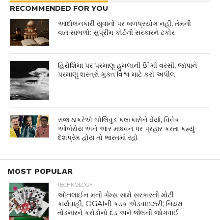
RECOMMENDED FOR YOU
આંદોલનકારી યુવાનો પર બળપ્રયોગ નહીં, તેમની
વાત સાંભળો: સુપ્રીમ કોર્ટની સરકારને ટકોર
હિરોશિમા પર પરમાણુ હુમલાની 81મી વરસી, જાપાને
પરમાણુ શસ્ત્રો મુક્ત વિશ્વ માટે કરી અપીલ
રાજ ઠાકરેએ બોલિવુડ કલાકારોને ઘેર્યા, વિવેક
ઓબેરોય અને આર માધવન પર પ્રહાર કરતા કહ્યું-
દેશપ્રેમ હોય તો ભારતમાં રહો
MOST POPULAR
TECHNOLOGY
ઓનલાઈન મની ગેમ્સ સામે સરકારની મોટી
કાર્યવાહી, OGAIની કડક એડવાઇઝરી; નિયમ
તોડનારને કરોડોનો દંડ અને જેલની જોગવાઈ