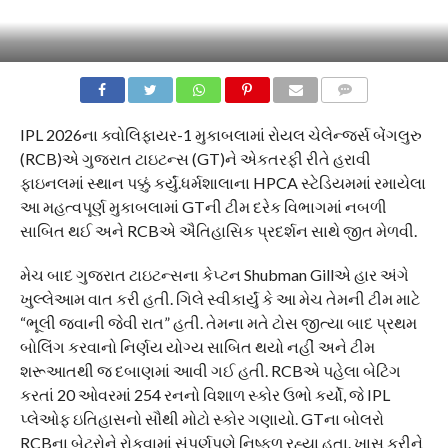
COMMENTS
IPL 2026ના ક્વોલિફાયર-1 મુકાબલામાં રોયલ ચેલેન્જર્સ બેંગલુરુ
(RCB)એ ગુજરાત ટાઇટન્સ (GT)ને એકતરફી રીતે હરાવી
ફાઇનલમાં સ્થાન પક્કું કર્યું.ધર્મશાલાના HPCA સ્ટેડિયમમાં રમાયેલા
આ મહત્વપૂર્ણ મુકાબલામાં GTની ટીમ દરેક વિભાગમાં નબળી
સાબિત થઈ અને RCBએ ઐતિહાસિક પ્રદર્શન સાથે જીત મેળવી.
મેચ બાદ ગુજરાત ટાઇટન્સના કેપ્ટન Shubman Gillએ હાર અંગે
ખુલ્લેઆમ વાત કરી હતી. ગિલે સ્વીકાર્યું કે આ મેચ તેમની ટીમ માટે
“ભૂલી જવાની જેવી રાત” હતી. તેમના મતે ટોસ જીત્યા બાદ પ્રથમ
બોલિંગ કરવાનો નિર્ણય યોગ્ય સાબિત થયો નહીં અને ટીમ
શરૂઆતથી જ દબાણમાં આવી ગઈ હતી. RCBએ પહેલા બેટિંગ
કરતાં 20 ઓવરમાં 254 રનનો વિશાળ સ્કોર ઉભો કર્યો, જે IPL
પ્લેઓફ ઇતિહાસનો સૌથી મોટો સ્કોર ગણાયો. GTના બોલરો
RCBના બેટરોને રોકવામાં સંપૂર્ણપણે નિષ્ફળ રહ્યા હતા. ખાસ કરીને