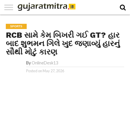
E-
PAPER
NATIONAL
WORLD
BUSINESS
SPORTS
GUJARAT
OPINION
MORE
SPORTS
RCB સામે કેમ બિખરી ગઈ GT? હાર
બાદ શુભમન ગિલે ખુદ જણાવ્યું હારનું
સૌથી મોટું કારણ
By
OnlineDesk13
Posted on
May 27, 2026