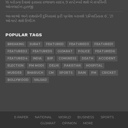
16 કરોડના દેવામાં ફસાયા રાજપાલ યાદવ, 9 સપ્ટેમ્બરે થશે બે સંપત્તિની
ઓનલાઈન હરાજી
આત્માઓ અને રાક્ષસોની દુનિયામાં ફરી પ્રવેશ કરાવશે ‘ઇન્સિડિયસ 6’, ’21
ઓગસ્ટે થશે રિલીઝ
POPULAR TAGS
BREAKING
SURAT
FEATURED
FEATURED3
FEATURED1
FEATURED2
FEATURED5
GUJARAT
POLICE
FEATURED6
FEATURED4
INDIA
BJP
CONGRESS
DEATH
ACCIDENT
ELECTION
PM MODI
DELHI
PAKISTAN
HOSPITAL
MURDER
BHARUCH
CM
SPORTS
RAIN
PM
CRICKET
BOLLYWOOD
VALSAD
E-PAPER
NATIONAL
WORLD
BUSINESS
SPORTS
GUJARAT
OPINION
MORE