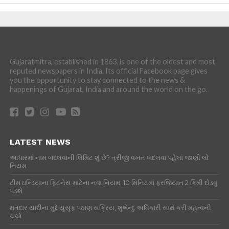
Gujaratmitra, established in 1863, is one of the oldest and most
reputed newspapers in India. Its official Facebook page gives
you the opportunity to stay connected to the news &
happenings of Gujarat, India and around the world on the go.
LATEST NEWS
આધારમાં નામ બદલવાની લિમિટ શું છે? ત્રીજી વખત બદલવા પહેલાં જાણી લો
નિયમ
ટીમ ઇન્ડિયાના ફિટનેસ માટેના નવા નિયમ: 10 મિનિટમાં ફરજિયાત 2 કિમી દોડવું
પડશે
મતદાર યાદીના મુદ્દે યુસુફ પઠાણ સક્રિય, શુભેન્દુ અધિકારી સાથે કરી મહત્વની
ચર્ચા