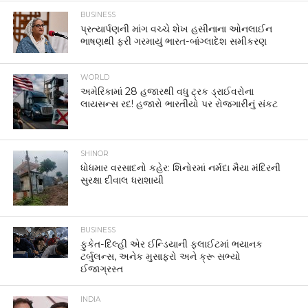
BUSINESS
પ્રત્યાર્પણની માંગ વચ્ચે શેખ હસીનાના ઓનલાઈન
ભાષણથી ફરી ગરમાયું ભારત-બાંગ્લાદેશ સમીકરણ
WORLD
અમેરિકામાં 28 હજારથી વધુ ટ્રક ડ્રાઈવરોના
લાયસન્સ રદ! હજારો ભારતીયો પર રોજગારીનું સંકટ
SHINOR
ધોધમાર વરસાદનો કહેર: શિનોરમાં નર્મદા મૈયા મંદિરની
સુરક્ષા દીવાલ ધરાશાયી
BUSINESS
ફુકેત-દિલ્હી એર ઈન્ડિયાની ફ્લાઈટમાં ભયાનક
ટર્બુલન્સ, અનેક મુસાફરો અને ક્રૂ સભ્યો
ઈજાગ્રસ્ત
INDIA