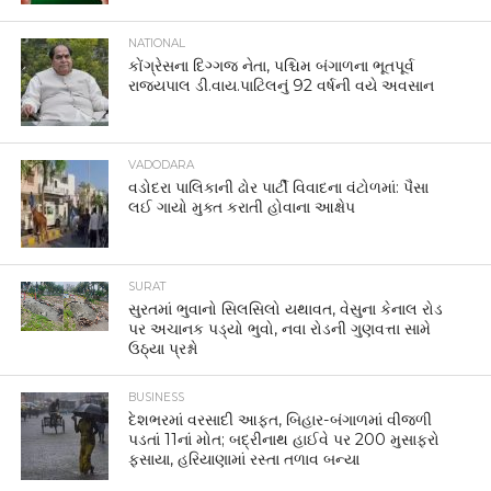
NATIONAL
કોંગ્રેસના દિગ્ગજ નેતા, પશ્ચિમ બંગાળના ભૂતપૂર્વ
રાજ્યપાલ ડી.વાય.પાટિલનું 92 વર્ષની વયે અવસાન
VADODARA
વડોદરા પાલિકાની ઢોર પાર્ટી વિવાદના વંટોળમાં: પૈસા
લઈ ગાયો મુક્ત કરાતી હોવાના આક્ષેપ
SURAT
સુરતમાં ભુવાનો સિલસિલો યથાવત, વેસુના કેનાલ રોડ
પર અચાનક પડ્યો ભુવો, નવા રોડની ગુણવત્તા સામે
ઉઠ્યા પ્રશ્નો
BUSINESS
દેશભરમાં વરસાદી આફત, બિહાર-બંગાળમાં વીજળી
પડતાં 11નાં મોત; બદ્રીનાથ હાઈવે પર 200 મુસાફરો
ફસાયા, હરિયાણામાં રસ્તા તળાવ બન્યા