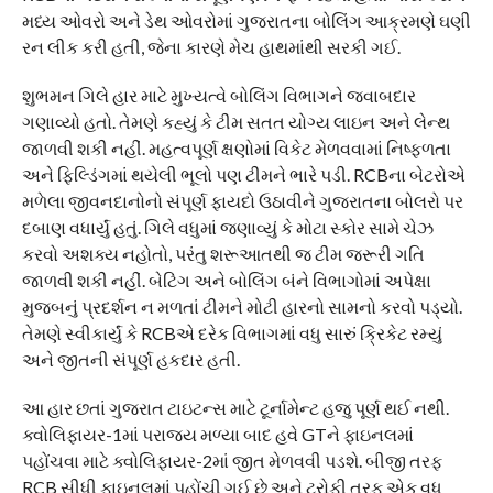
મધ્ય ઓવરો અને ડેથ ઓવરોમાં ગુજરાતના બોલિંગ આક્રમણે ઘણી
રન લીક કરી હતી, જેના કારણે મેચ હાથમાંથી સરકી ગઈ.
શુભમન ગિલે હાર માટે મુખ્યત્વે બોલિંગ વિભાગને જવાબદાર
ગણાવ્યો હતો. તેમણે કહ્યું કે ટીમ સતત યોગ્ય લાઇન અને લેન્થ
જાળવી શકી નહીં. મહત્વપૂર્ણ ક્ષણોમાં વિકેટ મેળવવામાં નિષ્ફળતા
અને ફિલ્ડિંગમાં થયેલી ભૂલો પણ ટીમને ભારે પડી. RCBના બેટરોએ
મળેલા જીવનદાનોનો સંપૂર્ણ ફાયદો ઉઠાવીને ગુજરાતના બોલરો પર
દબાણ વધાર્યું હતું. ગિલે વધુમાં જણાવ્યું કે મોટા સ્કોર સામે ચેઝ
કરવો અશક્ય નહોતો, પરંતુ શરૂઆતથી જ ટીમ જરૂરી ગતિ
જાળવી શકી નહીં. બેટિંગ અને બોલિંગ બંને વિભાગોમાં અપેક્ષા
મુજબનું પ્રદર્શન ન મળતાં ટીમને મોટી હારનો સામનો કરવો પડ્યો.
તેમણે સ્વીકાર્યું કે RCBએ દરેક વિભાગમાં વધુ સારું ક્રિકેટ રમ્યું
અને જીતની સંપૂર્ણ હકદાર હતી.
આ હાર છતાં ગુજરાત ટાઇટન્સ માટે ટૂર્નામેન્ટ હજુ પૂર્ણ થઈ નથી.
ક્વોલિફાયર-1માં પરાજય મળ્યા બાદ હવે GTને ફાઇનલમાં
પહોંચવા માટે ક્વોલિફાયર-2માં જીત મેળવવી પડશે. બીજી તરફ
RCB સીધી ફાઇનલમાં પહોંચી ગઈ છે અને ટ્રોફી તરફ એક વધુ