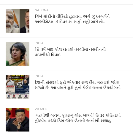
NATIONAL
PM મોદીનો વીડિયો હટાવવા અંગે ઝુકરબર્ગને
અલ્ટીમેટમ: 3 દિવસમાં માફી નહીં માંગે તો..
INDIA
19 વર્ષ બાદ કોલકાતામાં તસ્લીમા નસરીનની
વાપસીથી વિવાદ
INDIA
દેશની સંસદમાં ફરી એકવાર રાજકીય ગરમાવો જોવા
મળ્યો છે. આ વખતે મુદ્દો હતો પેલેટ ગનના ઉપયોગનો
WORLD
‘ગરમીથી બચવા કૂતરાનું માંસ ખાઓ’! ઉત્તર કોરિયામાં
હીટવેવ વચ્ચે કિમ જોંગ ઉનની અનોખી સલાહ