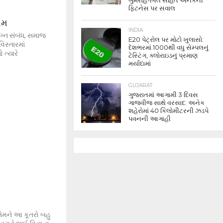
બુમરાહ-ગિલ સહિત અનેકની
ફિટનેસ પર સવાલ
યમ
INDIA
લગ્ન સંબંધ, સમાજ
E20 પેટ્રોલ પર મોટો ખુલાસો:
િસ્તારમાં
દેશભરમાં 1000થી વધુ સેમ્પલનું
 ત્યારે
ટેસ્ટિંગ, ક્લોરાઇડનું પ્રમાણ
મર્યાદામાં
GUJARAT
ગુજરાતમાં આગામી 3 દિવસ
ગાજવીજ સાથે વરસાદ: અનેક
શહેરોમાં 40 કિલોમીટરની ઝડપે
પવનની આગાહી
ેમને આ કૂતરો બહુ