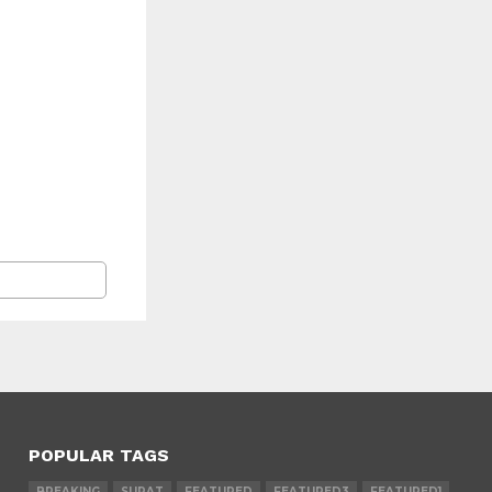
POPULAR TAGS
BREAKING
SURAT
FEATURED
FEATURED3
FEATURED1