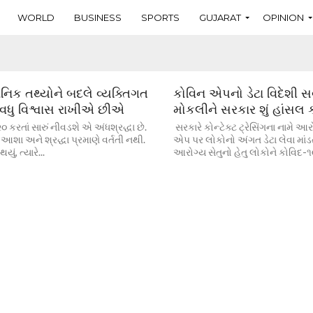
WORLD
BUSINESS
SPORTS
GUJARAT
OPINION
ાનિક તથ્યોને બદલે વ્યક્તિગત
કોવિન એપનો ડેટા વિદેશી સર
ાં વધુ વિશ્વાસ રાખીએ છીએ
મોકલીને સરકાર શું હાંસલ ક
૨૦ કરતાં સારું નીવડશે એ અંધશ્રદ્ધા છે.
સરકારે કોન્ટેક્ટ ટ્રેસિંગના નામે આર
શા અને શ્રદ્ધા પ્રમાણે વર્તતી નથી.
એપ પર લોકોનો અંગત ડેટા લેવા માંડ
થયું, ત્યારે...
આરોગ્ય સેતુનો હેતુ લોકોને કોવિદ-૧૯