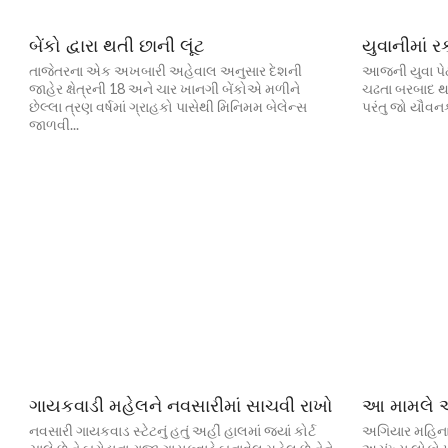
બેંકો દ્વારા થતી છાની લૂંટ
યુવાનીમાં રક
તાજેતરના એક અખબારી અહેવાલ અનુસાર દેશની
આજની યુવા પેઢ
જાહેર ક્ષેત્રની 18 અને ચાર ખાનગી બેંકોએ મળીને
ચઢતા બરબાદ થ
છેલ્લા ત્રણ વર્ષમાં ગ્રાહકો પાસેથી મિનિમમ બેલેન્સ
પરંતુ જો યૌવનક
જાળવી...
ગાયકવાડી મહેલને નવસારીમાં સાચવી રાખો
આ મામલે 
નવસારી ગાયકવાડ સ્ટેટનું હતું અહીં હાલમાં જ્યાં કોર્ટ
અગિયાર મહિનાથ