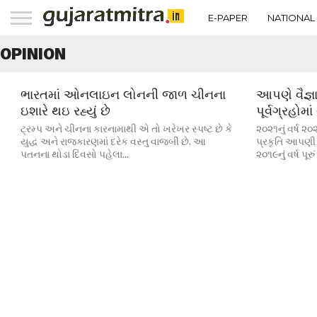
E-PAPER
NATIONAL
OPINION
ભારતમાં ઓનલાઇન લોનની જાળ ચીનના
આપણે વૈજ્ઞ
ઇશારે થઇ રહ્યું છે
પૂર્વગ્રહોમ
ટ્રમ્પ અને ચીનના કારનામાથી એ તો ખરેખર સ્પષ્ટ છે કે
૨૦૨૧નું વર્ષ ૨૦
યુદ્ધ અને રાજકારણમાં દરેક વસ્તુ વાજબી છે. આ
પ્રકૃતિ આપણી આ
પતનના થોડા દિવસો પહેલા...
૨૦૧૯નું વર્ષ પૂરું 