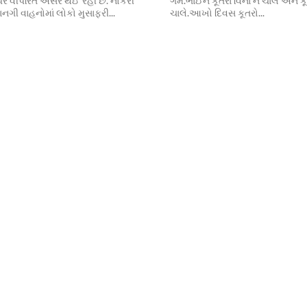
પર વીપરિત અસર થઇ રહી છે. નોકરી
ગમે.ભાઈને કૂતરા વિના ન ચાલે અને ક
નગી વાહનોમાં લોકો મુસાફરી...
ચાલે.આખો દિવસ કૂતરો...