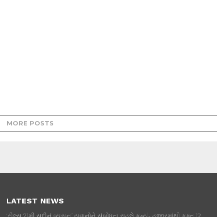
MORE POSTS
LATEST NEWS
‘રીલ્સ 21મી સદીનું વ્યસન’ યુવાનોને સંબોધતા રાહુલે કહ્યું- હજારમાંથી ફક્ત 12