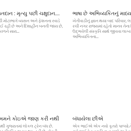
્તદાન : મૃત્યુ પછી ચક્ષુદાન….
ભાષા છે અભિવ્યકિતનું માધ્
ી મોટાભાગે વ્યસન અને ફેશનના રવાડે
ખેતીવાડીનું જ્ઞાન થયા બાદ પરિવાર, 
ઈ રહી છે અને દિશાહીન બનતી જાય છે,
રચી નગર રાજયમાં રહેતો માનવ તેના વ
ાળને સારા...
ઉદ્‌ભવેલી સંસ્કૃતિ સાથે જીવવા લાગ્યો
અભિવ્યકિતના...
અમને કોઇએ જાણ કરી નથી
બંધાયેલા છીએ
ી ગુજરાતમાં લોકલ ટ્રેન બંધ છે.
એક ભાઈએ એક નવો કૂતરો પાળ્યો.ત