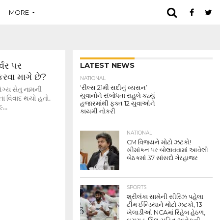
MORE
્વર પર
LATEST NEWS
રવા માગે છે?
NATIONAL
‘રીલ્સ 21મી સદીનું વ્યસન’
ોગ્ય સેતુ નામની
યુવાનોને સંબોધતા રાહુલે કહ્યું-
તા વિવાદ થયો હતો.
હજારમાંથી ફક્ત 12 યુવાઓને
...
કાયમી નોકરી
NATIONAL
CM વિજયને મોટો ઝટકો!
સીમાંકન પર બોલાવવામાં આવેલી
બેઠકમાં 37 સાંસદો ગેરહાજર
SPORTS
શ્રીલંકા સામેની સીરિઝ પહેલા
ટીમ ઈન્ડિયાને મોટો ઝટકો, 13
ખેલાડીઓ NCAમાં રિહેબ હેઠળ,