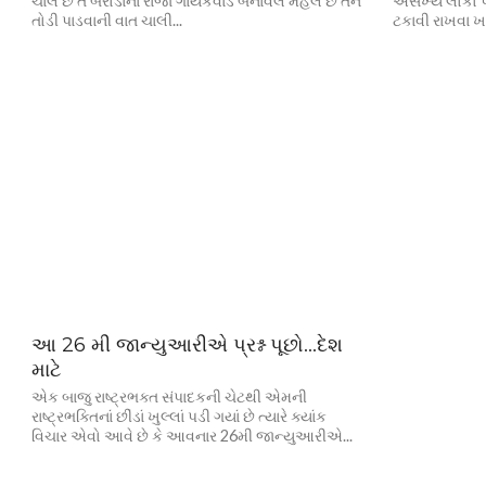
ચાલે છે તે બરોડાના રાજા ગાયકવાડે બનાવેલ મહેલ છે તેને
અસંખ્ય લોકો 
તોડી પાડવાની વાત ચાલી...
ટકાવી રાખવા ખા
આ 26 મી જાન્યુઆરીએ પ્રશ્ન પૂછો…દેશ
માટે
એક બાજુ રાષ્ટ્રભક્ત સંપાદકની ચેટથી એમની
રાષ્ટ્રભક્તિનાં છીંડાં ખુલ્લાં પડી ગયાં છે ત્યારે ક્યાંક
વિચાર એવો આવે છે કે આવનાર 26મી જાન્યુઆરીએ...