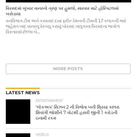
વિરસદમાં ખુંખાર વાનરનો ત્રણ પર હુમલો, સારવાર માટે હોસ્પિટલમાં
ખસેડાયા
વનવિભાગ ટીમ અને કરમસદ દયા ફાઉન્ડેશનની ટીમની 17 કલાકની ભારે
જહેમત બાદ વાનરનુ રેસ્ક્યુ કરાયું બોરસદ તાલુકાના વિરસદના ભાગોળ
વિસ્તારમાં છેલ્લા બે...
MORE POSTS
LATEST NEWS
ENTERTAINMENT
‘લોકઅપ’ સિઝન 2 ની વિજેતા બની શ્રિયા કાલરા
શિવાંગી જોશીને 7 વોટથી હરાવી જીતી 1 કરોડની
ઇનામી રકમ
WORLD