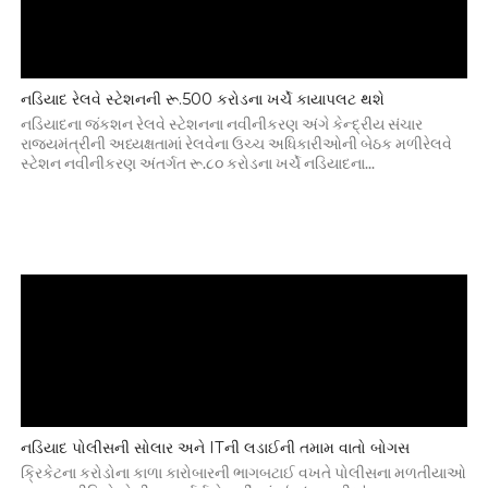
નડિયાદ રેલવે સ્ટેશનની રૂ.500 કરોડના ખર્ચે કાયાપલટ થશે
નડિયાદના જંકશન રેલવે સ્ટેશનના નવીનીકરણ અંગે કેન્દ્રીય સંચાર
રાજયમંત્રીની અધ્યક્ષતામાં રેલવેના ઉચ્ચ અધિકારીઓની બેઠક મળીરેલવે
સ્ટેશન નવીનીકરણ અંતર્ગત રૂ.૮૦ કરોડના ખર્ચે નડિયાદના...
નડિયાદ પોલીસની સોલાર અને ITની લડાઈની તમામ વાતો બોગસ
ક્રિકેટના કરોડોના કાળા કારોબારની ભાગબટાઈ વખતે પોલીસના મળતીયાઓ