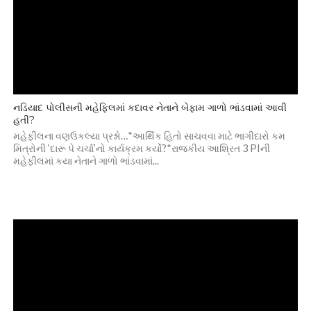
નડિયાદ પોલીસની મહેફિલમાં કદાવર નેતાને બેફામ ગાળો ભાંડવામાં આવી
હતી?
મહેફીલના વણઉકલ્યા પ્રશ્નો…*આર્થિક હિતો સાચવવા માટે ભાગીદારો કમ
મિત્રોની ‘દારૂ પે ચર્ચા’નો કાર્યક્રમ કર્યો?*રાજકીય આશ્રિત 3 PIની
મહેફીલમાં કયા નેતાને ગાળો ભાંડવામાં...