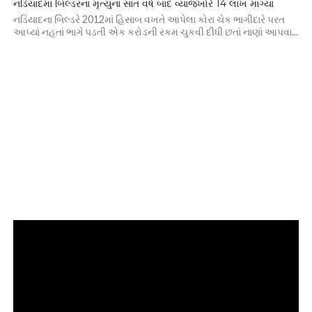
નડિયાદમાં બિલ્ડરના મૃત્યુના સાત વર્ષ બાદ વ્યાજખોરે 14 લાખ માંગ્યા
નડિયાદના બિલ્ડરે 2012માં હિસાબ વખતે આપેલા કોરા ચેક ભાગીદારે પરત
આપ્યાં નહતાં ભાગે પડતી એક કરોડની રકમ ચુકવી દીધી છતાં નાણાં આપવા...