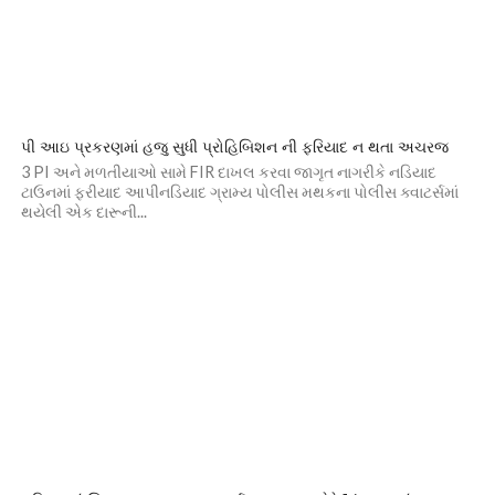
પી આઇ પ્રકરણમાં હજુ સુધી પ્રોહિબિશન ની ફરિયાદ ન થતા અચરજ
3 PI અને મળતીયાઓ સામે FIR દાખલ કરવા જાગૃત નાગરીકે નડિયાદ
ટાઉનમાં ફરીયાદ આપીનડિયાદ ગ્રામ્ય પોલીસ મથકના પોલીસ ક્વાટર્સમાં
થયેલી એક દારૂની...