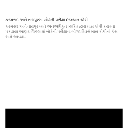
કરમસદ અને તારાપુરમાં બોર્ડની પરીક્ષા દરમ્યાન ચોરી
કરમસદ અને તારાપુર ખાતે અનઅધિકૃત વ્યક્તિ દ્વારા માસ કોપી કરાવતા
પકડાયા આણંદ જિલ્લામાં બોર્ડની પરીક્ષાના બીજા દિવસે માસ કોપીનો કેસ
સામે આવ્યા...