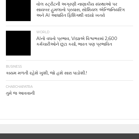
વોલ સ્ટ્રીટની અગ્રણી નાણાકીય સંસ્થાઓ પર
સાયબર હુમલાનો પ્રયાસ, સોશિયલ એન્જિનિયરિંગ
અને AI આધારિત ફિશિંગથી વધ્યો ખતરો
WORLD
AIનો વધતો પ્રભાવ, Visaએ વિશ્વભરમાં 2,600
કર્મચારીઓને છૂટા કર્યા, ભારત પણ પ્રભાવિત
BUSINESS
કાયમ મળતી રહેશે ખુશી, જો હશે સારા પાડોશી.!
CHARCHAPATRA
તુમે જ આવવાની