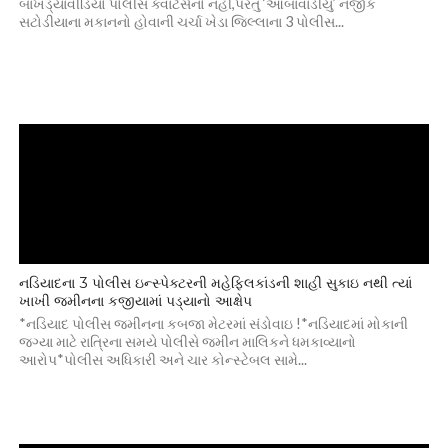
બાખડ્યાવીડિયો પોલીસ ક્વાર્ટર્સનો નહીં,પરંતુ ‘આંબાવાડીયુ’ નજીક
સટોડીયાના મકાનનો હોવાની ચર્ચા ખેડા જિલ્લાના 3 પોલીસ...
નડિયાદના 3 પોલીસ ઇન્સ્પેક્ટરની મહેફિલકાંડની શાહી સુકાઇ નથી ત્યાં
ખાખી જમીનના કજીયામાં પડ્યાનો આક્ષેપ
*નડિયાદ પોલીસ જમીનના કબજા મેટરમાં સંડોવાઇ !*નડિયાદમાં મોકાની
જગ્યા માટે રાત્રિના સમયે પોલીસે જમીન માલિકને ધમકાવ્યાનો
આરોપ*પોલીસ અધિકારી અને ચાર કોન્સ્ટેબલ સામે...