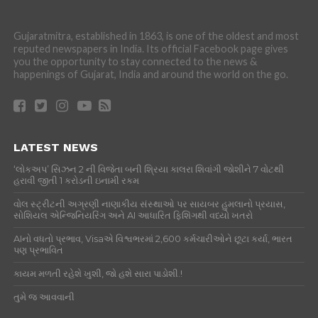
Gujaratmitra, established in 1863, is one of the oldest and most
reputed newspapers in India. Its official Facebook page gives
you the opportunity to stay connected to the news &
happenings of Gujarat, India and around the world on the go.
LATEST NEWS
‘લોકઅપ’ સિઝન 2 ની વિજેતા બની શ્રિયા કાલરા શિવાંગી જોશીને 7 વોટથી
હરાવી જીતી 1 કરોડની ઇનામી રકમ
વોલ સ્ટ્રીટની અગ્રણી નાણાકીય સંસ્થાઓ પર સાયબર હુમલાનો પ્રયાસ,
સોશિયલ એન્જિનિયરિંગ અને AI આધારિત ફિશિંગથી વધ્યો ખતરો
AIનો વધતો પ્રભાવ, Visaએ વિશ્વભરમાં 2,600 કર્મચારીઓને છૂટા કર્યા, ભારત
પણ પ્રભાવિત
કાયમ મળતી રહેશે ખુશી, જો હશે સારા પાડોશી.!
તુમે જ આવવાની