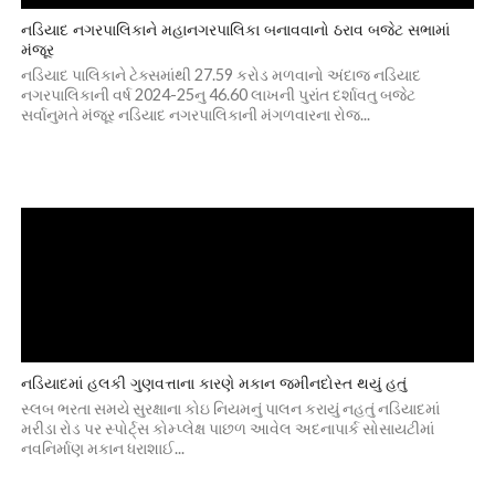
નડિયાદ નગરપાલિકાને મહાનગરપાલિકા બનાવવાનો ઠરાવ બજેટ સભામાં
મંજૂર
નડિયાદ પાલિકાને ટેક્સમાંથી 27.59 કરોડ મળવાનો અંદાજ નડિયાદ
નગરપાલિકાની વર્ષ 2024-25નુ 46.60 લાખની પુરાંત દર્શાવતુ બજેટ
સર્વાનુમતે મંજૂર નડિયાદ નગરપાલિકાની મંગળવારના રોજ...
નડિયાદમાં હલકી ગુણવત્તાના કારણે મકાન જમીનદોસ્ત થયું હતું
સ્લબ ભરતા સમયે સુરક્ષાના કોઇ નિયમનું પાલન કરાયું નહતું નડિયાદમાં
મરીડા રોડ પર સ્પોર્ટ્સ કોમ્પ્લેક્ષ પાછળ આવેલ અદનાપાર્ક સોસાયટીમાં
નવનિર્માણ મકાન ધરાશાઈ...