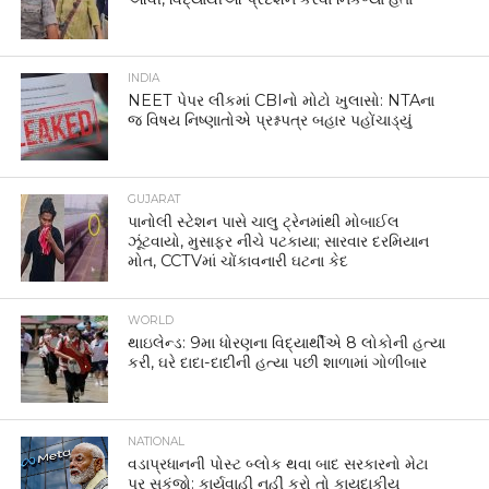
INDIA
NEET પેપર લીકમાં CBIનો મોટો ખુલાસો: NTAના
જ વિષય નિષ્ણાતોએ પ્રશ્નપત્ર બહાર પહોંચાડ્યું
GUJARAT
પાનોલી સ્ટેશન પાસે ચાલુ ટ્રેનમાંથી મોબાઈલ
ઝૂંટવાયો, મુસાફર નીચે પટકાયા; સારવાર દરમિયાન
મોત, CCTVમાં ચોંકાવનારી ઘટના કેદ
WORLD
થાઇલેન્ડ: 9મા ધોરણના વિદ્યાર્થીએ 8 લોકોની હત્યા
કરી, ઘરે દાદા-દાદીની હત્યા પછી શાળામાં ગોળીબાર
NATIONAL
વડાપ્રધાનની પોસ્ટ બ્લોક થવા બાદ સરકારનો મેટા
પર સકંજો: કાર્યવાહી નહીં કરો તો કાયદાકીય