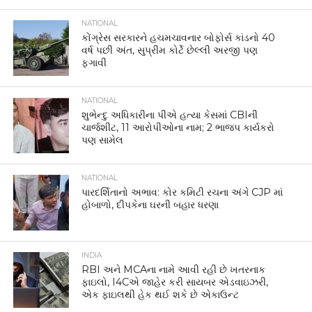
NATIONAL
કોંગ્રેસ સરકારને હચમચાવનાર બોફોર્સ કાંડનો 40
વર્ષ પછી અંત, સુપ્રીમ કોર્ટે છેલ્લી અરજી પણ
ફગાવી
NATIONAL
શુભેન્દુ અધિકારીના પીએ હત્યા કેસમાં CBIની
ચાર્જશીટ, 11 આરોપીઓના નામ; 2 ભાજપ કાર્યકરો
પણ સામેલ
NATIONAL
પારદર્શિતાનો અભાવ: કોર કમિટી રચના અંગે CJP માં
હોબાળો, દીપકેના ઘરની બહાર ધરણા
INDIA
RBI અને MCAના નામે આવી રહી છે ખતરનાક
ફાઇલો, I4Cએ જાહેર કરી સાયબર એડવાઇઝરી,
એક ફાઇલથી હેક થઈ શકે છે એકાઉન્ટ