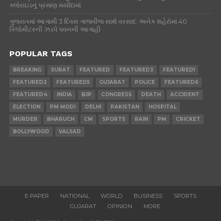
ક્લોરાઇડનું પ્રમાણ મર્યાદામાં
ગુજરાતમાં આગામી 3 દિવસ ગાજવીજ સાથે વરસાદ: અનેક શહેરોમાં 40
કિલોમીટરની ઝડપે પવનની આગાહી
POPULAR TAGS
BREAKING
SURAT
FEATURED
FEATURED3
FEATURED1
FEATURED2
FEATURED5
GUJARAT
POLICE
FEATURED6
FEATURED4
INDIA
BJP
CONGRESS
DEATH
ACCIDENT
ELECTION
PM MODI
DELHI
PAKISTAN
HOSPITAL
MURDER
BHARUCH
CM
SPORTS
RAIN
PM
CRICKET
BOLLYWOOD
VALSAD
E-PAPER
NATIONAL
WORLD
BUSINESS
SPORTS
GUJARAT
OPINION
MORE