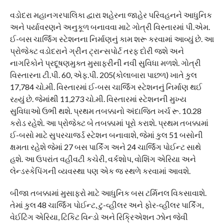
વડોદરા મહાનગરપાલિકા દ્વારા શહેરના જાહેર પરિવહનને આધુનિક
અને પર્યાવરણને અનુકૂળ બનાવવા માટે ગોત્રી વિસ્તારમાં પી.એમ.
ઈ-બસ ચાર્જિંગ સ્ટેશનના નિર્માણનું કામ શરૂ કરવામાં આવ્યું છે. આ
પ્રોજેક્ટ વડોદરાને ગ્રીન ટ્રાન્સપોર્ટ તરફ દોરી જશે અને
નાગરિકોને પ્રદૂષણમુક્ત મુસાફરીની નવી સુવિધા મળશે. ગોત્રી
વિસ્તારના ટી.પી. 60, એફ.પી. 205(કોલાબારા પાછળ) ખાતે કુલ
17,784 ચો.મી. વિસ્તારમાં ઈ-બસ ચાર્જિંગ સ્ટેશનનું નિર્માણ થઈ
રહ્યું છે. જેમાંથી 11,273 ચો.મી. વિસ્તારમાં સ્ટેશનની મુખ્ય
સુવિધાઓ ઉભી થશે. પ્રથમ તબક્કાનો અંદાજિત ખર્ચ રૂ. 10.28
કરોડ રહેશે. આ પ્રોજેક્ટ બે તબક્કામાં પૂરો કરાશે. પ્રથમ તબક્કામાં
ઈ-બસો માટે સુપરચાર્જ્ડ સ્ટેશન બનાવાશે, જેમાં કુલ 51 બસોની
ક્ષમતા રહેશે જેમાં 27 બસ પાર્કિંગ અને 24 ચાર્જિંગ પોઈન્ટ સાથે
હશે. આ ઉપરાંત વહીવટી કચેરી, વર્કશોપ, વોશિંગ એરિયા અને
લેન્ડસ્કેપિંગની વ્યવસ્થા પણ એક જ સ્થળે કરવામાં આવશે.
બીજા તબક્કામાં મુસાફરો માટે આધુનિક બસ ટર્મિનલ વિકસાવાશે.
તેમાં કુલ 48 ચાર્જિંગ પોઈન્ટ, ટુ-વ્હીલર અને ફોર-વ્હીલર પાર્કિંગ,
વેઈટિંગ એરિયા, ટિકિટ વિન્ડો અને રિક્રિએશન ઝોન જેવી