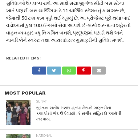
સુવિધાઓ ઉપલબ્ધ થશે. આ સાથે સયાજીગંજ સીટી બસ સ્ટેન્ડ
ખાતે પણ ઈ-બસ ચાર્જિંગ માટે 11 ચાર્જિંગ સ્ટેશનનું કામ શરૂ છે,
જેમાંથી 50 ટકા કામ પૂર્ણ થઈ ચૂક્યું છે. આ પ્રોજેક્ટ પૂરો થયા બાદ
વડોદરામાં કુલ 100 ઈ-બસો સેવા આપશે. ઈ-બસો શરૂ થતા શહેરનો
વાહનવ્યવહાર વધુ નિયમિત બનશે, પ્રદૂષણમાં ઘટાડો થશે અને
નાગરિકોને સ્વચ્છ તથા આરામદાયક મુસાફરીની સુવિધા મળશે.
RELATED ITEMS:
MOST POPULAR
SURAT
સુરતના સતીષ મરાઠા હત્યા કેસનો ગણતરીના
કલાકોમાં ભેદ ઉકેલાયો, 4 સગીર સહિત 8 આરોપી
ઝડપાયા
NATIONAL