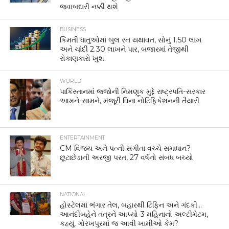
જવાબદારી નક્કી થશે
BUSINESS
કિંમતી ધાતુઓમાં બુલ રન યથાવત, સોનું 1.50 લાખ
અને ચાંદી 2.30 લાખને પાર, બજારમાં તેજીથી
રોકાણકારો ખુશ
WORLD
પાકિસ્તાનમાં જજોની નિમણૂક મુદ્દે રાષ્ટ્રપતિ-સરકાર
આમને-સામને, મંજૂરી વિના નોટિફિકેશનની તૈયારી
ENTERTAINMENT
CM વિજય અને પત્ની સંગીતા વચ્ચે સમાધાન?
છૂટાછેડાની અરજી પરત, 27 વર્ષનો સંબંધ બચ્યો
NATIONAL
હોસ્ટેલમાં ભંગાર તેલ, બહારથી ટિફિન અને ગંદકી…
આનંદીબહેને તંત્રને આપ્યો 3 મહિનાનો અલ્ટીમેટમ,
કહ્યું, ગોરખપુરમાં જ આવી ખામીઓ કેમ?