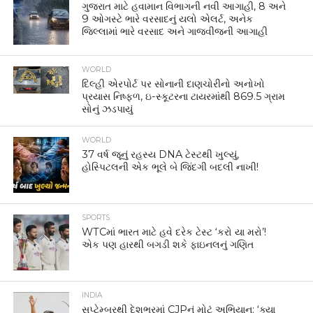
ગુજરાત માટે હવામાન વિભાગની નવી આગાહી, 8 અને
9 ઓગસ્ટે ભારે વરસાદનું યલો એલર્ટ, અનેક
જિલ્લામાં ભારે વરસાદ અને ગાજવીજની આગાહી
WORLD
દિલ્હી એરપોર્ટ પર સોનાની દાણચોરીનો અનોખો
પ્રયાસ નિષ્ફળ, ઇ-સ્કૂટરના ટાયરમાંથી 869.5 ગ્રામ
સોનું ઝડપાયું
WORLD
37 વર્ષ જૂનું રહસ્ય DNA ટેસ્ટથી ખુલ્યું,
હોસ્પિટલની એક ભૂલે બે જિંદગી બદલી નાખી!
SPORTS
WTCમાં ભારત માટે હવે દરેક ટેસ્ટ ‘કરો યા મરો’!
એક પણ હારથી બગડી શકે ફાઇનલનું ગણિત
INDIA
સપ્ટેમ્બરથી દેશભરમાં CJPનું મોટું અભિયાન: ‘ક્યા