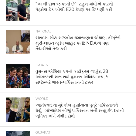
“આખી દાળ જ કાળી છે”: રાહુલ ગાંધીએ કારની
પેટ્રોલ ટેંક ખોલી E20 ઇંધણ પર ટિપ્પણી કરી
NATIONAL
સંસદમાં મોટા રાજકીય ઘમાસાણના એંધાણ, કોંગ્રેસે
થ્રી-લાઇન વ્હીપ જાહેર કર્યો; NDAએ પણ
તૈયારીઓ તેજ કરી
SPORTS
વુમન્સ એશિયા કપનો કાર્યક્રમ જાહેર, 28
ઓગસ્ટથી શરૂ થશે વુમન્સ એશિયા કપ, 5
સપ્ટેમ્બરે ભારત-પાકિસ્તાનની ટક્કર
WORLD
આતંકવાદના મુદ્દે શેખ હસીનાના પુત્રે પાકિસ્તાનને
ઘેર્યું: ‘બાંગ્લાદેશ બીજું પાકિસ્તાન બની રહ્યું છે’, ISIની
ભૂમિકા અંગે ગંભીર દાવો
GUJARAT