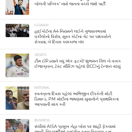
બોલતી પબ્લિક’ નામે જનતા વચ્ચે જશે પાર્ટી
GUJARAT
હાઈકોર્ટના A4 નિયમને લઈને ગુજરાતભરમાં
વકીલોનો વિરોધ, સુરત કોર્ટના ગેટ પર પક્ષકારોને
રોકાયા, બે દિવસ કામકાજ બંધ
SPORTS
ટીમ ઈન્ડિયાને વધુ એક ફટકો! શુભમન ગિલ બે વખત
ઈજાગ્રસ્ત, ટેસ્ટ સીરિઝ પહેલાં BCCIનું ટેન્શન વધ્યું
NATIONAL
સ્વતંત્રતા દિવસ પહેલાં અભિજીત દીપકેની મોટી
ડિમાન્ડ, PM મોદીના ભાષણમાં યુવાનોને પ્રાથમિકતા
આપવાની માંગ કરી
BUSINESS
રાંચીમાં AISA પ્રમુખ નેહા બોરા પર શાહી ફેંકવામાં
આવી, વિદ્યાર્થીઓ પ્રદર્શન કરવા નિકળ્યા હતા