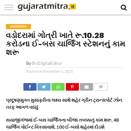
E-
PAPER
NATIONAL
WORLD
BUSINESS
SPORTS
GUJARAT
OPINION
MORE
VADODARA
વડોદરામાં ગોત્રી ખાતે રૂ.10.28
કરોડના ઈ-બસ ચાર્જિંગ સ્ટેશનનું કામ
શરૂ
By
BrdDigitalEditor
Posted on
November 1, 2025
COMMENTS
પ્રદૂષણમુક્ત મુસાફરીના લક્ષ્ય સાથે શહેર ગ્રીન ટ્રાન્સપોર્ટ ઝોન
તરફ આગળ વધ્યું
સયાજીગંજમાં ઈ-બસ ચાર્જિંગના બીજા તબક્કાનું કામ શરૂ, 48
ચાર્જિંગ પોઈન્ટ વિકસાવાશે, 100 ઈ-બસો શહેરમાં દોડશે