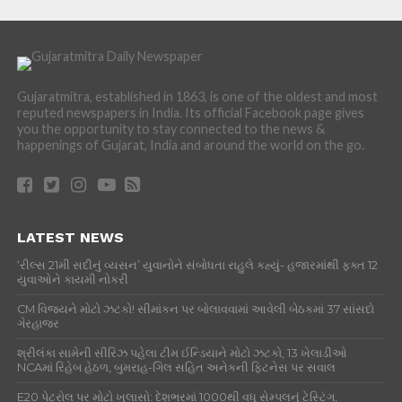
Gujaratmitra, established in 1863, is one of the oldest and most
reputed newspapers in India. Its official Facebook page gives
you the opportunity to stay connected to the news &
happenings of Gujarat, India and around the world on the go.
LATEST NEWS
‘રીલ્સ 21મી સદીનું વ્યસન’ યુવાનોને સંબોધતા રાહુલે કહ્યું- હજારમાંથી ફક્ત 12
યુવાઓને કાયમી નોકરી
CM વિજયને મોટો ઝટકો! સીમાંકન પર બોલાવવામાં આવેલી બેઠકમાં 37 સાંસદો
ગેરહાજર
શ્રીલંકા સામેની સીરિઝ પહેલા ટીમ ઈન્ડિયાને મોટો ઝટકો, 13 ખેલાડીઓ
NCAમાં રિહેબ હેઠળ, બુમરાહ-ગિલ સહિત અનેકની ફિટનેસ પર સવાલ
E20 પેટ્રોલ પર મોટો ખુલાસો: દેશભરમાં 1000થી વધુ સેમ્પલનું ટેસ્ટિંગ,