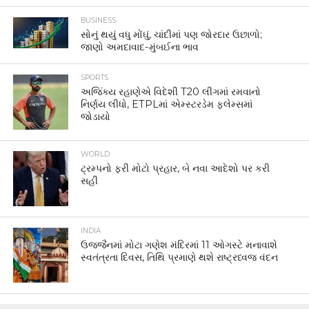
BUSINESS
સોનું થયું વધુ મોંઘું, ચાંદીમાં પણ જોરદાર ઉછાળો;
જાણો અમદાવાદ-મુંબઈના ભાવ
SPORTS
અજિંક્ય રહાણેએ વિદેશી T20 લીગમાં રમવાનો
નિર્ણય લીધો, ETPLમાં એમ્સ્ટરડેમ ફ્લેમ્સમાં
જોડાયો
WORLD
ટ્રમ્પનો ફરી મોટો પ્રહાર, બે નવા આદેશો પર કરી
સહી
INDIA
ઉજ્જૈનમાં મોટા ગણેશ મંદિરમાં 11 ઓગસ્ટે મનાવાશે
સ્વતંત્રતા દિવસ, તિથિ પ્રમાણે થશે રાષ્ટ્રધ્વજ વંદન