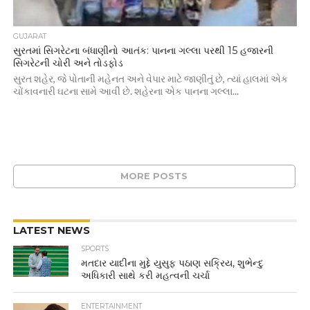
GUJARAT
સુરતમાં સિગરેટના બંધાણીનો આતંક: પાનના ગલ્લા પરથી 15 હજારની
સિગરેટની ચોરી અને તોડફોડ
સુરત શહેર, જે પોતાની મહેનત અને વેપાર માટે જાણીતું છે, ત્યાં હાલમાં એક
ચોંકાવનારી ઘટના સામે આવી છે. શહેરના એક પાનના ગલ્લા...
MORE POSTS
LATEST NEWS
SPORTS
મતદાર યાદીના મુદ્દે યુસુફ પઠાણ સક્રિય, શુભેન્દુ
અધિકારી સાથે કરી મહત્વની ચર્ચા
ENTERTAINMENT