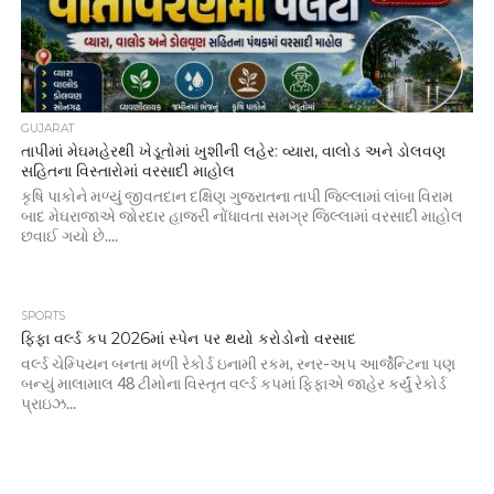
GUJARAT
તાપીમાં મેઘમહેરથી ખેડૂતોમાં ખુશીની લહેર: વ્યારા, વાલોડ અને ડોલવણ
સહિતના વિસ્તારોમાં વરસાદી માહોલ
કૃષિ પાકોને મળ્યું જીવતદાન દક્ષિણ ગુજરાતના તાપી જિલ્લામાં લાંબા વિરામ
બાદ મેઘરાજાએ જોરદાર હાજરી નોંધાવતા સમગ્ર જિલ્લામાં વરસાદી માહોલ
છવાઈ ગયો છે....
SPORTS
ફિફા વર્લ્ડ કપ 2026માં સ્પેન પર થયો કરોડોનો વરસાદ
વર્લ્ડ ચેમ્પિયન બનતા મળી રેકોર્ડ ઇનામી રકમ, રનર-અપ આર્જેન્ટિના પણ
બન્યું માલામાલ 48 ટીમોના વિસ્તૃત વર્લ્ડ કપમાં ફિફાએ જાહેર કર્યું રેકોર્ડ
પ્રાઇઝ...