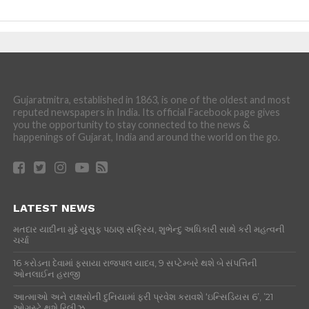
Gujaratmitra, established in 1863, is one of the oldest and most
reputed newspapers in India. Its official Facebook page gives
you the opportunity to stay connected to the news &
happenings of Gujarat, India and around the world on the go.
LATEST NEWS
મતદાર યાદીના મુદ્દે યુસુફ પઠાણ સક્રિય, શુભેન્દુ અધિકારી સાથે કરી મહત્વની
ચર્ચા
16 કરોડના દેવામાં ફસાયા રાજપાલ યાદવ, 9 સપ્ટેમ્બરે થશે બે સંપત્તિની
ઓનલાઈન હરાજી
આત્માઓ અને રાક્ષસોની દુનિયામાં ફરી પ્રવેશ કરાવશે ‘ઇન્સિડિયસ 6’, ’21
ઓગસ્ટે થશે રિલીઝ