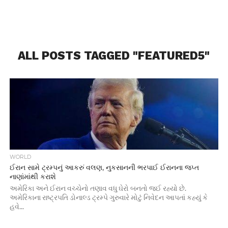
ALL POSTS TAGGED "FEATURED5"
WORLD
ઈરાન સામે ટ્રમ્પનું આકરું વલણ, નુકસાનની ભરપાઈ ઈરાનના જપ્ત
નાણાંમાંથી કરાશે
અમેરિકા અને ઈરાન વચ્ચેનો તણાવ વધુ ઘેરો બનતો જઈ રહ્યો છે.
અમેરિકાના રાષ્ટ્રપતિ ડોનાલ્ડ ટ્રમ્પે ગુરુવારે મોટું નિવેદન આપતાં કહ્યું કે
હવે...