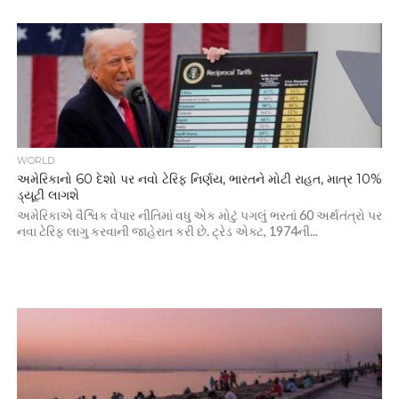
WORLD
અમેરિકાનો 60 દેશો પર નવો ટેરિફ નિર્ણય, ભારતને મોટી રાહત, માત્ર 10%
ડ્યૂટી લાગશે
અમેરિકાએ વૈશ્વિક વેપાર નીતિમાં વધુ એક મોટું પગલું ભરતાં 60 અર્થતંત્રો પર
નવા ટેરિફ લાગુ કરવાની જાહેરાત કરી છે. ટ્રેડ એક્ટ, 1974ની...