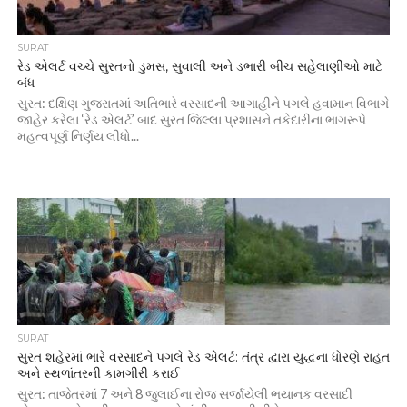
SURAT
રેડ એલર્ટ વચ્ચે સુરતનો ડુમસ, સુવાલી અને ડભારી બીચ સહેલાણીઓ માટે
બંધ
સુરત: દક્ષિણ ગુજરાતમાં અતિભારે વરસાદની આગાહીને પગલે હવામાન વિભાગે
જાહેર કરેલા ‘રેડ એલર્ટ’ બાદ સુરત જિલ્લા પ્રશાસને તકેદારીના ભાગરૂપે
મહત્વપૂર્ણ નિર્ણય લીધો...
SURAT
સુરત શહેરમાં ભારે વરસાદને પગલે રેડ એલર્ટ: તંત્ર દ્વારા યુદ્ધના ધોરણે રાહત
અને સ્થળાંતરની કામગીરી કરાઈ
સુરત: તાજેતરમાં 7 અને 8 જુલાઈના રોજ સર્જાયેલી ભયાનક વરસાદી