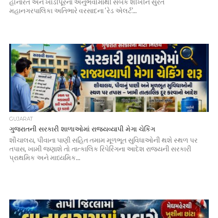
હોનારત અને ખાડીપૂરના અનુભવોમાંથી સબક શીખીને સુરત
મહાનગરપાલિકા અતિભારે વરસાદના ‘રેડ એલર્ટ’...
GUJARAT
ગુજરાતની સરકારી શાળાઓમાં રાજ્યવ્યાપી મેગા ચેકિંગ
શૌચાલય, પીવાના પાણી સહિત તમામ મૂળભૂત સુવિધાઓની થશે સ્થળ પર
તપાસ, ખામી જણાશે તો તાત્કાલિક રિપેરિંગના આદેશ રાજ્યની સરકારી
પ્રાથમિક અને માધ્યમિક...