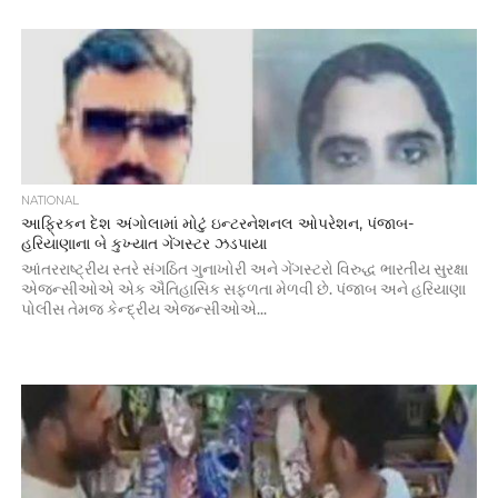
NATIONAL
આફ્રિકન દેશ અંગોલામાં મોટું ઇન્ટરનેશનલ ઓપરેશન, પંજાબ-
હરિયાણાના બે કુખ્યાત ગેંગસ્ટર ઝડપાયા
આંતરરાષ્ટ્રીય સ્તરે સંગઠિત ગુનાખોરી અને ગેંગસ્ટરો વિરુદ્ધ ભારતીય સુરક્ષા
એજન્સીઓએ એક ઐતિહાસિક સફળતા મેળવી છે. પંજાબ અને હરિયાણા
પોલીસ તેમજ કેન્દ્રીય એજન્સીઓએ...