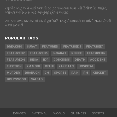
રણબીર કપૂર અને સાઈ પલ્લવી સ્ટારર ‘રામાયણ ભાગ 1’ની રિલીઝ ડેટ જાહેર,
ગ્લોબલ ઓડિયન્સ માટે અંગ્રેજી ટ્રેલર આઉટ
2013ના બળાત્કાર કેસમાં બોમ્બે હાઈકોર્ટે તરુણ તેજપાલને 10 વર્ષની સખત કેદની
સજા ફટકારી
POPULAR TAGS
BREAKING
SURAT
FEATURED
FEATURED3
FEATURED1
FEATURED2
FEATURED5
GUJARAT
POLICE
FEATURED6
FEATURED4
INDIA
BJP
CONGRESS
DEATH
ACCIDENT
ELECTION
PM MODI
DELHI
PAKISTAN
HOSPITAL
MURDER
BHARUCH
CM
SPORTS
RAIN
PM
CRICKET
BOLLYWOOD
VALSAD
E-PAPER
NATIONAL
WORLD
BUSINESS
SPORTS