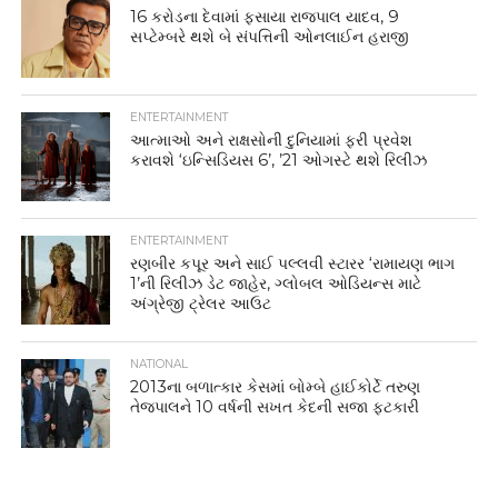
16 કરોડના દેવામાં ફસાયા રાજપાલ યાદવ, 9
સપ્ટેમ્બરે થશે બે સંપત્તિની ઓનલાઈન હરાજી
ENTERTAINMENT
આત્માઓ અને રાક્ષસોની દુનિયામાં ફરી પ્રવેશ
કરાવશે ‘ઇન્સિડિયસ 6’, ’21 ઓગસ્ટે થશે રિલીઝ
ENTERTAINMENT
રણબીર કપૂર અને સાઈ પલ્લવી સ્ટારર ‘રામાયણ ભાગ
1’ની રિલીઝ ડેટ જાહેર, ગ્લોબલ ઓડિયન્સ માટે
અંગ્રેજી ટ્રેલર આઉટ
NATIONAL
2013ના બળાત્કાર કેસમાં બોમ્બે હાઈકોર્ટે તરુણ
તેજપાલને 10 વર્ષની સખત કેદની સજા ફટકારી