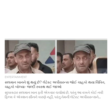
ENTERTAINMENT
સલમાન ખાનને શું થયું છે? લેટેસ્ટ અપીયરન્સ જોઈ ચાહકો થયા ચિંતિત,
ચાહકો બોલ્યા- જલ્દી સ્વસ્થ થઈ જાઓ
સુપરસ્ટાર સલમાન ખાન ફરી એકવાર ચર્ચામાં છે, પરંતુ આ વખતે કોઈ નવી
ફિલ્મ કે એક્શન સીનને કારણે નહીં, પરંતુ તેમની લેટેસ્ટ અપીયરન્સને...