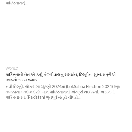
પાકિસ્તાનનું...
WORLD
પાકિસ્તાની નેતાએ કર્યું કેજરીવાલનું સમર્થન, દિલ્હીના મુખ્યમંત્રીએ
આપ્યો સરસ જવાબ
નવી દિલ્હી: લોકસભા ચૂંટણી 2024માં (LokSabha Election 2024) છઠ્ઠા
તબક્કાના મતદાન દરમિયાન પાકિસ્તાનની એન્ટ્રી થઈ હતી. અસલમાં
પાકિસ્તાનના (Pakistan) ભૂતપૂર્વ મંત્રી ચૌધરી...