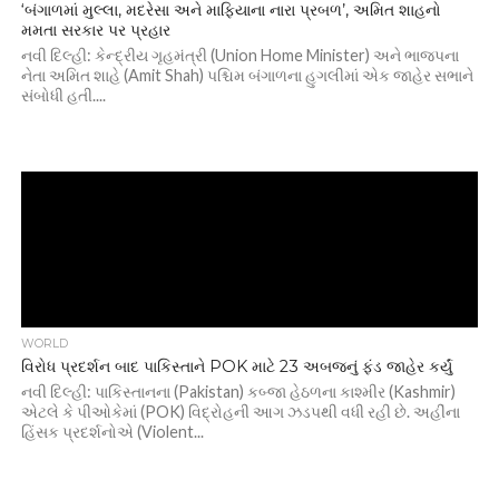
‘બંગાળમાં મુલ્લા, મદરેસા અને માફિયાના નારા પ્રબળ’, અમિત શાહનો
મમતા સરકાર પર પ્રહાર
નવી દિલ્હી: કેન્દ્રીય ગૃહમંત્રી (Union Home Minister) અને ભાજપના
નેતા અમિત શાહે (Amit Shah) પશ્ચિમ બંગાળના હુગલીમાં એક જાહેર સભાને
સંબોધી હતી....
WORLD
વિરોધ પ્રદર્શન બાદ પાકિસ્તાને POK માટે 23 અબજનું ફંડ જાહેર કર્યું
નવી દિલ્હી: પાકિસ્તાનના (Pakistan) કબ્જા હેઠળના કાશ્મીર (Kashmir)
એટલે કે પીઓકેમાં (POK) વિદ્રોહની આગ ઝડપથી વધી રહી છે. અહીંના
હિંસક પ્રદર્શનોએ (Violent...