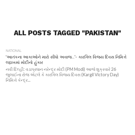
ALL POSTS TAGGED "PAKISTAN"
NATIONAL
‘આતંકના આકાઓને મારો સીધો અવાજ…’- કારગિલ વિજય દિવસ નિમિત્તે
લદ્દાખમાં મોદીનો હુંકાર
નવી દિલ્હી: વડાપ્રધાન નરેન્દ્ર મોદી (PM Modi) આજે શુક્રવારે 26
જુલાઈના રોજ એટલે કે કારગિલ વિજય દિવસ (Kargil Victory Day)
નિમિત્તે કેન્દ્ર...