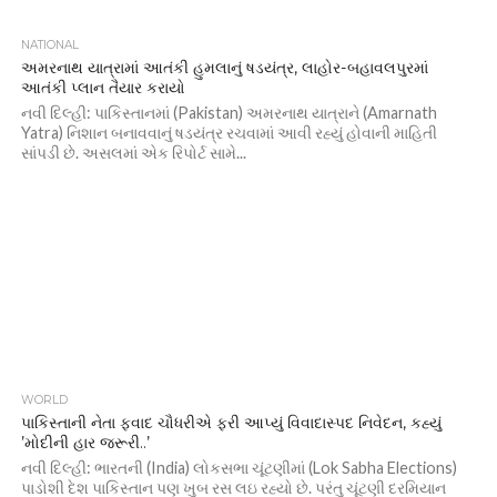
NATIONAL
અમરનાથ યાત્રામાં આતંકી હુમલાનું ષડયંત્ર, લાહોર-બહાવલપુરમાં
આતંકી પ્લાન તૈયાર કરાયો
નવી દિલ્હી: પાકિસ્તાનમાં (Pakistan) અમરનાથ યાત્રાને (Amarnath
Yatra) નિશાન બનાવવાનું ષડયંત્ર રચવામાં આવી રહ્યું હોવાની માહિતી
સાંપડી છે. અસલમાં એક રિપોર્ટ સામે...
WORLD
પાકિસ્તાની નેતા ફવાદ ચૌધરીએ ફરી આપ્યું વિવાદાસ્પદ નિવેદન, કહ્યું
’મોદીની હાર જરૂરી..’
નવી દિલ્હી: ભારતની (India) લોકસભા ચૂંટણીમાં (Lok Sabha Elections)
પાડોશી દેશ પાકિસ્તાન પણ ખુબ રસ લઇ રહ્યો છે. પરંતુ ચૂંટણી દરમિયાન