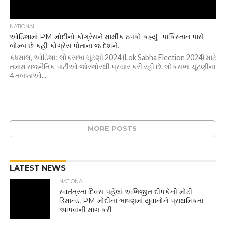
NATIONAL
ઓડિશામાં PM મોદીનો કોંગ્રેસને માર્મીક ઠપકો કહ્યું- પાકિસ્તાન પાસે
બોમ્બ છે કહી કોંગ્રેસ પોતાના જ દેશને..
કંધમાલ, ઓડિશા: લોકસભા ચૂંટણી 2024 (Lok Sabha Election 2024) માટે
તમામ રાજનૈતિક પાર્ટીઓ જોરશોરથી પ્રચાર કરી રહી છે. લોકસભા ચૂંટણીના
4 તબક્કાઓ...
MORE POSTS
LATEST NEWS
NATIONAL
સ્વતંત્રતા દિવસ પહેલાં અભિજીત દીપકેની મોટી
ડિમાન્ડ, PM મોદીના ભાષણમાં યુવાનોને પ્રાથમિકતા
આપવાની માંગ કરી