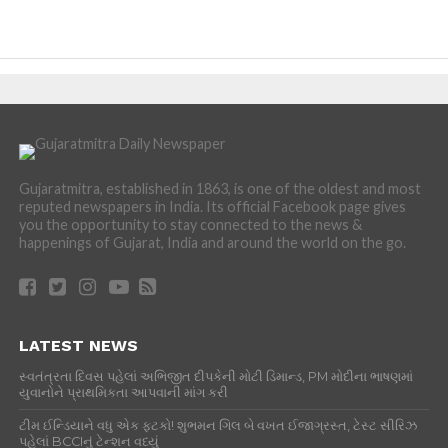
Gujaratmitra, established in 1863, is one of the oldest and most
reputed newspapers in India. Its official Facebook page gives
you the opportunity to stay connected to the news &
happenings of Gujarat, India and around the world on the go.
LATEST NEWS
સ્વતંત્રતા દિવસ પહેલાં અભિજીત દીપકેની મોટી ડિમાન્ડ, PM મોદીના ભાષણમાં
યુવાનોને પ્રાથમિકતા આપવાની માંગ કરી
ટીમ ઈન્ડિયાને વધુ એક ફટકો! શુભમન ગિલ બે વખત ઈજાગ્રસ્ત, ટેસ્ટ સીરિઝ
પહેલાં BCCIનું ટેન્શન વધ્યું