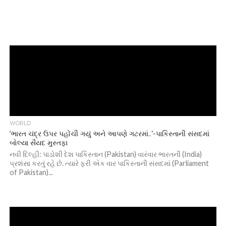
WORLD
‘ભારત ચંદ્ર ઉપર પહોંચી ગયું અને આપણે ગટરમાં..’-પાકિસ્તાની સંસદમાં
બોલ્યા સૈયદ મુસ્તફા
નવી દિલ્હી: પાડોશી દેશ પાકિસ્તાન (Pakistan) વારંવાર ભારતની (India)
પ્રશંસા કરતું રહે છે. ત્યારે ફરી એક વાર પાકિસ્તાની સંસદમાં (Parliament
of Pakistan)...