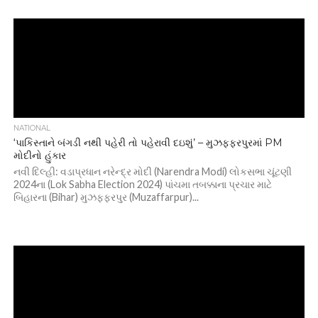
NATIONAL
‘પાકિસ્તાને બંગડી નથી પહેરી તો પહેરાવી દઇશું’ – મુઝફ્ફરપુરમાં PM
મોદીનો હુંકાર
નવી દિલ્હી: વડાપ્રધાન નરેન્દ્ર મોદી (Narendra Modi) લોકસભા ચૂંટણી
2024ના (Lok Sabha Election 2024) પાંચમા તબક્કાના પ્રચાર માટે
બિહારના (Bihar) મુઝફ્ફરપુર (Muzaffarpur)...