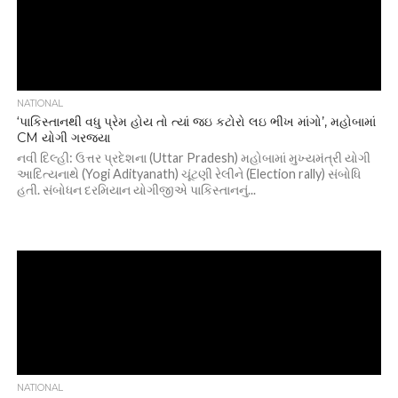
NATIONAL
‘પાકિસ્તાનથી વધુ પ્રેમ હોય તો ત્યાં જઇ કટોરો લઇ ભીખ માંગો’, મહોબામાં
CM યોગી ગરજ્યા
નવી દિલ્હી: ઉત્તર પ્રદેશના (Uttar Pradesh) મહોબામાં મુખ્યમંત્રી યોગી
આદિત્યનાથે (Yogi Adityanath) ચૂંટણી રેલીને (Election rally) સંબોધિ
હતી. સંબોધન દરમિયાન યોગીજીએ પાકિસ્તાનનું...
NATIONAL