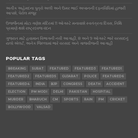
અતીક અહેમદના પુત્રો અલી અને ઉમર ભાઈ અબાનની દફનવિધિમાં હાજરી
આપશે, પેરોલ મંજૂર
ઉજ્જૈનમાં મોટા ગણેશ મંદિરમાં 11 ઓગસ્ટે મનાવાશે સ્વતંત્રતા દિવસ, તિથિ
પ્રમાણે થશે રાષ્ટ્રધ્વજ વંદન
ગુજરાત માટે હવામાન વિભાગની નવી આગાહી, 8 અને 9 ઓગસ્ટે ભારે વરસાદનું
યલો એલર્ટ, અનેક જિલ્લામાં ભારે વરસાદ અને ગાજવીજની આગાહી
POPULAR TAGS
BREAKING
SURAT
FEATURED
FEATURED3
FEATURED1
FEATURED2
FEATURED5
GUJARAT
POLICE
FEATURED6
FEATURED4
INDIA
BJP
CONGRESS
DEATH
ACCIDENT
ELECTION
PM MODI
DELHI
PAKISTAN
HOSPITAL
MURDER
BHARUCH
CM
SPORTS
RAIN
PM
CRICKET
BOLLYWOOD
VALSAD