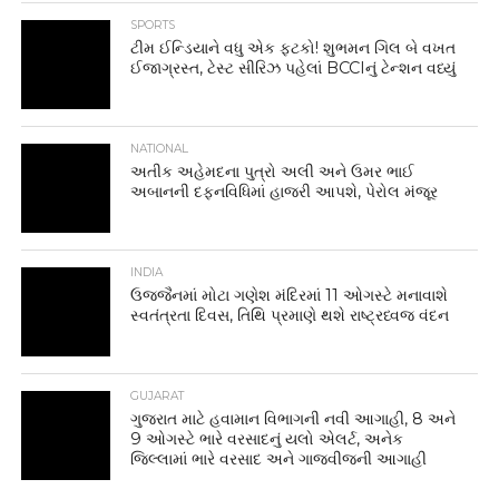
SPORTS
ટીમ ઈન્ડિયાને વધુ એક ફટકો! શુભમન ગિલ બે વખત
ઈજાગ્રસ્ત, ટેસ્ટ સીરિઝ પહેલાં BCCIનું ટેન્શન વધ્યું
NATIONAL
અતીક અહેમદના પુત્રો અલી અને ઉમર ભાઈ
અબાનની દફનવિધિમાં હાજરી આપશે, પેરોલ મંજૂર
INDIA
ઉજ્જૈનમાં મોટા ગણેશ મંદિરમાં 11 ઓગસ્ટે મનાવાશે
સ્વતંત્રતા દિવસ, તિથિ પ્રમાણે થશે રાષ્ટ્રધ્વજ વંદન
GUJARAT
ગુજરાત માટે હવામાન વિભાગની નવી આગાહી, 8 અને
9 ઓગસ્ટે ભારે વરસાદનું યલો એલર્ટ, અનેક
જિલ્લામાં ભારે વરસાદ અને ગાજવીજની આગાહી