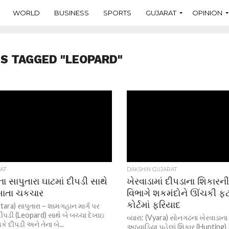
WORLD
BUSINESS
SPORTS
GUJARAT
OPINION
S TAGGED "LEOPARD"
AT
DAKSHIN GUJARAT
ના સાપુતારા ઘાટમાં દીપડી સાથે
ખેરવાડામાં દીપડાના શિકારન
ેખાતા ચકચાર
વિભાગે શકમંદોને ઊંચકી ફટ
કોર્ટમાં ફરિયાદ
utara) સાપુતારા – શામગહાન માર્ગ પર
દીપડી (Leopard) સાથે બે બચ્ચા દેખાઇ
વ્યારા: (Vyara) સોનગઢના ખેરવાડા
ે દીપડી અને તેના બે...
અઠવાડિયા પહેલાં શિકાર (Hunting) 