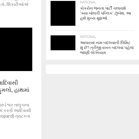
NATIONAL
 હતો. શિકારીઓએ
કોકરોચ જનતા પાર્ટી ચલાવશે
‘ક્યા બોલતી પબ્લિક’ ઝુંબેશ, આ
હશે મુખ્ય મુદ્દાઓ..
NATIONAL
આધારમાં નામ બદલવાની લિમિટ
શું છે? ત્રીજી વખત બદલવા પહેલાં
જાણી લો નિયમ
 આદિવાસી
ુમલો, હાથમાં
ુડેશ્વર તાલુકાના
કામ કરતી આદિવાસી
opard) ત્રાટકતા