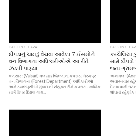
DAKSHIN GUJARAT
DAKSHIN GUJAR
દીપડાનું ચામડું વેચવા આવેલા 7 ઈસમોને
કરચેલિયા ક
વન વિભાગના અધિકારીઓએ આ રીતે
સામે દીપડો
ઝડપી પાડ્યા
જતા ગ્રામ
વલસાડ: (Valsad) વલસાડ જિલ્લાના કપરાડા, ધરમપુર
અનાવલ: (Anaval
વન વિભાગના (Forest Department) અધિકારીઓ
અવારનવાર રહેણા
અને ડબલ્યુસીસી મુંબઈની સંયુક્ત ટીમે કપરાડા- નાશિક
દેખાવવાની ઘટના
માર્ગ ઉપર દિક્ષલ ગામ...
શોધમાં રહેણાંક વ