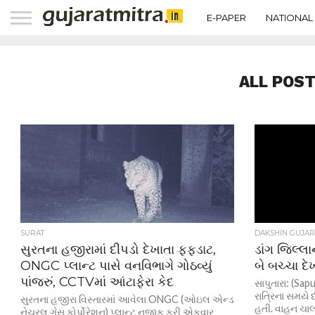
E-PAPER
NATIONAL
ALL POST
SURAT
DAKSHIN GUJAR
સુરતના હજીરામાં દીપડો દેખાતા ફફડાટ,
ડાંગ જિલ્લા
ONGC પ્લાન્ટ પાસે વનવિભાગે ગોઠવ્યું
બે બચ્ચા દ
પાંજરું, CCTVમાં આંટાફેરા કેદ
સાપુતારા: (Sap
રાત્રિના સમયે 
સુરતના હજીરા વિસ્તારમાં આવેલા ONGC (ઓઇલ એન્ડ
હતી. વાહન ચાલક
નેચરલ ગેસ કોર્પોરેશન) પ્લાન્ટ નજીક ફરી એકવાર