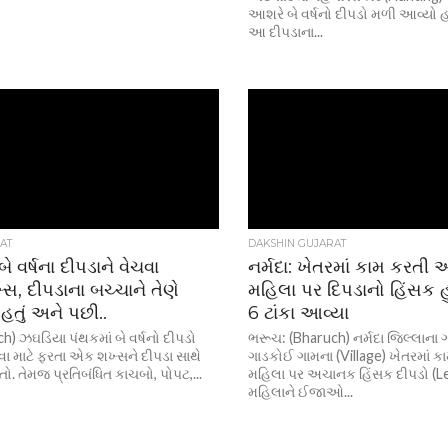
આશરે બે વર્ષનો દીપડો મળી આવ્યો
આ દીપડાના...
AT
DAKSHIN GUJARAT
ે વર્ષના દીપડાને વેચવા
નર્મદા: ખેતરમાં કામ કરતી
સ, દીપડાના બચ્ચાને તેણે
મહિલા પર દિપડાનો હિંસક હ
ં હતું અને પછી..
6 ટાંકા આવ્યા
) ઝઘડિયા પંથકમાં બે વર્ષનો દીપડો
ભરૂચ: (Bharuch) નર્મદા જિલ્લાના ગર
વા માટે ફરતા એક શખ્સને દીપડા સાથે
ગાડકોઈ ગામના (Village) ખેતરમાં 
ો. તેમજ પ્રતિબંધિત કાચબો, પોપટ,...
મહિલા પર અચાનક હિંસક દીપડો (Le
મહિલાને ઈજાઓ...