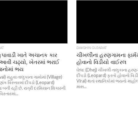
AT
DAKSHIN GUJARAT
ુપાવાડી ખાતે અચાનક કાર
ચીખલીના હરણગામના ફાર્મમ
 આવી ચઢ્યો, ખેતરમાં ભરાઈ
હોવાનો વિડીયો વાઈરલ
જનોમાં ભય
ઘેજ઼: (Dhej) ચીખલી તાલુકાના હરણગા
દીપડો (Leopard) ફરતો હોવાનો વિ
) મહુવા તાલુકાના ગામોમાં (Village)
Viral) થતાં સ્થાનિકોમાં ભયનો માહો
ંક વિસ્તારમાં દીપડો (Leopard)
માસ...
 બની રહી છે. રાત્રી દરમિયાન શિકારની
િસ્તારમાં...