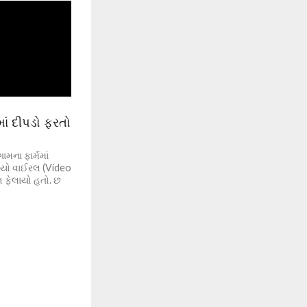
ાં દીપડો ફરતો
મના ફાર્મમાં
ડીયો વાઈરલ (Video
લ ફેલાયો હતો. છ