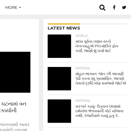
MORE
LATEST NEWS
WORLD
મધ્ય પૂર્વના તણાવ વચ્ચે
નેતન્યાહૂએ PM મોદીને ફોન
કર્યો, જાણો શું ચર્ચા થઈ
NATIONAL
મોહન ભાગવત: જેન-ઝી આપણી
પેઢી કરતાં વધુ પ્રામાણિક, આપણે
તેમનો દ્રષ્ટિકોણ સમજવો જોઈએ
NATIONAL
ી ઘટનામાં વન
સરકારે કહ્યું- ઉડ્ડયન ઇંધણમાં
કાર્યાની
ઇથેનોલ ભેળવવાની કોઈ યોજના
નથી, કેજરીવાલે કહ્યું હતું કે..
ના જંગલમાંથી આશરે
કરાયેલી હાલતમાં