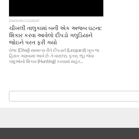
DAKSHIN GUJARAT
ચીખલી તાલુકામાં બની એક અજબ ઘટના:
શિકાર કરવા આવેલો દીપડો ગલુડિયાને
જોઇને પરત ફરી ગયો
ઘેજ: (Dhej) સામાન્ય રીતે દીપડાને (Leopard) ખૂબ જ
હિંસક ગણવામાં આવે છે. તે વારછરા, કૂતરા, ભૂંડ જેવા
પશુઓનો શિકાર (Hunting) કરવામાં માહેર...