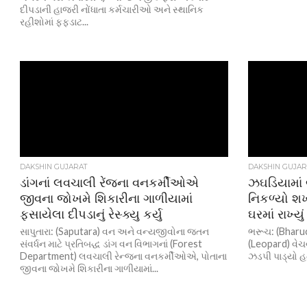
દીપડાની હાજરી નોંધાતા કર્મચારીઓ અને સ્થાનિક
રહીશોમાં ફફડાટ...
DAKSHIN GUJARAT
DAKSHIN GUJAR
ડાંગનાં લવચાલી રેંજના વનકર્મીઓએ
ઝઘડિયામાં બ
જીવના જોખમે શિકારીના ગાળીયામાં
નિકળ્યો શખ્
ફસાયેલા દીપડાનું રેસ્ક્યુ કર્યુ
ઘરમાં રાખ્યુ
સાપુતારા: (Saputara) વન અને વન્યજીવોના જતન
ભરૂચ: (Bharuch
સંવર્ધન માટે પ્રતિબદ્ધ ડાંગ વન વિભાગનાં (Forest
(Leopard) વેચ
Department) લવચાલી રેન્જના વનકર્મીઓએ, પોતાના
ઝડપી પાડ્યો હત
જીવના જોખમે શિકારીના ગાળીયામાં...