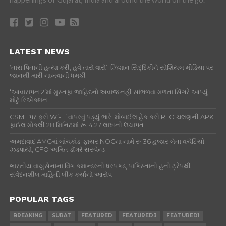
LATEST NEWS
‘તારા પિતાની હત્યા કરી, હવે તારો વારો’: ઝિશાન સિદ્દિકીને સોશિયલ મીડિયા પર
જાનથી મારી નાખવાની ધમકી
‘આવારાપન 2’માં મુસ્તફા જાહિદનો અવાજ નહીં સાંભળવા મળતા સિંગરે આપ્યું
મોટું રિએક્શન
CSMT પર ફ્રી Wi-Fi વાપરવું પડ્યું ભારે: મોબાઈલ હેક કરી RTO ચલણની APK
ફાઈલ મોકલી 28 મિનિટમાં રૂ. 4.27 લાખની ઉચાપત
અમદાવાદ AMCમાં લાંચકાંડ: ફાયર NOCના નામે રૂ.36 હજાર લેતા વચેટિયો
ઝડપાયો, CFO અમિત ડોંગરે સસ્પેન્ડ
ભારતીય વાયુસેનાના વિંગ કમાન્ડરની ધરપકડ, પાકિસ્તાની હની ટ્રેપથી
સંવેદનશીલ માહિતી લીક કર્યાનો આરોપ
POPULAR TAGS
BREAKING
SURAT
FEATURED
FEATURED3
FEATURED1