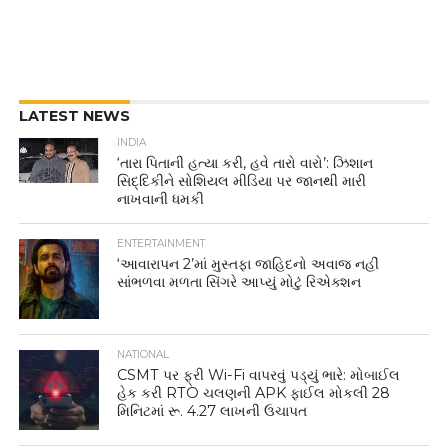
LATEST NEWS
INDIA
‘તારા પિતાની હત્યા કરી, હવે તારો વારો’: ઝિશાન
સિદ્દિકીને સોશિયલ મીડિયા પર જાનથી મારી
નાખવાની ધમકી
ENTERTAINMENT
‘આવારાપન 2’માં મુસ્તફા જાહિદનો અવાજ નહીં
સાંભળવા મળતા સિંગરે આપ્યું મોટું રિએક્શન
NATIONAL
CSMT પર ફ્રી Wi-Fi વાપરવું પડ્યું ભારે: મોબાઈલ
હેક કરી RTO ચલણની APK ફાઈલ મોકલી 28
મિનિટમાં રૂ. 4.27 લાખની ઉચાપત