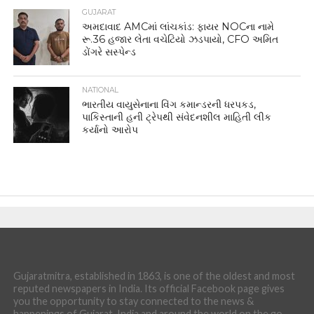
GUJARAT
અમદાવાદ AMCમાં લાંચકાંડ: ફાયર NOCના નામે
રૂ.36 હજાર લેતા વચેટિયો ઝડપાયો, CFO અમિત
ડોંગરે સસ્પેન્ડ
NATIONAL
ભારતીય વાયુસેનાના વિંગ કમાન્ડરની ધરપકડ,
પાકિસ્તાની હની ટ્રેપથી સંવેદનશીલ માહિતી લીક
કર્યાનો આરોપ
Gujaratmitra, established in 1863, is one of the oldest and most
reputed newspapers in India. Its official Facebook page gives
you the opportunity to stay connected to the news &
happenings of Gujarat, India and around the world on the go.