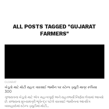
ALL POSTS TAGGED "GUJARAT
FARMERS"
GUJARAT
ખેડૂતો માટે મોટી રાહત: વારસાઈ જમીન પર સ્ટેમ્પ ડ્યુટી માત્ર રૂપિયા
300
ગુજરાતના ખેડૂતો માટે એક મહત્વપૂર્ણ અને રાહતભર્યો નિર્ણય લેવામાં આવ્યો
છે. રાજ્યના મુખ્યમંત્રી ભૂપેન્દ્ર પટેલે વારસાઈ જમીનના આંતરિક
વ્યવહારોમાં સ્ટેમ્પ ડ્યુટીમાં મોટી...