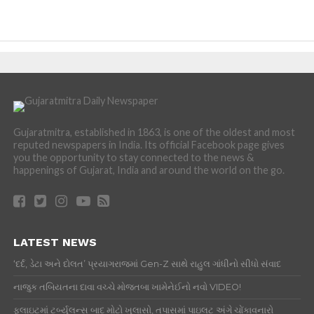
Gujaratmitra, established in 1863, is one of the oldest and most
reputed newspapers in India. Its official Facebook page gives
you the opportunity to stay connected to the news &
happenings of Gujarat, India and around the world on the go.
LATEST NEWS
‘દર્દ, ડેટા અને દોલત’ પ્રયાગરાજમાં Gen-Z સાથે રાહુલ ગાંધીનો સીધો સંવાદ
નાજુક તબિયતના દાવા વચ્ચે મોજતબા ખામેનેઈનો નવો VIDEO!
ફ્લાઇટમાં ટર્બ્યુલન્સ બાદ મોટો ખુલાસો, તપાસમાં પાઇલટ અંગે ચોંકાવનારો