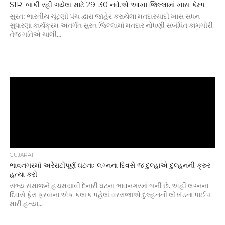
SIR: બાકી રહી ગયેલા માટે 29-30 નવે.એ આખા જિલ્લામાં ખાસ કેમ્પ
સુરત: ભારતીય ચૂંટણી પંચ દ્વારા જાહેર કરાયેલા મતદારયાદી ખાસ સધન
સુધારણા કાર્યક્રમ અંતર્ગત સુરત જિલ્લામાં મતદાર નોંધણી સંબંધિત કામગીરી
તેજ ગતિએ ચાલી...
GUJARAT
ભાવનગરમાં અરેરાટીપૂર્ણ ઘટનાઃ લગ્નના દિવસે જ દુલ્હાએ દુલ્હનની ક્રુર
હત્યા કરી
સભ્ય સમાજને હચમચાવી દેનારી ઘટના ભાવનગરમાં બની છે. અહીં લગ્નના
દિવસે ફેરા ફરવાના એક કલાક પહેલાં વરરાજાએ દુલ્હનની લોખંડના પાઈપ
મારી હત્યા...