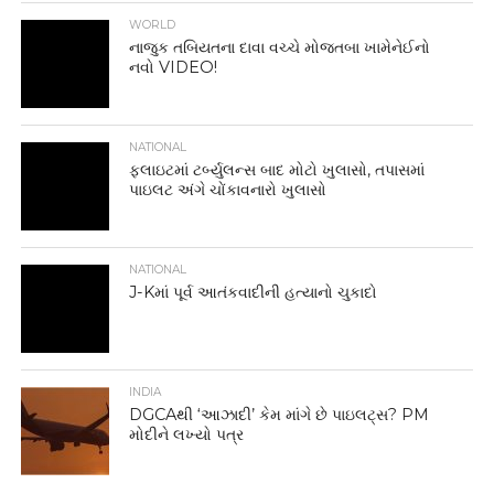
WORLD
નાજુક તબિયતના દાવા વચ્ચે મોજતબા ખામેનેઈનો
નવો VIDEO!
NATIONAL
ફ્લાઇટમાં ટર્બ્યુલન્સ બાદ મોટો ખુલાસો, તપાસમાં
પાઇલટ અંગે ચોંકાવનારો ખુલાસો
NATIONAL
J-Kમાં પૂર્વ આતંકવાદીની હત્યાનો ચુકાદો
INDIA
DGCAથી ‘આઝાદી’ કેમ માંગે છે પાઇલટ્સ? PM
મોદીને લખ્યો પત્ર