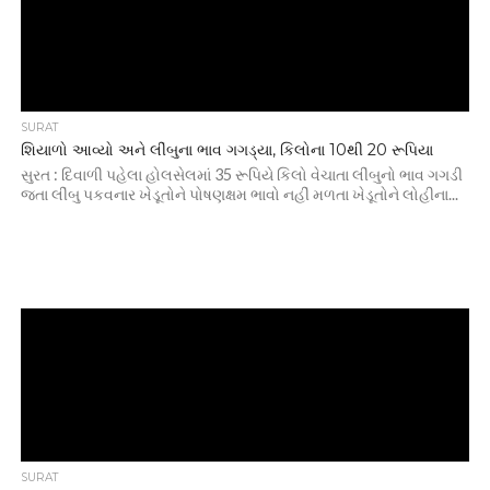
SURAT
શિયાળો આવ્યો અને લીંબુના ભાવ ગગડ્યા, કિલોના 10થી 20 રૂપિયા
સુરત : દિવાળી પહેલા હોલસેલમાં 35 રૂપિયે કિલો વેચાતા લીંબુનો ભાવ ગગડી
જતા લીંબુ પકવનાર ખેડૂતોને પોષણક્ષમ ભાવો નહીં મળતા ખેડૂતોને લોહીના...
SURAT