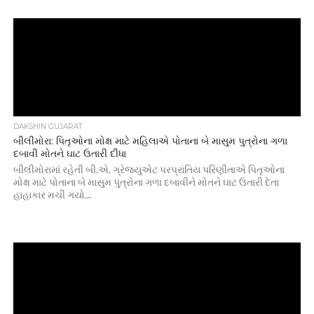
DAKSHIN GUJARAT
બીલીમોરા: પિતૃઓના મોક્ષ માટે મહિલાએ પોતાના બે માસુમ પુત્રોના ગળા
દબાવી મોતને ઘાટ ઉતારી દીધા
બીલીમોરામાં રહેતી બી.એ. ગ્રેજ્યુએટ પરપ્રાંતિય પરિણીતાએ પિતૃઓના
મોક્ષ માટે પોતાના બે માસુમ પુત્રોના ગળા દબાવીને મોતને ઘાટ ઉતારી દેતા
હાહાકાર મચી ગયો...