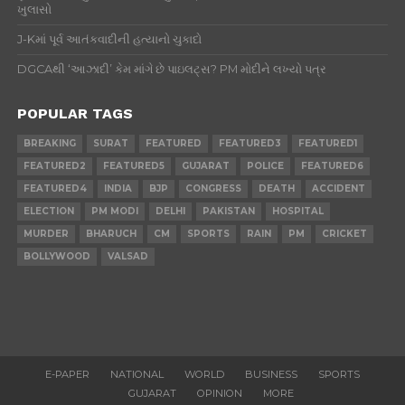
ખુલાસો
J-Kમાં પૂર્વ આતંકવાદીની હત્યાનો ચુકાદો
DGCAથી ‘આઝાદી’ કેમ માંગે છે પાઇલટ્સ? PM મોદીને લખ્યો પત્ર
POPULAR TAGS
BREAKING
SURAT
FEATURED
FEATURED3
FEATURED1
FEATURED2
FEATURED5
GUJARAT
POLICE
FEATURED6
FEATURED4
INDIA
BJP
CONGRESS
DEATH
ACCIDENT
ELECTION
PM MODI
DELHI
PAKISTAN
HOSPITAL
MURDER
BHARUCH
CM
SPORTS
RAIN
PM
CRICKET
BOLLYWOOD
VALSAD
E-PAPER
NATIONAL
WORLD
BUSINESS
SPORTS
GUJARAT
OPINION
MORE