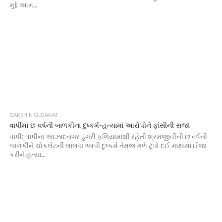
મુદ્દે આમ...
DAKSHIN GUJARAT
વાપીમાં છ વર્ષની બાળકીના દુષ્કર્મ-હત્યામાં આરોપીને ફાંસીની સજા
વાપી: વાપીના આઝાદનગર ડુંગરી ફળિયામાંથી રહેતી શ્રમજીવીની છ વર્ષની
બાળકીને ચોકલેટની લાલચ આપી દુષ્કર્મ તેમજ ગળે ટૂંપો દઈ માથામાં ઈજા
કરીને હત્યા...