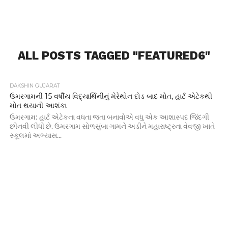
ALL POSTS TAGGED "FEATURED6"
DAKSHIN GUJARAT
ઉમરગામની 15 વર્ષીય વિદ્યાર્થિનીનું મેરેથોન દોડ બાદ મોત, હાર્ટ એટેકથી
મોત થયાની આશંકા
ઉમરગામ: હાર્ટ એટેકના વધતા જતા બનાવોએ વધુ એક આશાસ્પદ જિંદગી
છીનવી લીધી છે. ઉમરગામ સોળસુંબા ગામને અડીને મહારાષ્ટ્રના વેવજી ખાતે
સ્કૂલમાં અભ્યાસ...