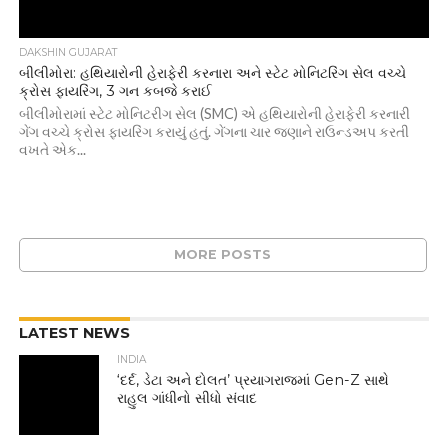
DAKSHIN GUJARAT
બીલીમોરા: હથિયારોની હેરાફેરી કરનારા અને સ્ટેટ મોનિટરિંગ સેલ વચ્ચે
ક્રોસ ફાયરિંગ, 3 ગન કબજે કરાઈ
બીલીમોરામાં સ્ટેટ મોનિટરીગ સેલ (SMC) એ હથિયારોની હેરાફેરી કરનારી
ગેંગ વચ્ચે ક્રોસ ફાયરિંગ કરાયું હતું. ગેંગના ચાર જણાને રાઉન્ડઅપ કરતી
વખતે એક...
MORE POSTS
LATEST NEWS
INDIA
‘દર્દ, ડેટા અને દોલત’ પ્રયાગરાજમાં Gen-Z સાથે
રાહુલ ગાંધીનો સીધો સંવાદ