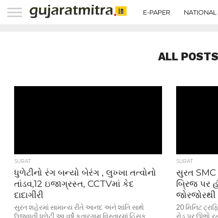
E-PAPER
NATIONAL
ALL POSTS
SURAT
SURAT
ધુળેટીનો રંગ બન્યો બેરંગ , લુખ્ખા તત્વોનો
સુરત SMC 
તાંડવ,12 ઇજાગ્રસ્ત, CCTVમાં કેદ
બ્રિજ પર હં
દાદાગીરી
જોરજોરથી 
સુરત શહેરમાં સામાન્ય રીતે આનંદ અને શાંતિ સાથે
20 મિનિટ ટ્રાફ
ઉજવાતી ધુળેટી આ વર્ષે કતારગામ વિસ્તારમાં હિંસક
રોડ પર ઊભો રહ