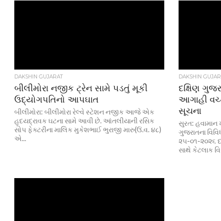
DAKSHIN GUJARAT
DAKSHIN GUJAR
બીલીમોરા નજીક ટ્રેન સામે પડતું મૂકી
દક્ષિણ ગુજ
ઉદ્યોગપતિનો આપઘાત
આગાહી વચ્ચ
સૂચના
બીલીમોરા: બીલીમોરા રેલ્વે સ્ટેશન નજીક આજે એક
હૃદયદ્રાવક ઘટના સામે આવી છે. આંતલીયાની રસિક
સુરત: હવામાન 
સોપ ફેક્ટરીના માલિક મુકેશભાઈ ભુરાજી મારુ(ઉં.વ. ૪૮)
ગુજરાતના વિવિ
એ...
૨૫-૦૧-૨૦૨૬ દ
સાથે કેટલાક વિ