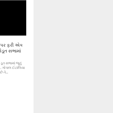
ા પર ફરી એક
ખેડૂત સભામાં
ૂત સભામાં જૂતું
ો. ગોપાલ ઈટાલિયા
 તે...