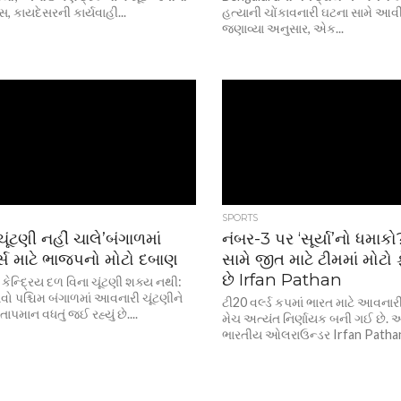
સ, કાયદેસરની કાર્યવાહી...
હત્યાની ચોંકાવનારી ઘટના સામે આવી
જણાવ્યા અનુસાર, એક...
SPORTS
 ચૂંટણી નહીં ચાલે’બંગાળમાં
નંબર-3 પર ‘સૂર્યા’નો ધમાકો?
ોર્સ માટે ભાજપનો મોટો દબાણ
સામે જીત માટે ટીમમાં મોટો 
છે Irfan Pathan
ં કેન્દ્રિય દળ વિના ચૂંટણી શક્ય નથી:
વો પશ્ચિમ બંગાળમાં આવનારી ચૂંટણીને
ટી20 વર્લ્ડ કપમાં ભારત માટે આવનારી
પમાન વધતું જઈ રહ્યું છે....
મેચ અત્યંત નિર્ણાયક બની ગઈ છે. આવી
ભારતીય ઓલરાઉન્ડર Irfan Pathan