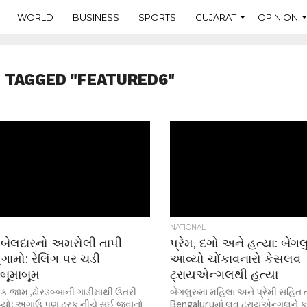
WORLD
BUSINESS
SPORTS
GUJARAT
OPINION
 TAGGED "FEATURED6"
NATIONAL
બેલદારનો અમરોલી તાપી
પ્રેમ, દગો અને હત્યા: બેંગલ
ગામો: રેલિંગ પર ચડી
આવ્યો ચોંકાવનારો કેસલવ
બૂમાબૂમ
ટ્રાયએન્ગલથી હત્યા
િક જામ ,ઢોરડબ્બાની ગાડીમાંથી ઉતરી
બેંગલુરુમાં મહિલા અને પ્રેમી સહિ
્યો; અગાઉ પણ ટ્રક નીચે સૂઈ જવાનો
Bengaluruમાં લવ ટ્રાયએન્ગલને ક