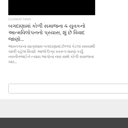
GUJARAT MAIN
બગદાણામાં કોળી સમાજના 4 યુવકનો
આત્મવિલોપનનો પ્રયાસ, શું છે વિવાદ
જાણો…
ભાવનગરના યાત્રાધામ બગદાણામાં છેલ્લાં કેટલાં સમયથી
ચાલી રહેલાં વિવાદે આજે ઉગ્ર સ્વરૂપ ધારણ કર્યું.
નવનીતભાઈને ન્યાય આપોના નારા સાથે કોળી સમાજના
ચાર...