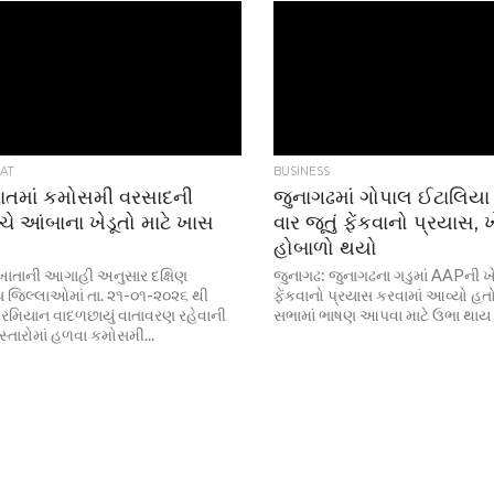
AT
BUSINESS
રાતમાં કમોસમી વરસાદની
જુનાગઢમાં ગોપાલ ઈટાલિય
ે આંબાના ખેડૂતો માટે ખાસ
વાર જૂતું ફેંકવાનો પ્રયાસ, 
હોબાળો થયો
ખાતાની આગાહી અનુસાર દક્ષિણ
જુનાગઢ: જુનાગઢના ગડુમાં AAPની ખેડ
ધ જિલ્લાઓમાં તા. ૨૧-૦૧-૨૦૨૬ થી
ફેંકવાનો પ્રયાસ કરવામાં આવ્યો હત
રમિયાન વાદળછાયું વાતાવરણ રહેવાની
સભામાં ભાષણ આપવા માટે ઉભા થાય છે
સ્તારોમાં હળવા કમોસમી...