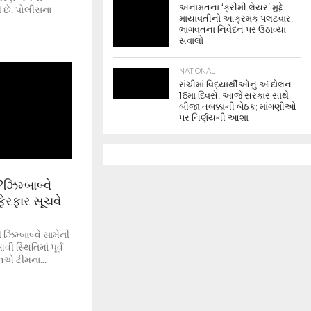
અનામતના ‘ક્રીમી લેયર’ મુદ્દે
 છે. પોલીસના
માયાવતીનો આક્રમક પલટવાર,
ભાગવતના નિવેદન પર ઉઠાવ્યા
સવાલો
NATIONAL
રાંચીમાં વિદ્યાર્થીઓનું આંદોલન
16મા દિવસે, આજે સરકાર સાથે
બીજા તબક્કાની બેઠક; માંગણીઓ
પર નિર્ણયની આશા
ઝિમ્બાબ્વે
ફેરફાર સૂચવે
 ઝિમ્બાબ્વે સામેની
 સ્થિતિમાં પૂર્વ
એ ટીમના...