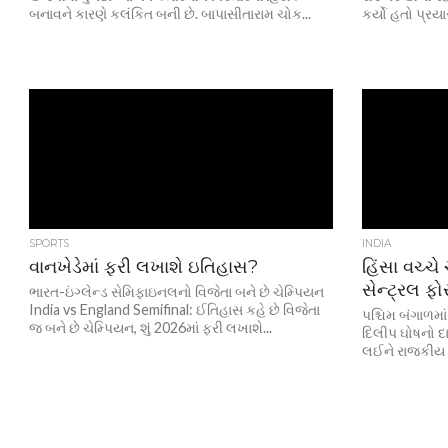
બનાવને કારણે કલંકિત બની છે. બાપાસીતારામ ચોક...
કર્યો હતો પ્રયા
SPORTS
INDIA
વાનખેડેમાં ફરી લખાશે ઇતિહાસ?
હિંસા વચ્ચે
સેન્ટ્રલ ફ
ભારત-ઇંગ્લેન્ડ સેમિફાઇનલનો વિજેતા બને છે ચેમ્પિયન
India vs England Semifinal: ઈતિહાસ કહે છે વિજેતા
પશ્ચિમ બંગાળમા
જ બને છે ચેમ્પિયન, શું 2026માં ફરી લખાશે...
દિલીપ ઘોષનો દા
લઈને રાજકીય તા