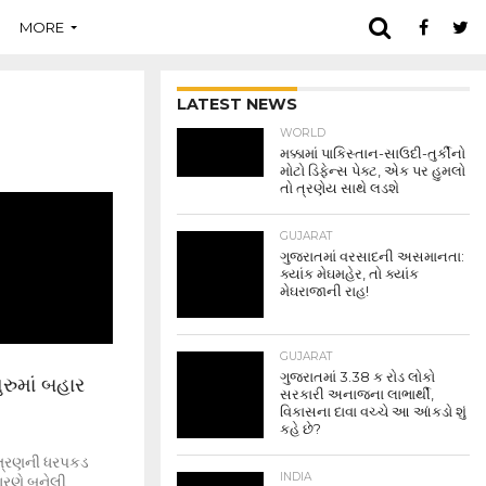
MORE
LATEST NEWS
WORLD
મક્કામાં પાકિસ્તાન-સાઉદી-તુર્કીનો
મોટો ડિફેન્સ પેક્ટ, એક પર હુમલો
તો ત્રણેય સાથે લડશે
GUJARAT
ગુજરાતમાં વરસાદની અસમાનતા:
ક્યાંક મેઘમહેર, તો ક્યાંક
મેઘરાજાની રાહ!
GUJARAT
ગુજરાતમાં 3.38 ક રોડ લોકો
ુરુમાં બહાર
સરકારી અનાજના લાભાર્થી,
વિકાસના દાવા વચ્ચે આ આંકડો શું
કહે છે?
ત ત્રણની ધરપકડ
INDIA
ારણે બનેલી