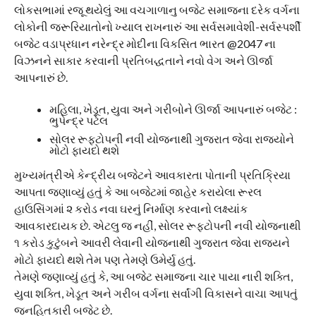
લોકસભામાં રજૂ થયેલું આ વચગાળાનુ બજેટ સમાજના દરેક વર્ગના
લોકોની જરૂરિયાતોનો ખ્યાલ રાખનારું આ સર્વસમાવેશી-સર્વસ્પર્શી
બજેટ વડાપ્રધાન નરેન્દ્ર મોદીના વિકસિત ભારત @2047 ના
વિઝનને સાકાર કરવાની પ્રતિબદ્ધતાને નવો વેગ અને ઊર્જા
આપનારું છે.
મહિલા, ખેડૂત, યુવા અને ગરીબોને ઊર્જા આપનારું બજેટ :
ભુપેન્દ્ર પટેલ
સોલર રૂફટોપની નવી યોજનાથી ગુજરાત જેવા રાજ્યોને
મોટો ફાયદો થશે
મુખ્યમંત્રીએ કેન્દ્રીય બજેટને આવકારતા પોતાની પ્રતિક્રિયા
આપતા જણાવ્યું હતું કે આ બજેટમાં જાહેર કરાયેલા રૂરલ
હાઉસિંગમાં ૨ કરોડ નવા ઘરનું નિર્માણ કરવાનો લક્ષ્યાંક
આવકારદાયક છે. એટલુ જ નહીં, સોલર રૂફટોપની નવી યોજનાથી
૧ કરોડ કુટુંબને આવરી લેવાની યોજનાથી ગુજરાત જેવા રાજ્યને
મોટો ફાયદો થશે તેમ પણ તેમણે ઉમેર્યુ હતું.
તેમણે જણાવ્યું હતું કે, આ બજેટ સમાજના ચાર પાયા નારી શક્તિ,
યુવા શક્તિ, ખેડૂત અને ગરીબ વર્ગના સર્વાંગી વિકાસને વાચા આપતું
જનહિતકારી બજેટ છે.