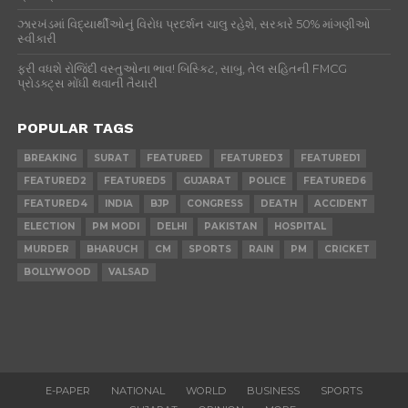
ઝારખંડમાં વિદ્યાર્થીઓનું વિરોધ પ્રદર્શન ચાલુ રહેશે, સરકારે 50% માંગણીઓ
સ્વીકારી
ફરી વધશે રોજિંદી વસ્તુઓના ભાવ! બિસ્કિટ, સાબુ, તેલ સહિતની FMCG
પ્રોડક્ટ્સ મોંઘી થવાની તૈયારી
POPULAR TAGS
BREAKING
SURAT
FEATURED
FEATURED3
FEATURED1
FEATURED2
FEATURED5
GUJARAT
POLICE
FEATURED6
FEATURED4
INDIA
BJP
CONGRESS
DEATH
ACCIDENT
ELECTION
PM MODI
DELHI
PAKISTAN
HOSPITAL
MURDER
BHARUCH
CM
SPORTS
RAIN
PM
CRICKET
BOLLYWOOD
VALSAD
E-PAPER
NATIONAL
WORLD
BUSINESS
SPORTS