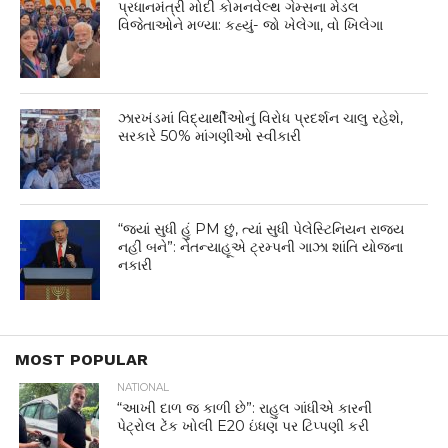
પ્રધાનમંત્રી મોદી કોમનવેલ્થ ગેમ્સના મેડલ
વિજેતાઓને મળ્યા: કહ્યું- જો ખેલેગા, વો ખિલેગા
ઝારખંડમાં વિદ્યાર્થીઓનું વિરોધ પ્રદર્શન ચાલુ રહેશે,
સરકારે 50% માંગણીઓ સ્વીકારી
“જ્યાં સુધી હું PM છું, ત્યાં સુધી પેલેસ્ટિનિયન રાજ્ય
નહીં બને”: નેતન્યાહૂએ ટ્રમ્પની ગાઝા શાંતિ યોજના
નકારી
MOST POPULAR
NATIONAL
“આખી દાળ જ કાળી છે”: રાહુલ ગાંધીએ કારની
પેટ્રોલ ટેંક ખોલી E20 ઇંધણ પર ટિપ્પણી કરી