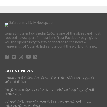
Gujaratmitra, established in 1863, is one of the oldest and most
reputed newspapers in India. Its official Facebook page gives
you the opportunity to stay connected to the news &
happenings of Gujarat, India and around the world on the go.
LATEST NEWS
પ્રધાનમંત્રી મોદી કોમનવેલ્થ ગેમ્સના મેડલ વિજેતાઓને મળ્યા: કહ્યું- જો
ખેલેગા, વો ખિલેગા
કેમ દુનિયાભરમાં હિટ છે સ્પાઈડર મેન? 20 વર્ષથી ચાલી રહેલી સુપરહીરોની
શાનદાર સફર
ફરી વધશે રોજિંદી વસ્તુઓના ભાવ! બિસ્કિટ, સાબુ, તેલ સહિતની FMCG
પ્રોડક્ટ્સ મોંઘી થવાની તૈયારી