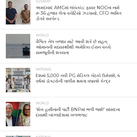
GUJARAT
અમદાવાદ AMCમાં લાંચકાંડ: ફાયર NOCના નામે
રૂ.36 હજાર લેતા વચેટિયો ઝડપાયો, CFO અમિત
ડોંગરે સસ્પેન્ડ
WORLD
વૈશ્વિક તેલ બજાર માટે આવી શકે છે રાહત,
ઓમાનની મધ્યસ્થીથી અમેરિકા-ઈરાન વચ્ચે
સમજૂતીની શક્યતા
NATIONAL
દેશમાં 5,000 નવી PG મેડિકલ બેઠકો ઉમેરાશે, 4
વર્ષમાં ડૉક્ટરોની તાલીમ ક્ષમતા વધારશે કેન્દ્ર
WORLD
‘શેખ હસીનાની પાર્ટી BNPમાં ભળી જશે!’ સાંસદના
દાવાથી બાંગ્લાદેશમાં ખળભળાટ