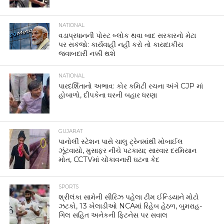
NATIONAL
વડાપ્રધાનની પોસ્ટ બ્લોક થવા બાદ સરકારનો મેટા
પર સકંજો: કાર્યવાહી નહીં કરો તો કાયદાકીય
જવાબદારી નક્કી થશે
NATIONAL
પારદર્શિતાનો અભાવ: કોર કમિટી રચના અંગે CJP માં
હોબાળો, દીપકેના ઘરની બહાર ધરણા
GUJARAT
પાનોલી સ્ટેશન પાસે ચાલુ ટ્રેનમાંથી મોબાઈલ
ઝૂંટવાયો, મુસાફર નીચે પટકાયા; સારવાર દરમિયાન
મોત, CCTVમાં ચોંકાવનારી ઘટના કેદ
SPORTS
શ્રીલંકા સામેની સીરિઝ પહેલા ટીમ ઈન્ડિયાને મોટો
ઝટકો, 13 ખેલાડીઓ NCAમાં રિહેબ હેઠળ, બુમરાહ-
ગિલ સહિત અનેકની ફિટનેસ પર સવાલ