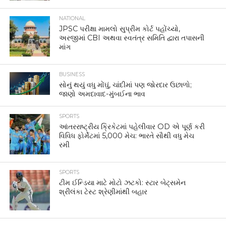
NATIONAL
JPSC પરીક્ષા મામલો સુપ્રીમ કોર્ટ પહોંચ્યો,
અરજીમાં CBI અથવા સ્વતંત્ર સમિતિ દ્વારા તપાસની
માંગ
BUSINESS
સોનું થયું વધુ મોંઘું, ચાંદીમાં પણ જોરદાર ઉછાળો;
જાણો અમદાવાદ-મુંબઈના ભાવ
SPORTS
આંતરરાષ્ટ્રીય ક્રિકેટમાં પહેલીવાર OD એ પૂર્ણ કરી
વિવિધ ફોર્મેટમાં 5,000 મેચ: ભારતે સૌથી વધુ મેચ
રમી
SPORTS
ટીમ ઈન્ડિયા માટે મોટો ઝટકો: સ્ટાર બેટ્સમેન
શ્રીલંકા ટેસ્ટ શ્રેણીમાંથી બહાર