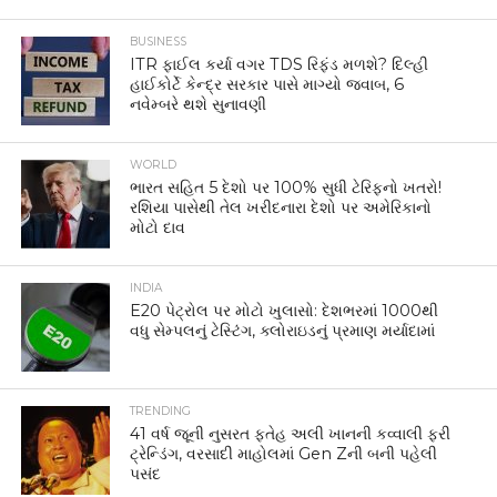
BUSINESS
ITR ફાઈલ કર્યા વગર TDS રિફંડ મળશે? દિલ્હી
હાઈકોર્ટે કેન્દ્ર સરકાર પાસે માગ્યો જવાબ, 6
નવેમ્બરે થશે સુનાવણી
WORLD
ભારત સહિત 5 દેશો પર 100% સુધી ટેરિફનો ખતરો!
રશિયા પાસેથી તેલ ખરીદનારા દેશો પર અમેરિકાનો
મોટો દાવ
INDIA
E20 પેટ્રોલ પર મોટો ખુલાસો: દેશભરમાં 1000થી
વધુ સેમ્પલનું ટેસ્ટિંગ, ક્લોરાઇડનું પ્રમાણ મર્યાદામાં
TRENDING
41 વર્ષ જૂની નુસરત ફતેહ અલી ખાનની કવ્વાલી ફરી
ટ્રેન્ડિંગ, વરસાદી માહોલમાં Gen Zની બની પહેલી
પસંદ