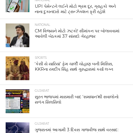
NATIONAL
UPI પેમેન્ટને લઈને મોટો ભ્રમ દૂર, ગ્રાહકો અને
નાના દુકાનદારો માટે ટ્રાન્ઝેક્શન ફ્રી રહેશે
NATIONAL
CM વિજયને મોટો ઝટકો! સીમાંકન પર બોલાવવામાં
આવેલી બેઠકમાં 37 સાંસદો ગેરહાજર
SPORTS
‘કેસી યે યારિયાં’ ફેમ ચાર્લી ચોહાણ બની મિસિસ,
KKRના રમદીપ સિંહ સાથે ગુરુદ્વારામાં કર્યા લગ્ન
GUJARAT
સુરત ભાજપમાં મારામારી બાદ ‘સમાધાન’થી સવાલોનો
સળંગ સિલસિલો
GUJARAT
ગુજરાતમાં આગામી 3 દિવસ ગાજવીજ સાથે વરસાદ: