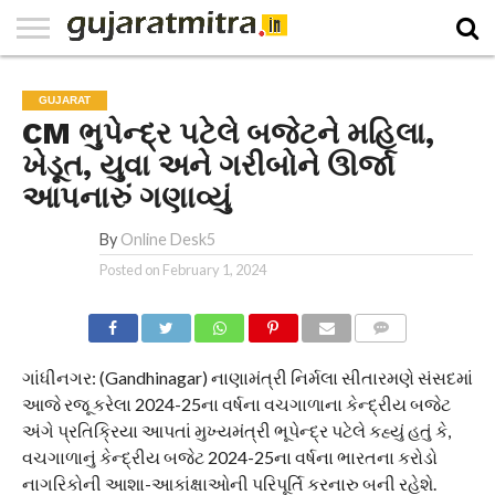
E-
PAPER
NATIONAL
WORLD
BUSINESS
SPORTS
GUJARAT
OPINION
MORE
GUJARAT
CM ભુપેન્દ્ર પટેલે બજેટને મહિલા,
ખેડૂત, યુવા અને ગરીબોને ઊર્જા
આપનારું ગણાવ્યું
By
Online Desk5
Posted on
February 1, 2024
COMMENTS
ગાંધીનગર: (Gandhinagar) નાણામંત્રી નિર્મલા સીતારમણે સંસદમાં
આજે રજૂ કરેલા 2024-25ના વર્ષના વચગાળાના કેન્દ્રીય બજેટ
અંગે પ્રતિક્રિયા આપતાં મુખ્યમંત્રી ભૂપેન્દ્ર પટેલે કહ્યું હતું કે,
વચગાળાનું કેન્દ્રીય બજેટ 2024-25ના વર્ષના ભારતના કરોડો
નાગરિકોની આશા-આકાંક્ષાઓની પરિપૂર્તિ કરનારુ બની રહેશે.