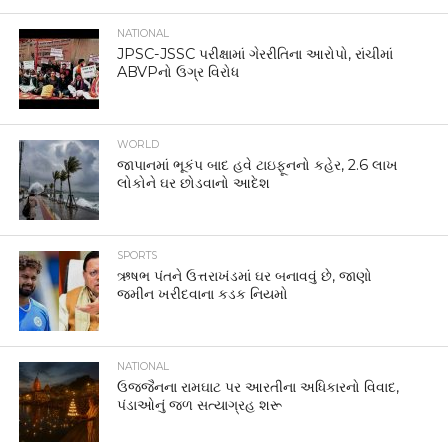
NATIONAL
JPSC-JSSC પરીક્ષામાં ગેરરીતિના આરોપો, રાંચીમાં
ABVPનો ઉગ્ર વિરોધ
WORLD
જાપાનમાં ભૂકંપ બાદ હવે ટાઇફૂનનો કહેર, 2.6 લાખ
લોકોને ઘર છોડવાનો આદેશ
SPORTS
ઋષભ પંતને ઉત્તરાખંડમાં ઘર બનાવવું છે, જાણો
જમીન ખરીદવાના કડક નિયમો
NATIONAL
ઉજ્જૈનના રામઘાટ પર આરતીના અધિકારનો વિવાદ,
પંડાઓનું જળ સત્યાગ્રહ શરૂ