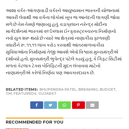
આશા વર્કર-આંગણવાડી વર્કરને આયુષ્યમાન ભારતની યોજનામાં
આવરી લેવાથી આ વર્ગના લોકોમાં ખૂબ જ આનંદની લાગણી જોવા
મળે છે તેમ તેમણે જણાવ્યુ હતું. વડાપ્રધાન નરેન્દ્ર મોદીના
માર્ગદર્શનમાં ભારતમાં વર્લ્ડક્લાસ ઈન્ફ્રાસ્ટ્રક્ચરના નિર્માણનો
નવો યુગ શરૂ થયો છે ત્યારે આ ક્ષેત્રમાં નાણાકીય ફાળવણી
વધારીને રૂ. ૧૧.૧૧ લાખ કરોડ કરવાથી આંતરમાળખાકીય
સુવિધાઓના નિર્માણમાં તેજી આવશે એવો વિશ્વાસ મુખ્યમંત્રીએ
દર્શાવ્યો હતો. મુખ્યમંત્રી ભુપેન્દ્ર પટેલે કહ્યું હતું, કે ગિફ્ટ સિટીમાં
મળતાં કેટલાક ટેક્સ બેનિફિટની મુદત લંબાવવા માટેનો
નાણામંત્રીએ કરેલો નિર્ણય પણ આવકારદાયક છે.
RELATED ITEMS:
BHUPENDRA PATEL
,
BREAKING
,
BUDGET
,
CM
,
FEATURED4
,
GUJARAT
RECOMMENDED FOR YOU