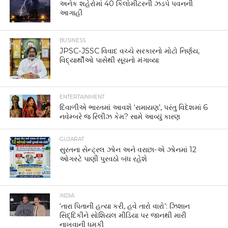
અનેક શહેરોમાં 40 કિલોમીટરની ઝડપે પવનની
આગાહી
BUSINESS
JPSC-JSSC વિવાદ વચ્ચે સરકારનો મોટો નિર્ણય,
વિદ્યાર્થીઓ પાસેથી સૂચનો મંગાવ્યા
ENTERTAINMENT
દિવાળીએ ભારતમાં આવશે ‘રામાયણ’, પરંતુ વિદેશમાં 6
નવેમ્બરે જ રિલીઝ કેમ? સામે આવ્યું કારણ
GUJARAT
સુરતના સેન્ટ્રલ ઝોન અને વરાછા-એ ઝોનમાં 12
ઓગસ્ટે પાણી પુરવઠો બંધ રહેશે
INDIA
‘તારા પિતાની હત્યા કરી, હવે તારો વારો’: ઝિશાન
સિદ્દિકીને સોશિયલ મીડિયા પર જાનથી મારી
નાખવાની ધમકી