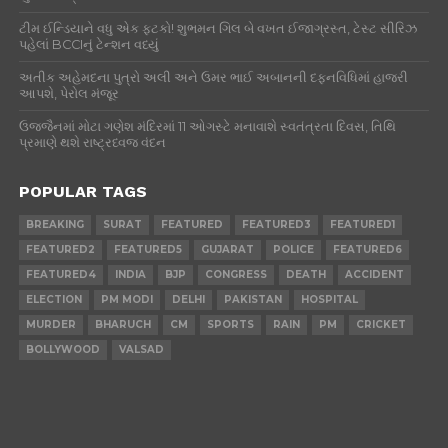
ટીમ ઈન્ડિયાને વધુ એક ફટકો! શુભમન ગિલ બે વખત ઈજાગ્રસ્ત, ટેસ્ટ સીરિઝ
પહેલાં BCCIનું ટેન્શન વધ્યું
અતીક અહેમદના પુત્રો અલી અને ઉમર ભાઈ અબાનની દફનવિધિમાં હાજરી
આપશે, પેરોલ મંજૂર
ઉજ્જૈનમાં મોટા ગણેશ મંદિરમાં 11 ઓગસ્ટે મનાવાશે સ્વતંત્રતા દિવસ, તિથિ
પ્રમાણે થશે રાષ્ટ્રધ્વજ વંદન
POPULAR TAGS
BREAKING
SURAT
FEATURED
FEATURED3
FEATURED1
FEATURED2
FEATURED5
GUJARAT
POLICE
FEATURED6
FEATURED4
INDIA
BJP
CONGRESS
DEATH
ACCIDENT
ELECTION
PM MODI
DELHI
PAKISTAN
HOSPITAL
MURDER
BHARUCH
CM
SPORTS
RAIN
PM
CRICKET
BOLLYWOOD
VALSAD