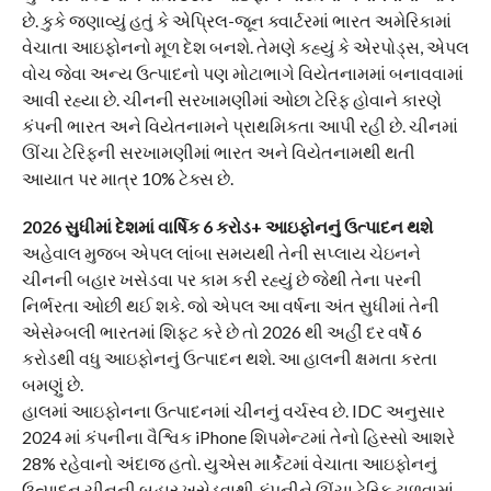
છે. કુકે જણાવ્યું હતું કે એપ્રિલ-જૂન ક્વાર્ટરમાં ભારત અમેરિકામાં
વેચાતા આઇફોનનો મૂળ દેશ બનશે. તેમણે કહ્યું કે એરપોડ્સ, એપલ
વોચ જેવા અન્ય ઉત્પાદનો પણ મોટાભાગે વિયેતનામમાં બનાવવામાં
આવી રહ્યા છે. ચીનની સરખામણીમાં ઓછા ટેરિફ હોવાને કારણે
કંપની ભારત અને વિયેતનામને પ્રાથમિકતા આપી રહી છે. ચીનમાં
ઊંચા ટેરિફની સરખામણીમાં ભારત અને વિયેતનામથી થતી
આયાત પર માત્ર 10% ટેક્સ છે.
2026 સુધીમાં દેશમાં વાર્ષિક 6 કરોડ+ આઇફોનનું ઉત્પાદન થશે
અહેવાલ મુજબ એપલ લાંબા સમયથી તેની સપ્લાય ચેઇનને
ચીનની બહાર ખસેડવા પર કામ કરી રહ્યું છે જેથી તેના પરની
નિર્ભરતા ઓછી થઈ શકે. જો એપલ આ વર્ષના અંત સુધીમાં તેની
એસેમ્બલી ભારતમાં શિફ્ટ કરે છે તો 2026 થી અહીં દર વર્ષે 6
કરોડથી વધુ આઇફોનનું ઉત્પાદન થશે. આ હાલની ક્ષમતા કરતા
બમણું છે.
હાલમાં આઇફોનના ઉત્પાદનમાં ચીનનું વર્ચસ્વ છે. IDC અનુસાર
2024 માં કંપનીના વૈશ્વિક iPhone શિપમેન્ટમાં તેનો હિસ્સો આશરે
28% રહેવાનો અંદાજ હતો. યુએસ માર્કેટમાં વેચાતા આઇફોનનું
ઉત્પાદન ચીનની બહાર ખસેડવાથી કંપનીને ઊંચા ટેરિફ ટાળવામાં