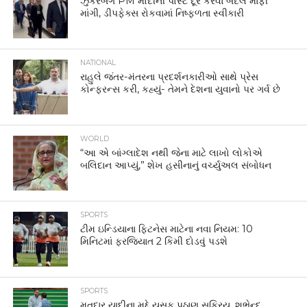
ઝુકરબર્ગે PM મોદીની પોસ્ટ દૂર કરવા બદલ માફી
માંગી, ડીપફેક્સ રોકવામાં નિષ્ફળતા સ્વીકારી
NATIONAL
રાહુલે જંતર-મંતરના પ્રદર્શનકારીઓ સાથે પ્રેસ
કોન્ફરન્સ કરી, કહ્યું- તેમને દેશના યુવાનો પર ગર્વ છે
WORLD
“આ એ બાંગ્લાદેશ નથી જેના માટે લાખો લોકોએ
બલિદાન આપ્યું,” શેખ હસીનાનું વર્ચ્યુઅલ સંબોધન
SPORTS
ટીમ ઇન્ડિયાના ફિટનેસ માટેના નવા નિયમ: 10
મિનિટમાં ફરજિયાત 2 કિમી દોડવું પડશે
SPORTS
મતદાર યાદીના મુદ્દે યુસુફ પઠાણ સક્રિય, શુભેન્દુ