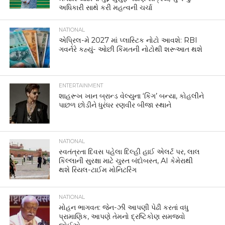
અધિકારી સાથે કરી મહત્વની ચર્ચા
NATIONAL
એપ્રિલ-મે 2027 માં પ્લાસ્ટિક નોટો આવશે: RBI
ગવર્નરે કહ્યું- ઓછી કિંમતની નોટોથી શરૂઆત થશે
ENTERTAINMENT
શાહરૂખ ખાન બ્રાન્ડ વેલ્યુના ‘કિંગ’ બન્યા, કોહલીને
પાછળ છોડીને ધુરંધર રણવીર બીજા સ્થાને
NATIONAL
સ્વતંત્રતા દિવસ પહેલા દિલ્હી હાઈ એલર્ટ પર, લાલ
કિલ્લાની સુરક્ષા માટે ચુસ્ત બંદોબસ્ત, AI કેમેરાથી
થશે રિયલ-ટાઈમ મોનિટરિંગ
NATIONAL
મોહન ભાગવત: જેન-ઝી આપણી પેઢી કરતાં વધુ
પ્રામાણિક, આપણે તેમનો દ્રષ્ટિકોણ સમજવો