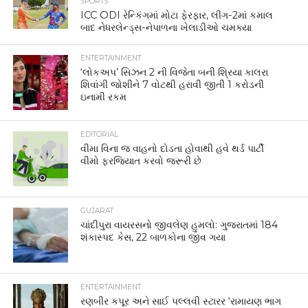
SPORTS
ICC ODI રેન્કિંગમાં મોટા ફેરફાર, લીગ-2માં કમાલ
બાદ નેધરલેન્ડ્સ-નેપાળના ખેલાડીઓ ચમક્યા
ENTERTAINMENT
‘લોકઅપ’ સિઝન 2 ની વિજેતા બની શ્રિયા કાલરા
શિવાંગી જોશીને 7 વોટથી હરાવી જીતી 1 કરોડની
ઇનામી રકમ
EDITORIAL
વીમા વિના જ વાહનો દોડતા હોવાથી હવે થર્ડ પાર્ટી
વીમો ફરજિયાત કરવો જરૂરી છે
GUJARAT
ચાંદીપુરા વાયરસનો જીવલેણ હુમલો: ગુજરાતમાં 184
શંકાસ્પદ કેસ, 22 બાળકોના જીવ ગયા
ENTERTAINMENT
રણબીર કપૂર અને સાઈ પલ્લવી સ્ટારર ‘રામાયણ ભાગ