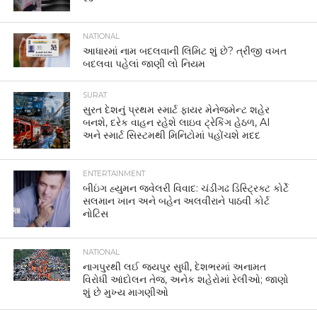
NATIONAL
આધારમાં નામ બદલવાની લિમિટ શું છે? ત્રીજી વખત
બદલવા પહેલાં જાણી લો નિયમ
SURAT
સુરત દેશનું પ્રથમ સ્માર્ટ ફાયર મેનેજમેન્ટ શહેર
બનશે, દરેક વાહન રહેશે લાઇવ ટ્રેકિંગ હેઠળ, AI
અને સ્માર્ટ સિસ્ટમથી મિનિટોમાં પહોંચશે મદદ
ENTERTAINMENT
બીઇંગ હ્યુમન જ્વેલરી વિવાદ: ચંડીગઢ ડિસ્ટ્રિક્ટ કોર્ટે
સલમાન ખાન અને બહેન અલવીરાને પાઠવી કોર્ટ
નોટિસ
NATIONAL
નાગપુરથી લઈ જયપુર સુધી, દેશભરમાં અનામત
વિરોધી આંદોલન તેજ, અનેક શહેરોમાં રેલીઓ; જાણો
શું છે મુખ્ય માગણીઓ