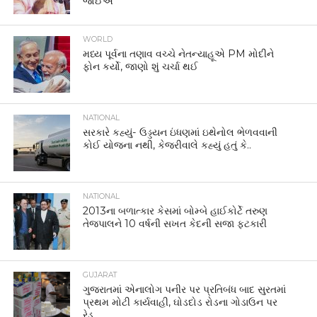
જોઈએ
WORLD
મધ્ય પૂર્વના તણાવ વચ્ચે નેતન્યાહૂએ PM મોદીને
ફોન કર્યો, જાણો શું ચર્ચા થઈ
NATIONAL
સરકારે કહ્યું- ઉડ્ડયન ઇંધણમાં ઇથેનોલ ભેળવવાની
કોઈ યોજના નથી, કેજરીવાલે કહ્યું હતું કે..
NATIONAL
2013ના બળાત્કાર કેસમાં બોમ્બે હાઈકોર્ટે તરુણ
તેજપાલને 10 વર્ષની સખત કેદની સજા ફટકારી
GUJARAT
ગુજરાતમાં એનાલોગ પનીર પર પ્રતિબંધ બાદ સુરતમાં
પ્રથમ મોટી કાર્યવાહી, ઘોડદોડ રોડના ગોડાઉન પર
રેડ