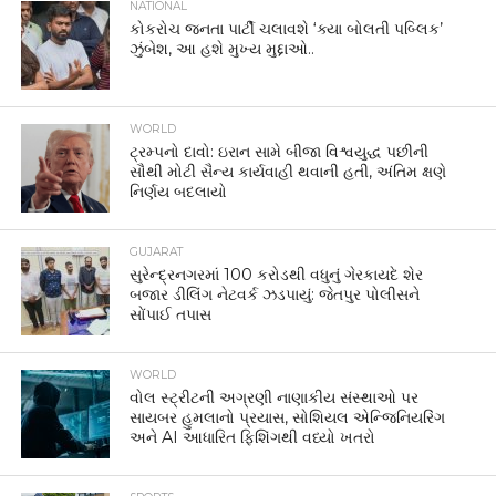
NATIONAL
કોકરોચ જનતા પાર્ટી ચલાવશે ‘ક્યા બોલતી પબ્લિક’
ઝુંબેશ, આ હશે મુખ્ય મુદ્દાઓ..
WORLD
ટ્રમ્પનો દાવો: ઇરાન સામે બીજા વિશ્વયુદ્ધ પછીની
સૌથી મોટી સૈન્ય કાર્યવાહી થવાની હતી, અંતિમ ક્ષણે
નિર્ણય બદલાયો
GUJARAT
સુરેન્દ્રનગરમાં 100 કરોડથી વધુનું ગેરકાયદે શેર
બજાર ડીલિંગ નેટવર્ક ઝડપાયું: જેતપુર પોલીસને
સોંપાઈ તપાસ
WORLD
વોલ સ્ટ્રીટની અગ્રણી નાણાકીય સંસ્થાઓ પર
સાયબર હુમલાનો પ્રયાસ, સોશિયલ એન્જિનિયરિંગ
અને AI આધારિત ફિશિંગથી વધ્યો ખતરો