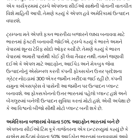
એક કાર્યક્રમમાં ટ્રમ્પે એપલના સીઈઓ સાથેની પોતાની વાતચીત
વિશે માહિતી આપી. તેમણે કહ્યું કે એપલ હવે અમેરિકામાં ઉત્પાદન
વધારશે.
ટ્રમ્પના મતે એપલે ફક્ત ભારતીય બજારને લક્ષ્ય બનાવવા માટે
ભારતમાં ફેક્ટરી બનાવવી જોઈએ. ટ્રમ્પે કહ્યું કે ભારતે અમને
વેપારમાં શૂન્ય ટેરિફ સોદો ઓફર કર્યો છે. તેમણે કહ્યું કે ભારત
વેપારમાં અમારી પાસેથી કોઈ ફી લેવા તૈયાર નથી. તમને જણાવી
દઈએ કે એપલ માટે આઇફોન, આઈપેડ અને મેકબુક જેવા
ઉત્પાદનોનું એસેમ્બલ કરતી કંપની ફોક્સકોન ઉત્તર પ્રદેશના
ગ્રેટર નોઇડામાં 300 એકર જમીન ખરીદવા જઈ રહી છે. કંપની
યમુના એક્સપ્રેસ વે પાસેની આ જમીન પર ઉત્પાદન પ્લાન્ટ
બનાવશે. આ ફોક્સકોનનો ઉત્તર ભારતમાં પહેલો પ્લાન્ટ હશે અને
બેંગલુરુમાં બનેલી ઉત્પાદન સુવિધા કરતાં મોટો હશે. એવી અપેક્ષા છે
કે આ વિશ્વનો બીજો સૌથી મોટો પ્લાન્ટ બની શકે છે.
અમેરિકાના બજારમાં વેચાતા 50% આઇફોન ભારતમાં બને છે
એપલના સીઈઓ ટિમ કૂકે તાજેતરના એક ઇન્ટરવ્યુમાં કહ્યું છે કે
યુએસ માર્કેટમાં વેચાતા 50% આઈફોન ભારતમાં બનાવવામાં આવે