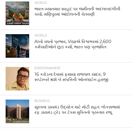
WORLD
ભારત-મ્યાનમાર સરહદ પર જમીનની અદલાબદલીની
ચર્ચા, મણિપુરમાં આંદોલનની ચેતવણી
WORLD
AIનો વધતો પ્રભાવ, Visaએ વિશ્વભરમાં 2,600
કર્મચારીઓને છૂટા કર્યા, ભારત પણ પ્રભાવિત
ENTERTAINMENT
16 કરોડના દેવામાં ફસાયા રાજપાલ યાદવ, 9
સપ્ટેમ્બરે થશે બે સંપત્તિની ઓનલાઈન હરાજી
BUSINESS
સુરતના ડાયમંડ ઉદ્યોગ માટે મોટી રાહત: લોકસભામાં
રફ ડાયમંડ ટ્રેડ પર ટેક્સ મુક્તિનો પ્રસ્તાવ રજૂ