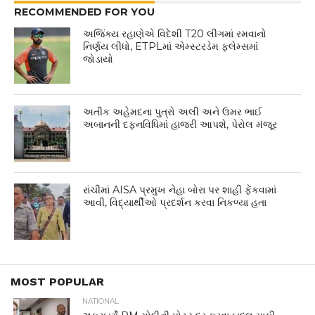
RECOMMENDED FOR YOU
અજિંક્ય રહાણેએ વિદેશી T20 લીગમાં રમવાનો
નિર્ણય લીધો, ETPLમાં એમ્સ્ટરડેમ ફ્લેમ્સમાં
જોડાયો
અતીક અહેમદના પુત્રો અલી અને ઉમર ભાઈ
અબાનની દફનવિધિમાં હાજરી આપશે, પેરોલ મંજૂર
રાંચીમાં AISA પ્રમુખ નેહા બોરા પર શાહી ફેંકવામાં
આવી, વિદ્યાર્થીઓ પ્રદર્શન કરવા નિકળ્યા હતા
MOST POPULAR
NATIONAL