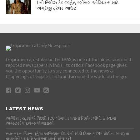
1’ની રિલીઝ ડેટ જાહેર, ગ્લોબલ ઓડિયન્સ માટે
અંગ્રેજી ટ્રેલર આઉટ
Gujaratmitra, established in 1863, is one of the oldest and most
reputed newspapers in India. Its official Facebook page gives
you the opportunity to stay connected to the news &
happenings of Gujarat, India and around the world on the go.
LATEST NEWS
અજિંક્ય રહાણેએ વિદેશી T20 લીગમાં રમવાનો નિર્ણય લીધો, ETPLમાં
એમ્સ્ટરડેમ ફ્લેમ્સમાં જોડાયો
સ્વતંત્રતા દિવસ પહેલાં અભિજીત દીપકેની મોટી ડિમાન્ડ, PM મોદીના ભાષણમાં
યુવાનોને પ્રાથમિકતા આપવાની માંગ કરી