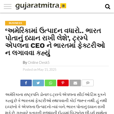
E-
PAPER
NATIONAL
WORLD
BUSINESS
SPORTS
GUJARAT
OPINION
MORE
BUSINESS
‘અમેરિકામાં ઉત્પાદન વધારો.. ભારત
પોતાનું ધ્યાન રાખી લેશે’, ટ્રમ્પે
એપલના CEO ને ભારતમાં ફેક્ટરીઓ
ન લગાવવા કહ્યું
By
Online Desk5
Posted on
May 15, 2025
COMMENTS
અમેરિકાના રાષ્ટ્રપતિ ડોનાલ્ડ ટ્રમ્પે એપલના સીઈઓ ટિમ કૂકને
કહ્યું છે કે ભારતમાં ફેક્ટરીઓ સ્થાપવાની કોઈ જરૂર નથી. હું નથી
ઇચ્છતો કે એપલના ઉત્પાદનો ત્યાં બને. ભારત પોતાનું ધ્યાન રાખી
શકે છે. ગુરુવારે કતારની રાજધાની દોહામાં બિઝનેસ લીડર્સ સાથેના