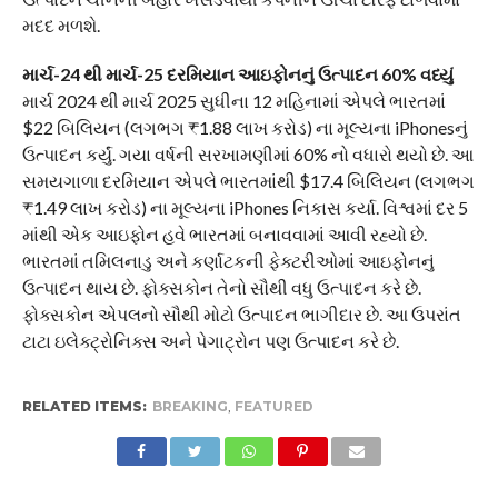
મદદ મળશે.
માર્ચ-24 થી માર્ચ-25 દરમિયાન આઇફોનનું ઉત્પાદન 60% વધ્યું
માર્ચ 2024 થી માર્ચ 2025 સુધીના 12 મહિનામાં એપલે ભારતમાં
$22 બિલિયન (લગભગ ₹1.88 લાખ કરોડ) ના મૂલ્યના iPhonesનું
ઉત્પાદન કર્યું. ગયા વર્ષની સરખામણીમાં 60% નો વધારો થયો છે. આ
સમયગાળા દરમિયાન એપલે ભારતમાંથી $17.4 બિલિયન (લગભગ
₹1.49 લાખ કરોડ) ના મૂલ્યના iPhones નિકાસ કર્યા. વિશ્વમાં દર 5
માંથી એક આઇફોન હવે ભારતમાં બનાવવામાં આવી રહ્યો છે.
ભારતમાં તમિલનાડુ અને કર્ણાટકની ફેક્ટરીઓમાં આઇફોનનું
ઉત્પાદન થાય છે. ફોક્સકોન તેનો સૌથી વધુ ઉત્પાદન કરે છે.
ફોક્સકોન એપલનો સૌથી મોટો ઉત્પાદન ભાગીદાર છે. આ ઉપરાંત
ટાટા ઇલેક્ટ્રોનિક્સ અને પેગાટ્રોન પણ ઉત્પાદન કરે છે.
RELATED ITEMS:
BREAKING
,
FEATURED