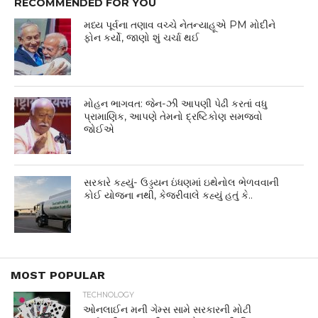
RECOMMENDED FOR YOU
મધ્ય પૂર્વના તણાવ વચ્ચે નેતન્યાહૂએ PM મોદીને
ફોન કર્યો, જાણો શું ચર્ચા થઈ
મોહન ભાગવત: જેન-ઝી આપણી પેઢી કરતાં વધુ
પ્રામાણિક, આપણે તેમનો દ્રષ્ટિકોણ સમજવો
જોઈએ
સરકારે કહ્યું- ઉડ્ડયન ઇંધણમાં ઇથેનોલ ભેળવવાની
કોઈ યોજના નથી, કેજરીવાલે કહ્યું હતું કે..
MOST POPULAR
TECHNOLOGY
ઓનલાઈન મની ગેમ્સ સામે સરકારની મોટી