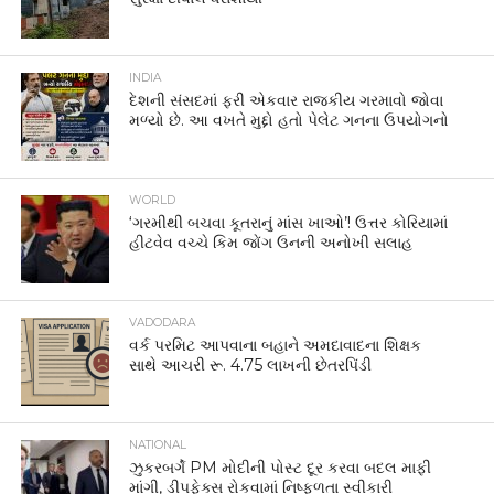
INDIA
દેશની સંસદમાં ફરી એકવાર રાજકીય ગરમાવો જોવા
મળ્યો છે. આ વખતે મુદ્દો હતો પેલેટ ગનના ઉપયોગનો
WORLD
‘ગરમીથી બચવા કૂતરાનું માંસ ખાઓ’! ઉત્તર કોરિયામાં
હીટવેવ વચ્ચે કિમ જોંગ ઉનની અનોખી સલાહ
VADODARA
વર્ક પરમિટ આપવાના બહાને અમદાવાદના શિક્ષક
સાથે આચરી રૂ. 4.75 લાખની છેતરપિંડી
NATIONAL
ઝુકરબર્ગે PM મોદીની પોસ્ટ દૂર કરવા બદલ માફી
માંગી, ડીપફેક્સ રોકવામાં નિષ્ફળતા સ્વીકારી