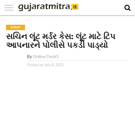
E-
PAPER
NATIONAL
WORLD
BUSINESS
SPORTS
GUJARAT
OPINION
MORE
SURAT
સચિન લૂંટ મર્ડર કેસ: લૂંટ માટે ટિપ
આપનારને પોલીસે પકડી પાડ્યો
By
Online Desk5
Posted on
July 8, 2025