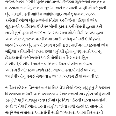
રાજ્યભરમાં ગંભીર પ્રતિસાદ મળ્યો છે.જેમાં લૂંટારૂઓ રાત્રે નવ
વાગ્યાના સમયે દુકાનમાં ઘૂસ્યા અને તમંચાની અણીએ ઘરેણાંની
લૂંટ ચલાવી હતી.માલિક આશિષભાઈ અને દુકાનના અન્ય
કર્મચારીઓએ લૂંટારૂઓનો વિરોધ કર્યો,જેના પરિણામે એક
લૂંટારૂએ આશિષભાઈ ઉપર ગોળી ફાયર કરી તેમની હત્યા કરી
નાખી હતી.હંગામોં સર્જાતા આસપાસના લોકો દોડી આવ્યા હતા
અને એક લૂંટારૂને પકડીને મારમારી અધમુઓ કરી દીધો હતો.
જયારે અન્ય લૂંટારૂઓ સ્થળ પરથી ફરાર થઈ ગયા. ઘટનામાં એક
મહિલા કર્મચારીને પગમાં ઇજા પહોંચી હોવાનું પણ સામે આવ્યું
છે.ઘટનાની ગંભીરતાને પગલે પોલીસ કમિશનર સહિત
ડીસીબી,પીસીબી અને સ્થાનિક સચિન પોલીસના ઉચ્ચ
અધિકારીઓ ઘટનાસ્થળે દોડી આવ્યા હતા.પોલીસે ભાગેલા
આરોપીઓનું પગેરું મેળવવા 6 અલગ અલગ ટીમો બનાવી છે.
સચિન સ્ટેશન વિસ્તારના સ્થાનિક વેપારીએ જણાવ્યું હતું કે અમારા
વિસ્તારમાં કાયદો અને વ્યવસ્થા ખરેખર કથળી ગઈ હોય એવું લાગી
રહ્યું છે. શ્રીનાથજી જવેલર્સ માં લૂંટ વિથ મર્ડરની ઘટના બનતાંની
સાથે જ વેપારીઓમાં ડરનો માહોલ જોવા મળી રહ્યો છે. સોમવારે
રાત્રે આ સમાચાર આવતાંની સાથે જ અમારા આખા વિસ્તારની