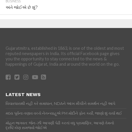
BUSINESS
અંતે જોઈએ છે શું?
Gujaratmitra, established in 1863, is one of the oldest and most
reputed newspapers in India. Its official Facebook page gives
you the opportunity to stay connected to the news &
happenings of Gujarat, India and around the world on the go.
LATEST NEWS
વિચારધારાથી નહીં કરે સમાધાન, NDAને આંખ મીંચીને સમર્થન નહીં આપે
મધ્ય પૂર્વના તણાવ વચ્ચે નેતન્યાહૂએ PM મોદીને ફોન કર્યો, જાણો શું ચર્ચા થઈ
મોહન ભાગવત: જેન-ઝી આપણી પેઢી કરતાં વધુ પ્રામાણિક, આપણે તેમનો
દ્રષ્ટિકોણ સમજવો જોઈએ