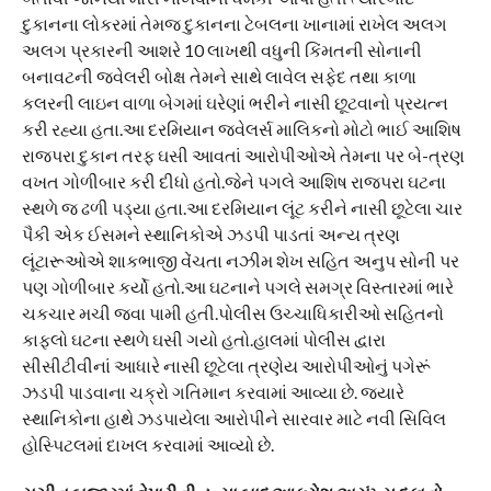
દુકાનના લોકરમાં તેમજ દુકાનના ટેબલના ખાનામાં રાખેલ અલગ
અલગ પ્રકારની આશરે 10 લાખથી વધુની કિંમતની સોનાની
બનાવટની જવેલરી બોક્ષ તેમને સાથે લાવેલ સફેદ તથા કાળા
કલરની લાઇન વાળા બેગમાં ઘરેણાં ભરીને નાસી છૂટવાનો પ્રયત્ન
કરી રહ્યા હતા.આ દરમિયાન જવેલર્સ માલિકનો મોટો ભાઈ આશિષ
રાજપરા દુકાન તરફ ઘસી આવતાં આરોપીઓએ તેમના પર બે-ત્રણ
વખત ગોળીબાર કરી દીધો હતો.જેને પગલે આશિષ રાજપરા ઘટના
સ્થળે જ ઢળી પડ્યા હતા.આ દરમિયાન લૂંટ કરીને નાસી છૂટેલા ચાર
પૈકી એક ઈસમને સ્થાનિકોએ ઝડપી પાડતાં અન્ય ત્રણ
લૂંટારૂઓએ શાકભાજી વેંચતા નઝીમ શેખ સહિત અનુપ સોની પર
પણ ગોળીબાર કર્યો હતો.આ ઘટનાને પગલે સમગ્ર વિસ્તારમાં ભારે
ચકચાર મચી જવા પામી હતી.પોલીસ ઉચ્ચાધિકારીઓ સહિતનો
કાફલો ઘટના સ્થળે ઘસી ગયો હતો.હાલમાં પોલીસ દ્વારા
સીસીટીવીનાં આધારે નાસી છૂટેલા ત્રણેય આરોપીઓનું પગેરૂં
ઝડપી પાડવાના ચક્રો ગતિમાન કરવામાં આવ્યા છે. જ્યારે
સ્થાનિકોના હાથે ઝડપાયેલા આરોપીને સારવાર માટે નવી સિવિલ
હોસ્પિટલમાં દાખલ કરવામાં આવ્યો છે.