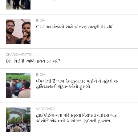
INDIA
CJP આયોજકો સામે ચોતરફ કાનૂની ઘેરાબંધી
CHARCHAPATRA
દેશ-વિરોધી અભિયાનને સમજો?
INDIA
બેંકમાંથી ₹6 લાખ ઉપાડ્યા,ઘર પહોંચે તે પહેલાં જ
હથિયારધારી લૂંટારૂઓનો હુમલો
VADODARA
હાઈકોર્ટના નવા પરિપત્રના વિરોધમાં વડોદરા બાર
એસોસિએશનની અચોક્કસ મુદતની હડતાળ