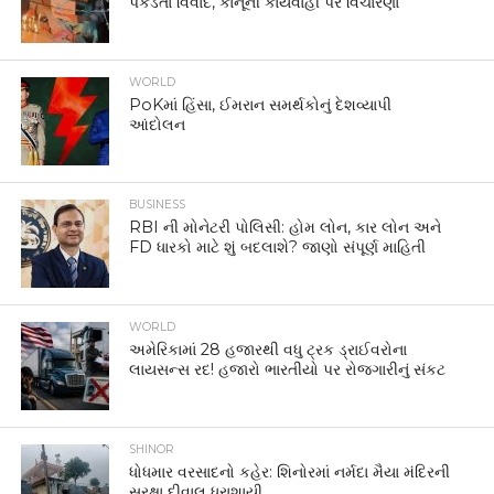
પકડતા વિવાદ, કાનૂની કાર્યવાહી પર વિચારણા
WORLD
PoKમાં હિંસા, ઈમરાન સમર્થકોનું દેશવ્યાપી
આંદોલન
BUSINESS
RBI ની મોનેટરી પોલિસી: હોમ લોન, કાર લોન અને
FD ધારકો માટે શું બદલાશે? જાણો સંપૂર્ણ માહિતી
WORLD
અમેરિકામાં 28 હજારથી વધુ ટ્રક ડ્રાઈવરોના
લાયસન્સ રદ! હજારો ભારતીયો પર રોજગારીનું સંકટ
SHINOR
ધોધમાર વરસાદનો કહેર: શિનોરમાં નર્મદા મૈયા મંદિરની
સુરક્ષા દીવાલ ધરાશાયી