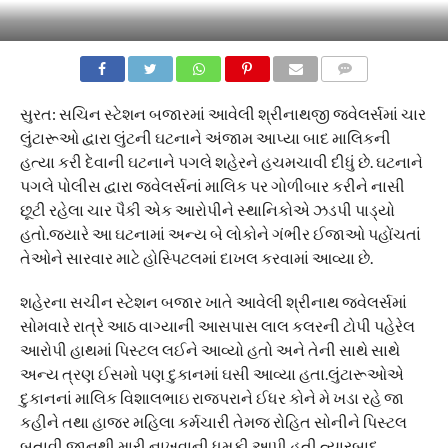
COMMENTS
સુરત: સચિન સ્ટેશન બજારમાં આવેલી શ્રીનાથજી જવેલર્સમાં ચાર
લુંટારૂઓ દ્વારા લુંટની ઘટનાને અંજામ આપ્યા બાદ માલિકની
હત્યા કરી દેવાની ઘટનાને પગલે શહેરને હચમચાવી દીધું છે. ઘટનાને
પગલે પોલીસ દ્વારા જવેલર્સનાં માલિક પર ગોળીબાર કરીને નાસી
છૂટી રહેલા ચાર પૈકી એક આરોપીને સ્થાનિકોએ ઝડપી પાડ્યો
હતો.જયારે આ ઘટનામાં અન્ય બે લોકોને ગંભીર ઈજાઓ પહોંચતાં
તેઓને સારવાર માટે હોસ્પિટલમાં દાખલ કરવામાં આવ્યા છે.
શહેરના સચીન સ્ટેશન બજાર ખાતે આવેલી શ્રીનાથ જવેલર્સમાં
સોમવારે રાત્રે આઠ વાગ્યાની આસપાસ લાલ કલરની ટોપી પહેરેલ
આરોપી હાથમાં પિસ્ટલ લઈને આવ્યો હતો અને તેની સાથે સાથે
અન્ય ત્રણ ઈસમો પણ દુકાનમાં ઘસી આવ્યા હતા.લુંટારૂઓએ
દુકાનનાં માલિક વિશાલભાઇ રાજપરાને ઈધર કોને મે ખડા રહે જા
કહીને તથા હાજર મહિલા કર્મચારી તેમજ રોહિત સોનીને પિસ્ટલ
બતાવી જાનથી મારી નાખવાની ધમકી આપી હતી ત્યારબાદ