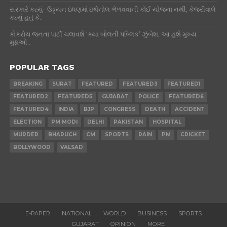
સરકારે કહ્યું- ઉડ્ડયન ઇંધણમાં ઇથેનોલ ભેળવવાની કોઈ યોજના નથી, કેજરીવાલે
કહ્યું હતું કે..
કોકરોચ જનતા પાર્ટી ચલાવશે ‘ક્યા બોલતી પબ્લિક’ ઝુંબેશ, આ હશે મુખ્ય
મુદ્દાઓ..
POPULAR TAGS
BREAKING
SURAT
FEATURED
FEATURED3
FEATURED1
FEATURED2
FEATURED5
GUJARAT
POLICE
FEATURED6
FEATURED4
INDIA
BJP
CONGRESS
DEATH
ACCIDENT
ELECTION
PM MODI
DELHI
PAKISTAN
HOSPITAL
MURDER
BHARUCH
CM
SPORTS
RAIN
PM
CRICKET
BOLLYWOOD
VALSAD
E-PAPER
NATIONAL
WORLD
BUSINESS
SPORTS
GUJARAT
OPINION
MORE