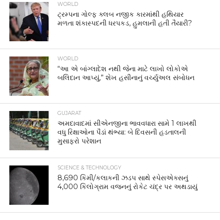
WORLD
ટ્રમ્પના ગોલ્ફ ક્લબ નજીક કારમાંથી હથિયાર
મળતા શંકાસ્પદની ધરપકડ, હુમલાની હતી તૈયારી?
WORLD
“આ એ બાંગ્લાદેશ નથી જેના માટે લાખો લોકોએ
બલિદાન આપ્યું,” શેખ હસીનાનું વર્ચ્યુઅલ સંબોધન
GUJARAT
અમદાવાદમાં સીએનજીના ભાવવધારા સામે 1 લાખથી
વધુ રિક્ષાઓના પૈડાં થંભ્યા: બે દિવસની હડતાલની
મુસાફરો પરેશાન
SCIENCE & TECHNOLOGY
8,690 કિમી/કલાકની ઝડપ સાથે સ્પેસએક્સનું
4,000 કિલોગ્રામ વજનનું રોકેટ ચંદ્ર પર અથડાયું