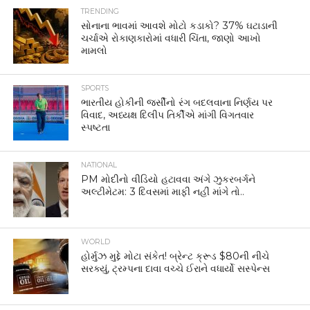
TRENDING
સોનાના ભાવમાં આવશે મોટો કડાકો? 37% ઘટાડાની
ચર્ચાએ રોકાણકારોમાં વધારી ચિંતા, જાણો આખો
મામલો
SPORTS
ભારતીય હોકીની જર્સીનો રંગ બદલવાના નિર્ણય પર
વિવાદ, અધ્યક્ષ દિલીપ તિર્કીએ માંગી વિગતવાર
સ્પષ્ટતા
NATIONAL
PM મોદીનો વીડિયો હટાવવા અંગે ઝુકરબર્ગને
અલ્ટીમેટમ: 3 દિવસમાં માફી નહીં માંગે તો..
WORLD
હોર્મુઝ મુદ્દે મોટા સંકેત! બ્રેન્ટ ક્રૂડ $80ની નીચે
સરક્યું, ટ્રમ્પના દાવા વચ્ચે ઈરાને વધાર્યો સસ્પેન્સ