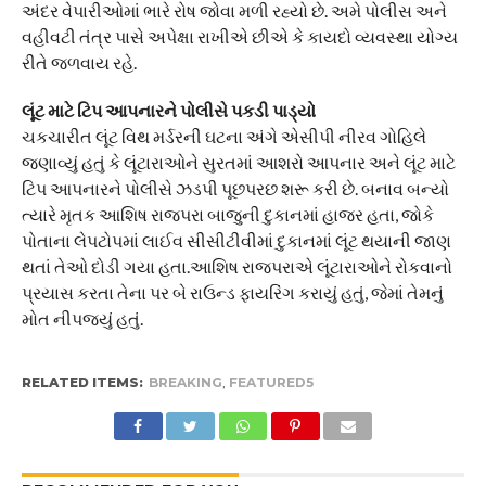
અંદર વેપારીઓમાં ભારે રોષ જોવા મળી રહ્યો છે. અમે પોલીસ અને
વહીવટી તંત્ર પાસે અપેક્ષા રાખીએ છીએ કે કાયદો વ્યવસ્થા યોગ્ય
રીતે જળવાય રહે.
લૂંટ માટે ટિપ આપનારને પોલીસે પકડી પાડ્યો
ચકચારીત લૂંટ વિથ મર્ડરની ઘટના અંગે એસીપી નીરવ ગોહિલે
જણાવ્યું હતું કે લૂંટારાઓને સુરતમાં આશરો આપનાર અને લૂંટ માટે
ટિપ આપનારને પોલીસે ઝડપી પૂછપરછ શરૂ કરી છે. બનાવ બન્યો
ત્યારે મૃતક આશિષ રાજપરા બાજુની દુકાનમાં હાજર હતા, જોકે
પોતાના લેપટોપમાં લાઈવ સીસીટીવીમાં દુકાનમાં લૂંટ થયાની જાણ
થતાં તેઓ દોડી ગયા હતા.આશિષ રાજપરાએ લૂંટારાઓને રોકવાનો
પ્રયાસ કરતા તેના પર બે રાઉન્ડ ફાયરિંગ કરાયું હતું, જેમાં તેમનું
મોત નીપજ્યું હતું.
RELATED ITEMS:
BREAKING
,
FEATURED5