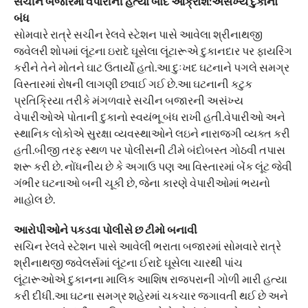
સચીન બજારમાં વેપારીની હત્યા બાદ આક્રોશ:અસંખ્ય દુકાનો
બંધ
સોમવારે રાત્રે સચીન રેલવે સ્ટેશન પાસે આવેલા શ્રીનાથજી
જવેલરી શોપમાં લૂંટના ઇરાદે ઘૂસેલા લૂંટારૂએ દુકાનદાર પર ફાયરિંગ
કરીને તેને મોતને ઘાટ ઉતાર્યો હતો.આ દુઃખદ ઘટનાને પગલે સમગ્ર
વિસ્તારમાં રોષની લાગણી છવાઈ ગઈ છે.આ ઘટનાની કટુક
પ્રતિક્રિયા તરીકે મંગળવારે સચીન બજારની અસંખ્ય
વેપારીઓએ પોતાની દુકાનો સ્વયંભૂ બંધ રાખી હતી.વેપારીઓ અને
સ્થાનિક લોકોએ સુરક્ષા વ્યવસ્થાઓને લઇને નારાજગી વ્યક્ત કરી
હતી.બીજી તરફ સ્થળ પર પોલીસની ટીમે બંદોબસ્ત ગોઠવી તપાસ
શરૂ કરી છે. નોંધનીય છે કે અગાઉ પણ આ વિસ્તારમાં બેંક લૂંટ જેવી
ગંભીર ઘટનાઓ બની ચૂકી છે, જેના કારણે વેપારીઓમાં ભયનો
માહોલ છે.
આરોપીઓને પકડવા પોલીસે છ ટીમો બનાવી
સચિન રેલવે સ્ટેશન પાસે આવેલી ભરાતા બજારમાં સોમવારે રાત્રે
શ્રીનાથજી જ્વેલર્સમાં લૂંટના ઈરાદે ઘૂસેલા ચારથી પાંચ
લૂંટારૂઓએ દુકાનના માલિક આશિષ રાજપરાની ગોળી મારી હત્યા
કરી દીધી.આ ઘટના સમગ્ર શહેરમાં ચકચાર જગાવતી થઈ છે અને