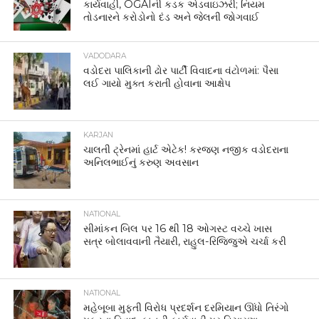
કાર્યવાહી, OGAIની કડક એડવાઇઝરી; નિયમ
તોડનારને કરોડોનો દંડ અને જેલની જોગવાઈ
VADODARA
વડોદરા પાલિકાની ઢોર પાર્ટી વિવાદના વંટોળમાં: પૈસા
લઈ ગાયો મુક્ત કરાતી હોવાના આક્ષેપ
KARJAN
ચાલતી ટ્રેનમાં હાર્ટ એટેક! કરજણ નજીક વડોદરાના
અનિલભાઈનું કરુણ અવસાન
NATIONAL
સીમાંકન બિલ પર 16 થી 18 ઓગસ્ટ વચ્ચે ખાસ
સત્ર બોલાવવાની તૈયારી, રાહુલ-રિજિજુએ ચર્ચા કરી
NATIONAL
મહેબૂબા મુફ્તી વિરોધ પ્રદર્શન દરમિયાન ઊંધો તિરંગો