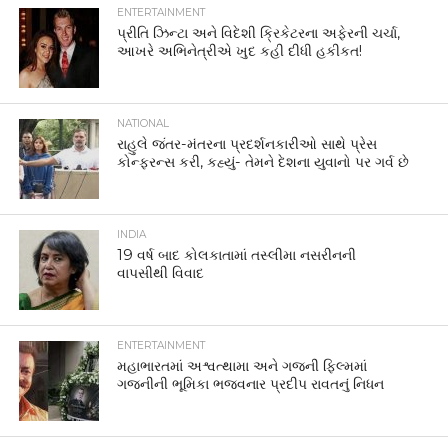
ENTERTAINMENT
પ્રીતિ ઝિન્ટા અને વિદેશી ક્રિકેટરના અફેરની ચર્ચા,
આખરે અભિનેત્રીએ ખુદ કહી દીધી હકીકત!
NATIONAL
રાહુલે જંતર-મંતરના પ્રદર્શનકારીઓ સાથે પ્રેસ
કોન્ફરન્સ કરી, કહ્યું- તેમને દેશના યુવાનો પર ગર્વ છે
INDIA
19 વર્ષ બાદ કોલકાતામાં તસ્લીમા નસરીનની
વાપસીથી વિવાદ
ENTERTAINMENT
મહાભારતમાં અશ્વત્થામા અને ગજની ફિલ્મમાં
ગજનીની ભૂમિકા ભજવનાર પ્રદીપ રાવતનું નિધન