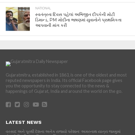
NATIONAL
સ્વતંત્રતા દિવસ પહેલાં અભિજીત દીપકેની મોટી
ડિમાન્ડ, PM મોદીના ભાષણમાં યુવાનોને પ્રાથમિકતા
આપવાની માંગ કરી
Gujaratmitra, established in 1863, is one of the oldest and most
reputed newspapers in India. Its official Facebook page gives
you the opportunity to stay connected to the news &
happenings of Gujarat, India and around the world on the go.
LATEST NEWS
વરસાદ અને પૂરથી દેશના અનેક રાજ્યો પરેશાન: અમરનાથ યાત્રા જમ્મુમાં