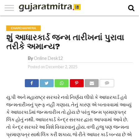
E-
PAPER
NATIONAL
WORLD
BUSINESS
SPORTS
GUJARAT
OPINION
MORE
CHARCHAPATRA
શું આધારકાર્ડ જન્મ તારીખનાં પુરાવા
તરીકે અમાન્ય?
By
Online Desk12
Posted on
December 2, 2025
COMMENTS
યુ.પી અને મહારાષ્ટ્ર સરકારે નવો નિર્ણય લીધો કે આધારકાર્ડ હવે
જન્મતારીખનું પ્રૂફ નહીં ગણાય. તેનું કારણ એ બતાવવામાં આવ્યું
કે આધારકાર્ડમાં જન્મતારીખ તો હોય છે પરંતુ જન્મ પ્રમાણપત્ર
લિંક હોતું નથી. આધારકાર્ડ કેન્દ્ર સરકાર દ્વારા આપવામાં આવે છે.
તો કેન્દ્ર સરકારે આ વિશે વિચારવાનું હોય. વળી હજુ પણ જન્મના
પ્રમાણપત્ર સાથે લિંક કરી શકાય. જે રીતે આધાર કાર્ડ બન્યા છે એ