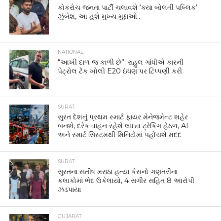
કોકરોચ જનતા પાર્ટી ચલાવશે ‘ક્યા બોલતી પબ્લિક’
ઝુંબેશ, આ હશે મુખ્ય મુદ્દાઓ..
NATIONAL
“આખી દાળ જ કાળી છે”: રાહુલ ગાંધીએ કારની
પેટ્રોલ ટેંક ખોલી E20 ઇંધણ પર ટિપ્પણી કરી
SURAT
સુરત દેશનું પ્રથમ સ્માર્ટ ફાયર મેનેજમેન્ટ શહેર
બનશે, દરેક વાહન રહેશે લાઇવ ટ્રેકિંગ હેઠળ, AI
અને સ્માર્ટ સિસ્ટમથી મિનિટોમાં પહોંચશે મદદ
SURAT
સુરતના સતીષ મરાઠા હત્યા કેસનો ગણતરીના
કલાકોમાં ભેદ ઉકેલાયો, 4 સગીર સહિત 8 આરોપી
ઝડપાયા
GUJARAT