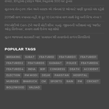
રોકાઈ, દિલ્હીમાં ટ્રાફિક જામ, બિહારમાં 300 ઘર ડૂબ્યાં
સુરતના સેન્ટ્રલ ઝોન અને વરાછા-એ ઝોનમાં 12 ઓગસ્ટે પાણી પુરવઠો બંધ રહેશે
2015થી વાળ કપાવ્યા નહીં, 8 ફૂટ 10 ઇંચ લાંબા વાળ સાથે રેણુ બની વિશ્વ નંબર 1
PM મોદીએ Gen-Zને આપી મોટી શીખ: કહ્યું- જીવનની પરીક્ષામાં બધું ‘આઉટ
ઓફ સિલેબસ’, સવાલ સાથે ઉકેલ પણ શોધો
સુરત ભાજપમાં મારામારી બાદ ‘સમાધાન’થી સવાલોનો સળંગ સિલસિલો
POPULAR TAGS
BREAKING
SURAT
FEATURED
FEATURED3
FEATURED1
FEATURED2
FEATURED5
GUJARAT
POLICE
FEATURED6
FEATURED4
INDIA
BJP
CONGRESS
DEATH
ACCIDENT
ELECTION
PM MODI
DELHI
PAKISTAN
HOSPITAL
MURDER
BHARUCH
CM
SPORTS
RAIN
PM
CRICKET
BOLLYWOOD
VALSAD