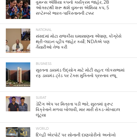
વુમન્સ એશિયા કપનો કાર્યક્રમ જાહેર, 28
ઓગસ્ટથી શરૂ થશે વુમન્સ એશિયા કપ, 5
સપ્ટેમ્બરે ભારત-પાકિસ્તાનની ટક્કર
NATIONAL
સંસદમાં મોટા રાજકીય ઘમાસાણના એંધાણ, કોંગ્રેસે
થ્રી-લાઇન વ્હીપ જાહેર કર્યો; NDAએ પણ
તૈયારીઓ તેજ કરી
BUSINESS
સુરતના ડાયમંડ ઉદ્યોગ માટે મોટી રાહત: લોકસભામાં
રફ ડાયમંડ ટ્રેડ પર ટેક્સ મુક્તિનો પ્રસ્તાવ રજૂ
SURAT
ડેટિંગ એપ પર મિત્રતા પડી ભારે, સુરતમાં ફ્રૂટ
વિક્રેતાને મળવા બોલાવી, માર મારી રોકડ-મોબાઇલ
લૂંટ્યા
WORLD
દિલ્હી એરપોર્ટ પર સોનાની દાણચોરીનો અનોખો