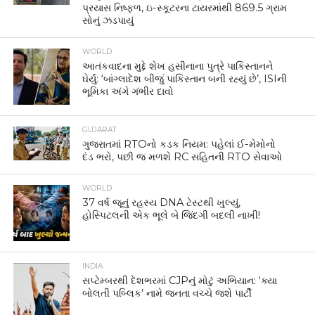
પ્રયાસ નિષ્ફળ, ઇ-સ્કૂટરના ટાયરમાંથી 869.5 ગ્રામ
સોનું ઝડપાયું
WORLD
આતંકવાદના મુદ્દે શેખ હસીનાના પુત્રે પાકિસ્તાનને
ઘેર્યું: ‘બાંગ્લાદેશ બીજું પાકિસ્તાન બની રહ્યું છે’, ISIની
ભૂમિકા અંગે ગંભીર દાવો
GUJARAT
ગુજરાતમાં RTOનો કડક નિયમ: પહેલાં ઈ-મેમોનો
દંડ ભરો, પછી જ મળશે RC સહિતની RTO સેવાઓ
WORLD
37 વર્ષ જૂનું રહસ્ય DNA ટેસ્ટથી ખુલ્યું,
હોસ્પિટલની એક ભૂલે બે જિંદગી બદલી નાખી!
INDIA
સપ્ટેમ્બરથી દેશભરમાં CJPનું મોટું અભિયાન: ‘ક્યા
બોલતી પબ્લિક’ નામે જનતા વચ્ચે જશે પાર્ટી