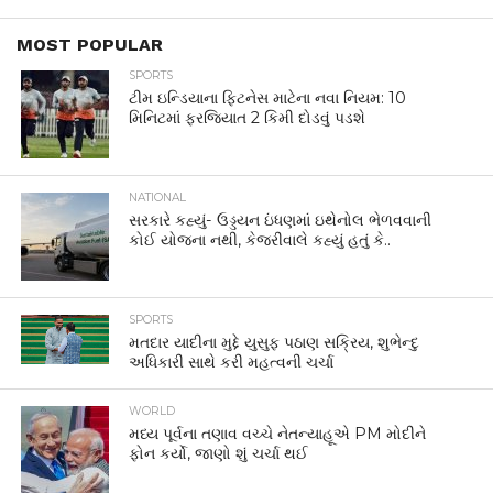
MOST POPULAR
SPORTS
ટીમ ઇન્ડિયાના ફિટનેસ માટેના નવા નિયમ: 10
મિનિટમાં ફરજિયાત 2 કિમી દોડવું પડશે
NATIONAL
સરકારે કહ્યું- ઉડ્ડયન ઇંધણમાં ઇથેનોલ ભેળવવાની
કોઈ યોજના નથી, કેજરીવાલે કહ્યું હતું કે..
SPORTS
મતદાર યાદીના મુદ્દે યુસુફ પઠાણ સક્રિય, શુભેન્દુ
અધિકારી સાથે કરી મહત્વની ચર્ચા
WORLD
મધ્ય પૂર્વના તણાવ વચ્ચે નેતન્યાહૂએ PM મોદીને
ફોન કર્યો, જાણો શું ચર્ચા થઈ