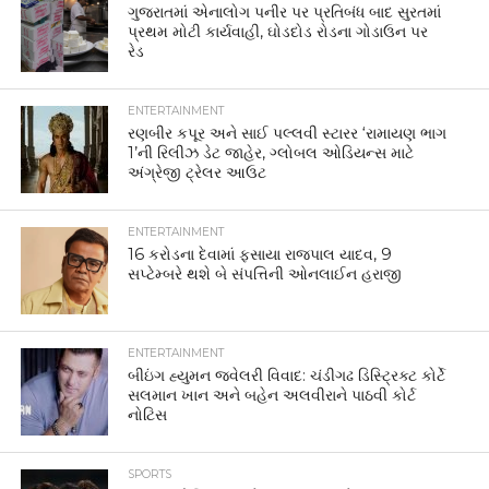
ગુજરાતમાં એનાલોગ પનીર પર પ્રતિબંધ બાદ સુરતમાં
પ્રથમ મોટી કાર્યવાહી, ઘોડદોડ રોડના ગોડાઉન પર
રેડ
ENTERTAINMENT
રણબીર કપૂર અને સાઈ પલ્લવી સ્ટારર ‘રામાયણ ભાગ
1’ની રિલીઝ ડેટ જાહેર, ગ્લોબલ ઓડિયન્સ માટે
અંગ્રેજી ટ્રેલર આઉટ
ENTERTAINMENT
16 કરોડના દેવામાં ફસાયા રાજપાલ યાદવ, 9
સપ્ટેમ્બરે થશે બે સંપત્તિની ઓનલાઈન હરાજી
ENTERTAINMENT
બીઇંગ હ્યુમન જ્વેલરી વિવાદ: ચંડીગઢ ડિસ્ટ્રિક્ટ કોર્ટે
સલમાન ખાન અને બહેન અલવીરાને પાઠવી કોર્ટ
નોટિસ
SPORTS