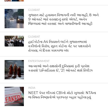
GUJARAT
ગુજરાત માટે હવામાન વિભાગની નવી આગાહી, 8 અને
9 ઓગસ્ટે ભારે વરસાદનું યલો એલર્ટ, અનેક
જિલ્લામાં ભારે વરસાદ અને ગાજવીજની આગાહી
GUJARAT
હાઈકોર્ટના A4 નિયમને લઈને ગુજરાતભરમાં
વકીલોનો વિરોધ, સુરત કોર્ટના ગેટ પર પક્ષકારોને
રોકાયા, બે દિવસ કામકાજ બંધ
ENTERTAINMENT
આત્માઓ અને રાક્ષસોની દુનિયામાં ફરી પ્રવેશ
કરાવશે ‘ઇન્સિડિયસ 6’, ’21 ઓગસ્ટે થશે રિલીઝ
INDIA
NEET પેપર લીકમાં CBIનો મોટો ખુલાસો: NTAના
જ વિષય નિષ્ણાતોએ પ્રશ્નપત્ર બહાર પહોંચાડ્યું