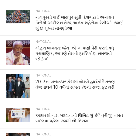
NATIONAL
નાગપુરથી લઈ જયપુર સુધી, દેશભરમાં અનામત
વિરોધી આંદોલન તેજ, અનેક શહેરોમાં રેલીઓ; જાણો
શું છે મુખ્ય માગણીઓ
NATIONAL
મોહન ભાગવત: જેન-ઝી આપણી પેઢી કરતાં વધુ
પ્રામાણિક, આપણે તેમનો દ્રષ્ટિકોણ સમજવો
જોઈએ
NATIONAL
2013ના બળાત્કાર કેસમાં બોમ્બે હાઈકોર્ટે તરુણ
તેજપાલને 10 વર્ષની સખત કેદની સજા ફટકારી
NATIONAL
આધારમાં નામ બદલવાની લિમિટ શું છે? ત્રીજી વખત
બદલવા પહેલાં જાણી લો નિયમ
NATIONAL