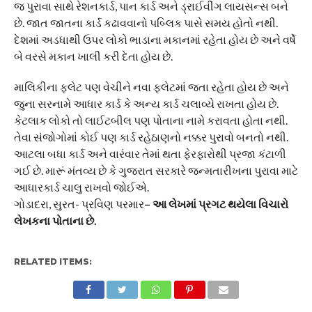
જ પુરાવા સાથે રેશનકાર્ડ, પાન કાર્ડ અને ડ્રાઈવીંગ લાયસન્સ બને
છે. જાત જાતના કાર્ડ કઢાવવાનો પબ્લિક પાસે સમય હોતો નથી.
દેશમાં અડધાથી ઉપર લોકો ભાડાના મકાનમાં રહેતા હોય છે અને વર્ષે
બે વરસે મકાન ખાલી કરી દેતા હોય છે.
માલિકીના ફલેટ પણ વેચીને નવા ફલેટમાં જતા રહેતા હોય છે અને
જુના સરનામે આધાર કાર્ડ કે અન્ય કાર્ડ ચલાવ્યે રાખતા હોય છે.
કેટલાક લોકો તો લાઈટબીલ પણ પોતાના નામે કરાવતા હોતા નથી.
તેવા સંજોગોમાં કોઈ પણ કાર્ડ રહેઠાણનો નક્કર પુરાવો બનતો નથી.
આટલા બધા કાર્ડ અને વારંવાર તેમાં થતા ફેરફારોથી પ્રજા કંટાળી
ગઈ છે. મારૂં મંતવ્ય છે કે ગુજરાત સરકારે જન્મતારીખના પુરાવા માટે
આધારકાર્ડ ચાલુ રાખવો જોઈએ.
ગોડાદરા, સુરત- પ્રવિણ પરમાર
– આ લેખમાં પ્રગટ થયેલા વિચારો
લેખકના પોતાના છે.
RELATED ITEMS: