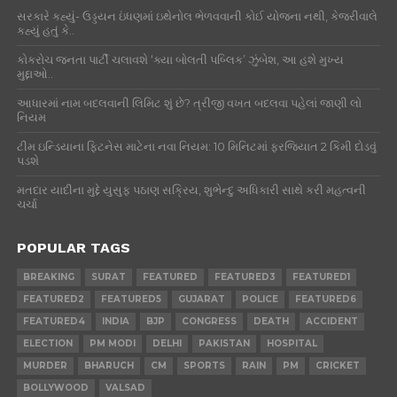
સરકારે કહ્યું- ઉડ્ડયન ઇંધણમાં ઇથેનોલ ભેળવવાની કોઈ યોજના નથી, કેજરીવાલે
કહ્યું હતું કે..
કોકરોચ જનતા પાર્ટી ચલાવશે ‘ક્યા બોલતી પબ્લિક’ ઝુંબેશ, આ હશે મુખ્ય
મુદ્દાઓ..
આધારમાં નામ બદલવાની લિમિટ શું છે? ત્રીજી વખત બદલવા પહેલાં જાણી લો
નિયમ
ટીમ ઇન્ડિયાના ફિટનેસ માટેના નવા નિયમ: 10 મિનિટમાં ફરજિયાત 2 કિમી દોડવું
પડશે
મતદાર યાદીના મુદ્દે યુસુફ પઠાણ સક્રિય, શુભેન્દુ અધિકારી સાથે કરી મહત્વની
ચર્ચા
POPULAR TAGS
BREAKING
SURAT
FEATURED
FEATURED3
FEATURED1
FEATURED2
FEATURED5
GUJARAT
POLICE
FEATURED6
FEATURED4
INDIA
BJP
CONGRESS
DEATH
ACCIDENT
ELECTION
PM MODI
DELHI
PAKISTAN
HOSPITAL
MURDER
BHARUCH
CM
SPORTS
RAIN
PM
CRICKET
BOLLYWOOD
VALSAD