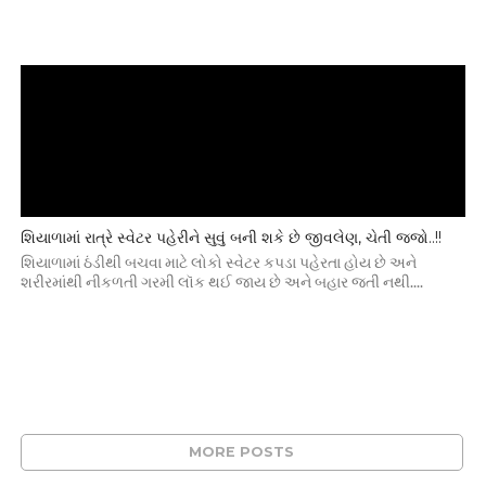
શિયાળામાં રાત્રે સ્વેટર પહેરીને સુવું બની શકે છે જીવલેણ, ચેતી જજો..!!
શિયાળામાં ઠંડીથી બચવા માટે લોકો સ્વેટર કપડા પહેરતા હોય છે અને
શરીરમાંથી નીકળતી ગરમી લૉક થઈ જાય છે અને બહાર જતી નથી....
MORE POSTS