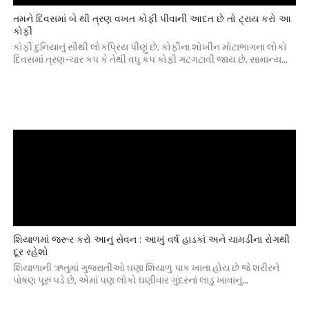
તમને દિવસમાં બે થી ત્રણ વખત કોફી પીવાની આદત છે તો ટ્રાય કરો આ
કોફી
કોફી દુનિયાનું સૌથી લોકપ્રિય પીણું છે. કોફીના શોખીન મોટાભાગના લોકો
દિવસમાં ત્રણ-ચાર કપ કે તેથી વધુ કપ કોફી ગટગટાવી જાય છે. સામાન્ય...
શિયાળમાં જરૂર કરો આનું સેવન : આખું વર્ષ હાડકાં અને ચામડીના રોગથી
દૂર રહેશો
શિયાળાની ઋતુમાં ગુજરાતીઓ ઘણા શિયાળુ પાક ખાતા હોય છે જે શરીરને
પોષણ પૂરું પડે છે, એમાં પણ લોકો ઘણીવાર ગુંદરનાં લાડુ ખાવાનું...