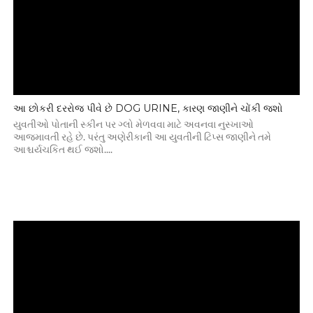
આ છોકરી દરરોજ પીવે છે DOG URINE, કારણ જાણીને ચોંકી જશો
યુવતીઓ પોતાની સ્કીન પર ગ્લો મેળવવા માટે અવનવા નુસ્ખાઓ
આજમાવતી રહે છે. પરંતુ અણેરીકાની આ યુવતીની ટિપ્સ જાણીને તમે
આશ્ચર્યચકિત થઈ જશો....