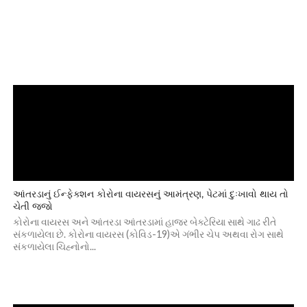
આંતરડાનું ઈન્ફેક્શન કોરોના વાયરસનું આમંત્રણ, પેટમાં દુઃખાવો થાય તો
ચેતી જજો
કોરોના વાયરસ અને આંતરડા આંતરડામાં હાજર બેક્ટેરિયા સાથે ગાઢ રીતે
સંકળાયેલા છે. કોરોના વાયરસ (કોવિડ-19)એ ગંભીર ચેપ અથવા રોગ સાથે
સંકળાયેલા ચિહ્નોનો...