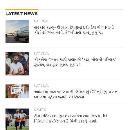
LATEST NEWS
NATIONAL
સરકારે કહ્યું- ઉડ્ડયન ઇંધણમાં ઇથેનોલ ભેળવવાની
કોઈ યોજના નથી, કેજરીવાલે કહ્યું હતું કે..
NATIONAL
કોકરોચ જનતા પાર્ટી ચલાવશે ‘ક્યા બોલતી પબ્લિક’
ઝુંબેશ, આ હશે મુખ્ય મુદ્દાઓ..
NATIONAL
આધારમાં નામ બદલવાની લિમિટ શું છે? ત્રીજી વખત
બદલવા પહેલાં જાણી લો નિયમ
SPORTS
ટીમ ઇન્ડિયાના ફિટનેસ માટેના નવા નિયમ: 10
મિનિટમાં ફરજિયાત 2 કિમી દોડવું પડશે