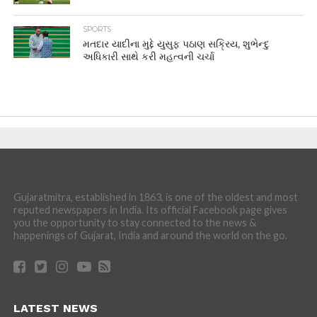
SPORTS
મતદાર યાદીના મુદ્દે યુસુફ પઠાણ સક્રિય, શુભેન્દુ
અધિકારી સાથે કરી મહત્વની ચર્ચા
Gujaratmitra, established in 1863, is one of the oldest and most
reputed newspapers in India. Its official Facebook page gives
you the opportunity to stay connected to the news &
happenings of Gujarat, India and around the world on the go.
LATEST NEWS