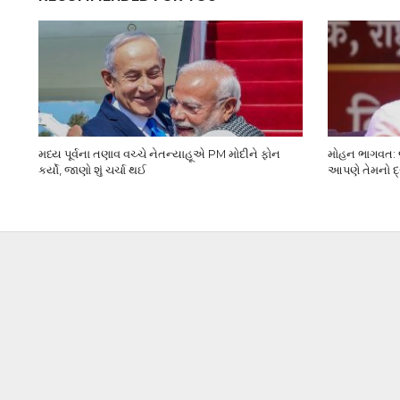
મધ્ય પૂર્વના તણાવ વચ્ચે નેતન્યાહૂએ PM મોદીને ફોન
મોહન ભાગવત: જ
કર્યો, જાણો શું ચર્ચા થઈ
આપણે તેમનો દ