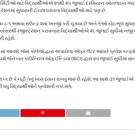
યુનિવર્સિટીઓ માટે વિદ્યાર્થીઓએ ૨૧થી ૨૫ જુલાઈ દરમિયાન ઓનલાઇન અર
્રેશનમાં સુધારાની ઈચ્છા ધરાવતા વિદ્યાર્થીઓ માટે પણ છે.
ઉન્ડ-૧ અથવા રાઉન્ડ-૨માં અરજી કરી ચુક્યા છે અને તેઓ કોઇ ભૂલ સુધારવ
નવેસરથી રજીસ્ટ્રેશન કરાવનારા વિદ્યાર્થીઓએ ૨૬ જુલાઈ સુધીમાં નજી
ી રહેશે.
ાં આવશે, જેમાં કોલેજો દ્વારા અપાયેલા ઓફર લેટર આધારે પ્રવેશ કન્ફર્
આવશે જેને બાર કાઉન્સિલ ઓફ ઈન્ડિયા (BCI) દ્વારા ૨૫ જુલાઈ સુધીમાં મ
પ્ત છે કે નહીં તેનું ખાસ ધ્યાન રાખવું જરૂરી રહેશે. આ સાથે ૩૧ જુલાઈએ
 વધુ વિદ્યાર્થીઓને પ્રવેશની તકો મળે.