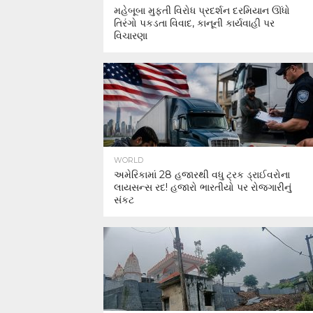
મહેબૂબા મુફ્તી વિરોધ પ્રદર્શન દરમિયાન ઊંધો
તિરંગો પકડતા વિવાદ, કાનૂની કાર્યવાહી પર
વિચારણા
WORLD
અમેરિકામાં 28 હજારથી વધુ ટ્રક ડ્રાઈવરોના
લાયસન્સ રદ! હજારો ભારતીયો પર રોજગારીનું
સંકટ