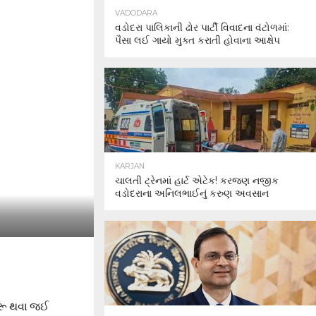
VADODARA
વડોદરા પાલિકાની ઢોર પાર્ટી વિવાદના વંટોળમાં:
પૈસા લઈ ગાયો મુક્ત કરાતી હોવાના આક્ષેપ
KARJAN
ચાલતી ટ્રેનમાં હાર્ટ એટેક! કરજણ નજીક
વડોદરાના અનિલભાઈનું કરુણ અવસાન
શરૂ થવા જઈ