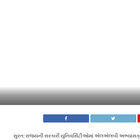
સુરત: રાજ્યની સરકારી યુનિવર્સિટીઓમાં એલએલબી અભ્યાસક્રમમાં