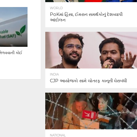
WORLD
PoKમાં હિંસા, ઈમરાન સમર્થકોનું દેશવ્યાપી
આંદોલન
 ભેળવવાની કોઈ
INDIA
CJP આયોજકો સામે ચોતરફ કાનૂની ઘેરાબંધી
NATIONAL