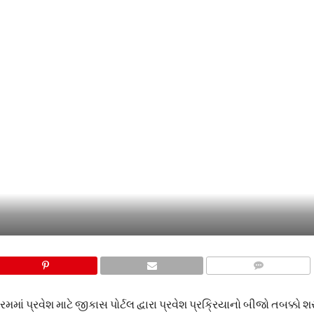
COMMENTS
 પ્રવેશ માટે જીકાસ પોર્ટલ દ્વારા પ્રવેશ પ્રક્રિયાનો બીજો તબક્કો 