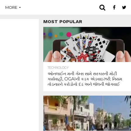
MORE
MOST POPULAR
TECHNOLOGY
ઓનલાઈન મની ગેમ્સ સામે સરકારની મોટી
કાર્યવાહી, OGAIની કડક એડવાઇઝરી; નિયમ
તોડનારને કરોડોનો દંડ અને જેલની જોગવાઈ