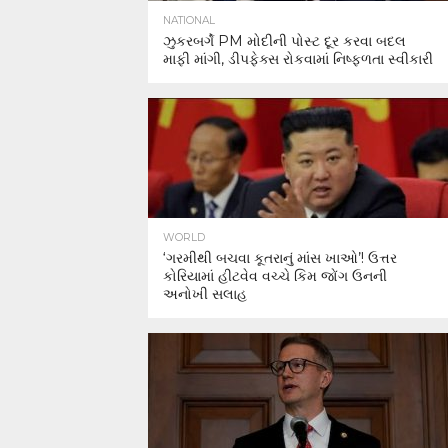
NATIONAL
ઝુકરબર્ગે PM મોદીની પોસ્ટ દૂર કરવા બદલ
માફી માંગી, ડીપફેક્સ રોકવામાં નિષ્ફળતા સ્વીકારી
WORLD
‘ગરમીથી બચવા કૂતરાનું માંસ ખાઓ’! ઉત્તર
કોરિયામાં હીટવેવ વચ્ચે કિમ જોંગ ઉનની
અનોખી સલાહ