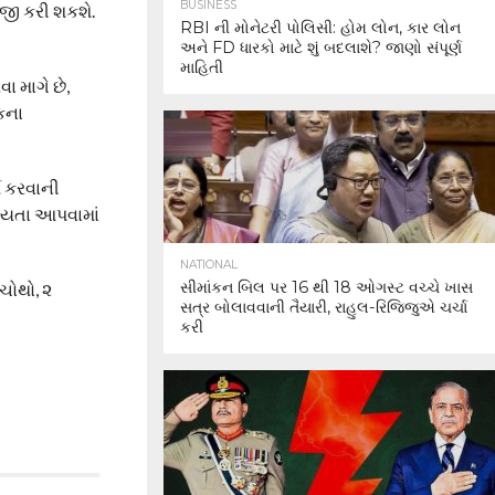
BUSINESS
જી કરી શકશે.
RBI ની મોનેટરી પોલિસી: હોમ લોન, કાર લોન
અને FD ધારકો માટે શું બદલાશે? જાણો સંપૂર્ણ
માહિતી
ા માગે છે,
કના
મ કરવાની
ાન્યતા આપવામાં
NATIONAL
સીમાંકન બિલ પર 16 થી 18 ઓગસ્ટ વચ્ચે ખાસ
 ચોથો, ૨
સત્ર બોલાવવાની તૈયારી, રાહુલ-રિજિજુએ ચર્ચા
કરી