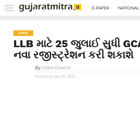
E-PAPER
NATIONAL
SURAT
LLB માટે 25 જુલાઈ સુધી GCA
નવા રજીસ્ટ્રેશન કરી શકાશે
By
Online Desk16
Posted on
July 19, 2025