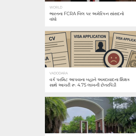
WORLD
ભારતના FCRA બિલ પર અમેરિકન સાંસદનો
વાંધો
VADODARA
વર્ક પરમિટ આપવાના બહાને અમદાવાદના શિક્ષક
સાથે આચરી રૂ. 4.75 લાખની છેતરપિંડી