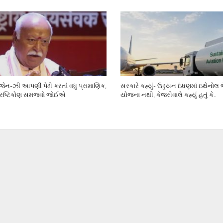
ેન-ઝી આપણી પેઢી કરતાં વધુ પ્રામાણિક,
સરકારે કહ્યું- ઉડ્ડયન ઇંધણમાં ઇથેનોલ
્રષ્ટિકોણ સમજવો જોઈએ
યોજના નથી, કેજરીવાલે કહ્યું હતું કે..