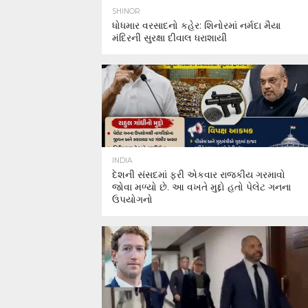
SHINOR
ધોધમાર વરસાદનો કહેર: શિનોરમાં નર્મદા મૈયા
મંદિરની સુરક્ષા દીવાલ ધરાશાયી
INDIA
દેશની સંસદમાં ફરી એકવાર રાજકીય ગરમાવો
જોવા મળ્યો છે. આ વખતે મુદ્દો હતો પેલેટ ગનના
ઉપયોગનો