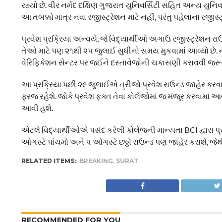
રહ્યો છે. વીર નર્મદ દક્ષિણ ગુજરાત યુનિવર્સિટી સહિત અન્ય 
આ તબક્કો માત્ર નવા રજીસ્ટ્રેશન માટે નહીં, પરંતુ પહેલાના રજીસ્ટ
પ્રવેશ પ્રક્રિયા અન્વયે, જે વિદ્યાર્થીઓ અગાઉ રજીસ્ટ્રેશન રા
તેઓ માટે પણ ૨૧થી ૨૫ જુલાઈ સુધીનો સમય મુકવામાં આવ્યો છે. 
વેરિફિકેશન સેન્ટર પર જઈને દસ્તાવેજોની ચકાસણી કરાવવી જરૂર
આ પ્રક્રિયા પછી ૨૯ જુલાઈએ ત્રીજો પ્રવેશ રાઉન્ડ જાહેર કરવામ
ફરજ રહેશે. જોકે પ્રવેશ ફક્ત તેવા કોલેજોમાં જ મંજૂર કરવામાં 
આવી હશે.
એટલે વિદ્યાર્થીઓએ પસંદ કરેલી કોલેજની માન્યતા BCI દ્વારા પ્રા
ઓગસ્ટે પાંચમો અને ૫ ઓગસ્ટે છઠ્ઠો રાઉન્ડ પણ જાહેર કરાશે, જેથી
RELATED ITEMS:
BREAKING
,
SURAT
RECOMMENDED FOR YOU