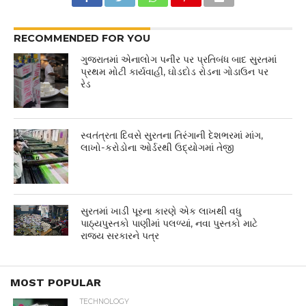
RECOMMENDED FOR YOU
ગુજરાતમાં એનાલોગ પનીર પર પ્રતિબંધ બાદ સુરતમાં
પ્રથમ મોટી કાર્યવાહી, ઘોડદોડ રોડના ગોડાઉન પર
રેડ
સ્વતંત્રતા દિવસે સુરતના તિરંગાની દેશભરમાં માંગ,
લાખો-કરોડોના ઓર્ડરથી ઉદ્યોગમાં તેજી
સુરતમાં ખાડી પૂરના કારણે એક લાખથી વધુ
પાઠ્યપુસ્તકો પાણીમાં પલળ્યાં, નવા પુસ્તકો માટે
રાજ્ય સરકારને પત્ર
MOST POPULAR
TECHNOLOGY