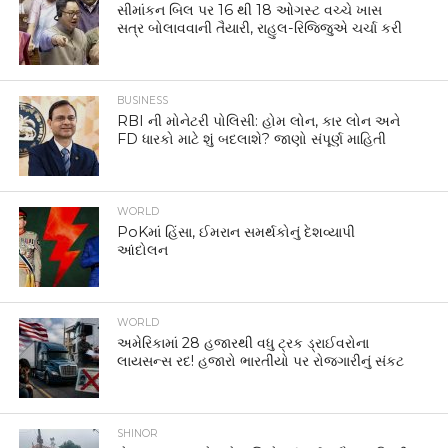
સીમાંકન બિલ પર 16 થી 18 ઓગસ્ટ વચ્ચે ખાસ
સત્ર બોલાવવાની તૈયારી, રાહુલ-રિજિજુએ ચર્ચા કરી
BUSINESS
RBI ની મોનેટરી પોલિસી: હોમ લોન, કાર લોન અને
FD ધારકો માટે શું બદલાશે? જાણો સંપૂર્ણ માહિતી
WORLD
PoKમાં હિંસા, ઈમરાન સમર્થકોનું દેશવ્યાપી
આંદોલન
WORLD
અમેરિકામાં 28 હજારથી વધુ ટ્રક ડ્રાઈવરોના
લાયસન્સ રદ! હજારો ભારતીયો પર રોજગારીનું સંકટ
SHINOR