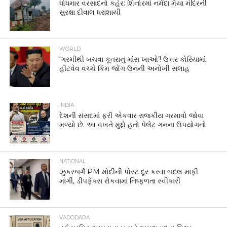
ધોધમાર વરસાદનો કહેર: શિનોરમાં નર્મદા મૈયા મંદિરની
સુરક્ષા દીવાલ ધરાશાયી
WORLD
‘ગરમીથી બચવા કૂતરાનું માંસ ખાઓ’! ઉત્તર કોરિયામાં
હીટવેવ વચ્ચે કિમ જોંગ ઉનની અનોખી સલાહ
INDIA
દેશની સંસદમાં ફરી એકવાર રાજકીય ગરમાવો જોવા
મળ્યો છે. આ વખતે મુદ્દો હતો પેલેટ ગનના ઉપયોગનો
NATIONAL
ઝુકરબર્ગે PM મોદીની પોસ્ટ દૂર કરવા બદલ માફી
માંગી, ડીપફેક્સ રોકવામાં નિષ્ફળતા સ્વીકારી
VADODARA