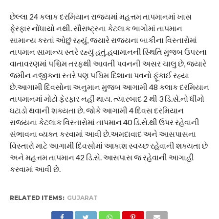
છેલ્લા 24 કલાક દરમિયાન રાજ્યમાં મહત્તમ તાપમાનમાં ખાસ
ફેરફાર નોંધાયો નથી. સૌરાષ્ટ્રના કેટલાક ભાગોમાં તાપમાન
સામાન્ય કરતાં ઓછું રહ્યું, જ્યારે રાજ્યના બાકીના વિસ્તારોમાં
તાપમાન સામાન્ય સ્તરે રહ્યું હતું.હવામાનની સ્થિતિ મુજબ ઉપરના
વાતાવરણમાં પશ્ચિમ તરફથી આવતી પવનની અસર ચાલુ છે, જ્યારે
જમીન નજીકના સ્તરે પણ પશ્ચિમ દિશાના પવનો ફૂંકાઈ રહ્યા
છે.આગામી દિવસોના અનુમાન મુજબ આગામી 48 કલાક દરમિયાન
તાપમાનમાં મોટો ફેરફાર નહીં થાય. ત્યારબાદ 2 થી 3 ડિ.સે.નો ધીમો
ઘટાડો થવાની શક્યતા છે. જોકે આગામી 4 દિવસ દરમિયાન
રાજ્યના કેટલાક વિસ્તારોમાં તાપમાન 40 ડિ.સે.થી ઉપર રહેવાની
સંભાવના વ્યક્ત કરવામાં આવી છે.અમદાવાદ અને આસપાસના
વિસ્તારો માટે આગામી દિવસોમાં આકાશ સ્વચ્છ રહેવાની શક્યતા છે
અને મહત્તમ તાપમાન 42 ડિ.સે. આસપાસ જ રહેવાની આગાહી
કરવામાં આવી છે.
RELATED ITEMS:
GUJARAT