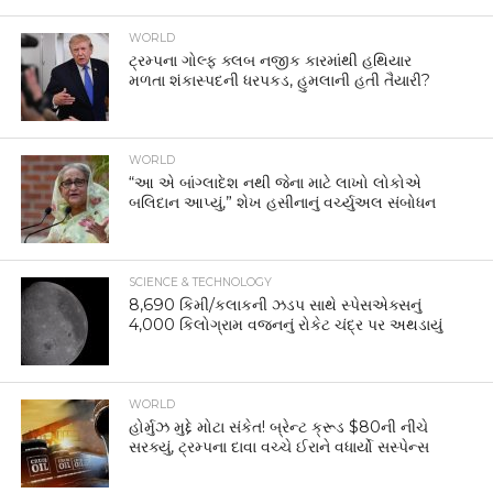
WORLD
ટ્રમ્પના ગોલ્ફ ક્લબ નજીક કારમાંથી હથિયાર
મળતા શંકાસ્પદની ધરપકડ, હુમલાની હતી તૈયારી?
WORLD
“આ એ બાંગ્લાદેશ નથી જેના માટે લાખો લોકોએ
બલિદાન આપ્યું,” શેખ હસીનાનું વર્ચ્યુઅલ સંબોધન
SCIENCE & TECHNOLOGY
8,690 કિમી/કલાકની ઝડપ સાથે સ્પેસએક્સનું
4,000 કિલોગ્રામ વજનનું રોકેટ ચંદ્ર પર અથડાયું
WORLD
હોર્મુઝ મુદ્દે મોટા સંકેત! બ્રેન્ટ ક્રૂડ $80ની નીચે
સરક્યું, ટ્રમ્પના દાવા વચ્ચે ઈરાને વધાર્યો સસ્પેન્સ