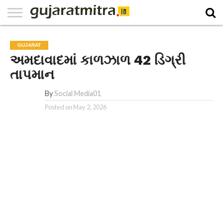
E-
PAPER
NATIONAL
WORLD
BUSINESS
SPORTS
GUJARAT
OPINION
MORE
GUJARAT
અમદાવાદમાં કાળઝાળ 42 ડિગ્રી
તાપમાન
By
Social Media01
Posted on
May 2, 2026