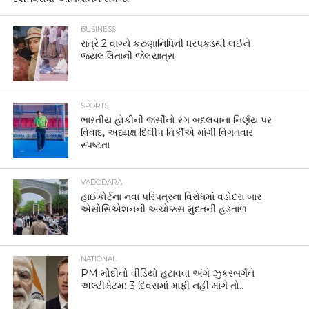
BUSINESS
રાત્રે 2 વાગ્યે કરુણાનિધિની ધરપકડથી લઈને
જયલલિતાની જેલયાત્રા
SPORTS
ભારતીય હોકીની જર્સીનો રંગ બદલવાના નિર્ણય પર
વિવાદ, અધ્યક્ષ દિલીપ તિર્કીએ માંગી વિગતવાર
સ્પષ્ટતા
VADODARA
હાઈકોર્ટના નવા પરિપત્રના વિરોધમાં વડોદરા બાર
એસોસિએશનની અચોક્કસ મુદતની હડતાળ
NATIONAL
PM મોદીનો વીડિયો હટાવવા અંગે ઝુકરબર્ગને
અલ્ટીમેટમ: 3 દિવસમાં માફી નહીં માંગે તો..