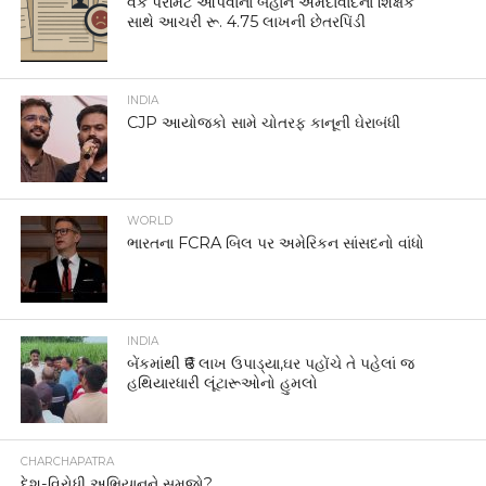
વર્ક પરમિટ આપવાના બહાને અમદાવાદના શિક્ષક
સાથે આચરી રૂ. 4.75 લાખની છેતરપિંડી
INDIA
CJP આયોજકો સામે ચોતરફ કાનૂની ઘેરાબંધી
WORLD
ભારતના FCRA બિલ પર અમેરિકન સાંસદનો વાંધો
INDIA
બેંકમાંથી ₹6 લાખ ઉપાડ્યા,ઘર પહોંચે તે પહેલાં જ
હથિયારધારી લૂંટારૂઓનો હુમલો
CHARCHAPATRA
દેશ-વિરોધી અભિયાનને સમજો?