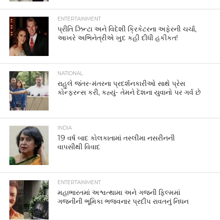
ENTERTAINMENT
પ્રીતિ ઝિન્ટા અને વિદેશી ક્રિકેટરના અફેરની ચર્ચા,
આખરે અભિનેત્રીએ ખુદ કહી દીધી હકીકત!
NATIONAL
રાહુલે જંતર-મંતરના પ્રદર્શનકારીઓ સાથે પ્રેસ
કોન્ફરન્સ કરી, કહ્યું- તેમને દેશના યુવાનો પર ગર્વ છે
INDIA
19 વર્ષ બાદ કોલકાતામાં તસ્લીમા નસરીનની
વાપસીથી વિવાદ
ENTERTAINMENT
મહાભારતમાં અશ્વત્થામા અને ગજની ફિલ્મમાં
ગજનીની ભૂમિકા ભજવનાર પ્રદીપ રાવતનું નિધન