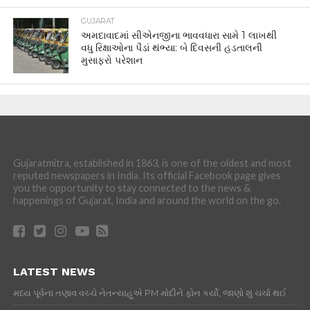
GUJARAT
અમદાવાદમાં સીએનજીના ભાવવધારા સામે 1 લાખથી
વધુ રિક્ષાઓના પૈડાં થંભ્યા: બે દિવસની હડતાલની
મુસાફરો પરેશાન
Gujaratmitra, established in 1863, is one of the oldest and most
reputed newspapers in India. Its official Facebook page gives
you the opportunity to stay connected to the news &
happenings of Gujarat, India and around the world on the go.
LATEST NEWS
મધ્ય પૂર્વના તણાવ વચ્ચે નેતન્યાહૂએ PM મોદીને ફોન કર્યો, જાણો શું ચર્ચા થઈ