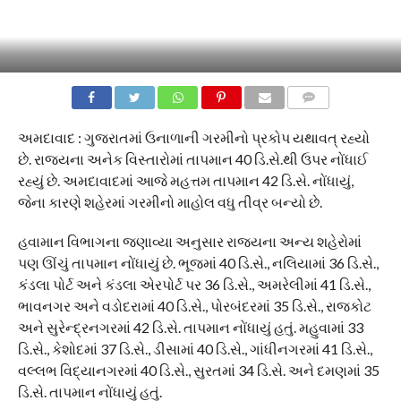
COMMENTS
અમદાવાદ : ગુજરાતમાં ઉનાળાની ગરમીનો પ્રકોપ યથાવત્ રહ્યો
છે. રાજ્યના અનેક વિસ્તારોમાં તાપમાન 40 ડિ.સે.થી ઉપર નોંધાઈ
રહ્યું છે. અમદાવાદમાં આજે મહત્તમ તાપમાન 42 ડિ.સે. નોંધાયું,
જેના કારણે શહેરમાં ગરમીનો માહોલ વધુ તીવ્ર બન્યો છે.
હવામાન વિભાગના જણાવ્યા અનુસાર રાજ્યના અન્ય શહેરોમાં
પણ ઊંચું તાપમાન નોંધાયું છે. ભૂજમાં 40 ડિ.સે., નલિયામાં 36 ડિ.સે.,
કંડલા પોર્ટ અને કંડલા એરપોર્ટ પર 36 ડિ.સે., અમરેલીમાં 41 ડિ.સે.,
ભાવનગર અને વડોદરામાં 40 ડિ.સે., પોરબંદરમાં 35 ડિ.સે., રાજકોટ
અને સુરેન્દ્રનગરમાં 42 ડિ.સે. તાપમાન નોંધાયું હતું. મહુવામાં 33
ડિ.સે., કેશોદમાં 37 ડિ.સે., ડીસામાં 40 ડિ.સે., ગાંધીનગરમાં 41 ડિ.સે.,
વલ્લભ વિદ્યાનગરમાં 40 ડિ.સે., સુરતમાં 34 ડિ.સે. અને દમણમાં 35
ડિ.સે. તાપમાન નોંધાયું હતું.