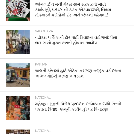
ઓનલાઈન મની ગેમ્સ સામે સરકારની મોટી
કાર્યવાહી, OGAIની કડક એડવાઇઝરી; નિયમ
તોડનારને કરોડોનો દંડ અને જેલની જોગવાઈ
VADODARA
વડોદરા પાલિકાની ઢોર પાર્ટી વિવાદના વંટોળમાં: પૈસા
લઈ ગાયો મુક્ત કરાતી હોવાના આક્ષેપ
KARJAN
ચાલતી ટ્રેનમાં હાર્ટ એટેક! કરજણ નજીક વડોદરાના
અનિલભાઈનું કરુણ અવસાન
NATIONAL
મહેબૂબા મુફ્તી વિરોધ પ્રદર્શન દરમિયાન ઊંધો તિરંગો
પકડતા વિવાદ, કાનૂની કાર્યવાહી પર વિચારણા
NATIONAL