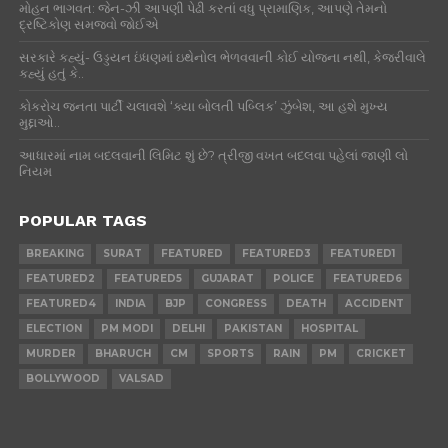
મોહન ભાગવત: જેન-ઝી આપણી પેઢી કરતાં વધુ પ્રામાણિક, આપણે તેમનો
દ્રષ્ટિકોણ સમજવો જોઈએ
સરકારે કહ્યું- ઉડ્ડયન ઇંધણમાં ઇથેનોલ ભેળવવાની કોઈ યોજના નથી, કેજરીવાલે
કહ્યું હતું કે..
કોકરોચ જનતા પાર્ટી ચલાવશે ‘ક્યા બોલતી પબ્લિક’ ઝુંબેશ, આ હશે મુખ્ય
મુદ્દાઓ..
આધારમાં નામ બદલવાની લિમિટ શું છે? ત્રીજી વખત બદલવા પહેલાં જાણી લો
નિયમ
POPULAR TAGS
BREAKING
SURAT
FEATURED
FEATURED3
FEATURED1
FEATURED2
FEATURED5
GUJARAT
POLICE
FEATURED6
FEATURED4
INDIA
BJP
CONGRESS
DEATH
ACCIDENT
ELECTION
PM MODI
DELHI
PAKISTAN
HOSPITAL
MURDER
BHARUCH
CM
SPORTS
RAIN
PM
CRICKET
BOLLYWOOD
VALSAD