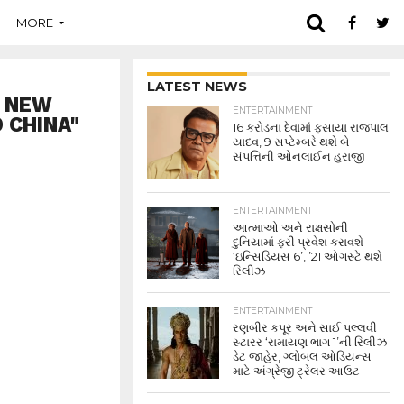
MORE
LATEST NEWS
R NEW
ENTERTAINMENT
D CHINA"
16 કરોડના દેવામાં ફસાયા રાજપાલ
યાદવ, 9 સપ્ટેમ્બરે થશે બે
સંપત્તિની ઓનલાઈન હરાજી
ENTERTAINMENT
આત્માઓ અને રાક્ષસોની
દુનિયામાં ફરી પ્રવેશ કરાવશે
‘ઇન્સિડિયસ 6’, ’21 ઓગસ્ટે થશે
રિલીઝ
ENTERTAINMENT
રણબીર કપૂર અને સાઈ પલ્લવી
સ્ટારર ‘રામાયણ ભાગ 1’ની રિલીઝ
ડેટ જાહેર, ગ્લોબલ ઓડિયન્સ
માટે અંગ્રેજી ટ્રેલર આઉટ