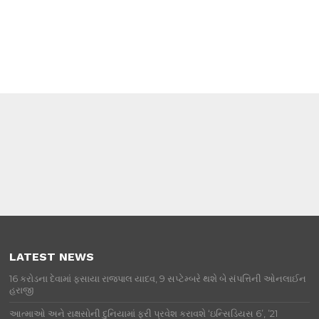
LATEST NEWS
16 કરોડના દેવામાં ફસાયા રાજપાલ યાદવ, 9 સપ્ટેમ્બરે થશે બે સંપત્તિની ઓનલાઈન
હરાજી
આત્માઓ અને રાક્ષસોની દુનિયામાં ફરી પ્રવેશ કરાવશે ‘ઇન્સિડિયસ 6’, ’21