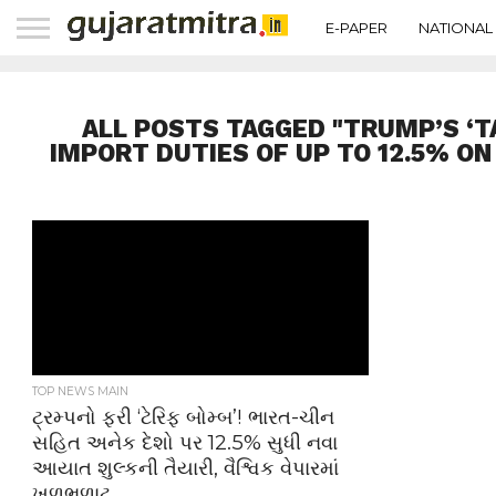
E-PAPER
NATIONAL
ALL POSTS TAGGED "TRUMP’S ‘T
IMPORT DUTIES OF UP TO 12.5% ​​O
TOP NEWS MAIN
ટ્રમ્પનો ફરી ‘ટેરિફ બોમ્બ’! ભારત-ચીન
સહિત અનેક દેશો પર 12.5% સુધી નવા
આયાત શુલ્કની તૈયારી, વૈશ્વિક વેપારમાં
ખળભળાટ