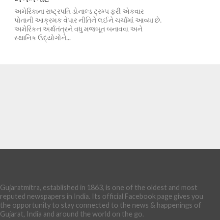
અમેરિકાના રાષ્ટ્રપતિ ડોનાલ્ડ ટ્રમ્પ ફરી એકવાર
પોતાની આક્રમક વેપાર નીતિને લઈને ચર્ચામાં આવ્યા છે.
અમેરિકન અર્થતંત્રને વધુ મજબૂત બનાવવા અને
સ્થાનિક ઉદ્યોગોને...
Gujaratmitra, established in 1863, is one of the oldest and most
reputed newspapers in India. Its official Facebook page gives you
the opportunity to stay connected to the news & happenings of
Gujarat, India and around the world on the go.