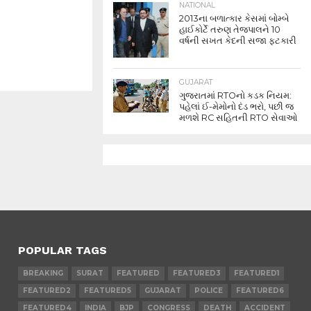
NATIONAL
2013ના બળાત્કાર કેસમાં બોમ્બે
હાઈકોર્ટે તરુણ તેજપાલને 10
વર્ષની સખત કેદની સજા ફટકારી
GUJARAT
ગુજરાતમાં RTOનો કડક નિયમ:
પહેલાં ઈ-મેમોનો દંડ ભરો, પછી જ
મળશે RC સહિતની RTO સેવાઓ
POPULAR TAGS
BREAKING
SURAT
FEATURED
FEATURED3
FEATURED1
FEATURED2
FEATURED5
GUJARAT
POLICE
FEATURED6
FEATURED4
INDIA
BJP
CONGRESS
DEATH
ACCIDENT