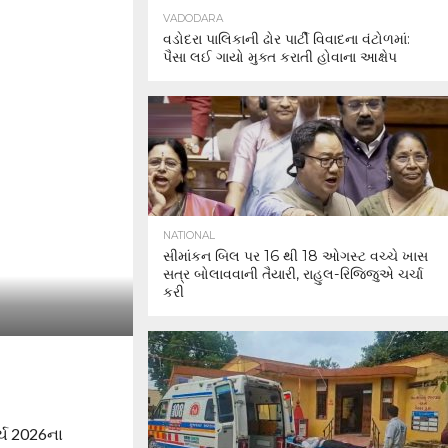
VADODARA
વડોદરા પાલિકાની ઢોર પાર્ટી વિવાદના વંટોળમાં:
પૈસા લઈ ગાયો મુક્ત કરાતી હોવાના આક્ષેપ
NATIONAL
સીમાંકન બિલ પર 16 થી 18 ઓગસ્ટ વચ્ચે ખાસ
સત્ર બોલાવવાની તૈયારી, રાહુલ-રિજિજુએ ચર્ચા
કરી
્ચ 2026ના