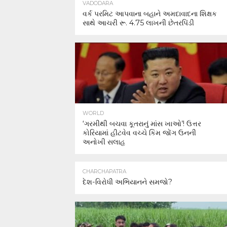
VADODARA
વર્ક પરમિટ આપવાના બહાને અમદાવાદના શિક્ષક
સાથે આચરી રૂ. 4.75 લાખની છેતરપિંડી
WORLD
‘ગરમીથી બચવા કૂતરાનું માંસ ખાઓ’! ઉત્તર
કોરિયામાં હીટવેવ વચ્ચે કિમ જોંગ ઉનની
અનોખી સલાહ
CHARCHAPATRA
દેશ-વિરોધી અભિયાનને સમજો?