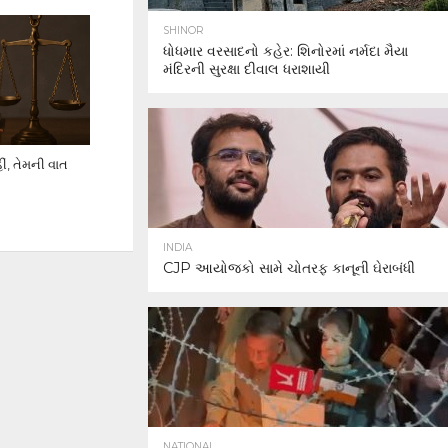
SHINOR
ધોધમાર વરસાદનો કહેર: શિનોરમાં નર્મદા મૈયા
મંદિરની સુરક્ષા દીવાલ ધરાશાયી
ં, તેમની વાત
INDIA
CJP આયોજકો સામે ચોતરફ કાનૂની ઘેરાબંધી
NATIONAL