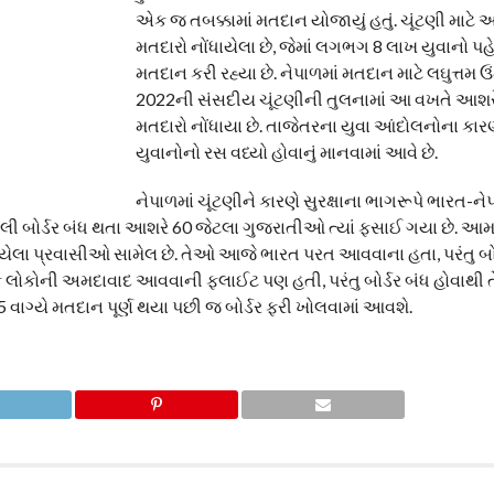
એક જ તબક્કામાં મતદાન યોજાયું હતું. ચૂંટણી માટે 
મતદારો નોંધાયેલા છે, જેમાં લગભગ 8 લાખ યુવાનો પ
મતદાન કરી રહ્યા છે. નેપાળમાં મતદાન માટે લઘુત્તમ ઉંમ
2022ની સંસદીય ચૂંટણીની તુલનામાં આ વખતે આશર
મતદારો નોંધાયા છે. તાજેતરના યુવા આંદોલનોના કાર
યુવાનોનો રસ વધ્યો હોવાનું માનવામાં આવે છે.
નેપાળમાં ચૂંટણીને કારણે સુરક્ષાના ભાગરૂપે ભારત-નેપ
નૌલી બોર્ડર બંધ થતા આશરે 60 જેટલા ગુજરાતીઓ ત્યાં ફસાઈ ગયા છે. આ
ેલા પ્રવાસીઓ સામેલ છે. તેઓ આજે ભારત પરત આવવાના હતા, પરંતુ બોર્
 કેટલાક લોકોની અમદાવાદ આવવાની ફ્લાઈટ પણ હતી, પરંતુ બોર્ડર બંધ હોવ
વાગ્યે મતદાન પૂર્ણ થયા પછી જ બોર્ડર ફરી ખોલવામાં આવશે.