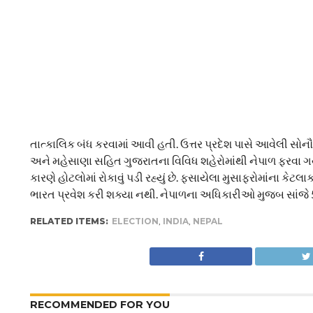
તાત્કાલિક બંધ કરવામાં આવી હતી. ઉત્તર પ્રદેશ પાસે આવેલી સો
અને મહેસાણા સહિત ગુજરાતના વિવિધ શહેરોમાંથી નેપાળ ફરવા ગય
કારણે હોટલોમાં રોકાવું પડી રહ્યું છે. ફસાયેલા મુસાફરોમાંના
ભારત પ્રવેશ કરી શક્યા નથી. નેપાળના અધિકારીઓ મુજબ સાંજે 5 
RELATED ITEMS:
ELECTION
,
INDIA
,
NEPAL
RECOMMENDED FOR YOU