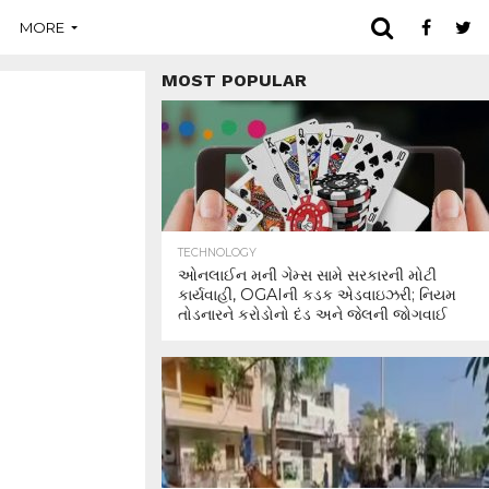
MORE
MOST POPULAR
TECHNOLOGY
ઓનલાઈન મની ગેમ્સ સામે સરકારની મોટી
કાર્યવાહી, OGAIની કડક એડવાઇઝરી; નિયમ
તોડનારને કરોડોનો દંડ અને જેલની જોગવાઈ