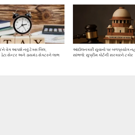
ા’ને વેગ આપશે નવું ટેક્સ બિલ,
આંદોલનકારી યુવાનો પર બળપ્રયોગ નહી
, ડેટા સેન્ટર અને ડાયમંડ સેક્ટરને લાભ
સાંભળો: સુપ્રીમ કોર્ટની સરકારને ટકોર