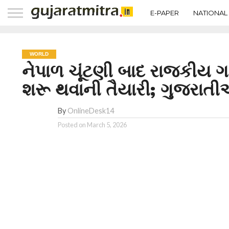
E-PAPER
NATIONAL
WORLD
નેપાળ ચૂંટણી બાદ રાજકીય 
શરૂ થવાની તૈયારી; ગુજરાતી
By
OnlineDesk14
Posted on
March 5, 2026