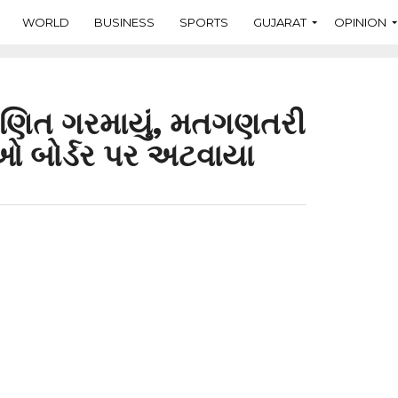
WORLD
BUSINESS
SPORTS
GUJARAT
OPINION
ગણિત ગરમાયું, મતગણતરી
ઓ બોર્ડર પર અટવાયા