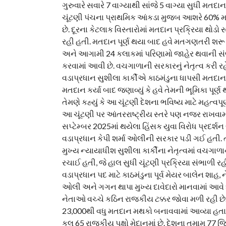
ગુરુવારે સવારે 7 વાગ્યાથી સાંજે 5 વાગ્યા સુધી મતદાન 
ચૂંટણી પંચના પ્રાથમિક આંકડા મુજબ આશરે 60% મત
છે. દૂરના કેટલાક વિસ્તારોમાં મતદાન પ્રક્રિયા થોડો
રહી હતી. મતદાન પૂર્ણ થયા બાદ હવે મતગણતરી શરૂ
અને આગામી 24 કલાકમાં પરિણામો જાહેર થવાની સં
કરવામાં આવી છે. વચગાળાની સરકારનું નેતૃત્વ કરી ર
વડાપ્રધાન સુશીલા કાર્કીએ કાઠમંડુના ધાપસી મતદ
મતદાન કર્યા બાદ જણાવ્યું કે હવે તેમની ભૂમિકા પૂર્ણ
તેમણે કહ્યું કે આ ચૂંટણી દેશના ભવિષ્ય માટે મહત્વપૂ
આ ચૂંટણી પર આંતરરાષ્ટ્રીય સ્તરે પણ નજર રાખવામા
સપ્ટેમ્બર 2025માં થયેલા હિંસક યુવા વિરોધ પ્રદર્શ
વડાપ્રધાન કેપી શર્મા ઓલીની સરકાર પડી ગઈ હતી. ત્
મુખ્ય ન્યાયાધીશ સુશીલા કાર્કીના નેતૃત્વમાં વચગા
રચાઈ હતી, જે હાલ સુધી ચૂંટણી પ્રક્રિયા સંભાળી રહી
વડાપ્રધાન પદ માટે કાઠમંડુના પૂર્વ મેયર બાલેન શાહ, ને
ઓલી અને ગગન થાપા મુખ્ય દાવેદારો માનવામાં આવે
નેતાઓ વચ્ચે કઠિન રાજકીય ટક્કર જોવા મળી રહી છે.
23,000થી વધુ મતદાન મથકો બનાવવામાં આવ્યા હતા
કુલ 65 રાજકીય પક્ષો મેદાનમાં છે. દેશના તમામ 77 