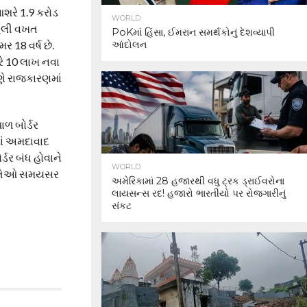
આશરે 1.9 કરોડ
WORLD
હેલી વખત
PoKમાં હિંસા, ઈમરાન સમર્થકોનું દેશવ્યાપી
ર 18 વર્ષ છે.
આંદોલન
ે 10 લાખ નવા
ણે રાજકારણમાં
ાળ બોર્ડર
માં અમદાવાદ
ડર બંધ હોવાને
WORLD
ાથી તેઓ સમયસર
અમેરિકામાં 28 હજારથી વધુ ટ્રક ડ્રાઈવરોના
લાયસન્સ રદ! હજારો ભારતીયો પર રોજગારીનું
સંકટ