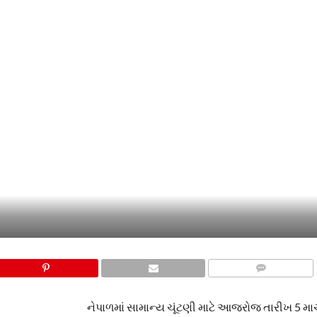
COMMENTS
નેપાળમાં સામાન્ય ચૂંટણી માટે આજરોજ તારીખ 5 માર