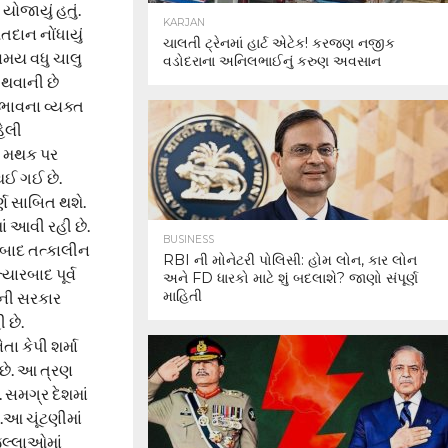
યોજાયું હતું.
KARJAN
દાન નોંધાયું
ચાલતી ટ્રેનમાં હાર્ટ એટેક! કરજણ નજીક
 સમય વધુ ચાલુ
વડોદરાના અનિલભાઈનું કરુણ અવસાન
 થવાની છે
ભાવના વ્યક્ત
હેલી
ાન મથક પર
 થઈ ગઈ છે.
ર્ણ સાબિત થશે.
ં આવી રહી છે.
BUSINESS
ન બાદ તત્કાલીન
RBI ની મોનેટરી પોલિસી: હોમ લોન, કાર લોન
યારબાદ પૂર્વ
અને FD ધારકો માટે શું બદલાશે? જાણો સંપૂર્ણ
માહિતી
ળાની સરકાર
 છે.
તા કેપી શર્મા
 છે. આ ત્રણ
 સમગ્ર દેશમાં
.આ ચૂંટણીમાં
જિલ્લાઓમાં