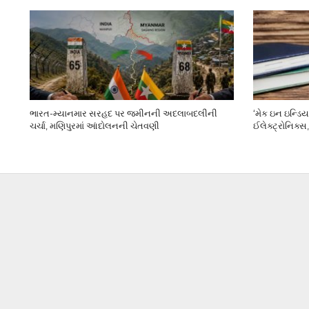
ભારત-મ્યાનમાર સરહદ પર જમીનની અદલાબદલીની
‘મેક ઇન ઇન્ડિય
ચર્ચા, મણિપુરમાં આંદોલનની ચેતવણી
ઈલેક્ટ્રોનિક્સ