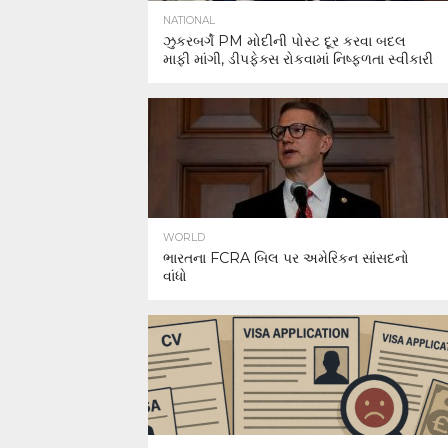
NATIONAL
ઝુકરબર્ગે PM મોદીની પોસ્ટ દૂર કરવા બદલ
માફી માંગી, ડીપફેક્સ રોકવામાં નિષ્ફળતા સ્વીકારી
WORLD
ભારતના FCRA બિલ પર અમેરિકન સાંસદનો
વાંધો