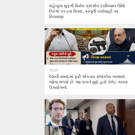
મહેબૂબા મુફ્તી વિરોધ પ્રદર્શન દરમિયાન ઊંધો
તિરંગો પકડતા વિવાદ, કાનૂની કાર્યવાહી પર
વિચારણા
INDIA
દેશની સંસદમાં ફરી એકવાર રાજકીય ગરમાવો
જોવા મળ્યો છે. આ વખતે મુદ્દો હતો પેલેટ ગનના
ઉપયોગનો