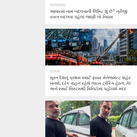
NATIONAL
આધારમાં નામ બદલવાની લિમિટ શું છે? ત્રીજી
વખત બદલવા પહેલાં જાણી લો નિયમ
SURAT
સુરત દેશનું પ્રથમ સ્માર્ટ ફાયર મેનેજમેન્ટ શહેર
બનશે, દરેક વાહન રહેશે લાઇવ ટ્રેકિંગ હેઠળ, AI
અને સ્માર્ટ સિસ્ટમથી મિનિટોમાં પહોંચશે મદદ