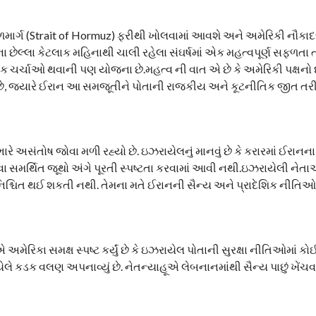
માર્ગ (Strait of Hormuz) ફરીથી ખોલવામાં આવશે અને અમેરિકી નૌકાદળ 
છેલ્લા કેટલાક મહિનાથી ચાલી રહેલા સંઘર્ષમાં એક મહત્વપૂર્ણ સફળતા ત
ચર્ચાઓ થવાની પણ યોજના છે.મહત્વ ની વાત એ છે કે અમેરિકી પક્ષનો દા
 છે, જ્યારે ઈરાન આ સમજૂતીને પોતાની રાજકીય અને કૂટનીતિક જીત તરી
ે અસંતોષ જોવા મળી રહ્યો છે. ઇઝરાયેલનું માનવું છે કે કરારમાં ઈરાનન
વા સમર્થિત જૂથો અંગે પૂરતી સ્પષ્ટતા કરવામાં આવી નથી.ઇઝરાયેલી નેતા
્ષા સુનિશ્ચિત થઈ શકતી નથી. તેમના મતે ઈરાનની સૈન્ય અને પ્રાદેશિક નીતિઓ
િકા સમક્ષ સ્પષ્ટ કર્યું છે કે ઇઝરાયેલ પોતાની સુરક્ષા નીતિઓમાં ક
કડક વલણ અપનાવ્યું છે. નેતન્યાહૂએ લેબનાનમાંથી સૈન્ય પાછું ખેંચવાના