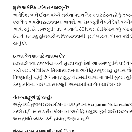
શું છે અમેરિકા-ઈરાન સમજૂતી?
અમેરિકા અને ઈરાન વચ્ચે થયેલા પ્રાથમિક કરાર હેઠળ હોર્મુઝ જળ
કરાયેલ અવરોધ હટાવવામાં આવશે. આ સમજૂતીને બંને દેશો વચ્ચેના 
આવી રહી છે. સમજૂતી બાદ આગામી 60 દિવસ દરમિયાન વધુ વ્યાપક 
ઈરાને પરમાણુ હથિયારો ન વિકસાવવાની પ્રતિબદ્ધતા વ્યક્ત કરી
રહ્યું છે.
ઇઝરાયેલ શા માટે નારાજ છે?
ઇઝરાયેલના રાજકીય અને સુરક્ષા વર્તુળોમાં આ સમજૂતીને લઈને ભાર
કાર્યક્રમ, બેલિસ્ટિક મિસાઇલ ક્ષમતા અને હિઝબુલ્લાહ, હમાસ જે
નિષ્ણાતોનું કહેવું છે કે માત્ર યુદ્ધવિરામથી લાંબા ગાળાની સુરક
ફેરફાર વિના કોઈપણ સમજૂતી અસ્થાયી સાબિત થઈ શકે છે.
નેતન્યાહૂએ શું કહ્યું?
અહેવાલો મુજબ ઇઝરાયેલના વડાપ્રધાન Benjamin Netanyahuએ અમેર
કરશે નહીં. ખાસ કરીને લેબનાન અને હિઝબુલ્લાહને લઈને ઇઝરાયેલે 
અસહમતિ વ્યક્ત કરી હોવાનું જણાવાયું છે.
લેબનાન પર હુમલાથી વધ્યો વિવાદ