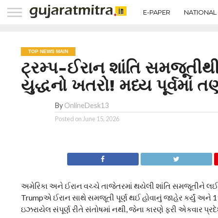
E-PAPER
NATIONAL
TOP NEWS MAIN
ટ્રમ્પ-ઈરાન શાંતિ સમજૂતીથ
યુદ્ધનો ખતરો! મધ્ય પૂર્વમાં
By
OnlineDesk13
Posted on
June 15, 2026
અમેરિકા અને ઈરાન વચ્ચે તાજેતરમાં થયેલી શાંતિ સમજૂતીને લઈને
Trumpએ ઈરાન સાથે સમજૂતી પૂર્ણ થઈ હોવાનું જાહેર કર્યું અને 19
ઇઝરાયેલ સંપૂર્ણ રીતે સંતોષમાં નથી, જેના કારણે ફરી એકવાર પ્રદેશ