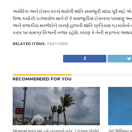
અમેરિકા અને ઈરાન વચ્ચે થયેલી શાંતિ સમજૂતી મધ્ય પૂર્વ માટે એ
ઉભા કર્યા છે. ઇઝરાયેલ માને છે કે સમજૂતીમાં ઈરાનના પરમાણુ અન
અને રાજકીય મતભેદોને કારણે હાલની શાંતિ પ્રક્રિયા પડકારોન
કરાર પર સમગ્ર વિશ્વની નજર રહેશે, કારણ કે તેની સફળતા અથવા ન
RELATED ITEMS:
FEATURED
RECOMMENDED FOR YOU
જાપાનમાં ભૂકંપ બાદ હવે ટાઇફૂનનો કહેર, 2.6 લાખ લોકોને
347 મિલિયન વૃદ