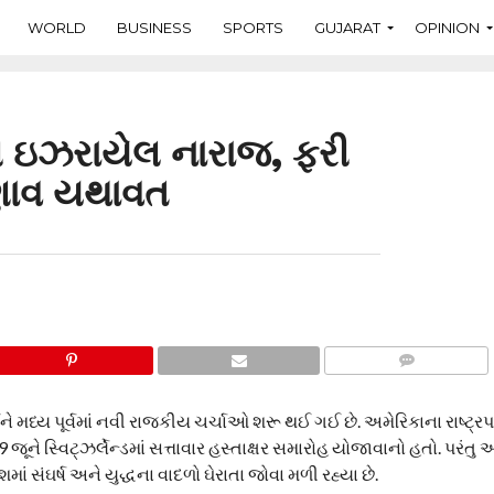
WORLD
BUSINESS
SPORTS
GUJARAT
OPINION
ી ઇઝરાયેલ નારાજ, ફરી
 તણાવ યથાવત
COMMENTS
 મધ્ય પૂર્વમાં નવી રાજકીય ચર્ચાઓ શરૂ થઈ ગઈ છે. અમેરિકાના રાષ્ટ્ર
 જૂને સ્વિટ્ઝર્લેન્ડમાં સત્તાવાર હસ્તાક્ષર સમારોહ યોજાવાનો હતો. પરં
માં સંઘર્ષ અને યુદ્ધના વાદળો ઘેરાતા જોવા મળી રહ્યા છે.