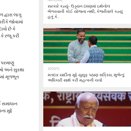
NATIONAL
સરકારે કહ્યું- ઉડ્ડયન ઇંધણમાં ઇથેનોલ
ભેળવવાની કોઈ યોજના નથી, કેજરીવાલે કહ્યું
દ્વારા લાગુ
હતું કે..
રીકે જોવામાં
વો છે કે
કે રજૂ કરી
ા પરમાણુ
ઓ અને સુરક્ષા
SPORTS
મતદાર યાદીના મુદ્દે યુસુફ પઠાણ સક્રિય, શુભેન્દુ
માં મૂળભૂત
અધિકારી સાથે કરી મહત્વની ચર્ચા
ોઈ સમાધાન
 મુદ્દે