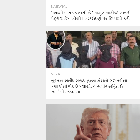
NATIONAL
“આખી દાળ જ કાળી છે”: રાહુલ ગાંધીએ કારની
પેટ્રોલ ટેંક ખોલી E20 ઇંધણ પર ટિપ્પણી કરી
SURAT
સુરતના સતીષ મરાઠા હત્યા કેસનો ગણતરીના
કલાકોમાં ભેદ ઉકેલાયો, 4 સગીર સહિત 8
આરોપી ઝડપાયા