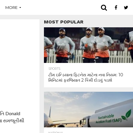
MORE
MOST POPULAR
SPORTS
ટીમ ઇન્ડિયાના ફિટનેસ માટેના નવા નિયમ: 10
મિનિટમાં ફરજિયાત 2 કિમી દોડવું પડશે
પતિ Donald
તુ આ સમજૂતીથી