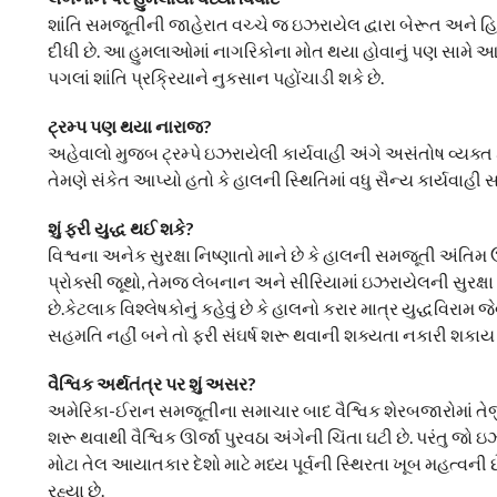
શાંતિ સમજૂતીની જાહેરાત વચ્ચે જ ઇઝરાયેલ દ્વારા બેરૂત અને
દીધી છે. આ હુમલાઓમાં નાગરિકોના મોત થયા હોવાનું પણ સામે આવ્
પગલાં શાંતિ પ્રક્રિયાને નુકસાન પહોંચાડી શકે છે.
ટ્રમ્પ પણ થયા નારાજ?
અહેવાલો મુજબ ટ્રમ્પે ઇઝરાયેલી કાર્યવાહી અંગે અસંતોષ વ્યક્ત ક
તેમણે સંકેત આપ્યો હતો કે હાલની સ્થિતિમાં વધુ સૈન્ય કાર્યવાહી
શું ફરી યુદ્ધ થઈ શકે?
વિશ્વના અનેક સુરક્ષા નિષ્ણાતો માને છે કે હાલની સમજૂતી અંતિમ
પ્રોક્સી જૂથો, તેમજ લેબનાન અને સીરિયામાં ઇઝરાયેલની સુર
છે.કેટલાક વિશ્લેષકોનું કહેવું છે કે હાલનો કરાર માત્ર યુદ્ધવિરા
સહમતિ નહીં બને તો ફરી સંઘર્ષ શરૂ થવાની શક્યતા નકારી શકાય 
વૈશ્વિક અર્થતંત્ર પર શું અસર?
અમેરિકા-ઈરાન સમજૂતીના સમાચાર બાદ વૈશ્વિક શેરબજારોમાં તેજ
શરૂ થવાથી વૈશ્વિક ઊર્જા પુરવઠા અંગેની ચિંતા ઘટી છે. પરંતુ જ
મોટા તેલ આયાતકાર દેશો માટે મધ્ય પૂર્વની સ્થિરતા ખૂબ મહત્વની
રહ્યા છે.