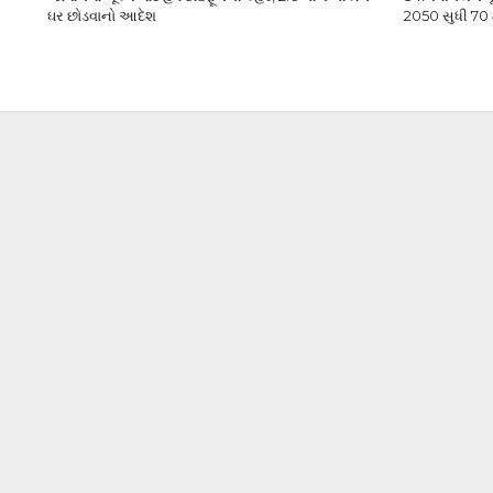
ઘર છોડવાનો આદેશ
2050 સુધી 70 ટ