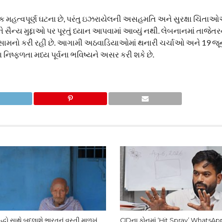
ક મહત્વપૂર્ણ ઘટના છે, પરંતુ ઇઝરાયેલની અસહમતિ અને સુરક્ષા ચિંતાઓએ 
ે સૈન્ય મુદ્દાઓ પર પૂરતું ધ્યાન આપવામાં આવ્યું નથી. લેબનાનમાં તાજે
ો સામનો કરી રહી છે. આગામી અઠવાડિયાઓમાં થનારી ચર્ચાઓ અને 19 જૂન
િષ્ફળતા મધ્ય પૂર્વના ભવિષ્યને અસર કરી શકે છે.
્ધો સાથે બદલાશે ભારતનું વસ્તી માળખું,
CIDના ફોનમાં ‘Hit Spray’ WhatsApp