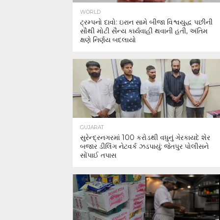
WORLD
ટ્રમ્પનો દાવો: ઇરાન સામે બીજા વિશ્વયુદ્ધ પછીની
સૌથી મોટી સૈન્ય કાર્યવાહી થવાની હતી, અંતિમ
ક્ષણે નિર્ણય બદલાયો
GUJARAT
સુરેન્દ્રનગરમાં 100 કરોડથી વધુનું ગેરકાયદે શેર
બજાર ડીલિંગ નેટવર્ક ઝડપાયું: જેતપુર પોલીસને
સોંપાઈ તપાસ