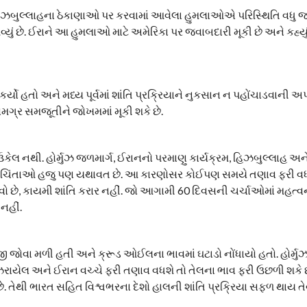
 હિઝબુલ્લાહના ઠેકાણાઓ પર કરવામાં આવેલા હુમલાઓએ પરિસ્થિતિ વધુ
યું છે. ઈરાને આ હુમલાઓ માટે અમેરિકા પર જવાબદારી મૂકી છે અને કહ્યું
ર્યો હતો અને મધ્ય પૂર્વમાં શાંતિ પ્રક્રિયાને નુકસાન ન પહોંચાડવાની 
 સમગ્ર સમજૂતીને જોખમમાં મૂકી શકે છે.
 ઉકેલ નથી. હોર્મુઝ જળમાર્ગ, ઈરાનનો પરમાણુ કાર્યક્રમ, હિઝબુલ્લાહ અ
ક્ષા ચિંતાઓ હજુ પણ યથાવત છે. આ કારણોસર કોઈપણ સમયે તણાવ ફરી વધ
મ જેવો છે, કાયમી શાંતિ કરાર નહીં. જો આગામી 60 દિવસની ચર્ચાઓમાં મહત્વન
નહીં.
ી જોવા મળી હતી અને ક્રૂડ ઓઈલના ભાવમાં ઘટાડો નોંધાયો હતો. હોર્મુ
ો ઇઝરાયેલ અને ઈરાન વચ્ચે ફરી તણાવ વધશે તો તેલના ભાવ ફરી ઉછળી શકે 
 છે. તેથી ભારત સહિત વિશ્વભરના દેશો હાલની શાંતિ પ્રક્રિયા સફળ થાય 