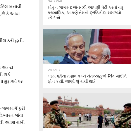
NATIONAL
 જટિલ બનાવી
મોહન ભાગવત: જેન-ઝી આપણી પેઢી કરતાં વધુ
પ્રામાણિક, આપણે તેમનો દ્રષ્ટિકોણ સમજવો
 છે કે આવા
જોઈએ
અપીલ કરી હતી.
ને અન્ય
WORLD
ી શકે
મધ્ય પૂર્વના તણાવ વચ્ચે નેતન્યાહૂએ PM મોદીને
ા મુદ્દાઓ પર
ફોન કર્યો, જાણો શું ચર્ચા થઈ
ઝ જળમાર્ગ ફરી
છે.ભારત જેવા
તેવી આશા રાખી