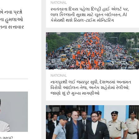
NATIONAL
સ્વતંત્રતા દિવસ પહેલા દિલ્હી હાઈ એલર્ટ પર,
નવા પ્રશ્નો
લાલ કિલ્લાની સુરક્ષા માટે ચુસ્ત બંદોબસ્ત, AI
તરના હુમલાઓ
કેમેરાથી થશે રિયલ-ટાઈમ મોનિટરિંગ
ના સત્તાવાર
NATIONAL
નાગપુરથી લઈ જયપુર સુધી, દેશભરમાં અનામત
વિરોધી આંદોલન તેજ, અનેક શહેરોમાં રેલીઓ;
જાણો શું છે મુખ્ય માગણીઓ
 ગ્રુપ?