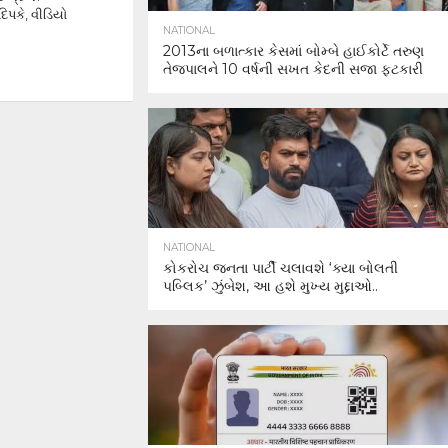
િપકે, વીડિયો
NATIONAL
2013ના બળાત્કાર કેસમાં બોમ્બે હાઈકોર્ટે તરુણ
તેજપાલને 10 વર્ષની સખત કેદની સજા ફટકારી
NATIONAL
કોકરોચ જનતા પાર્ટી ચલાવશે ‘ક્યા બોલતી
પબ્લિક’ ઝુંબેશ, આ હશે મુખ્ય મુદ્દાઓ..