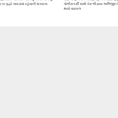
કા વૃદ્ધો ગામડાંમાં રહેવાની શક્યતા
પોલીસકર્મી સાથે કેમ ભીડાયા અભિજીત દ
થયો વાયરલ