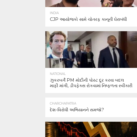
INDIA
CJP આયોજકો સામે ચોતરફ કાનૂની ઘેરાબંધી
NATIONAL
ઝુકરબર્ગે PM મોદીની પોસ્ટ દૂર કરવા બદલ
માફી માંગી, ડીપફેક્સ રોકવામાં નિષ્ફળતા સ્વીકારી
CHARCHAPATRA
દેશ-વિરોધી અભિયાનને સમજો?