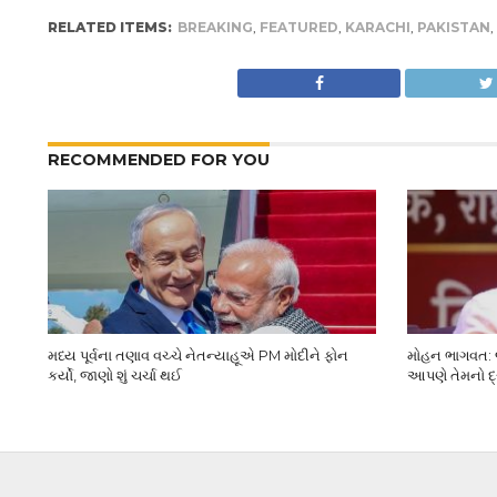
RELATED ITEMS:
BREAKING
,
FEATURED
,
KARACHI
,
PAKISTAN
,
RECOMMENDED FOR YOU
મધ્ય પૂર્વના તણાવ વચ્ચે નેતન્યાહૂએ PM મોદીને ફોન
મોહન ભાગવત: જ
કર્યો, જાણો શું ચર્ચા થઈ
આપણે તેમનો દ