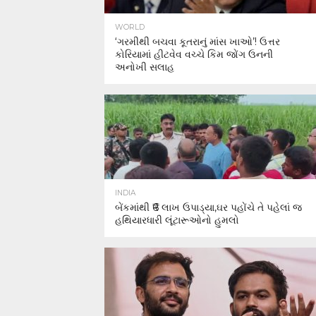
WORLD
‘ગરમીથી બચવા કૂતરાનું માંસ ખાઓ’! ઉત્તર
કોરિયામાં હીટવેવ વચ્ચે કિમ જોંગ ઉનની
અનોખી સલાહ
INDIA
બેંકમાંથી ₹6 લાખ ઉપાડ્યા,ઘર પહોંચે તે પહેલાં જ
હથિયારધારી લૂંટારૂઓનો હુમલો