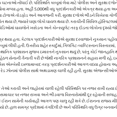
ાઓ નોંધાઈ છે. પરિસ્થિતિ કાબૂમાં લેવા માટે પોલીસ અને સુરક્ષા દળોને
યો જોવા મળ્યા હતા. અહીં 5,000થી વધુ પ્રદર્શનકારીઓ એકત્ર થયા હતા 
યેલા ટોળાએ તોડફોડ અને આગજની કરી. સુરક્ષા દળોએ ભીડને વિખેરવા ગોળી
થયા છે, જ્યારે ઘણા લોકો ઘાયલ થયા છે. કરાચીની સિવિલ હોસ્પિટલમાં
િડિઓમાં ઘાયલોને ખસેડતા અને કોન્સ્યુલેટ તરફ દોડતા લોકોના દૃશ્યો જોવ
ત્ર થયા હતા. કેટલાક પ્રદર્શનકારીઓએ સુરક્ષા દરવાજાને નુકસાન પહોં
માં લીધી હતી. ઉત્તરીય શહેર સ્કાર્દુમાં, ગિલગિટ-બાલ્ટિસ્તાન વિસ્તારમાં,
. સ્થાનિક પ્રશાસન મુજબ ઇમારતને નુકસાન થયું છે, પરંતુ કોઈ જાનહાનિ
હેઠળ સેનાની તૈનાતી કરી છે જેથી નાગરિક પ્રશાસનને સહાય મળી રહે. ઇસ
ી યુએસ એમ્બેસી ઇસ્લામાબાદ તરફ પ્રદર્શનકારીઓ આગળ વધ્યા હોવાના અહ
અને રેડ ઝોનમાં પોલીસ સાથે અથડામણ ચાલી રહી હતી. સુરક્ષા એજન્સીઓ
 તેઓ કરાચી અને લાહોરમાં ચાલી રહેલી પરિસ્થિતિ પર નજર રાખી રહ્યા 
િક સમાચાર પર નજર રાખવા અને ભીડવાળા વિસ્તારોમાંથી દૂર રહેવાની સલા
તો કે ઈરાન સામેની કાર્યવાહી આગળ પણ ચાલુ રહી શકે છે. ઈરાનના રાજ્ય 
્યો છે. હાલ સમગ્ર પ્રદેશમાં તંગદિલી છે અને પરિસ્થિતિ વધુ ઉગ્ર બનવા