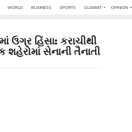
WORLD
BUSINESS
SPORTS
GUJARAT
OPINION
ાં ઉગ્ર હિંસા: કરાચીથી
 શહેરોમાં સેનાની તૈનાતી