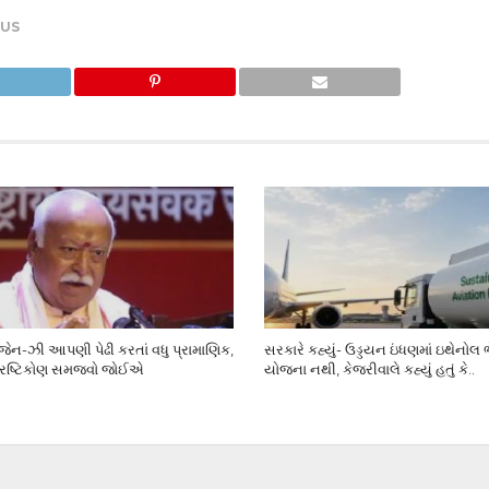
US
ેન-ઝી આપણી પેઢી કરતાં વધુ પ્રામાણિક,
સરકારે કહ્યું- ઉડ્ડયન ઇંધણમાં ઇથેનોલ
્રષ્ટિકોણ સમજવો જોઈએ
યોજના નથી, કેજરીવાલે કહ્યું હતું કે..