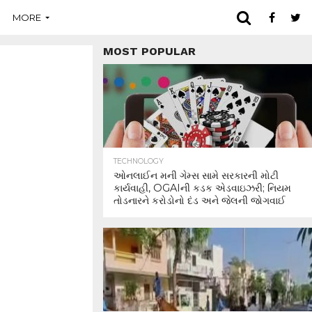
MORE
MOST POPULAR
TECHNOLOGY
ઓનલાઈન મની ગેમ્સ સામે સરકારની મોટી
કાર્યવાહી, OGAIની કડક એડવાઇઝરી; નિયમ
તોડનારને કરોડોનો દંડ અને જેલની જોગવાઈ