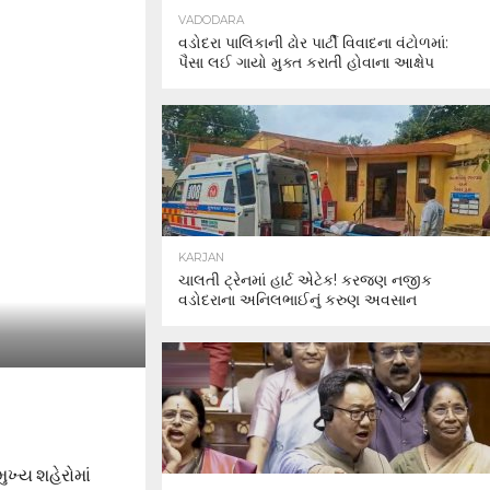
VADODARA
વડોદરા પાલિકાની ઢોર પાર્ટી વિવાદના વંટોળમાં:
પૈસા લઈ ગાયો મુક્ત કરાતી હોવાના આક્ષેપ
KARJAN
ચાલતી ટ્રેનમાં હાર્ટ એટેક! કરજણ નજીક
વડોદરાના અનિલભાઈનું કરુણ અવસાન
ખ્ય શહેરોમાં