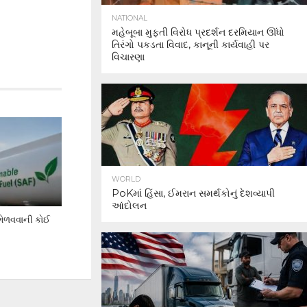
NATIONAL
મહેબૂબા મુફ્તી વિરોધ પ્રદર્શન દરમિયાન ઊંધો
તિરંગો પકડતા વિવાદ, કાનૂની કાર્યવાહી પર
વિચારણા
WORLD
PoKમાં હિંસા, ઈમરાન સમર્થકોનું દેશવ્યાપી
આંદોલન
 ભેળવવાની કોઈ