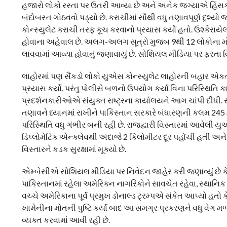
હજારો લોકો રસ્તા પર ઉતરી આવ્યા છે અને અનેક જગ્યાએ હિંસક ઘટન
બંદોબસ્ત ગોઠવવો પડ્યો છે. કરાચીમાં સૌથી વધુ તણાવપૂર્ણ દૃશ્
કોન્સ્યુલેટ કરાચી તરફ કૂચ કરવાનો પ્રયાસ કર્યો હતો. ઉશ્કેરા
હોવાના અહેવાલ છે. અલગ-અલગ સૂત્રો મુજબ 9થી 12 લોકોના મોત 
લાવવામાં આવ્યા હોવાનું જણાવાયું છે. સોશિયલ મીડિયા પર ફરતા વ
લાહોરમાં પણ સૈંકડો લોકો યુએસ કોન્સ્યુલેટ લાહોરની બહાર એક
પ્રયાસ કર્યો, પરંતુ પોલીસે બળનો ઉપયોગ કર્યા વિના પરિસ્થિતિ કાબૂ
પ્રદર્શનકારીઓએ સંયુક્ત રાષ્ટ્રના કાર્યાલયને આગ ચાંપી દીધી
તણાવને ધ્યાનમાં રાખીને પાકિસ્તાન સરકારે બંધારણની કલમ 245 
પરિસ્થિતિ વધુ ગંભીર બની રહી છે. રાજદ્વારી વિસ્તારમાં આવેલ
ડિપ્લોમેટિક એન્ક્લેવથી અંદાજે 2 કિલોમીટર દૂર પહોંચી હતી 
વિસ્તારને કડક સુરક્ષામાં મૂક્યો છે.
એમ્બેસીએ સોશિયલ મીડિયા પર નિવેદન જાહેર કરી જણાવ્યું છે કે
પાકિસ્તાનમાં રહેલા અમેરિકન નાગરિકોને સાવચેત રહેવા, સ્થાન
વચ્ચે અમેરિકાના પૂર્વ પ્રમુખ ડોનાલ્ડ ટ્રમ્પએ સંકેત આપ્યો હ
ખામેનીના મોતની પુષ્ટિ કર્યા બાદ આ સમગ્ર પ્રકરણને વધુ વેગ મળ
વ્યક્ત કરવામાં આવી રહી છે.