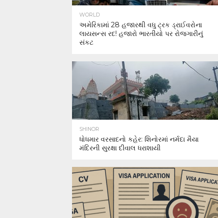
WORLD
અમેરિકામાં 28 હજારથી વધુ ટ્રક ડ્રાઈવરોના
લાયસન્સ રદ! હજારો ભારતીયો પર રોજગારીનું
સંકટ
SHINOR
ધોધમાર વરસાદનો કહેર: શિનોરમાં નર્મદા મૈયા
મંદિરની સુરક્ષા દીવાલ ધરાશાયી