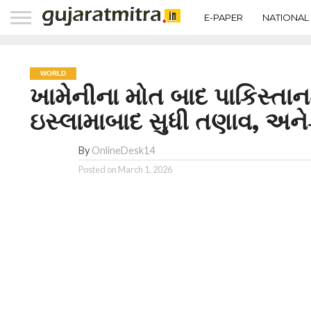
E-PAPER
NATIONAL
WORLD
ખામેનીના મોત બાદ પાકિસ્તાનમ
ઇસ્લામાબાદ સુધી તણાવ, અનેક
By
OnlineDesk14
Posted on
March 1, 2026