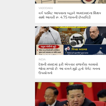
VADODARA
વર્ક પરમિટ આપવાના બહાને અમદાવાદના શિક્ષક
સાથે આચરી રૂ. 4.75 લાખની છેતરપિંડી
INDIA
દેશની સંસદમાં ફરી એકવાર રાજકીય ગરમાવો
જોવા મળ્યો છે. આ વખતે મુદ્દો હતો પેલેટ ગનના
ઉપયોગનો