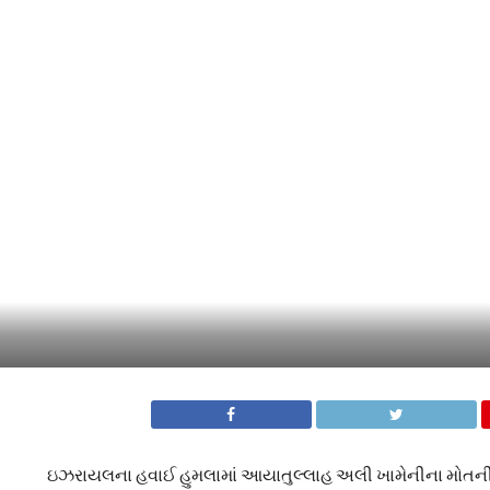
ઇઝરાયલના હવાઈ હુમલામાં આયાતુલ્લાહ અલી ખામેનીના મોતની પુષ્ટ