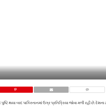
COMMENTS
િ થયા બાદ પાકિસ્તાનમાં ઉગ્ર પ્રતિક્રિયા જોવા મળી રહી છે. દેશના મુ