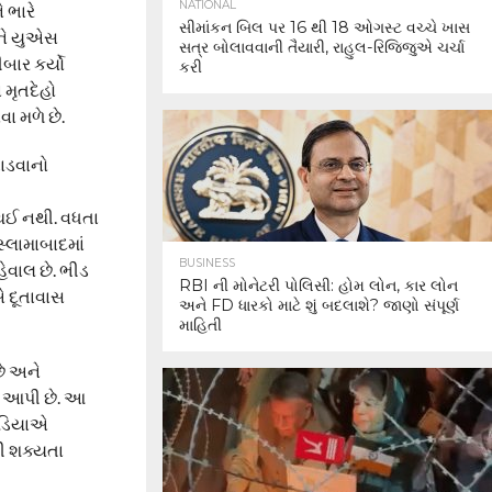
NATIONAL
 ભારે
સીમાંકન બિલ પર 16 થી 18 ઓગસ્ટ વચ્ચે ખાસ
અને યુએસ
સત્ર બોલાવવાની તૈયારી, રાહુલ-રિજિજુએ ચર્ચા
બાર કર્યો
કરી
 મૃતદેહો
ા મળે છે.
ચાડવાનો
 થઈ નથી. વધતા
્લામાબાદમાં
BUSINESS
ેવાલ છે. ભીડ
RBI ની મોનેટરી પોલિસી: હોમ લોન, કાર લોન
એ દૂતાવાસ
અને FD ધારકો માટે શું બદલાશે? જાણો સંપૂર્ણ
માહિતી
છે અને
હ આપી છે. આ
મીડિયાએ
ની શક્યતા