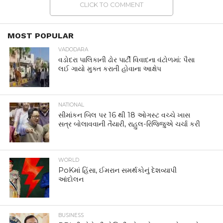
CLICK TO COMMENT
MOST POPULAR
VADODARA
વડોદરા પાલિકાની ઢોર પાર્ટી વિવાદના વંટોળમાં: પૈસા
લઈ ગાયો મુક્ત કરાતી હોવાના આક્ષેપ
NATIONAL
સીમાંકન બિલ પર 16 થી 18 ઓગસ્ટ વચ્ચે ખાસ
સત્ર બોલાવવાની તૈયારી, રાહુલ-રિજિજુએ ચર્ચા કરી
WORLD
PoKમાં હિંસા, ઈમરાન સમર્થકોનું દેશવ્યાપી
આંદોલન
BUSINESS