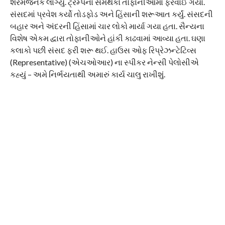
શરમજનક લાગ્યું. ટ્રમ્પના સમર્થકો તોફાનીઓમાં ફેરવાઈ ગયા.
સંસદમાં પ્રવેશ કર્યો તોડફોડ અને હિંસાની શરૂઆત કર્યું. સંસદની
બહાર અને અંદરની હિંસામાં ચાર લોકો માર્યા ગયા હતા. સૈન્યના
વિશેષ એકમ દ્વારા તોફાનીઓને હાંકી કાઢવામાં આવ્યા હતા. ઘણા
કલાકો પછી સંસદ ફરી શરૂ થઈ. હાઉસ ઓફ રિપ્રેઝન્ટેટિવ્સ
(Representative) (એચઓઆર) ના સ્પીકર નેન્સી પેલોસીએ
કહ્યું – અમે નિર્ભયતાથી અમારું કાર્ય ચાલુ રાખીશું.