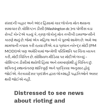
સંસદની બહાર અને અંદર હિંસામાં ચાર લોકોના મોત થયાના
સમાચાર છે. વોશિંગ્ટન ડીસી (Washington dc )ના પોલીસ વડા
રોબર્ટ કોન્ટેએ કહ્યું કે, ત્રણ લોકોનું મોત તબીબી ઇમરજન્સીને
કારણે થયું છે. જેમાં એક મહિલા અને બે પુરુષો શામેલ છે. અમે આ
મામલાની તપાસ કરી રહ્યા છીએ. વડા પ્રધાન નરેન્દ્ર મોદી (PM
MODI)એ પણ અમેરિકામાં જન્મેલી પરિસ્થિતિ પર ચિંતા વ્યક્ત
કરી, મોદી ચિંતિત છે. સોશિયલ મીડિયા પર મોદીએ લખ્યું –
વોશિંગ્ટન ડીસીમાં થયેલી હિંસા અને રમખાણોથી હું ચિંતિત છું.
શક્તિનું સ્થાનાંતરણ શાંતિપૂર્ણ અને પ્રક્રિયા અનુસાર હોવું
જોઈએ. ગેરકાયદેસર પ્રદર્શન દ્વારા લોકશાહી પદ્ધતિઓને અસર
થવી જોઈએ નહીં.
Distressed to see news
about rioting and