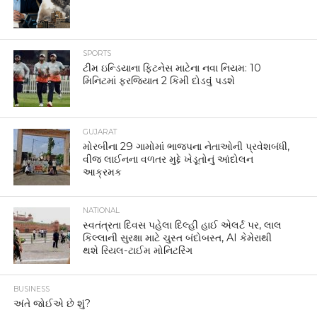
SPORTS
ટીમ ઇન્ડિયાના ફિટનેસ માટેના નવા નિયમ: 10
મિનિટમાં ફરજિયાત 2 કિમી દોડવું પડશે
GUJARAT
મોરબીના 29 ગામોમાં ભાજપના નેતાઓની પ્રવેશબંધી,
વીજ લાઈનના વળતર મુદ્દે ખેડૂતોનું આંદોલન
આક્રમક
NATIONAL
સ્વતંત્રતા દિવસ પહેલા દિલ્હી હાઈ એલર્ટ પર, લાલ
કિલ્લાની સુરક્ષા માટે ચુસ્ત બંદોબસ્ત, AI કેમેરાથી
થશે રિયલ-ટાઈમ મોનિટરિંગ
BUSINESS
અંતે જોઈએ છે શું?