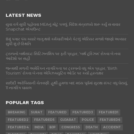
LATEST NEWS
યુવા વર્ગ સુધી પહોંચવા MEAનું મોટું પગલું, વિદેશ મંત્રાલયે શરૂ કર્યું સત્તાવાર
Snapchat એકાઉન્ટ
8મું પગાર પંચ ક્યારે લાગુ થશે કર્મચારીઓને કેટલું એરિયર મળશે જાણો અત્યાર
સુધી શું છે સ્થિતિ
ટ્રમ્પનો બર્થરાઇટ સિટિઝનશિપ પર ફરી પ્રહાર, ‘બર્થ ટૂરિઝમ’ રોકવા બે નવા
આદેશો પર સહી
જન્મથી મળતી અમેરિકન નાગરિકતા પર ટ્રમ્પનો વધુ એક પ્રહાર, ‘Birth
Tourism’ રોકવા બે નવા એક્ઝિક્યુટિવ ઓર્ડર પર કર્યા હસ્તાક્ષર
સાઉદી અરેબિયાની ચેતવણી: હૂથી હુમલા બાદ મધ્ય પૂર્વમાં સુરક્ષા સંકટ વધુ ઘેરાયું,
11 નાગરિક ઘાયલ
POPULAR TAGS
BREAKING
SURAT
FEATURED
FEATURED3
FEATURED1
FEATURED2
FEATURED5
GUJARAT
POLICE
FEATURED6
FEATURED4
INDIA
BJP
CONGRESS
DEATH
ACCIDENT