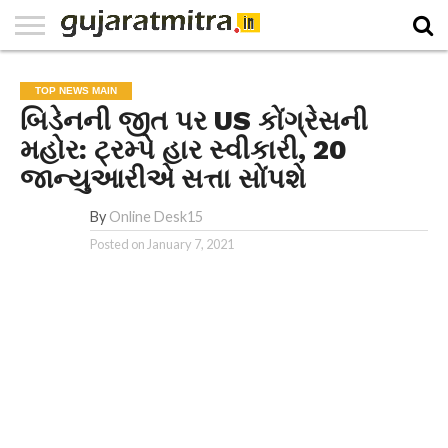
E-
PAPER
NATIONAL
WORLD
BUSINESS
SPORTS
GUJARAT
OPINION
MORE
TOP NEWS MAIN
બિડેનની જીત પર US કોંગ્રેસની
મહોર: ટ્રમ્પે હાર સ્વીકારી, 20
જાન્યુઆરીએ સત્તા સોંપશે
By
Online Desk15
Posted on
January 7, 2021