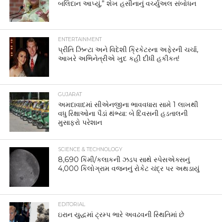
બલિદાન આપ્યું,” શેખ હસીનાનું વર્ચ્યુઅલ સંબોધન
ENTERTAINMENT
પ્રીતિ ઝિન્ટા અને વિદેશી ક્રિકેટરના અફેરની ચર્ચા,
આખરે અભિનેત્રીએ ખુદ કહી દીધી હકીકત!
GUJARAT
અમદાવાદમાં સીએનજીના ભાવવધારા સામે 1 લાખથી
વધુ રિક્ષાઓના પૈડાં થંભ્યા: બે દિવસની હડતાલની
મુસાફરો પરેશાન
SCIENCE & TECHNOLOGY
8,690 કિમી/કલાકની ઝડપ સાથે સ્પેસએક્સનું
4,000 કિલોગ્રામ વજનનું રોકેટ ચંદ્ર પર અથડાયું
EDITORIAL
ઇરાન યુદ્ધમાં ટ્રમ્પ ભારે અવઢવની સ્થિતિમાં છે