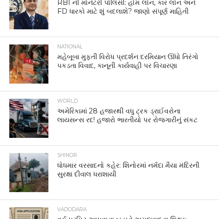
RBI ની મોનેટરી પોલિસી: હોમ લોન, કાર લોન અને
FD ધારકો માટે શું બદલાશે? જાણો સંપૂર્ણ માહિતી
NATIONAL
મહેબૂબા મુફ્તી વિરોધ પ્રદર્શન દરમિયાન ઊંધો તિરંગો
પકડતા વિવાદ, કાનૂની કાર્યવાહી પર વિચારણા
WORLD
અમેરિકામાં 28 હજારથી વધુ ટ્રક ડ્રાઈવરોના
લાયસન્સ રદ! હજારો ભારતીયો પર રોજગારીનું સંકટ
SHINOR
ધોધમાર વરસાદનો કહેર: શિનોરમાં નર્મદા મૈયા મંદિરની
સુરક્ષા દીવાલ ધરાશાયી
VADODARA