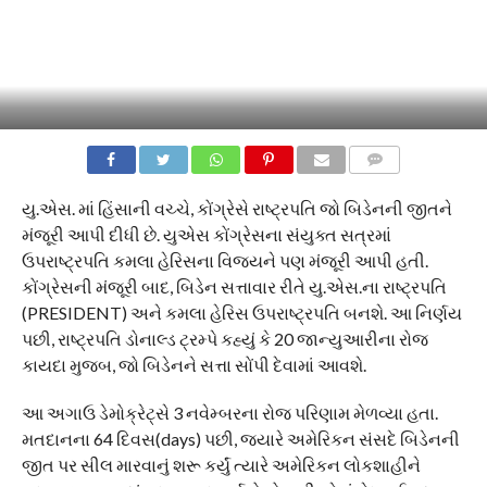
COMMENTS
યુ.એસ. માં હિંસાની વચ્ચે, કોંગ્રેસે રાષ્ટ્રપતિ જો બિડેનની જીતને
મંજૂરી આપી દીધી છે. યુએસ કોંગ્રેસના સંયુક્ત સત્રમાં
ઉપરાષ્ટ્રપતિ કમલા હેરિસના વિજયને પણ મંજૂરી આપી હતી.
કોંગ્રેસની મંજૂરી બાદ, બિડેન સત્તાવાર રીતે યુ.એસ.ના રાષ્ટ્રપતિ
(PRESIDENT) અને કમલા હેરિસ ઉપરાષ્ટ્રપતિ બનશે. આ નિર્ણય
પછી, રાષ્ટ્રપતિ ડોનાલ્ડ ટ્રમ્પે કહ્યું કે 20 જાન્યુઆરીના રોજ
કાયદા મુજબ, જો બિડેનને સત્તા સોંપી દેવામાં આવશે.
આ અગાઉ ડેમોક્રેટ્સે 3 નવેમ્બરના રોજ પરિણામ મેળવ્યા હતા.
મતદાનના 64 દિવસ(days) પછી, જ્યારે અમેરિકન સંસદે બિડેનની
જીત પર સીલ મારવાનું શરૂ કર્યું ત્યારે અમેરિકન લોકશાહીને