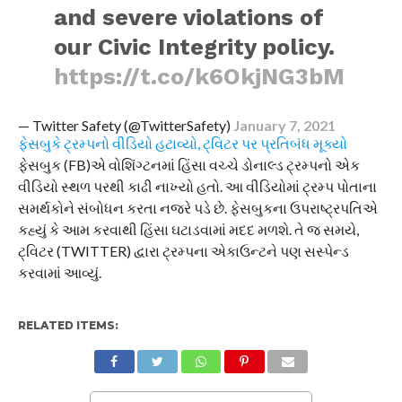
and severe violations of
our Civic Integrity policy.
https://t.co/k6OkjNG3bM
— Twitter Safety (@TwitterSafety)
January 7, 2021
ફેસબુકે ટ્રમ્પનો વીડિયો હટાવ્યો, ટ્વિટર પર પ્રતિબંધ મૂક્યો
ફેસબુક (FB)એ વોશિંગ્ટનમાં હિંસા વચ્ચે ડોનાલ્ડ ટ્રમ્પનો એક
વીડિયો સ્થળ પરથી કાઢી નાખ્યો હતો. આ વીડિયોમાં ટ્રમ્પ પોતાના
સમર્થકોને સંબોધન કરતા નજરે પડે છે. ફેસબુકના ઉપરાષ્ટ્રપતિએ
કહ્યું કે આમ કરવાથી હિંસા ઘટાડવામાં મદદ મળશે. તે જ સમયે,
ટ્વિટર (TWITTER) દ્વારા ટ્રમ્પના એકાઉન્ટને પણ સસ્પેન્ડ
કરવામાં આવ્યું.
RELATED ITEMS: