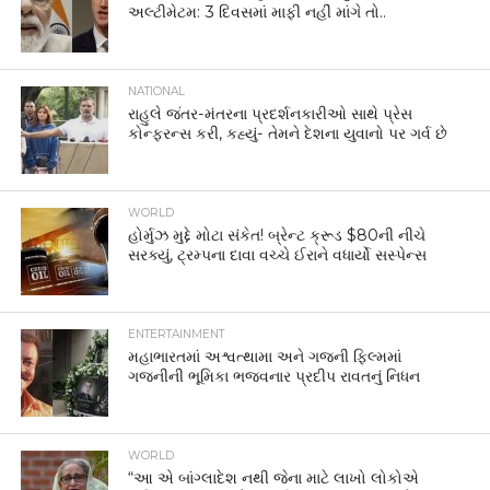
અલ્ટીમેટમ: 3 દિવસમાં માફી નહીં માંગે તો..
NATIONAL
રાહુલે જંતર-મંતરના પ્રદર્શનકારીઓ સાથે પ્રેસ
કોન્ફરન્સ કરી, કહ્યું- તેમને દેશના યુવાનો પર ગર્વ છે
WORLD
હોર્મુઝ મુદ્દે મોટા સંકેત! બ્રેન્ટ ક્રૂડ $80ની નીચે
સરક્યું, ટ્રમ્પના દાવા વચ્ચે ઈરાને વધાર્યો સસ્પેન્સ
ENTERTAINMENT
મહાભારતમાં અશ્વત્થામા અને ગજની ફિલ્મમાં
ગજનીની ભૂમિકા ભજવનાર પ્રદીપ રાવતનું નિધન
WORLD
“આ એ બાંગ્લાદેશ નથી જેના માટે લાખો લોકોએ