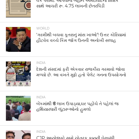
વર્ક પરમિટ આપવાના બહાને અમદાવાદના શિક્ષક
સાથે આચરી રૂ. 4.75 લાખની છેતરપિંડી
WORLD
‘ગરમીથી બચવા કૂતરાનું માંસ ખાઓ’! ઉત્તર કોરિયામાં
હીટવેવ વચ્ચે કિમ જોંગ ઉનની અનોખી સલાહ
INDIA
દેશની સંસદમાં ફરી એકવાર રાજકીય ગરમાવો જોવા
મળ્યો છે. આ વખતે મુદ્દો હતો પેલેટ ગનના ઉપયોગનો
INDIA
બેંકમાંથી ₹6 લાખ ઉપાડ્યા,ઘર પહોંચે તે પહેલાં જ
હથિયારધારી લૂંટારૂઓનો હુમલો
INDIA
CJP આયોજકો સામે ચોતરફ કાનૂની ઘેરાબંધી