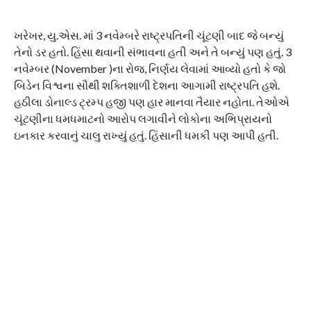
ખરેખર, યુ.એસ. માં 3 નવેમ્બરે રાષ્ટ્રપતિની ચૂંટણી બાદ જે બન્યું
તેનો ડર હતો. હિંસા થવાની સંભાવના હતી અને તે બન્યું પણ હતું. 3
નવેમ્બર (November )ના રોજ, નિર્ણય લેવામાં આવ્યો હતો કે જો
બિડેન વિશ્વના સૌથી શક્તિશાળી દેશના આગામી રાષ્ટ્રપતિ હશે.
હઠીલા ડોનાલ્ડ ટ્રમ્પ હજી પણ હાર માનવા તૈયાર નહોતા. તેઓએ
ચૂંટણીના ધમધમાટનો આરોપ લગાવીને લોકોના અભિપ્રાયનો
ઇનકાર કરવાનું ચાલુ રાખ્યું હતું. હિંસાની ધમકી પણ આપી હતી.