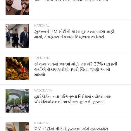
NATIONAL
ઝુકરબર્ગે PM મોદીની પોસ્ટ દૂર કરવા બદલ માફી
માંગી, ડીપફેક્સ રોકવામાં નિષ્ફળતા સ્વીકારી
TRENDING
સોનાના ભાવમાં આવશે મોટો કડાકો? 37% ઘટાડાની
ચર્ચાએ રોકાણકારોમાં વધારી ચિંતા, જાણો આખો
મામલો
VADODARA
હાઈકોર્ટના નવા પરિપત્રના વિરોધમાં વડોદરા બાર
એસોસિએશનની અચોક્કસ મુદતની હડતાળ
NATIONAL
PM મોદીનો વીડિયો હટાવવા અંગે ઝુકરબર્ગને