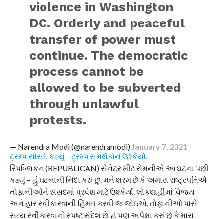
violence in Washington
DC. Orderly and peaceful
transfer of power must
continue. The democratic
process cannot be
allowed to be subverted
through unlawful
protests.
— Narendra Modi (@narendramodi)
January 7, 2021
ટ્રમ્પ સાંસદે કહ્યું – ટ્રમ્પે સમર્થકોને ઉશ્કેર્યા.
રિપબ્લિકન (REPUBLICAN) સેનેટર મીટ રોમનીએ આ ઘટના પછી
કહ્યું – હું ઘટનાની નિંદા કરું છું. મને શરમ છે કે અમારા રાષ્ટ્રપતિએ
તોફાનીઓને સંસદમાં પ્રવેશ માટે ઉશ્કેર્યા. લોકશાહીમાં વિજય
અને હાર સ્વીકારવાની હિંમત કરવી જ જોઇએ. તોફાનીઓ પાસે
સત્ય સ્વીકારવાનો સ્પષ્ટ સંદેશ છે. હું પણ અપેક્ષા કરું છું કે મારા