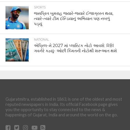
SPORTS
જસપ્રિત બુમરાહ જ્યારે-જ્યારે ઈજાગ્રસ્ત થયા,
ત્યારે-ત્યારે ટીમ ઈન્ડિયાનું અભિયાન પણ નબળું
પડ્યું
NATIONAL
એપ્રિલ-મે 2027 માં પ્લાસ્ટિક નોટો આવશે: RBI
ગવર્નરે કહ્યું- ઓછી કિંમતની નોટોથી શરૂઆત થશે
Gujaratmitra, established in 1863, is one of the oldest and most
reputed newspapers in India. Its official Facebook page gives
you the opportunity to stay connected to the news &
happenings of Gujarat, India and around the world on the go.