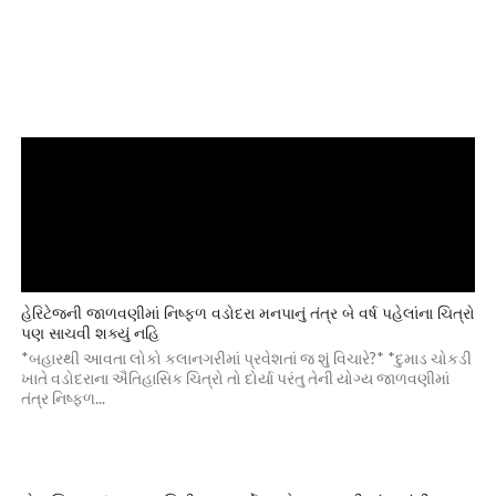
હેરિટેજની જાળવણીમાં નિષ્ફળ વડોદરા મનપાનું તંત્ર બે વર્ષ પહેલાંના ચિત્રો
પણ સાચવી શક્યું નહિ
*બહારથી આવતા લોકો કલાનગરીમાં પ્રવેશતાં જ શું વિચારે?* *દુમાડ ચોકડી
ખાતે વડોદરાના ઐતિહાસિક ચિત્રો તો દોર્યા પરંતુ તેની યોગ્ય જાળવણીમાં
તંત્ર નિષ્ફળ...