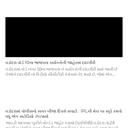
વડોદરા વોર્ડ 10ના ભાજપના કાર્યકરોની જાહેરમાં દાદાગીરી
વડોદરામાં વોર્ડ નંબર 10ના ભાજપના બે કાર્યકરોની દાદાગીરી સામે આવી છે
તેઓને દાદાગીરી નો વિડીયો સીસીટીવી કેમેરામાં કેદ થયો છે, જેમાં એક...
વડોદરામાં પોલીસનો સતત બીજા દિવસે સપાટો : IPLની મેચ પર સટ્ટો રમતો
વધુ એક સટોડિયો ઝડપાયો
આઇડી આપનાર બુકીને વોન્ટેડ જાહેર કરાયો (પ્રતિનિધિ) વડોદરા તા.24
વારસીયા પોલીસે સતત બીજા દિવસે પણ ક્રિકેટ મેચ પર સટ્ટો રમતા શખ્સો