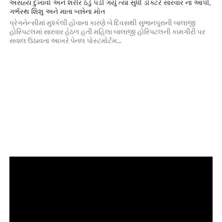
અસહ્ય દુખાવો અને શરીર ઠંડું પડી ગયું ત્યાં સુધી ડોક્ટરે સારવાર ના આપી,
ગર્ભસ્થ શિશુ અને માતા બન્નેના મોત
પ્રેગનેન્સીમાં મુશ્કેલી હોવાના કારણે બે દિવસથી સુભાનપુરાની બાલાજી
હોસ્પિટલમાં સારવાર હેઠળ હતી મહિલા બાલાજી હોસ્પિટલની કામગીરી પર
સવાલ ઉઠાવતા આખરે પેનલ પોસ્ટમોર્ટમ...