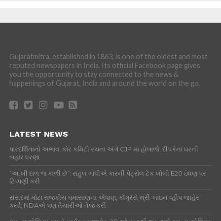
Gujaratmitra, established in 1863, is one of the oldest and most
reputed newspapers in India. Its official Facebook page gives
you the opportunity to stay connected to the news &
happenings of Gujarat, India and around the world on the go.
LATEST NEWS
પારદર્શિતાનો અભાવ: કોર કમિટી રચના અંગે CJP માં હોબાળો, દીપકેના ઘરની
બહાર ધરણા
“આખી દાળ જ કાળી છે”: રાહુલ ગાંધીએ કારની પેટ્રોલ ટેંક ખોલી E20 ઇંધણ પર
ટિપ્પણી કરી
સંસદમાં મોટા રાજકીય ઘમાસાણના એંધાણ, કોંગ્રેસે થ્રી-લાઇન વ્હીપ જાહેર
કર્યો; NDAએ પણ તૈયારીઓ તેજ કરી