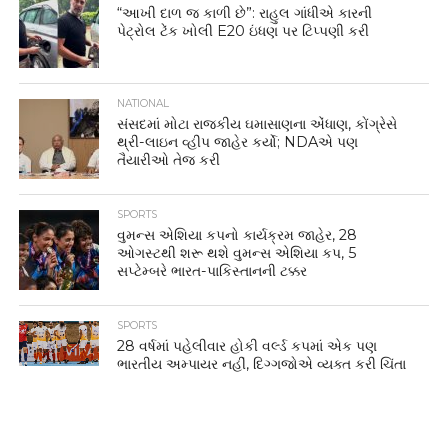
“આખી દાળ જ કાળી છે”: રાહુલ ગાંધીએ કારની
પેટ્રોલ ટેંક ખોલી E20 ઇંધણ પર ટિપ્પણી કરી
NATIONAL
સંસદમાં મોટા રાજકીય ઘમાસાણના એંધાણ, કોંગ્રેસે
થ્રી-લાઇન વ્હીપ જાહેર કર્યો; NDAએ પણ
તૈયારીઓ તેજ કરી
SPORTS
વુમન્સ એશિયા કપનો કાર્યક્રમ જાહેર, 28
ઓગસ્ટથી શરૂ થશે વુમન્સ એશિયા કપ, 5
સપ્ટેમ્બરે ભારત-પાકિસ્તાનની ટક્કર
SPORTS
28 વર્ષમાં પહેલીવાર હોકી વર્લ્ડ કપમાં એક પણ
ભારતીય અમ્પાયર નહીં, દિગ્ગજોએ વ્યક્ત કરી ચિંતા