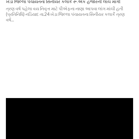
ખેડા જિલ્લા પંચાયતના સિનીયર કલાર્કે રૂ.એક હજારની લાંચ માંગી
ત્રણ વર્ષ પહેલા વય નિવૃત્ત માટે પીએફના નાણા આપવા લાંગ માંચી હતી
(પ્રતિનિધિ) નડિયાદ તા.24 ખેડા જિલ્લા પંચાયતના સિનીયર કલાર્કે ત્રણ
વર્ષ...