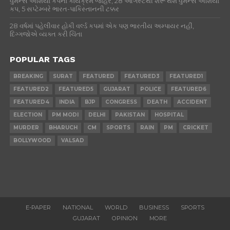
વુમન્સ એશિયા કપનો કાર્યક્રમ જાહેર, 28 ઓગસ્ટથી શરૂ થશે વુમન્સ એશિયા
કપ, 5 સપ્ટેમ્બરે ભારત-પાકિસ્તાનની ટક્કર
28 વર્ષમાં પહેલીવાર હોકી વર્લ્ડ કપમાં એક પણ ભારતીય અમ્પાયર નહીં,
દિગ્ગજોએ વ્યક્ત કરી ચિંતા
POPULAR TAGS
BREAKING
SURAT
FEATURED
FEATURED3
FEATURED1
FEATURED2
FEATURED5
GUJARAT
POLICE
FEATURED6
FEATURED4
INDIA
BJP
CONGRESS
DEATH
ACCIDENT
ELECTION
PM MODI
DELHI
PAKISTAN
HOSPITAL
MURDER
BHARUCH
CM
SPORTS
RAIN
PM
CRICKET
BOLLYWOOD
VALSAD
E-PAPER
NATIONAL
WORLD
BUSINESS
SPORTS
GUJARAT
OPINION
MORE