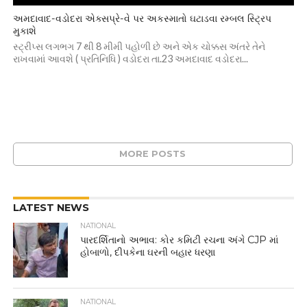
અમદાવાદ-વડોદરા એક્સપ્રે-વે પર અકસ્માતો ઘટાડવા રમ્બલ સ્ટ્રિપ
મુકાશે
સ્ટ્રીપ્સ લગભગ 7 થી 8 મીમી પહોળી છે અને એક ચોક્કસ અંતરે તેને
રાખવામાં આવશે ( પ્રતિનિધિ ) વડોદરા તા.23 અમદાવાદ વડોદરા...
MORE POSTS
LATEST NEWS
NATIONAL
પારદર્શિતાનો અભાવ: કોર કમિટી રચના અંગે CJP માં
હોબાળો, દીપકેના ઘરની બહાર ધરણા
NATIONAL