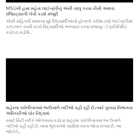
MSUની હંસા મહેતા લાઈબ્રેરીનું એસી ચાલુ કરવા વીસી અથવા
રજિસ્ટ્રારની લેવી પડશે મંજૂરી
એસી સહિતની સમસ્યા મુદ્દે વિદ્યાર્થીઓનો હોબાળો પરીક્ષા ટાણે લાઈબ્રેરીમાં
કાળઝાળ ગરમી વચ્ચે વિદ્યાર્થીઓ અભ્યાસ કરવા મજબૂર : ( પ્રતિનિધિ )
વડોદરા તા.24...
શહેરના કારેલીબાગમાં ભરઉનાળે નદીઓ વહી રહી છે,ત્યારે પુરવઠા વિભાગના
અધિકારીઓ ઘોર નિંદ્રામાં
સ્માર્ટ સિટી તરીકે ઓળખાતા વડોદરા શહેરમાં કારેલીબાગમાં ભર ઉનાળે
નદીઓ વહી રહી છે. નાના ભૂલકાંઓ પાણીમાં રમતા જોવા મળ્યા છે, આ
જોઈને...