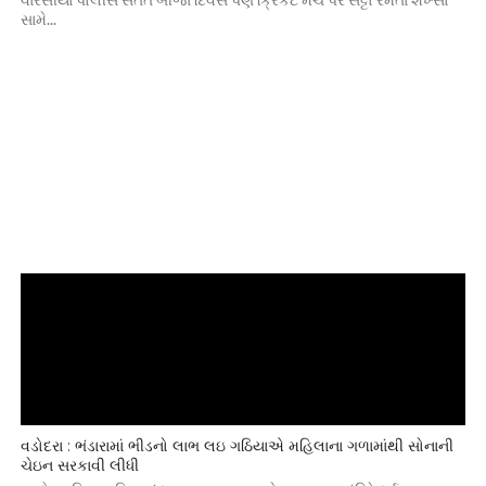
સામે...
વડોદરા : ભંડારામાં ભીડનો લાભ લઇ ગઠિયાએ મહિલાના ગળામાંથી સોનાની
ચેઇન સરકાવી લીધી