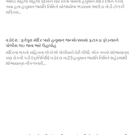
આધેડ મહિલા મહિલા વૃંદાવન ચાર રસ્તા પાસેના હનુમાન મંદિરે દર્શન કરવા
ગયા હતા હનુમાન જયંતિ નિમિત્તે યોજાયેલા ભંડારામાં અછોડા તોડી ટોળકી
સક્રિય...
વડોદરા : ફતેપુરા મંદિર પાસે હનુમાન જન્મોત્સવમાં ફટાકડા ફોડનારને
પોલીસ લઇ જતા ભારે ઉહાપોહ
મંદિરના ભક્તો સહિતના લોકોએ પોલીસને ઘેરી લીધી, એક તબક્કે શોભાયાત્રા
પણ રોકવી પડી (પ્રતિનિધિ) વડોદરા તા.23 હનુમાન જયંતિ નિમિતે શહેરમાંથી
શોભાયાત્રા નીકળનારી...