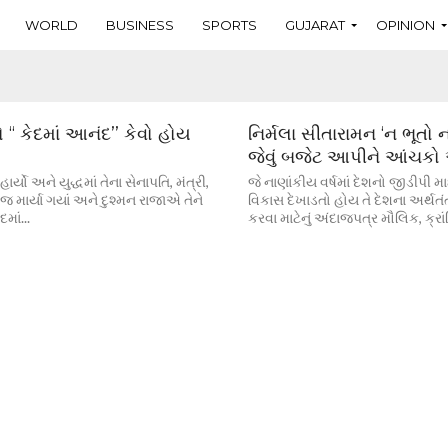
WORLD
BUSINESS
SPORTS
GUJARAT
OPINION
‘‘ કેદમાં આનંદ’’ કેવો હોય
નિર્મલા સીતારામન ‘ન ભૂતો 
જેવું બજેટ આપીને આંચક
ર્યો અને યુદ્ધમાં તેના સેનાપતિ, મંત્રી,
જે નાણાંકીય વર્ષમાં દેશનો જીડીપી
 જ માર્યા ગયાં અને દુશ્મન રાજાએ તેને
વિકાસ દેખાડતો હોય તે દેશના અર્થતંત્
માં...
કરવા માટેનું અંદાજપત્ર મૌલિક, ક્રાં