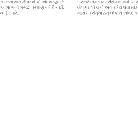
૨૦ કરતાં સારું નીવડશે એ અંધશ્રદ્ધા છે.
સરકારે કોન્ટેક્ટ ટ્રેસિંગના નામે આર
શા અને શ્રદ્ધા પ્રમાણે વર્તતી નથી.
એપ પર લોકોનો અંગત ડેટા લેવા માંડ
થયું, ત્યારે...
આરોગ્ય સેતુનો હેતુ લોકોને કોવિદ-૧૯