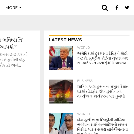
MORE
ન ભવિષ્યતિ’
LATEST NEWS
ો આપશે?
WORLD
અમેરિકામાં ટ્રમ્પના ટેરિફને મોટો
 માઇનસ ૭.૭ ટકાનો
ઝટકો, સુપ્રીમ કોર્ટના ચુકાદા બાદ
રને ફરીથી બેઠું
સરકારે પરત કર્યા $100 અબજ
તિકારી અને...
BUSINESS
શાકિબ અલ હસનના મગુરા સ્થિત
ઘરમાં તોડફોડ, શેખ હસીનાના
વર્ચ્યુઅલ કાર્યક્રમ બાદ હુમલો
WORLD
શેખ હસીનાના દિલ્હીથી મીડિયા
સંબોધન સામે બાંગ્લાદેશનો સખત
વિરોધ, ભારત સમક્ષ સાર્વભૌમત્વના