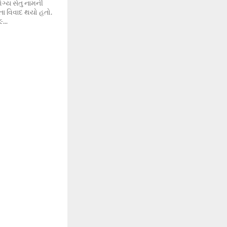
ોગ્ય સેતુ નામની
તા વિવાદ થયો હતો.
...