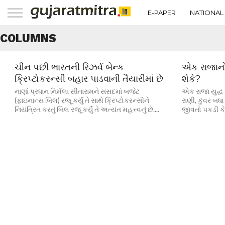
E-PAPER
NATIONAL
COLUMNS
ચીન પછી ભારતની રિઝર્વ બેન્ક
એક રાજાનો 
ક્રિપ્ટોકરન્સી બહાર પાડવાની તૈયારીમાં છે
શેકે?
નાણાં પ્રધાન નિર્મલા સીતારામને સંસદમાં બજેટ
એક રાજા યુદ્ધ હા
(ફાઇનાન્સ બિલ) રજૂ કર્યું તે સાથે ક્રિપ્ટોકરન્સીને
રાણી, કુંવર બધા
નિયંત્રિત કરતું બિલ રજૂ કર્યું તે અત્યંત મહત્ત્વનું છે....
જીવતો પકડી કેદ