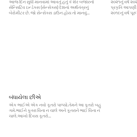
આજ દિન સુધી માનવામાં આવતું હતું કે શેર બજારનો
૨૦૨૧નું વર્ષ ૨૦
સેન્સિટિવ ઇન્ડેક્સ (સેન્સેક્સ) દેશનાં અર્થતંત્રનું
પ્રકૃતિ આપણી આ
બેરોમીટર છે. જો સેન્સેક્સ ડાઉન હોય તો માનવું...
૨૦૧૯નું વર્ષ પૂરું 
બંધાયેલા છીએ
એક ભાઈએ એક નવો કૂતરો પાળ્યો.તેમને આ કૂતરો બહુ
ગમે.ભાઈને કૂતરા વિના ન ચાલે અને કૂતરાને ભાઈ વિના ન
ચાલે.આખો દિવસ કૂતરો...