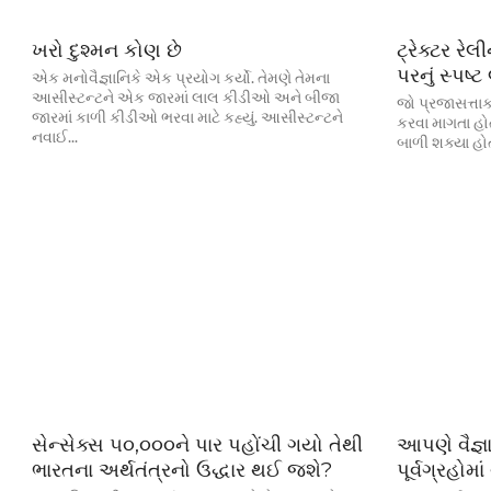
ખરો દુશ્મન કોણ છે
ટ્રેક્ટર રે
પરનું સ્પષ્
એક મનોવૈજ્ઞાનિકે એક પ્રયોગ કર્યો. તેમણે તેમના
આસીસ્ટન્ટને એક જારમાં લાલ કીડીઓ અને બીજા
જો પ્રજાસત્તા
જારમાં કાળી કીડીઓ ભરવા માટે કહ્યું. આસીસ્ટન્ટને
કરવા માગતા હો
નવાઈ...
બાળી શક્યા હોત.
સેન્સેક્સ ૫૦,૦૦૦ને પાર પહોંચી ગયો તેથી
આપણે વૈજ્ઞ
ભારતના અર્થતંત્રનો ઉદ્ધાર થઈ જશે?
પૂર્વગ્રહોમ