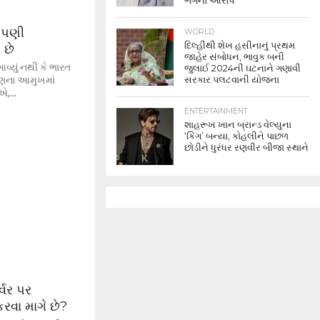
ભંગનો આરોપ
આપણી
WORLD
દિલ્હીથી શેખ હસીનાનું પ્રથમ
 છે
જાહેર સંબોધન, ભાવુક બની
વ્યું નથી કે ભારત
જુલાઈ 2024ની ઘટનાને ગણાવી
ારણના આમુખમાં
સરકાર પલટવાની યોજના
એ,...
ENTERTAINMENT
શાહરૂખ ખાન બ્રાન્ડ વેલ્યુના
‘કિંગ’ બન્યા, કોહલીને પાછળ
છોડીને ધુરંધર રણવીર બીજા સ્થાને
્વર પર
રવા માગે છે?