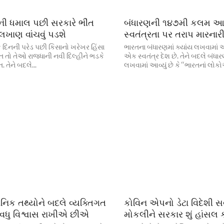
લીની ધમાલ પછી સરકારે ભીંત
બંધારણની ૧૪૭મી કલમ 
ટ લખાણ વાંચવું પડશે
સ્વતંત્રતા પર તરાપ મારનારી
ક દિનની પરેડ પછી કિસાનો ખરેખર હિંસા
ભારતના બંધારણમાં ક્યાંય લખવામાં આ
ત તો તેઓ રાજધાની નવી દિલ્હીને ભડકે
એક સ્વતંત્ર દેશ છે. તેને બદલે બંધ
 તેને બદલે...
લખવામાં આવ્યું છે કે ‘‘ભારતનાં લોકો
ાનિક તથ્યોને બદલે વ્યક્તિગત
કોવિન એપનો ડેટા વિદેશી સર
ાં વધુ વિશ્વાસ રાખીએ છીએ
મોકલીને સરકાર શું હાંસલ ક