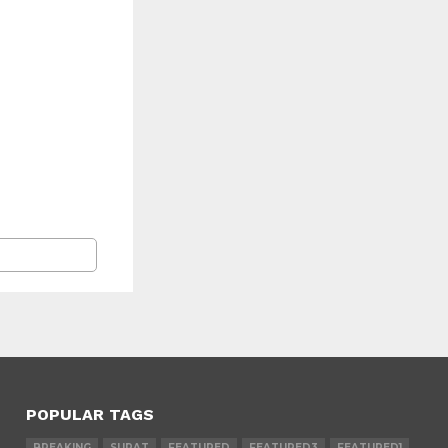
POPULAR TAGS
BREAKING
SURAT
FEATURED
FEATURED3
FEATURED1