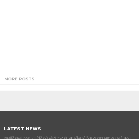
MORE POSTS
LATEST NEWS
અમેરિકામાં ટ્રમ્પના ટેરિફને મોટો ઝટકો, સુપ્રીમ કોર્ટના ચુકાદા બાદ સરકારે પરત