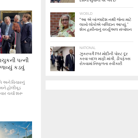
દેશના યુવાનો પર ગર્વ છે
WORLD
“આ એ બાંગ્લાદેશ નથી જેના માટે
લાખો લોકોએ બલિદાન આપ્યું,”
શેખ હસીનાનું વર્ચ્યુઅલ સંબોધન
NATIONAL
ઝુકરબર્ગે PM મોદીની પોસ્ટ દૂર
કરવા બદલ માફી માંગી, ડીપફેક્સ
ચુકની પત્ની
રોકવામાં નિષ્ફળતા સ્વીકારી
વ્યું કડવું
િ અને વિચારનું
અને હોલીવૂડ
ાર ચર્ચા શરૂ