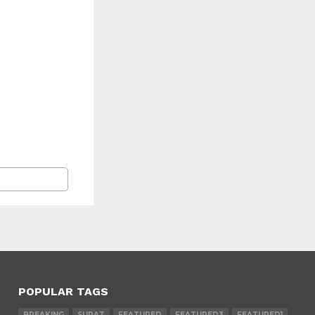
POPULAR TAGS
BREAKING
SURAT
FEATURED
FEATURED3
FEATURED1