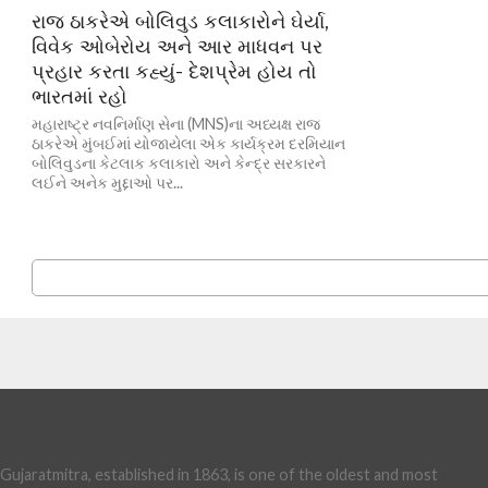
રાજ ઠાકરેએ બોલિવુડ કલાકારોને ઘેર્યા,
વિવેક ઓબેરોય અને આર માધવન પર
પ્રહાર કરતા કહ્યું- દેશપ્રેમ હોય તો
ભારતમાં રહો
મહારાષ્ટ્ર નવનિર્માણ સેના (MNS)ના અધ્યક્ષ રાજ
ઠાકરેએ મુંબઈમાં યોજાયેલા એક કાર્યક્રમ દરમિયાન
બોલિવુડના કેટલાક કલાકારો અને કેન્દ્ર સરકારને
લઈને અનેક મુદ્દાઓ પર...
Gujaratmitra, established in 1863, is one of the oldest and most