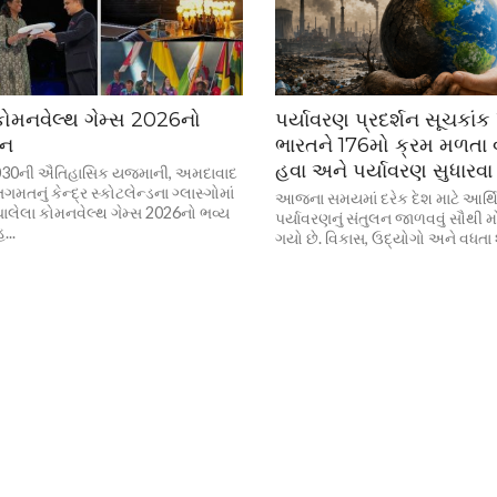
ં કોમનવેલ્થ ગેમ્સ 2026નો
પર્યાવરણ પ્રદર્શન સૂચકાં
પન
ભારતને 176મો ક્રમ મળતા વ
હવા અને પર્યાવરણ સુધારવા
030ની ઐતિહાસિક યજમાની, અમદાવાદ
મતનું કેન્દ્ર સ્કોટલેન્ડના ગ્લાસ્ગોમાં
આજના સમયમાં દરેક દેશ માટે આર્થ
ચાલેલા કોમનવેલ્થ ગેમ્સ 2026નો ભવ્ય
પર્યાવરણનું સંતુલન જાળવવું સૌથી 
...
ગયો છે. વિકાસ, ઉદ્યોગો અને વધતા 