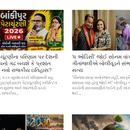
ટાચૂંટણીના પરિણામ પર દેશની
‘ધ ઓડિસી’ જોઈ સોનમ વાંગ
નો ગઢ બચશે કે પ્રશાંત
ગીતાંજલીએ બોલીવૂડને સંભળા
ે નવો રાજકીય ઇતિહાસ?
સત્ય
કડક સુરક્ષા વચ્ચે પરિણામની રાહ
“સિનેમા માત્ર મનોરંજન નહીં, સંસ્કૃત
ાઇપ્રોફાઇલ પેટાચૂંટણીનું કાઉન્ટિંગ
માધ્યમ પણ હોવું જોઈએ” બોલીવૂડ 
ન સુરાજ અને આરજેડી વચ્ચે
વચ્ચેની સરખામણીને લઈને ફરી એકવ
, રાજકીય...
થઈ...