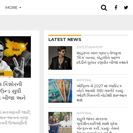
MORE
LATEST NEWS
ENTERTAINMENT
શાહરૂખ ખાન બ્રાન્ડ વેલ્યુના
‘કિંગ’ બન્યા, કોહલીને પાછળ
છોડીને ધુરંધર રણવીર બીજા સ્થાને
NATIONAL
ાંત કિશોરની
એપ્રિલ-મે 2027 માં પ્લાસ્ટિક
ઉન્ડ સુધી
નોટો આવશે: RBI ગવર્નરે કહ્યું-
ઓછી કિંમતની નોટોથી શરૂઆત
 બીજા અને
થશે
ીમાં મતગણતરી જારી;
NATIONAL
રે શરૂઆતના ત્રણ
રાહુલે જંતર-મંતરના
 જીતની ઉજવણીની
પ્રદર્શનકારીઓ સાથે પ્રેસ
કોન્ફરન્સ કરી, કહ્યું- તેમને