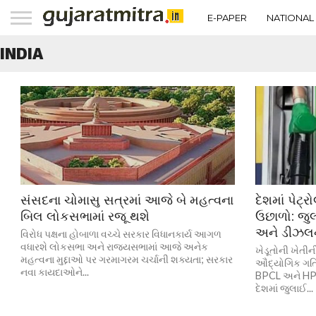
E-PAPER
NATIONAL
INDIA
સંસદના ચોમાસુ સત્રમાં આજે બે મહત્વના
દેશમાં પેટ
બિલ લોકસભામાં રજૂ થશે
ઉછાળો: જુલ
અને ડીઝલનુ
વિરોધ પક્ષના હોબાળા વચ્ચે સરકાર વિધાનકાર્ય આગળ
વધારશે લોકસભા અને રાજ્યસભામાં આજે અનેક
ખેડૂતોની ખેતી
મહત્વના મુદ્દાઓ પર ગરમાગરમ ચર્ચાની શક્યતા; સરકાર
ઔદ્યોગિક ગતિ
નવા કાયદાઓને...
BPCL અને HPC
દેશમાં જુલાઈ...