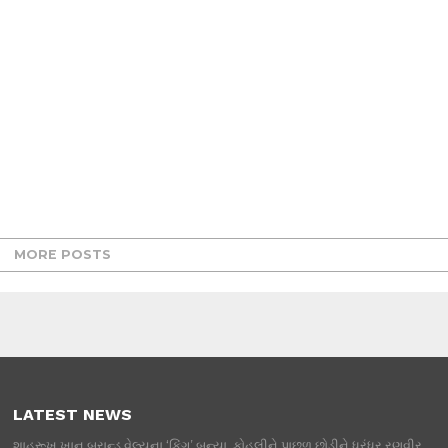
MORE POSTS
LATEST NEWS
શાહરૂખ ખાન બ્રાન્ડ વેલ્યુના ‘કિંગ’ બન્યા, કોહલીને પાછળ છોડીને ધુરંધર રણવીર