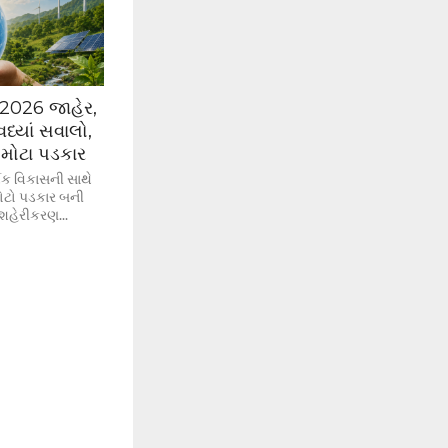
ક 2026 જાહેર,
ધ્યાં સવાલો,
 મોટા પડકાર
િક વિકાસની સાથે
મોટો પડકાર બની
શહેરીકરણ...