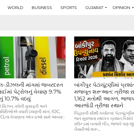
WORLD
BUSINESS
SPORTS
GUJARAT
OPINION
્રોલ-ડીઝલની માંગમાં જબરદસ્ત
બાંકીપુર પેટાચૂંટણીમાં પ્રશ
ાઈમાં પેટ્રોલનું વેચાણ 9.7%
મજબૂત શરૂઆત: ત્રીજા રા
ં 10.7% વધ્યું
1,162 મતોથી આગળ, ભાજપ
આરજેડી ત્રીજા સ્થાને
ની સિઝન, વધેલી મુસાફરી અને
વિધિઓએ વધારી ઇંધણની માંગ; IOC,
બિહારની સૌથી ચર્ચાસ્પદ પેટાચૂંટણ
Lના વેચાણના આંકડાઓ સામે આવ્યા :
જન સુરાજના સ્થાપક પ્રશાંત કિશો
રાઉન્ડમાં બનાવી લીડ, ભાજપે પણ
તૈયારીઓ શરૂ...