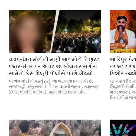
વડાપ્રધાન મોદીની માફી બાદ મોટો નિર્ણય:
બાંકિપુર પે
જંતર-મંતર પર અપશબ્દ બોલનાર સગીરા
નજર: ભાજપ
સામેનો કેસ દિલ્હી પોલીસે પાછો ખેંચ્યો
કિશોર રચશ
પીએમ મોદીએ કહ્યું હતું ‘આ ભટકાયેલા બાળકો છે,
મતગણતરી શરૂ, 
સજા નહીં પરંતુ સાચો માર્ગ બતાવવાની જરૂર’; ત્યારબાદ
બિહારની સૌથી હ
દિલ્હી પોલીસે કાર્યવાહી પાછી ખેંચી: દેશવ્યાપી...
શરૂ; ભાજપ, જ
ત્રિકોણીય જંગ