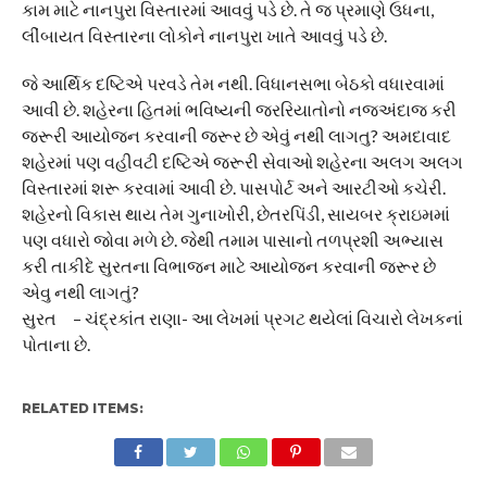
કામ માટે નાનપુરા વિસ્તારમાં આવવું પડે છે. તે જ પ્રમાણે ઉધના,
લીંબાયત વિસ્તારના લોકોને નાનપુરા ખાતે આવવું પડે છે.
જે આર્થિક દષ્ટિએ પરવડે તેમ નથી. વિધાનસભા બેઠકો વધારવામાં
આવી છે. શહેરના હિતમાં ભવિષ્યની જરરિયાતોનો નજઅંદાજ કરી
જરૂરી આયોજન કરવાની જરૂર છે એવું નથી લાગતુ? અમદાવાદ
શહેરમાં પણ વહીવટી દષ્ટિએ જરૂરી સેવાઓ શહેરના અલગ અલગ
વિસ્તારમાં શરૂ કરવામાં આવી છે. પાસપોર્ટ અને આરટીઓ કચેરી.
શહેરનો વિકાસ થાય તેમ ગુનાખોરી, છેતરપિંડી, સાયબર ક્રાઇમમાં
પણ વધારો જોવા મળે છે. જેથી તમામ પાસાનો તળપ્રશી અભ્યાસ
કરી તાકીદે સુરતના વિભાજન માટે આયોજન કરવાની જરૂર છે
એવુ નથી લાગતું?
સુરત – ચંદ્રકાંત રાણા- આ લેખમાં પ્રગટ થયેલાં વિચારો લેખકનાં
પોતાના છે.
RELATED ITEMS: