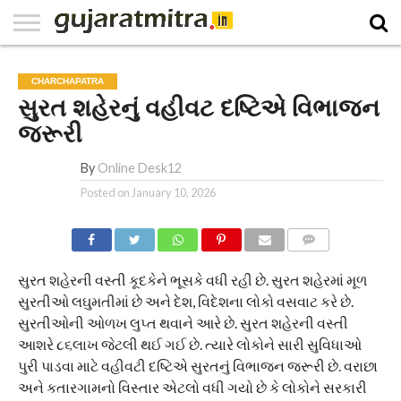
E-
PAPER
NATIONAL
WORLD
BUSINESS
SPORTS
GUJARAT
OPINION
MORE
CHARCHAPATRA
સુરત શહેરનું વહીવટ દષ્ટિએ વિભાજન
જરૂરી
By
Online Desk12
Posted on
January 10, 2026
COMMENTS
સુરત શહેરની વસ્તી કૂદકેને ભૂસકે વધી રહી છે. સુરત શહેરમાં મૂળ
સુરતીઓ લઘુમતીમાં છે અને દેશ, વિદેશના લોકો વસવાટ કરે છે.
સુરતીઓની ઓળખ લુપ્ત થવાને આરે છે. સુરત શહેરની વસ્તી
આશરે ૮૬લાખ જેટલી થઈ ગઈ છે. ત્યારે લોકોને સારી સુવિધાઓ
પુરી પાડવા માટે વહીવટી દષ્ટિએ સુરતનું વિભાજન જરૂરી છે. વરાછા
અને કતારગામનો વિસ્તાર એટલો વધી ગયો છે કે લોકોને સરકારી