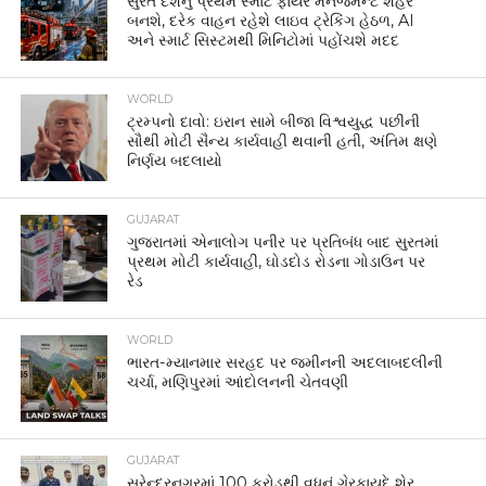
સુરત દેશનું પ્રથમ સ્માર્ટ ફાયર મેનેજમેન્ટ શહેર
બનશે, દરેક વાહન રહેશે લાઇવ ટ્રેકિંગ હેઠળ, AI
અને સ્માર્ટ સિસ્ટમથી મિનિટોમાં પહોંચશે મદદ
WORLD
ટ્રમ્પનો દાવો: ઇરાન સામે બીજા વિશ્વયુદ્ધ પછીની
સૌથી મોટી સૈન્ય કાર્યવાહી થવાની હતી, અંતિમ ક્ષણે
નિર્ણય બદલાયો
GUJARAT
ગુજરાતમાં એનાલોગ પનીર પર પ્રતિબંધ બાદ સુરતમાં
પ્રથમ મોટી કાર્યવાહી, ઘોડદોડ રોડના ગોડાઉન પર
રેડ
WORLD
ભારત-મ્યાનમાર સરહદ પર જમીનની અદલાબદલીની
ચર્ચા, મણિપુરમાં આંદોલનની ચેતવણી
GUJARAT
સુરેન્દ્રનગરમાં 100 કરોડથી વધુનું ગેરકાયદે શેર