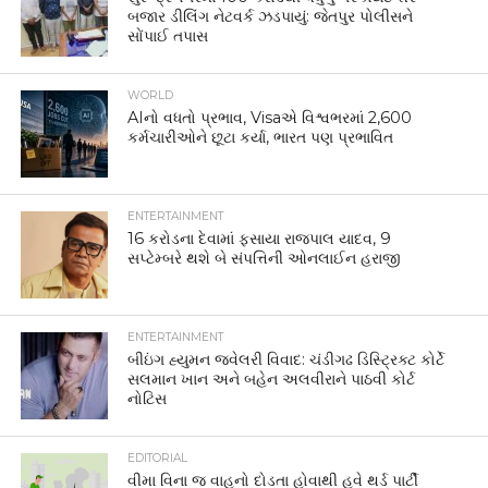
બજાર ડીલિંગ નેટવર્ક ઝડપાયું: જેતપુર પોલીસને
સોંપાઈ તપાસ
WORLD
AIનો વધતો પ્રભાવ, Visaએ વિશ્વભરમાં 2,600
કર્મચારીઓને છૂટા કર્યા, ભારત પણ પ્રભાવિત
ENTERTAINMENT
16 કરોડના દેવામાં ફસાયા રાજપાલ યાદવ, 9
સપ્ટેમ્બરે થશે બે સંપત્તિની ઓનલાઈન હરાજી
ENTERTAINMENT
બીઇંગ હ્યુમન જ્વેલરી વિવાદ: ચંડીગઢ ડિસ્ટ્રિક્ટ કોર્ટે
સલમાન ખાન અને બહેન અલવીરાને પાઠવી કોર્ટ
નોટિસ
EDITORIAL
વીમા વિના જ વાહનો દોડતા હોવાથી હવે થર્ડ પાર્ટી