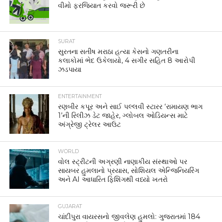
વીમો ફરજિયાત કરવો જરૂરી છે
SURAT
સુરતના સતીષ મરાઠા હત્યા કેસનો ગણતરીના
કલાકોમાં ભેદ ઉકેલાયો, 4 સગીર સહિત 8 આરોપી
ઝડપાયા
ENTERTAINMENT
રણબીર કપૂર અને સાઈ પલ્લવી સ્ટારર ‘રામાયણ ભાગ
1’ની રિલીઝ ડેટ જાહેર, ગ્લોબલ ઓડિયન્સ માટે
અંગ્રેજી ટ્રેલર આઉટ
WORLD
વોલ સ્ટ્રીટની અગ્રણી નાણાકીય સંસ્થાઓ પર
સાયબર હુમલાનો પ્રયાસ, સોશિયલ એન્જિનિયરિંગ
અને AI આધારિત ફિશિંગથી વધ્યો ખતરો
GUJARAT
ચાંદીપુરા વાયરસનો જીવલેણ હુમલો: ગુજરાતમાં 184